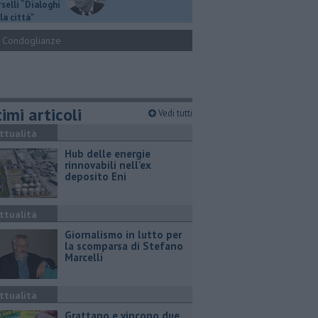
selli “Dialoghi
la città"
Condoglianze
imi articoli
Vedi tutti
ttualità
Hub delle energie
rinnovabili nell'ex
deposito Eni
ttualità
Giornalismo in lutto per
la scomparsa di Stefano
Marcelli
ttualità
Grattano e vincono due