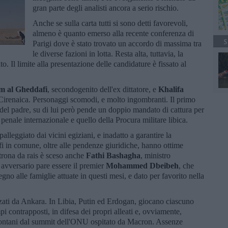
gran parte degli analisti ancora a serio rischio.
Anche se sulla carta tutti si sono detti favorevoli,
almeno è quanto emerso alla recente conferenza di
S
Parigi dove è stato trovato un accordo di massima tra
le diverse fazioni in lotta. Resta alta, tuttavia, la
to. Il limite alla presentazione delle candidature è fissato al
lam al Gheddafi
, secondogenito dell'ex dittatore, e
Khalifa
a Cirenaica. Personaggi scomodi, e molto ingombranti. Il primo
 del padre, su di lui però pende un doppio mandato di cattura per
 penale internazionale e quello della Procura militare libica.
alleggiato dai vicini egiziani, e inadatto a garantire la
fi in comune, oltre alle pendenze giuridiche, hanno ottime
trona da rais è sceso anche
Fathi Bashagha
, ministro
 avversario pare essere il premier
Mohammed Dbeibeh
, che
egno alle famiglie attuate in questi mesi, e dato per favorito nella
ti da Ankara. In Libia, Putin ed Erdogan, giocano ciascuno
pi contrapposti, in difesa dei propri alleati e, ovviamente,
ti lontani dal summit dell'ONU ospitato da Macron. Assenze