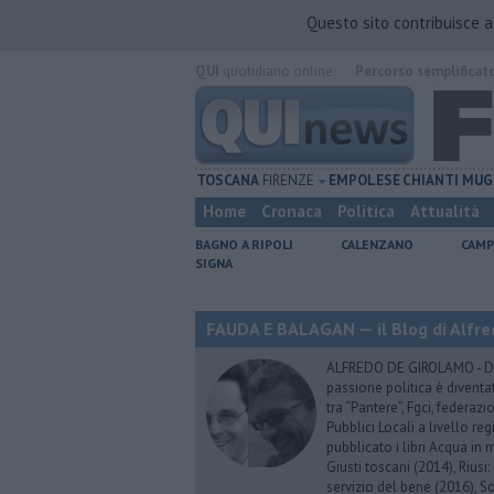
Questo sito contribuisce 
QUI
quotidiano online.
Percorso semplificat
TOSCANA
FIRENZE
EMPOLESE
CHIANTI
MUG
Home
Cronaca
Politica
Attualità
BAGNO A RIPOLI
CALENZANO
CAMP
SIGNA
FAUDA E BALAGAN — il Blog di Alfre
ALFREDO DE GIROLAMO - Dopo
passione politica è diventa
tra “Pantere”, Fgci, federazi
Pubblici Locali a livello re
pubblicato i libri Acqua in m
Giusti toscani (2014), Riusi:
servizio del bene (2016), S