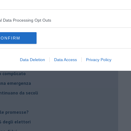
daco e la Brexit
ico
l Data Processing Opt Outs
imenticare
il futuro di Erdoğan
CONFIRM
stra israeliana
le
Data Deletion
Data Access
Privacy Policy
o complicato
suna emergenza
ontinuano da secoli
le promesse?
 degli elettori