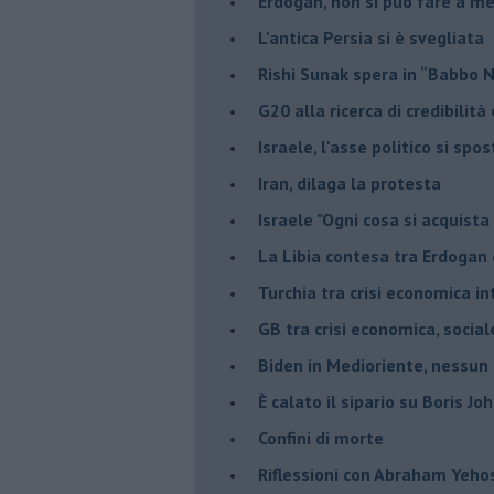
Erdogan, non si può fare a me
L'antica Persia si è svegliata
Rishi Sunak spera in “Babbo 
G20 alla ricerca di credibilit
Israele, l'asse politico si spo
Iran, dilaga la protesta
Israele "Ogni cosa si acquista
La Libia contesa tra Erdogan 
Turchia tra crisi economica i
GB tra crisi economica, social
Biden in Medioriente, nessun
È calato il sipario su Boris Jo
Confini di morte
Riflessioni con Abraham Yeh