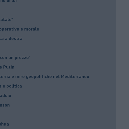
no di lui
Natale”
à operativa e morale
sta a destra
 con un prezzo"
e Putin
nterna e mire geopolitiche nel Mediterraneo
e e politica
 addio
hnson
oshua