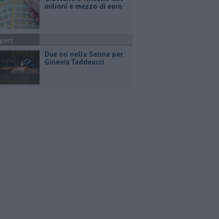
milioni e mezzo di euro
port
Due ori nella Senna per
Ginevra Taddeucci