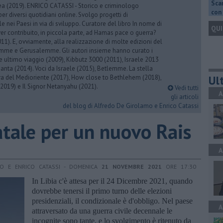
Scar
rea (2019). ENRICO CATASSI - Storico e criminologo
con 
er diversi quotidiani online. Svolgo progetti di
 nei Paesi in via di sviluppo. Curatore del libro In nome di
QUI
er contribuito, in piccola parte, ad Hamas pace o guerra?
1). E, ovviamente, alla realizzazione di molte edizioni del
emme e Gerusalemme. Gli autori insieme hanno curato i
 ultimo viaggio (2009), Kibbutz 3000 (2011), Israele 2013
Santa (2014). Voci da Israele (2015), Betlemme. La stella
Ult
ra del Medioriente (2017), How close to Bethlehem (2018),
2019) e Il Signor Netanyahu (2021).
Vedi tutti
A
gli articoli
del blog di Alfredo De Girolamo e Enrico Catassi
atale per un nuovo Rais
A
MO E ENRICO CATASSI - DOMENICA
21 NOVEMBRE 2021
ORE 17:30
In Libia c'è attesa per il 24 Dicembre 2021, quando
dovrebbe tenersi il primo turno delle elezioni
presidenziali, il condizionale è d'obbligo. Nel paese
A
attraversato da una guerra civile decennale le
incognite sono tante, e lo svolgimento è ritenuto da