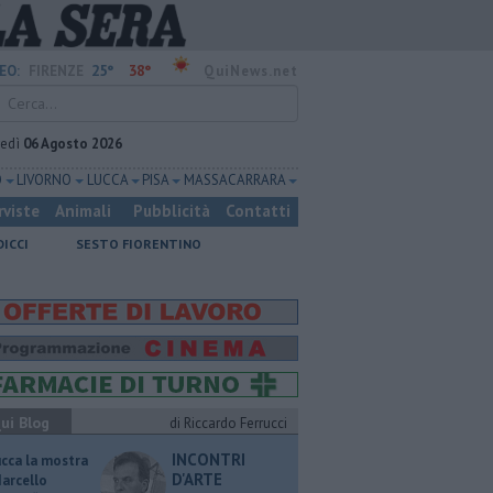
25°
38°
EO:
FIRENZE
QuiNews.net
vedì
06 Agosto 2026
O
LIVORNO
LUCCA
PISA
MASSA CARRARA
rviste
Animali
Pubblicità
Contatti
DICCI
SESTO FIORENTINO
ui Blog
di Riccardo Ferrucci
INCONTRI
ucca la mostra
D'ARTE
Marcello