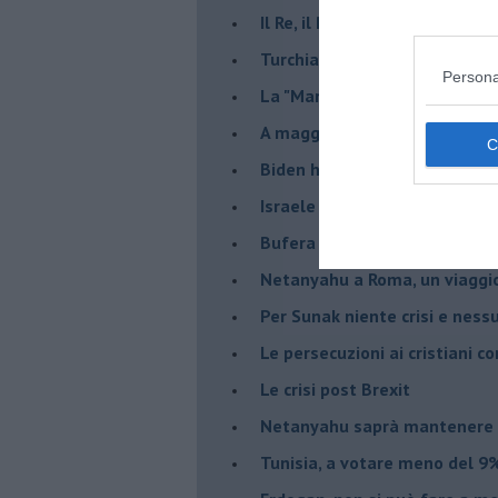
Il Re, il Primo Ministro, il Sin
Turchia al voto, Erdogan in bil
Persona
La "Marcia dei vivi" per non d
A maggio le urne decideranno 
Biden ha fatto infuriare la de
Israele rischia una guerra civi
Bufera sull'immigrazione
Netanyahu a Roma, un viaggi
Per Sunak niente crisi e nes
Le persecuzioni ai cristiani c
Le crisi post Brexit
Netanyahu saprà mantenere 
Tunisia, a votare meno del 9%