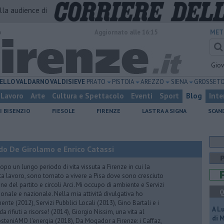
alla audience di
o
Aggiornato alle 16:15
MET
Gio
ELLO
VALDARNO
VALDISIEVE
PRATO
PISTOIA
AREZZO
SIENA
GROSSET
Lavoro
Arte
Cultura e Spettacolo
Eventi
Sport
Blog
Inte
I BISENZIO
FIESOLE
FIRENZE
LASTRA A SIGNA
SCAN
do De Girolamo e Enrico Catassi
 un lungo periodo di vita vissuta a Firenze in cui la
ta lavoro, sono tornato a vivere a Pisa dove sono cresciuto
one del partito e circoli Arci. Mi occupo di ambiente e Servizi
Q
gionale e nazionale. Nella mia attività divulgativa ho
ente (2012), Servizi Pubblici Locali (2013), Gino Bartali e i
A L
 da rifiuti a risorse! (2014), Giorgio Nissim, una vita al
di 
osteniAMO l'energia (2018), Da Mogador a Firenze: i Caffaz,