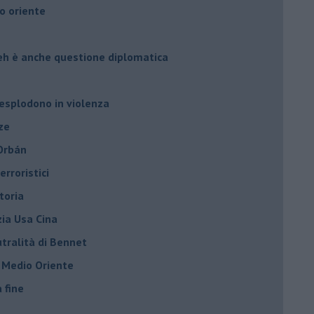
o oriente
leh è anche questione diplomatica
 esplodono in violenza
ze
 Orbán
rroristici
toria
zia Usa Cina
tralità di Bennet
l Medio Oriente
a fine