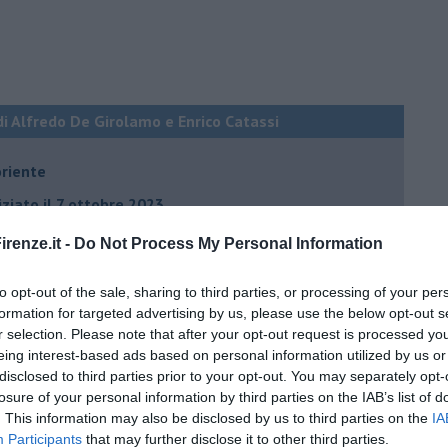
di Alfredo De Girolamo e Enrico Catassi
oriente
iziato il 7 ottobre 2023
renze.it -
Do Not Process My Personal Information
ogan
to opt-out of the sale, sharing to third parties, or processing of your per
onflitti
formation for targeted advertising by us, please use the below opt-out s
r selection. Please note that after your opt-out request is processed y
eing interest-based ads based on personal information utilized by us or
per l'Italia
disclosed to third parties prior to your opt-out. You may separately opt-
losure of your personal information by third parties on the IAB’s list of
hia”
. This information may also be disclosed by us to third parties on the
IA
ella spesa
Participants
that may further disclose it to other third parties.