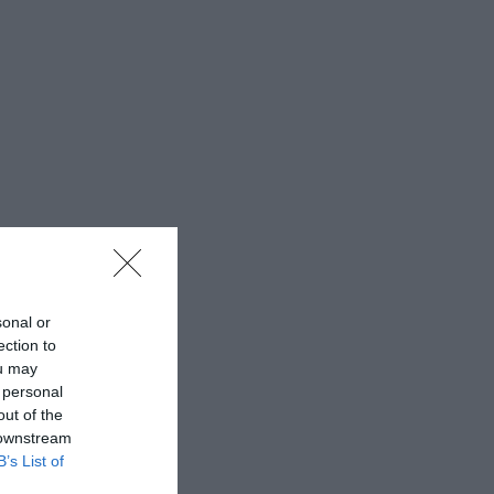
sonal or
ection to
ou may
 personal
out of the
 downstream
B’s List of