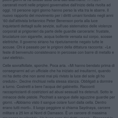
carcerati morti nelle prigioni governative dall'inizio della rivolta ad
oggi. 10 persone ogni giorno hanno perso la vita tra le sbarre. Il
nuovo rapporto del movimento per i diritti umani fondato negli anni
'60 dall'attivista britannico Peter Benenson porta alla luce
inquietanti dettagli sulle sevizie, sull'uso sistematico delle violenze
corporali ai prigionieri da parte delle guardie carcerarie: frustate,
bruciature con sigarette, acqua bollente versata sul corpo, scosse
elettriche. Il governo siriano ha ripetutamente negato tutte le
accuse. Chi è passato per le prigioni della dittatura racconta: «Le
feste di benvenuto consistevano in percosse con barre di metallo e
cavi elettrici».
Celle sovraffollate, sporche. Poca aria. «Mi hanno bendato prima di
consegnarmi ad un ufficiale che ha iniziato ad insultarmi, quando
mi ha detto che non avrei mai più rivisto la luce del sole gli ho
creduto». Decine rinchiusi nella stessa stanza. Obbligati a dormire
a turno. Costretti a bere l'acqua del gabinetto. Racconti
raccapriccianti di costrizioni ad abusi sessuali tra detenuti. Sotto le
minacce delle pistole. Picchiati a sangue dalle aguzzine guardie per
giorni. «Abbiamo visto il sangue colare fuori dalla cella. Dentro
erano tutti morti». Il luogo peggiore si chiama Saydnaya, carcere
militare a 25 km al Nord di Damasco. È un carcere di massima
sicurezza invalicabile. Un buco nero dei diritti umani: «Riconosci le