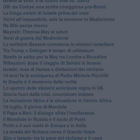
Israele al voto, è di nuovo Bibi vs. Gantz
GB: da Corbyn una scelta coraggiosa pro-Brexit
La lunga estate di Israele prima del voto
Vicini all’irreparabile, sale la tensione in Medioriente
Re Bibi senza ritorno
Mayexit: Theresa May ai saluti
Venti di guerra dal Medioriente
Lo scrittore Bassem commenta le elezioni israeliane
Tra Trump e Erdogan è tempo di ultimatum
Strada in salita per la May tra Londra e Bruxelles
Riflessioni dopo il viaggio di Salvini in Israele
Israele: resa di Hamas e dimissioni del ministro
10 anni fa la scomparsa di Padre Michele Piccirilli
In Brasile è il momento della verità
Lo spettro delle elezioni anticipate regna in UK
Grecia fuori dalla crisi, countdown iniziato
La mutazione libica e la situazione in Centro Africa
18 luglio, il giorno di Mandela
Il Papa a Bari: il dialogo sfida l’intolleranza
Il Mondiale in Russia e il ruolo di Putin
Putin e il suo ruolo in Europa e in Italia
La strada del Sultano verso il Grande Islam
Giro e Israele: tra la pace del ciclismo e il caos