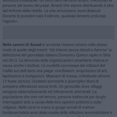
persone dal suono dei passi. Avverti che stanno distribuendo il cibo
dal tintinnio delle ciotole. Le urla annunciano nuovi detenuti.
Durante le punizioni cala il silenzio, qualsiasi lamento prolunga
l'agonia».
Nelle carceri di Assad
si annienta l'essere umano nello stesso
modo di quelle degli insorti: “Un Inferno senza diavoli e fiamme” la
definizione del giornalista italiano Domenico Quirico rapito in Siria
nel 2013. La denuncia delle organizzazioni umanitarie chiama in
causa anche i rivoltosi. Le crudeltà commesse dai miliziani del
Califfo sui civili sono una piaga: crocifissioni, amputazioni di arti,
lapidazione e fustigazioni. Massacri di massa, individuate almeno
17 fosse comuni. Uccisioni sommarie e guerriglieri liberi di
compiere efferatezze senza limiti. Un genocidio dove villaggi
vengono sistematicamente ed interamente sterminati. La
popolazione che vive nel terrore, persone trattenute per lunghi
interrogatori solo a causa delle loro opinioni politiche o culto
religioso. Nelle zone in mano ai gruppi armati di matrice
fondamentalista sono state create delle istituzioni amministrative e