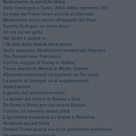
Medioriente, la variabile libica
Dalla Catalogna a Turku, Allah Akbar spaventa l'EU
La saga del Falco verso un'aula di tribunale
Medioriente sordo anche all'appello del Papa
Turchia-Erdogan, un anno dopo
Un via vai nel golfo
Nel Golfo è guerra tv
I 50 anni della Guerra dei 6 giorni
Golfo spaccato, Medioriente sempre più dilaniato
The Donald meet Francesco
Il primo viaggio di Trump in Arabia
Trump aspirante Messia in Medio Oriente
Abbattere estremismi ed egoismi, se Dio vuole
La partita di Erdogan va ai supplementari
#freeGabriele
Il giorno del referendum turco
La spirale del terrore in Russia e Siria
Da Roma a Roma per una nuova Europa
Turchia, un sovrano senza pietà
L'ignoranza trumpiana su Israele e Palestina
Un'epoca sta per finire
Donald Trump,quarta via di un presidente americano
Un presente senza futuro