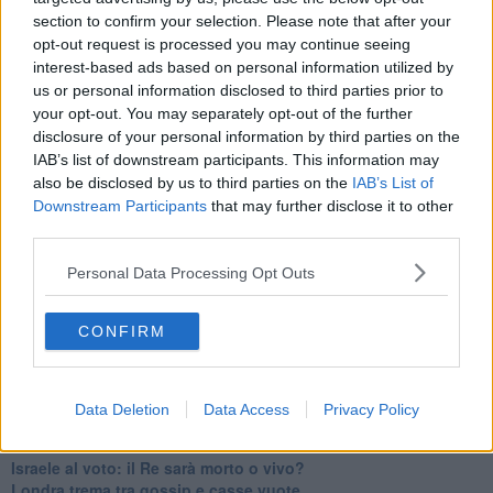
Erdogan continua a sfidare l'Occidente
section to confirm your selection. Please note that after your
Libano, collasso economico e guerra civile
opt-out request is processed you may continue seeing
Johnson, da Trump a Biden alla Brexit
interest-based ads based on personal information utilized by
L'AUKUS e il Quad
us or personal information disclosed to third parties prior to
Biden, primo presidente USA non in guerra
Papa Bergoglio vedrà Viktor Orbán
your opt-out. You may separately opt-out of the further
Bennet, un giorno in attesa di Biden
disclosure of your personal information by third parties on the
Il ritorno dei talebani
IAB’s list of downstream participants. This information may
​La lenta agonia del Libano
also be disclosed by us to third parties on the
IAB’s List of
Sudafrica, è allarme alimentare
Downstream Participants
that may further disclose it to other
Usa di nuovo al centro della geopolitica internazionale
third parties.
L’appuntamento di Israele con il cambiamento
La farsa delle elezioni in Siria
Personal Data Processing Opt Outs
In Medioriente non ci sono favole, solo realtà
Biden chiama ma Netanyahu non risponde
CONFIRM
Niente di nuovo in Medioriente
La forza di Boris Johnson
Biden nuovo alleato armeno contro la Turchia
Mar Mediterraneo cimitero silente
Data Deletion
Data Access
Privacy Policy
Richiami neo ottomani, la Francia guarda sospetta
Israele ultima curva a destra
Israele al voto: il Re sarà morto o vivo?
Londra trema tra gossip e casse vuote