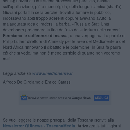
semi-giudiziarie. Un sistema processuale parallelo, basato
sull'applicazione, più o meno rigida, della legge islamica (shari'a).
Giovani portati in cella perchè: trovati a fumare in pubblico,
indossavano abiti troppo aderenti oppure avevano avuto la
malaugurata idea di radersi la barba. «Russia e Stati Uniti
dovrebbero pretendere la fine dell'uso della tortura nelle carceri.
Fermiamo le sofferenze di massa
, è una vergogna». Le parole di
Philip Luther direttore di Amnesty per le aree del Medioriente e del
Nord Africa rinnovano il dibattito e le polemiche. In Siria fa paura
ciò che si vede, ma non è meno terribile di quanto non vedremo
mai.
Leggi anche su
www.ilmedioriente.it
Alfredo De Girolamo e Enrico Catassi
Se vuoi leggere le notizie principali della Toscana iscriviti alla
Newsletter QUInews - ToscanaMedia.
Arriva gratis tutti i giorni