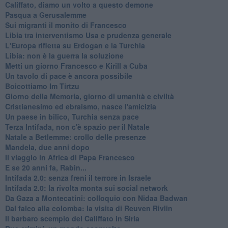
Califfato, diamo un volto a questo demone
Pasqua a Gerusalemme
Sui migranti il monito di Francesco
Libia tra interventismo Usa e prudenza generale
L'Europa rifletta su Erdogan e la Turchia
Libia: non è la guerra la soluzione
Metti un giorno Francesco e Kirill a Cuba
Un tavolo di pace è ancora possibile
Boicottiamo Im Tirtzu
Giorno della Memoria, giorno di umanità e civiltà
Cristianesimo ed ebraismo, nasce l'amicizia
Un paese in bilico, Turchia senza pace
Terza Intifada, non c'è spazio per il Natale
Natale a Betlemme: crollo delle presenze
Mandela, due anni dopo
Il viaggio in Africa di Papa Francesco
E se 20 anni fa, Rabin...
Intifada 2.0: senza freni il terrore in Israele
Intifada 2.0: la rivolta monta sui social network
Da Gaza a Montecatini: colloquio con Nidaa Badwan
Dal falco alla colomba: la visita di Reuven Rivlin
Il barbaro scempio del Califfato in Siria