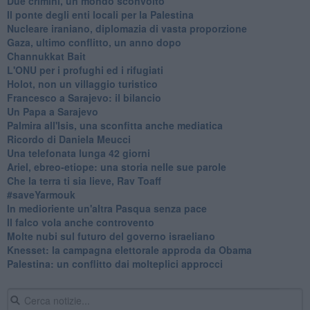
Due crimini, un mondo sconvolto
Il ponte degli enti locali per la Palestina
Nucleare iraniano, diplomazia di vasta proporzione
Gaza, ultimo conflitto, un anno dopo
Channukkat Bait
L'ONU per i profughi ed i rifugiati
Holot, non un villaggio turistico
Francesco a Sarajevo: il bilancio
Un Papa a Sarajevo
Palmira all'Isis, una sconfitta anche mediatica
Ricordo di Daniela Meucci
​Una telefonata lunga 42 giorni
​Ariel, ebreo-etiope: una storia nelle sue parole
Che la terra ti sia lieve, Rav Toaff
​#saveYarmouk
​In medioriente un'altra Pasqua senza pace
​Il falco vola anche controvento
Molte nubi sul futuro del governo israeliano
Knesset: la campagna elettorale approda da Obama
Palestina: un conflitto dai molteplici approcci