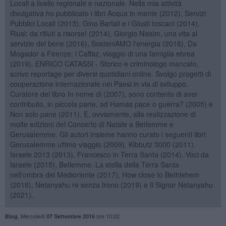
Locali a livello regionale e nazionale. Nella mia attività
divulgativa ho pubblicato i libri Acqua in mente (2012), Servizi
Pubblici Locali (2013), Gino Bartali e i Giusti toscani (2014),
Riusi: da rifiuti a risorse! (2014), Giorgio Nissim, una vita al
servizio del bene (2016), SosteniAMO l'energia (2018), Da
Mogador a Firenze: i Caffaz, viaggio di una famiglia ebrea
(2019). ENRICO CATASSI - Storico e criminologo mancato,
scrivo reportage per diversi quotidiani online. Svolgo progetti di
cooperazione internazionale nei Paesi in via di sviluppo.
Curatore del libro In nome di (2007), sono contento di aver
contribuito, in piccola parte, ad Hamas pace o guerra? (2005) e
Non solo pane (2011). E, ovviamente, alla realizzazione di
molte edizioni del Concerto di Natale a Betlemme e
Gerusalemme. Gli autori insieme hanno curato i seguenti libri:
Gerusalemme ultimo viaggio (2009), Kibbutz 3000 (2011),
Israele 2013 (2013), Francesco in Terra Santa (2014). Voci da
Israele (2015), Betlemme. La stella della Terra Santa
nell'ombra del Medioriente (2017), How close to Bethlehem
(2018), Netanyahu re senza trono (2019) e Il Signor Netanyahu
(2021).
,
Mercoledì
ore 10:02
Blog
07 Settembre 2016