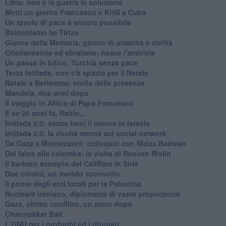
Libia: non è la guerra la soluzione
Metti un giorno Francesco e Kirill a Cuba
Un tavolo di pace è ancora possibile
Boicottiamo Im Tirtzu
Giorno della Memoria, giorno di umanità e civiltà
Cristianesimo ed ebraismo, nasce l'amicizia
Un paese in bilico, Turchia senza pace
Terza Intifada, non c'è spazio per il Natale
Natale a Betlemme: crollo delle presenze
Mandela, due anni dopo
Il viaggio in Africa di Papa Francesco
E se 20 anni fa, Rabin...
Intifada 2.0: senza freni il terrore in Israele
Intifada 2.0: la rivolta monta sui social network
Da Gaza a Montecatini: colloquio con Nidaa Badwan
Dal falco alla colomba: la visita di Reuven Rivlin
Il barbaro scempio del Califfato in Siria
Due crimini, un mondo sconvolto
Il ponte degli enti locali per la Palestina
Nucleare iraniano, diplomazia di vasta proporzione
Gaza, ultimo conflitto, un anno dopo
Channukkat Bait
L'ONU per i profughi ed i rifugiati