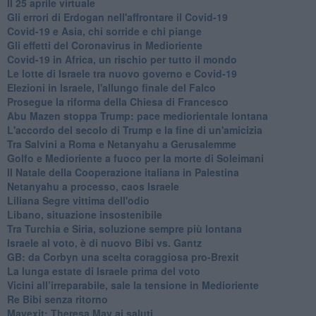
Il 25 aprile virtuale
Gli errori di Erdogan nell'affrontare il Covid-19
Covid-19 e Asia, chi sorride e chi piange
Gli effetti del Coronavirus in Medioriente
Covid-19 in Africa, un rischio per tutto il mondo
Le lotte di Israele tra nuovo governo e Covid-19
Elezioni in Israele, l'allungo finale del Falco
Prosegue la riforma della Chiesa di Francesco
Abu Mazen stoppa Trump: pace mediorientale lontana
L'accordo del secolo di Trump e la fine di un'amicizia
Tra Salvini a Roma e Netanyahu a Gerusalemme
Golfo e Medioriente a fuoco per la morte di Soleimani
Il Natale della Cooperazione italiana in Palestina
Netanyahu a processo, caos Israele
Liliana Segre vittima dell'odio
Libano, situazione insostenibile
Tra Turchia e Siria, soluzione sempre più lontana
Israele al voto, è di nuovo Bibi vs. Gantz
GB: da Corbyn una scelta coraggiosa pro-Brexit
La lunga estate di Israele prima del voto
Vicini all’irreparabile, sale la tensione in Medioriente
Re Bibi senza ritorno
Mayexit: Theresa May ai saluti