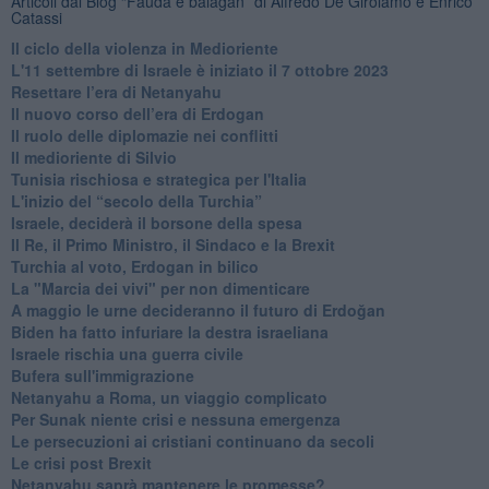
Articoli dal Blog “Fauda e balagan” di Alfredo De Girolamo e Enrico
Catassi
Il ciclo della violenza in Medioriente
L'11 settembre di Israele è iniziato il 7 ottobre 2023
Resettare l’era di Netanyahu
​Il nuovo corso dell’era di Erdogan
Il ruolo delle diplomazie nei conflitti
Il medioriente di Silvio
Tunisia rischiosa e strategica per l'Italia
L'inizio del “secolo della Turchia”
Israele, deciderà il borsone della spesa
Il Re, il Primo Ministro, il Sindaco e la Brexit
Turchia al voto, Erdogan in bilico
La "Marcia dei vivi" per non dimenticare
A maggio le urne decideranno il futuro di Erdoğan
Biden ha fatto infuriare la destra israeliana
Israele rischia una guerra civile
Bufera sull'immigrazione
Netanyahu a Roma, un viaggio complicato
Per Sunak niente crisi e nessuna emergenza
Le persecuzioni ai cristiani continuano da secoli
Le crisi post Brexit
Netanyahu saprà mantenere le promesse?