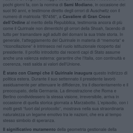
pochi giorni fa, con la nomina di
Sami Modiano
, in occasione dei
suoi 90 anni, e testimone diretto degli orrori di Auschwitz con il
numero di matricola “B7456", a
Cavaliere di Gran Croce
dell’Ordine
al merito della Repubblica, testimonia ancora di più
come il Quirinale non dimentichi gli orrori della Shoah, facendo di
tutto per tramandare agli adulti del domani la sua triste storia. In
generale, l'atteggiamento del Quirinale in materia di “memoria” e
“riconciliazione” è intrinseco nel ruolo istituzionale ricoperto dal
presidente. Il profilo introdotto dai recenti capi di Stato assume
anche una valenza esterna: garantire che l'Italia, con continuità e
coerenza, resti salda ai valori dell'Unione.
È stato con Ciampi che il Quirinale inaugura
questo indirizzo di
politica estera. Durante il suo settennato il presidente lavorò
assiduamente per attenuare le diffidenze, tra il disorientamento e il
preoccupato, della Germania. La dimostrazione che Roma e
Berlino condividessero la stessa visione, irreversibile, arriva in
occasione di quella storica giornata a Marzabotto. L'episodio, con i
molti gesti “fuori dal protocollo”, mostrava nella sua straordinaria
naturalezza un legame emotivo tra le nazioni, che era al tempo
stesso simbolo di speranza.
Il significativo mutamento
della geometria gestionale della