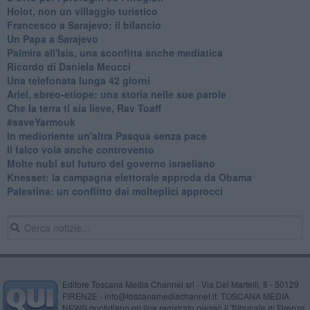
Holot, non un villaggio turistico
Francesco a Sarajevo: il bilancio
Un Papa a Sarajevo
Palmira all'Isis, una sconfitta anche mediatica
Ricordo di Daniela Meucci
​Una telefonata lunga 42 giorni
​Ariel, ebreo-etiope: una storia nelle sue parole
Che la terra ti sia lieve, Rav Toaff
​#saveYarmouk
​In medioriente un'altra Pasqua senza pace
​Il falco vola anche controvento
Molte nubi sul futuro del governo israeliano
Knesset: la campagna elettorale approda da Obama
Palestina: un conflitto dai molteplici approcci
Editore Toscana Media Channel srl - Via Dei Martelli, 8 - 50129
FIRENZE - info@toscanamediachannel.it. TOSCANA MEDIA
NEWS quotidiano on line registrato presso il Tribunale di Firenze