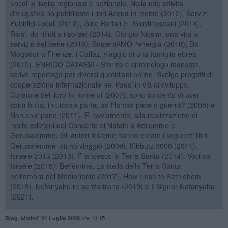
Locali a livello regionale e nazionale. Nella mia attività
divulgativa ho pubblicato i libri Acqua in mente (2012), Servizi
Pubblici Locali (2013), Gino Bartali e i Giusti toscani (2014),
Riusi: da rifiuti a risorse! (2014), Giorgio Nissim, una vita al
servizio del bene (2016), SosteniAMO l'energia (2018), Da
Mogador a Firenze: i Caffaz, viaggio di una famiglia ebrea
(2019). ENRICO CATASSI - Storico e criminologo mancato,
scrivo reportage per diversi quotidiani online. Svolgo progetti di
cooperazione internazionale nei Paesi in via di sviluppo.
Curatore del libro In nome di (2007), sono contento di aver
contribuito, in piccola parte, ad Hamas pace o guerra? (2005) e
Non solo pane (2011). E, ovviamente, alla realizzazione di
molte edizioni del Concerto di Natale a Betlemme e
Gerusalemme. Gli autori insieme hanno curato i seguenti libri:
Gerusalemme ultimo viaggio (2009), Kibbutz 3000 (2011),
Israele 2013 (2013), Francesco in Terra Santa (2014). Voci da
Israele (2015), Betlemme. La stella della Terra Santa
nell'ombra del Medioriente (2017), How close to Bethlehem
(2018), Netanyahu re senza trono (2019) e Il Signor Netanyahu
(2021).
,
Martedì
ore 10:15
Blog
21 Luglio 2020