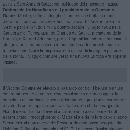
2013 a Sant'Anna di Stazzema, sul luogo del massacro nazista,
l'abbraccio fra Napolitano e il presidente della Germania
Gauck
. Mentre, sotto la pioggia, l'uno teneva stretta la mano
dell'altro in una commovente testimonianza di “Pace e fraternità”.
Gesti e parole in tutto simili a quanto accade l'8 luglio 1962 nella
Cattedrale di Reims, quando Charles de Gaulle, presidente della
Francia, e Konrad Adenauer, per la Repubblica federale tedesca, si
stringevano la mano sancendo uno storico allineamento, senza
tuttavia dimenticare le responsabilità di una delle pagine più buie
della storia. Il viaggio comune verso una nuova Europa era appena
iniziato.
Il Vecchio Continente elevato a baluardo contro “il bellum omnium
contra omnes”, o almeno questo era il senso del messaggio: la
creazione di una “casa” dove solidarietà ed eguaglianza avrebbero
dovuto diventare applicazione e le ferite della storia rimarginate.
Non di meno, tra i tanti eventi a cui abbiamo assistito merita di
essere citato il raccoglimento di Mattarella e dell'allora capo di stato
Steinmeier al mausoleo delle Fosse Ardeatine, accompagnati dal
Rabbino Di Segni nel maggio del 2017. Lo stesso Presidente che