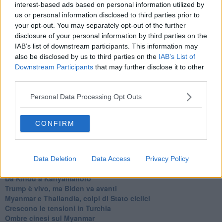
interest-based ads based on personal information utilized by
Bennet, un giorno in attesa di Biden
us or personal information disclosed to third parties prior to
Il ritorno dei talebani
your opt-out. You may separately opt-out of the further
​La lenta agonia del Libano
disclosure of your personal information by third parties on the
Sudafrica, è allarme alimentare
IAB’s list of downstream participants. This information may
Usa di nuovo al centro della geopolitica internazionale
also be disclosed by us to third parties on the
IAB’s List of
L’appuntamento di Israele con il cambiamento
Downstream Participants
that may further disclose it to other
La farsa delle elezioni in Siria
third parties.
In Medioriente non ci sono favole, solo realtà
Biden chiama ma Netanyahu non risponde
Personal Data Processing Opt Outs
Niente di nuovo in Medioriente
La forza di Boris Johnson
Biden nuovo alleato armeno contro la Turchia
CONFIRM
Mar Mediterraneo cimitero silente
Richiami neo ottomani, la Francia guarda sospetta
Israele ultima curva a destra
Israele al voto: il Re sarà morto o vivo?
Data Deletion
Data Access
Privacy Policy
Londra trema tra gossip e casse vuote
Da Kindu a Kanyamahoro
Trump è vivo, ma Biden va avanti
Myanmar e Thailandia, colpi di Stato ciclici
Crescono le tensioni in Turchia
Ombre cinesi sul Myanmar