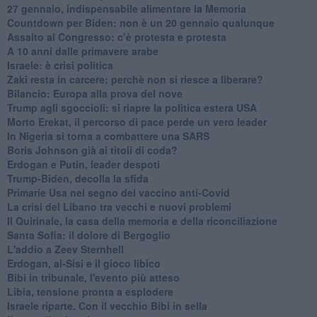
27 gennaio, indispensabile alimentare la Memoria
Countdown per Biden: non è un 20 gennaio qualunque
Assalto al Congresso: c’è protesta e protesta
A 10 anni dalle primavere arabe
Israele: è crisi politica
Zaki resta in carcere: perchè non si riesce a liberare?
Bilancio: Europa alla prova del nove
Trump agli sgoccioli: si riapre la politica estera USA
Morto Erekat, il percorso di pace perde un vero leader
In Nigeria si torna a combattere una SARS
Boris Johnson già ai titoli di coda?
Erdogan e Putin, leader despoti
Trump-Biden, decolla la sfida
Primarie Usa nel segno del vaccino anti-Covid
La crisi del Libano tra vecchi e nuovi problemi
Il Quirinale, la casa della memoria e della riconciliazione
Santa Sofia: il dolore di Bergoglio
L'addio a ​Zeev Sternhell
Erdogan, al-Sisi e il gioco libico
Bibi in tribunale, l'evento più atteso
Libia, tensione pronta a esplodere
Israele riparte. Con il vecchio Bibi in sella