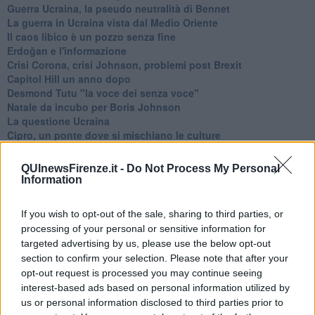
Guerra Ucraina, la pseudo neutralità di Bennet
La guerra in Ucraina vista dal Medio Oriente
​Il caos libico è un pozzo senza fine
Erdoğan e l'informazione
Crisi Corona, crisi Johnson, problemi post Brexit
Capitol Hill un anno dopo
Desmond Tutu "la voce dei senza voce"
Natale da incubo per Boris Johnson
La questione Ucraina
Cipro, un ponte dove si mischiano le culture
Una vigilia di Natale per un nuovo Rais
La questione israelo-palestinese ignorata dal G20
QUInewsFirenze.it -
Do Not Process My Personal
Erdogan continua a sfidare l'Occidente
Information
Libano, collasso economico e guerra civile
Johnson, da Trump a Biden alla Brexit
If you wish to opt-out of the sale, sharing to third parties, or
L'AUKUS e il Quad
processing of your personal or sensitive information for
Biden, primo presidente USA non in guerra
targeted advertising by us, please use the below opt-out
Papa Bergoglio vedrà Viktor Orbán
section to confirm your selection. Please note that after your
Bennet, un giorno in attesa di Biden
opt-out request is processed you may continue seeing
Il ritorno dei talebani
interest-based ads based on personal information utilized by
​La lenta agonia del Libano
us or personal information disclosed to third parties prior to
Sudafrica, è allarme alimentare