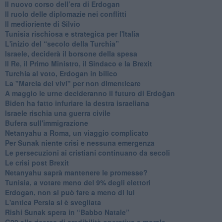
​Il nuovo corso dell’era di Erdogan
Il ruolo delle diplomazie nei conflitti
Il medioriente di Silvio
Tunisia rischiosa e strategica per l'Italia
L'inizio del “secolo della Turchia”
Israele, deciderà il borsone della spesa
Il Re, il Primo Ministro, il Sindaco e la Brexit
Turchia al voto, Erdogan in bilico
La "Marcia dei vivi" per non dimenticare
A maggio le urne decideranno il futuro di Erdoğan
Biden ha fatto infuriare la destra israeliana
Israele rischia una guerra civile
Bufera sull'immigrazione
Netanyahu a Roma, un viaggio complicato
Per Sunak niente crisi e nessuna emergenza
Le persecuzioni ai cristiani continuano da secoli
Le crisi post Brexit
Netanyahu saprà mantenere le promesse?
Tunisia, a votare meno del 9% degli elettori
Erdogan, non si può fare a meno di lui
L'antica Persia si è svegliata
Rishi Sunak spera in “Babbo Natale”
G20 alla ricerca di credibilità operativa e morale