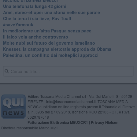
​Una telefonata lunga 42 giorni
​Ariel, ebreo-etiope: una storia nelle sue parole
Che la terra ti sia lieve, Rav Toaff
​#saveYarmouk
​In medioriente un'altra Pasqua senza pace
​Il falco vola anche controvento
Molte nubi sul futuro del governo israeliano
Knesset: la campagna elettorale approda da Obama
Palestina: un conflitto dai molteplici approcci
Editore Toscana Media Channel srl - Via Dei Martelli, 8 - 50129
FIRENZE - info@toscanamediachannel.it. TOSCANA MEDIA
NEWS quotidiano on line registrato presso il Tribunale di Firenze
al n. 5935 del 27.09.2013. Iscrizione ROC 22105 - C.F. e P.Iva
0620787048
Fatturazione Elettronica M5UXCR1 |
Privacy Nielsen
Direttore responsabile Marco Migli