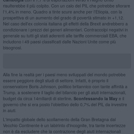
risulterebbe il più colpito. Con un calo del PIL che potrebbe sfiorare
l'1,4% in meno. Quadro a tinte scure anche per l'Etiopia, con la
prospettiva di un aumento del grado di povertà stimato in +1,12.
Nel caso dell'ex colonia italiana gli effetti della Brexit andrebbero a
condizionare i prezzi dei generi alimentari. Contraccolpi negativi in
generale su tutti gli stati aderenti alle tariffe commerciali EBA, che
includono i 49 paesi classificati dalle Nazioni Unite come più
bisognosi.
Alla fine la realtà per i paesi meno sviluppati del mondo potrebbe
essere peggiore degli studi di settore. Infatti, è proprio il
conservatore Boris Johnson, politico britannico con tante affinità a
Trump, a sostenere il taglio del bilancio per gli aiuti internazionali,
budget da circa 14miliardi di sterline
. Sconfessando la May
e il
governo che si era posto l'obiettivo dello 0,7% del PIL da investire
in aiuti.
L'impatto globale dello scollamento della Gran Bretagna dal
Vecchio Continente è un labirinto d'incognite, tra tante incertezze
non è da escludere che la contrazione degli aiuti internazionali