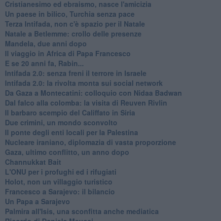
Cristianesimo ed ebraismo, nasce l'amicizia
Un paese in bilico, Turchia senza pace
Terza Intifada, non c'è spazio per il Natale
Natale a Betlemme: crollo delle presenze
Mandela, due anni dopo
Il viaggio in Africa di Papa Francesco
E se 20 anni fa, Rabin...
Intifada 2.0: senza freni il terrore in Israele
Intifada 2.0: la rivolta monta sui social network
Da Gaza a Montecatini: colloquio con Nidaa Badwan
Dal falco alla colomba: la visita di Reuven Rivlin
Il barbaro scempio del Califfato in Siria
Due crimini, un mondo sconvolto
Il ponte degli enti locali per la Palestina
Nucleare iraniano, diplomazia di vasta proporzione
Gaza, ultimo conflitto, un anno dopo
Channukkat Bait
L'ONU per i profughi ed i rifugiati
Holot, non un villaggio turistico
Francesco a Sarajevo: il bilancio
Un Papa a Sarajevo
Palmira all'Isis, una sconfitta anche mediatica
Ricordo di Daniela Meucci