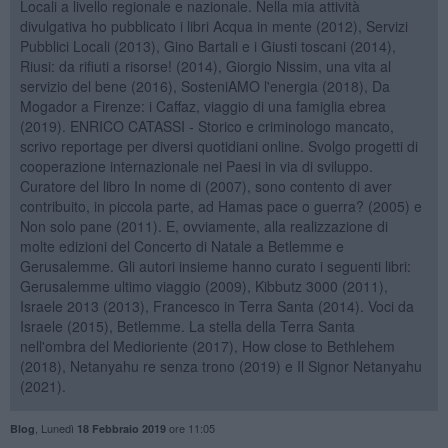
Locali a livello regionale e nazionale. Nella mia attività
divulgativa ho pubblicato i libri Acqua in mente (2012), Servizi
Pubblici Locali (2013), Gino Bartali e i Giusti toscani (2014),
Riusi: da rifiuti a risorse! (2014), Giorgio Nissim, una vita al
servizio del bene (2016), SosteniAMO l'energia (2018), Da
Mogador a Firenze: i Caffaz, viaggio di una famiglia ebrea
(2019). ENRICO CATASSI - Storico e criminologo mancato,
scrivo reportage per diversi quotidiani online. Svolgo progetti di
cooperazione internazionale nei Paesi in via di sviluppo.
Curatore del libro In nome di (2007), sono contento di aver
contribuito, in piccola parte, ad Hamas pace o guerra? (2005) e
Non solo pane (2011). E, ovviamente, alla realizzazione di
molte edizioni del Concerto di Natale a Betlemme e
Gerusalemme. Gli autori insieme hanno curato i seguenti libri:
Gerusalemme ultimo viaggio (2009), Kibbutz 3000 (2011),
Israele 2013 (2013), Francesco in Terra Santa (2014). Voci da
Israele (2015), Betlemme. La stella della Terra Santa
nell'ombra del Medioriente (2017), How close to Bethlehem
(2018), Netanyahu re senza trono (2019) e Il Signor Netanyahu
(2021).
,
Lunedì
ore 11:05
Blog
18 Febbraio 2019