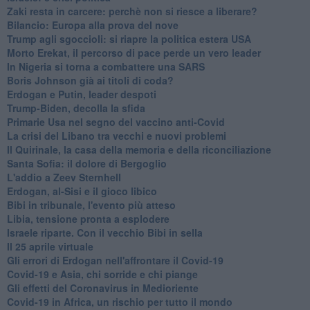
Zaki resta in carcere: perchè non si riesce a liberare?
Bilancio: Europa alla prova del nove
Trump agli sgoccioli: si riapre la politica estera USA
Morto Erekat, il percorso di pace perde un vero leader
In Nigeria si torna a combattere una SARS
Boris Johnson già ai titoli di coda?
Erdogan e Putin, leader despoti
Trump-Biden, decolla la sfida
Primarie Usa nel segno del vaccino anti-Covid
La crisi del Libano tra vecchi e nuovi problemi
Il Quirinale, la casa della memoria e della riconciliazione
Santa Sofia: il dolore di Bergoglio
L'addio a ​Zeev Sternhell
Erdogan, al-Sisi e il gioco libico
Bibi in tribunale, l'evento più atteso
Libia, tensione pronta a esplodere
Israele riparte. Con il vecchio Bibi in sella
Il 25 aprile virtuale
Gli errori di Erdogan nell'affrontare il Covid-19
Covid-19 e Asia, chi sorride e chi piange
Gli effetti del Coronavirus in Medioriente
Covid-19 in Africa, un rischio per tutto il mondo