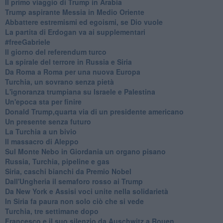
Il primo viaggio di Trump in Arabia
Trump aspirante Messia in Medio Oriente
Abbattere estremismi ed egoismi, se Dio vuole
La partita di Erdogan va ai supplementari
#freeGabriele
Il giorno del referendum turco
La spirale del terrore in Russia e Siria
Da Roma a Roma per una nuova Europa
Turchia, un sovrano senza pietà
L'ignoranza trumpiana su Israele e Palestina
Un'epoca sta per finire
Donald Trump,quarta via di un presidente americano
Un presente senza futuro
La Turchia a un bivio
Il massacro di Aleppo
Sul Monte Nebo in Giordania un organo pisano
Russia, Turchia, pipeline e gas
Siria, caschi bianchi da Premio Nobel
Dall'Ungheria il semaforo rosso ai Trump
Da New York e Assisi voci unite nella solidarietà
In Siria fa paura non solo ciò che si vede
Turchia, tre settimane dopo
Francesco e il suo silenzio da Auschwitz a Rouen