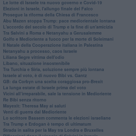
Le lotte di Israele tra nuovo governo e Covid-19
Elezioni in Israele, l'allungo finale del Falco
Prosegue la riforma della Chiesa di Francesco
Abu Mazen stoppa Trump: pace mediorientale lontana
L'accordo del secolo di Trump e la fine di un'amicizia
Tra Salvini a Roma e Netanyahu a Gerusalemme
Golfo e Medioriente a fuoco per la morte di Soleimani
Il Natale della Cooperazione italiana in Palestina
Netanyahu a processo, caos Israele
Liliana Segre vittima dell'odio
Libano, situazione insostenibile
Tra Turchia e Siria, soluzione sempre più lontana
Israele al voto, è di nuovo Bibi vs. Gantz
GB: da Corbyn una scelta coraggiosa pro-Brexit
La lunga estate di Israele prima del voto
Vicini all’irreparabile, sale la tensione in Medioriente
Re Bibi senza ritorno
Mayexit: Theresa May ai saluti
Venti di guerra dal Medioriente
Lo scrittore Bassem commenta le elezioni israeliane
Tra Trump e Erdogan è tempo di ultimatum
Strada in salita per la May tra Londra e Bruxelles
Riflessioni dopo il viaggio di Salvini in Israele