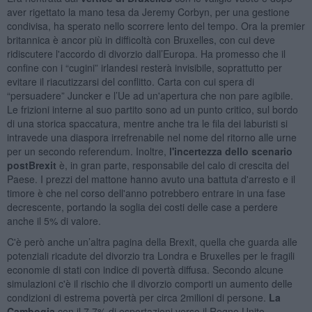
aver rigettato la mano tesa da Jeremy Corbyn, per una gestione
condivisa, ha sperato nello scorrere lento del tempo. Ora la premier
britannica è ancor più in difficoltà con Bruxelles, con cui deve
ridiscutere l'accordo di divorzio dall’Europa. Ha promesso che il
confine con i “cugini” irlandesi resterà invisibile, soprattutto per
evitare il riacutizzarsi del conflitto. Carta con cui spera di
“persuadere” Juncker e l’Ue ad un'apertura che non pare agibile.
Le frizioni interne al suo partito sono ad un punto critico, sul bordo
di una storica spaccatura, mentre anche tra le fila dei laburisti si
intravede una diaspora irrefrenabile nel nome del ritorno alle urne
per un secondo referendum. Inoltre,
l'incertezza dello scenario
postBrexit
è, in gran parte, responsabile del calo di crescita del
Paese. I prezzi del mattone hanno avuto una battuta d'arresto e il
timore è che nel corso dell'anno potrebbero entrare in una fase
decrescente, portando la soglia dei costi delle case a perdere
anche il 5% di valore.
C'è però anche un’altra pagina della Brexit, quella che guarda alle
potenziali ricadute del divorzio tra Londra e Bruxelles per le fragili
economie di stati con indice di povertà diffusa. Secondo alcune
simulazioni c'è il rischio che il divorzio comporti un aumento delle
condizioni di estrema povertà per circa 2milioni di persone.
La
Cambogia
con il 7,7% di esportazioni verso il Regno Unito