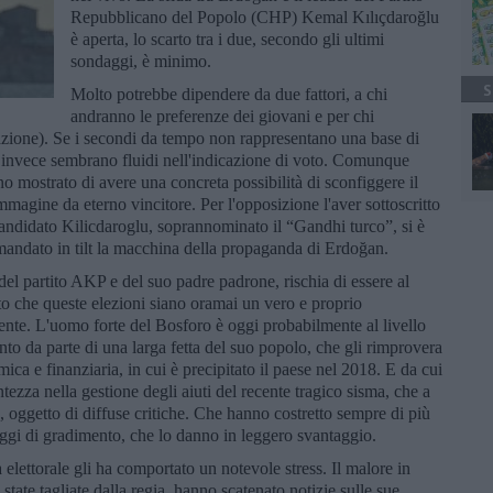
Repubblicano del Popolo (CHP) Kemal Kılıçdaroğlu
è aperta, lo scarto tra i due, secondo gli ultimi
sondaggi, è minimo.
S
Molto potrebbe dipendere da due fattori, a chi
andranno le preferenze dei giovani e per chi
lazione). Se i secondi da tempo non rappresentano una base di
mi invece sembrano fluidi nell'indicazione di voto. Comunque
o mostrato di avere una concreta possibilità di sconfiggere il
immagine da eterno vincitore. Per l'opposizione l'aver sottoscritto
candidato Kilicdaroglu, soprannominato il “Gandhi turco”, si è
mandato in tilt la macchina della propaganda di Erdoğan.
 del partito AKP e del suo padre padrone, rischia di essere al
o che queste elezioni siano oramai un vero e proprio
dente. L'uomo forte del Bosforo è oggi probabilmente al livello
nto da parte di una larga fetta del suo popolo, che gli rimprovera
ica e finanziaria, in cui è precipitato il paese nel 2018. E da cui
entezza nella gestione degli aiuti del recente tragico sisma, che a
a, oggetto di diffuse critiche. Che hanno costretto sempre di più
aggi di gradimento, che lo danno in leggero svantaggio.
 elettorale gli ha comportato un notevole stress. Il malore in
state tagliate dalla regia, hanno scatenato notizie sulle sue