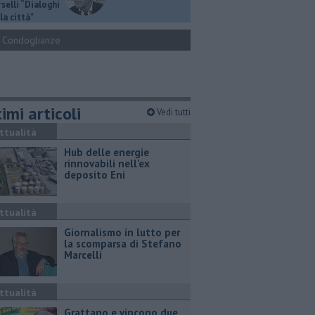
selli “Dialoghi
la città"
Condoglianze
imi articoli
Vedi tutti
ttualità
Hub delle energie
rinnovabili nell'ex
deposito Eni
ttualità
Giornalismo in lutto per
la scomparsa di Stefano
Marcelli
ttualità
Grattano e vincono due