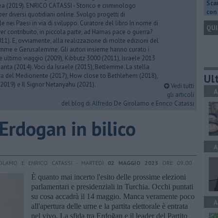
Scar
rea (2019). ENRICO CATASSI - Storico e criminologo
con 
er diversi quotidiani online. Svolgo progetti di
 nei Paesi in via di sviluppo. Curatore del libro In nome di
QUI
er contribuito, in piccola parte, ad Hamas pace o guerra?
1). E, ovviamente, alla realizzazione di molte edizioni del
emme e Gerusalemme. Gli autori insieme hanno curato i
 ultimo viaggio (2009), Kibbutz 3000 (2011), Israele 2013
Santa (2014). Voci da Israele (2015), Betlemme. La stella
Ult
ra del Medioriente (2017), How close to Bethlehem (2018),
2019) e Il Signor Netanyahu (2021).
Vedi tutti
A
gli articoli
del blog di Alfredo De Girolamo e Enrico Catassi
 Erdogan in bilico
A
OLAMO E ENRICO CATASSI - MARTEDÌ
02 MAGGIO 2023
ORE 09:00
È quanto mai incerto l'esito delle prossime elezioni
parlamentari e presidenziali in Turchia. Occhi puntati
su cosa accadrà il 14 maggio. Manca veramente poco
A
all'apertura delle urne e la partita elettorale è entrata
nel vivo. La sfida tra Erdoğan e il leader del Partito