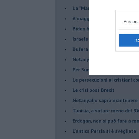
La "Marcia dei vivi" per non d
A maggio le urne decideranno 
Persona
Biden ha fatto infuriare la de
Israele rischia una guerra civi
Bufera sull'immigrazione
Netanyahu a Roma, un viaggi
Per Sunak niente crisi e nes
Le persecuzioni ai cristiani c
Le crisi post Brexit
Netanyahu saprà mantenere 
Tunisia, a votare meno del 9%
Erdogan, non si può fare a me
L'antica Persia si è svegliata