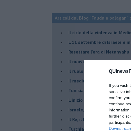
Articoli dal Blog “Fauda e balagan” 
Il ciclo della violenza in Medi
L'11 settembre di Israele è in
Resettare l’era di Netanyahu
​Il nuovo corso dell’era di Erd
Il ruolo delle diplomazie nei c
QUInewsFi
Il medioriente di Silvio
If you wish 
Tunisia rischiosa e strategica 
sensitive in
confirm you
L'inizio del “secolo della Turc
continue se
Israele, deciderà il borsone d
information 
further disc
Il Re, il Primo Ministro, il Sin
participants
Turchia al voto, Erdogan in bil
Downstream 