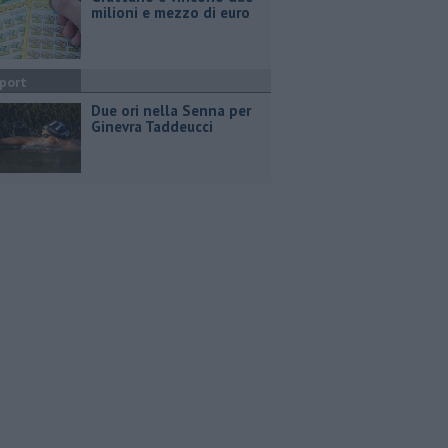
milioni e mezzo di euro
port
Due ori nella Senna per
Ginevra Taddeucci