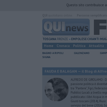
Questo sito contribuisce 
QUI
quotidiano online.
Percorso semplificat
TOSCANA
FIRENZE
EMPOLESE
CHIANTI
MUG
Home
Cronaca
Politica
Attualità
BAGNO A RIPOLI
CALENZANO
CAMP
SIGNA
FAUDA E BALAGAN — il Blog di Alfre
ALFREDO DE GIROLAMO - Dopo
passione politica è diventa
tra “Pantere”, Fgci, federazi
Pubblici Locali a livello re
pubblicato i libri Acqua in m
Giusti toscani (2014), Riusi:
servizio del bene (2016), S