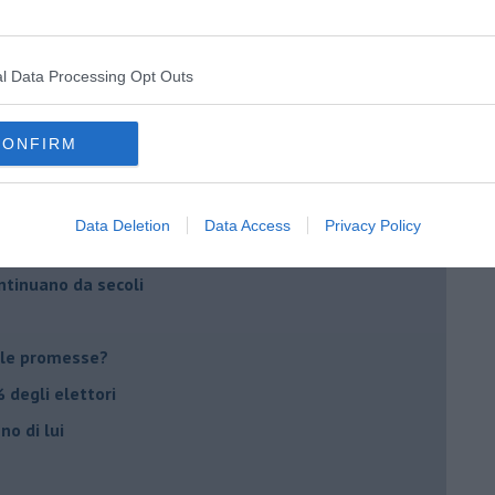
imenticare
il futuro di Erdoğan
l Data Processing Opt Outs
stra israeliana
le
CONFIRM
o complicato
Data Deletion
Data Access
Privacy Policy
suna emergenza
ontinuano da secoli
le promesse?
 degli elettori
no di lui