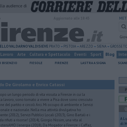
alla audience di
o
Aggiornato alle 18:45
MET
Gio
ELLO
VALDARNO
VALDISIEVE
PRATO
PISTOIA
AREZZO
SIENA
GROSSET
Lavoro
Arte
Cultura e Spettacolo
Eventi
Sport
Blog
Inte
I BISENZIO
FIESOLE
FIRENZE
LASTRA A SIGNA
SCAN
do De Girolamo e Enrico Catassi
 un lungo periodo di vita vissuta a Firenze in cui la
ta lavoro, sono tornato a vivere a Pisa dove sono cresciuto
one del partito e circoli Arci. Mi occupo di ambiente e Servizi
Q
gionale e nazionale. Nella mia attività divulgativa ho
ente (2012), Servizi Pubblici Locali (2013), Gino Bartali e i
A L
 da rifiuti a risorse! (2014), Giorgio Nissim, una vita al
di 
osteniAMO l'energia (2018), Da Mogador a Firenze: i Caffaz,