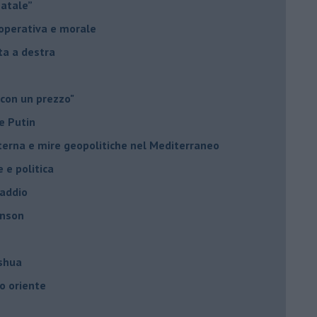
Natale”
à operativa e morale
sta a destra
 con un prezzo"
e Putin
nterna e mire geopolitiche nel Mediterraneo
e e politica
 addio
hnson
oshua
o oriente