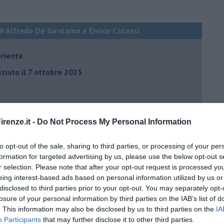
di Alfredo De Girolamo e Enrico Catassi
oriente
iziato il 7 ottobre 2023
ogan
onflitti
renze.it -
Do Not Process My Personal Information
to opt-out of the sale, sharing to third parties, or processing of your per
per l'Italia
formation for targeted advertising by us, please use the below opt-out s
r selection. Please note that after your opt-out request is processed y
hia”
eing interest-based ads based on personal information utilized by us or
ella spesa
disclosed to third parties prior to your opt-out. You may separately opt-
losure of your personal information by third parties on the IAB’s list of
daco e la Brexit
. This information may also be disclosed by us to third parties on the
IA
ico
Participants
that may further disclose it to other third parties.