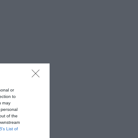
sonal or
ection to
ou may
 personal
out of the
 downstream
B’s List of