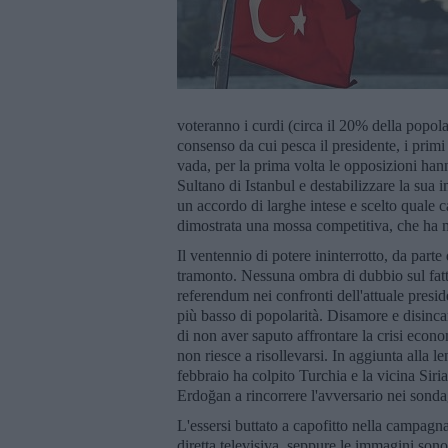
voteranno i curdi (circa il 20% della popo
consenso da cui pesca il presidente, i pri
vada, per la prima volta le opposizioni hann
Sultano di Istanbul e destabilizzare la sua 
un accordo di larghe intese e scelto quale 
dimostrata una mossa competitiva, che ha 
Il ventennio di potere ininterrotto, da parte
tramonto. Nessuna ombra di dubbio sul fatt
referendum nei confronti dell'attuale presi
più basso di popolarità. Disamore e disinca
di non aver saputo affrontare la crisi econom
non riesce a risollevarsi. In aggiunta alla l
febbraio ha colpito Turchia e la vicina Siri
Erdoğan a rincorrere l'avversario nei sond
L'essersi buttato a capofitto nella campagna
diretta televisiva, seppure le immagini sono 