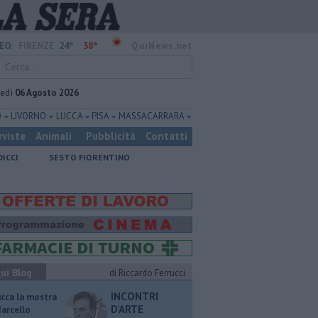
24°
38°
EO:
FIRENZE
QuiNews.net
vedì
06 Agosto 2026
O
LIVORNO
LUCCA
PISA
MASSA CARRARA
rviste
Animali
Pubblicità
Contatti
DICCI
SESTO FIORENTINO
ui Blog
di Riccardo Ferrucci
INCONTRI
ucca la mostra
D'ARTE
Marcello