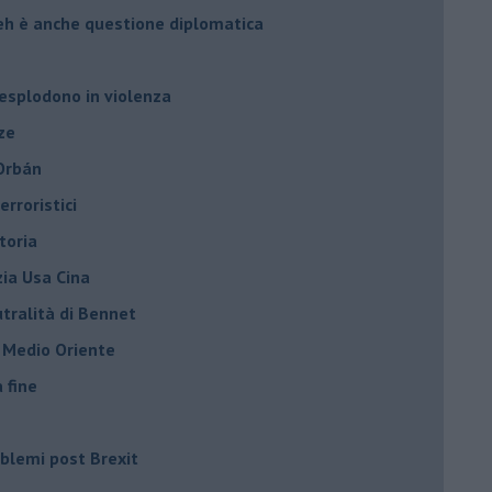
leh è anche questione diplomatica
 esplodono in violenza
ze
 Orbán
rroristici
toria
zia Usa Cina
tralità di Bennet
l Medio Oriente
a fine
roblemi post Brexit