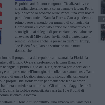
Repubblicani. Intanto vengono ufficializzati i vice,
che affiancheranno nella corsa Trump e Biden. Per il
repubblicano lo scontato Mike Pence, una vera novità
per il democratico, Kamala Harris. Causa pandemia -
C
primo paese al mondo per numero di contagiati da
Coronavirus - il comitato nazionale democratico ha
sconsigliato ai delegati di presenziare personalmente
all'evento di Milwaukee, invitandoli a partecipare in
remoto. Virtuale anche la presenza dell'anti Trump,
Joe Biden è sigillato da settimane tra le mura
domestiche.
ensionato il programma dei repubblicani: scartata la Florida la
entre dall'Ufficio Ovale si preferirebbe la Casa Bianca o
 battaglia, il primo luglio del 1863, decisiva per le sorti della
urg è onnipresente nell’immaginario collettivo statunitense. Tanto
fecero di quella location simbolica lo sfondo alla tormentata
 le proprie istituzioni: tradire per mantenere fede ai propri
a bandiera confederata o nordista. Gli ultimi sondaggi elettorali
di
Obama
: la forbice pronosticata varia tra 15 e 8 punti di
 commissionato la ricerca.
 vittoria di Donald fu soprattutto “uno smacco umiliante per i