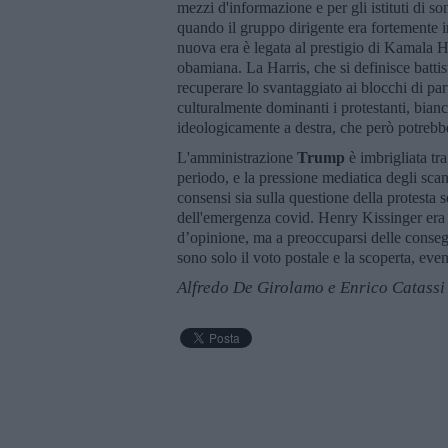
mezzi d'informazione e per gli istituti di so
quando il gruppo dirigente era fortemente 
nuova era è legata al prestigio di Kamala H
obamiana. La Harris, che si definisce battis
recuperare lo svantaggiato ai blocchi di par
culturalmente dominanti i protestanti, bian
ideologicamente a destra, che però potrebbe
L'amministrazione
Trump
è imbrigliata tr
periodo, e la pressione mediatica degli scan
consensi sia sulla questione della protesta
dell'emergenza covid. Henry Kissinger era s
d’opinione, ma a preoccuparsi delle consegu
sono solo il voto postale e la scoperta, eve
Alfredo De Girolamo e Enrico Catassi