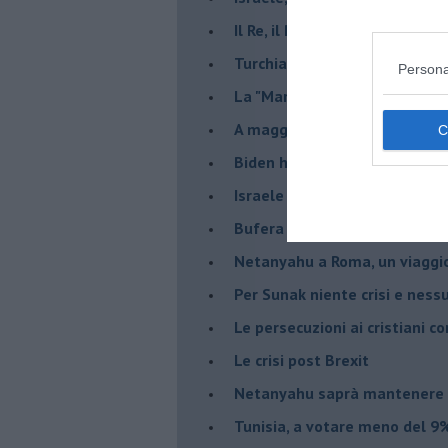
Il Re, il Primo Ministro, il Sin
Turchia al voto, Erdogan in bil
Persona
La "Marcia dei vivi" per non d
A maggio le urne decideranno 
Biden ha fatto infuriare la de
Israele rischia una guerra civi
Bufera sull'immigrazione
Netanyahu a Roma, un viaggi
Per Sunak niente crisi e nes
Le persecuzioni ai cristiani c
Le crisi post Brexit
Netanyahu saprà mantenere 
Tunisia, a votare meno del 9%