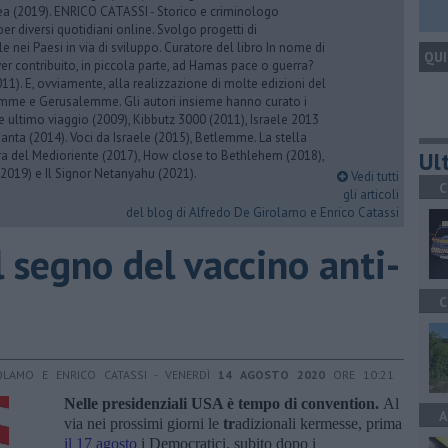
rea (2019). ENRICO CATASSI - Storico e criminologo
er diversi quotidiani online. Svolgo progetti di
 nei Paesi in via di sviluppo. Curatore del libro In nome di
QUI
er contribuito, in piccola parte, ad Hamas pace o guerra?
1). E, ovviamente, alla realizzazione di molte edizioni del
emme e Gerusalemme. Gli autori insieme hanno curato i
 ultimo viaggio (2009), Kibbutz 3000 (2011), Israele 2013
Santa (2014). Voci da Israele (2015), Betlemme. La stella
Ult
ra del Medioriente (2017), How close to Bethlehem (2018),
2019) e Il Signor Netanyahu (2021).
Vedi tutti
C
gli articoli
del blog di Alfredo De Girolamo e Enrico Catassi
 segno del vaccino anti-
C
OLAMO E ENRICO CATASSI - VENERDÌ
14 AGOSTO 2020
ORE 10:21
Nelle presidenziali USA è tempo di convention.
Al
A
via nei prossimi giorni le
tr
adizionali kermesse, prima
il 17 agosto
i Democratici, subito dopo i