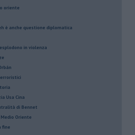
o oriente
leh è anche questione diplomatica
 esplodono in violenza
ze
 Orbán
rroristici
toria
zia Usa Cina
tralità di Bennet
l Medio Oriente
a fine