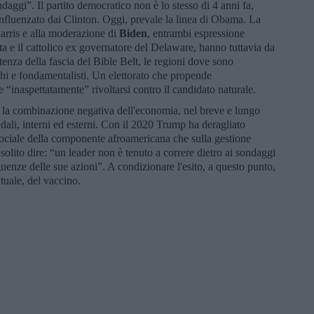
ndaggi”. Il partito democratico non è lo stesso di 4 anni fa,
influenzato dai Clinton. Oggi, prevale la linea di Obama. La
arris e alla moderazione di
Biden
, entrambi espressione
ta e il cattolico ex governatore del Delaware, hanno tuttavia da
tenza della fascia del Bible Belt, le regioni dove sono
chi e fondamentalisti. Un elettorato che propende
 “inaspettatamente” rivoltarsi contro il candidato naturale.
a la combinazione negativa dell'economia, nel breve e lungo
dali, interni ed esterni. Con il 2020 Trump ha deragliato
 sociale della componente afroamericana che sulla gestione
olito dire: “un leader non è tenuto a correre dietro ai sondaggi
enze delle sue azioni”. A condizionare l'esito, a questo punto,
ntuale, del vaccino.