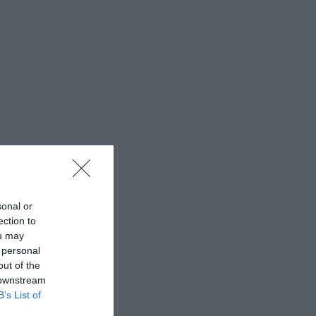
sonal or
ection to
ou may
 personal
out of the
 downstream
B’s List of