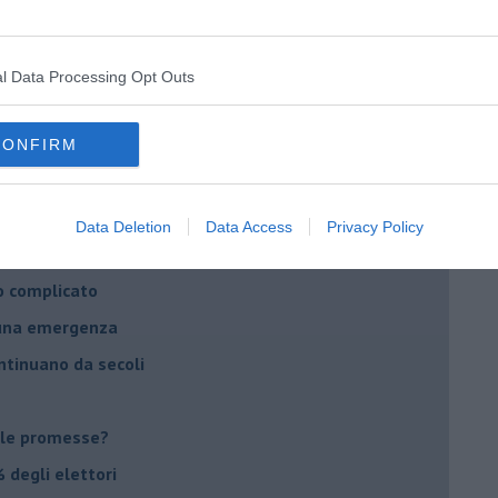
daco e la Brexit
ico
l Data Processing Opt Outs
imenticare
il futuro di Erdoğan
CONFIRM
stra israeliana
le
Data Deletion
Data Access
Privacy Policy
o complicato
suna emergenza
ontinuano da secoli
le promesse?
 degli elettori