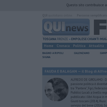
Questo sito contribuisce 
QUI
quotidiano online.
Percorso semplificat
TOSCANA
FIRENZE
EMPOLESE
CHIANTI
MUG
Home
Cronaca
Politica
Attualità
BAGNO A RIPOLI
CALENZANO
CAMP
SIGNA
FAUDA E BALAGAN — il Blog di Alfre
ALFREDO DE GIROLAMO - Dopo
passione politica è diventa
tra “Pantere”, Fgci, federazi
Pubblici Locali a livello re
pubblicato i libri Acqua in m
Giusti toscani (2014), Riusi:
servizio del bene (2016), S