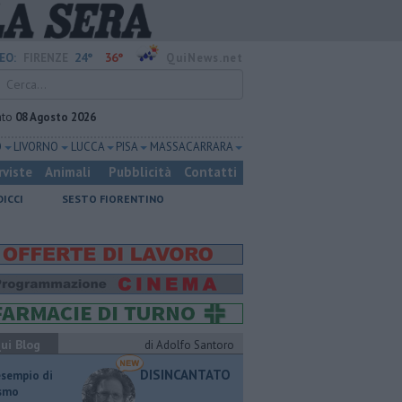
24°
36°
EO:
FIRENZE
QuiNews.net
ato
08 Agosto 2026
O
LIVORNO
LUCCA
PISA
MASSA CARRARA
rviste
Animali
Pubblicità
Contatti
DICCI
SESTO FIORENTINO
ui Blog
di Adolfo Santoro
DISINCANTATO
esempio di
ismo