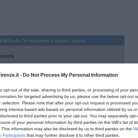
di Alfredo De Girolamo e Enrico Catassi
oriente
iziato il 7 ottobre 2023
renze.it -
Do Not Process My Personal Information
ogan
to opt-out of the sale, sharing to third parties, or processing of your per
onflitti
formation for targeted advertising by us, please use the below opt-out s
r selection. Please note that after your opt-out request is processed y
eing interest-based ads based on personal information utilized by us or
disclosed to third parties prior to your opt-out. You may separately opt-
per l'Italia
losure of your personal information by third parties on the IAB’s list of
hia”
. This information may also be disclosed by us to third parties on the
IA
Participants
that may further disclose it to other third parties.
ella spesa