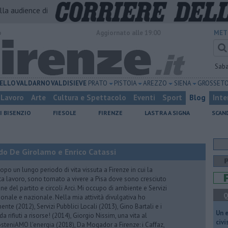
alla audience di
o
Aggiornato alle 19:00
MET
Sab
ELLO
VALDARNO
VALDISIEVE
PRATO
PISTOIA
AREZZO
SIENA
GROSSET
Lavoro
Arte
Cultura e Spettacolo
Eventi
Sport
Blog
Inte
I BISENZIO
FIESOLE
FIRENZE
LASTRA A SIGNA
SCAN
do De Girolamo e Enrico Catassi
 un lungo periodo di vita vissuta a Firenze in cui la
ta lavoro, sono tornato a vivere a Pisa dove sono cresciuto
one del partito e circoli Arci. Mi occupo di ambiente e Servizi
Q
gionale e nazionale. Nella mia attività divulgativa ho
ente (2012), Servizi Pubblici Locali (2013), Gino Bartali e i
​Un 
 da rifiuti a risorse! (2014), Giorgio Nissim, una vita al
civ
osteniAMO l'energia (2018), Da Mogador a Firenze: i Caffaz,