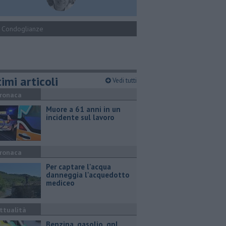
Condoglianze
imi articoli
Vedi tutti
ronaca
Muore a 61 anni in un
incidente sul lavoro
ronaca
Per captare l'acqua
danneggia l'acquedotto
mediceo
ttualità
​Benzina, gasolio, gpl,