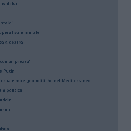
no di lui
Natale”
à operativa e morale
sta a destra
 con un prezzo"
e Putin
nterna e mire geopolitiche nel Mediterraneo
e e politica
 addio
hnson
oshua