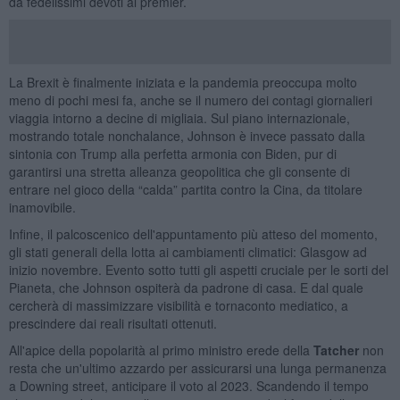
da fedelissimi devoti al premier.
La Brexit è finalmente iniziata e la pandemia preoccupa molto
meno di pochi mesi fa, anche se il numero dei contagi giornalieri
viaggia intorno a decine di migliaia. Sul piano internazionale,
mostrando totale nonchalance, Johnson è invece passato dalla
sintonia con Trump alla perfetta armonia con Biden, pur di
garantirsi una stretta alleanza geopolitica che gli consente di
entrare nel gioco della “calda” partita contro la Cina, da titolare
inamovibile.
Infine, il palcoscenico dell'appuntamento più atteso del momento,
gli stati generali della lotta ai cambiamenti climatici: Glasgow ad
inizio novembre. Evento sotto tutti gli aspetti cruciale per le sorti del
Pianeta, che Johnson ospiterà da padrone di casa. E dal quale
cercherà di massimizzare visibilità e tornaconto mediatico, a
prescindere dai reali risultati ottenuti.
All'apice della popolarità al primo ministro erede della
Tatcher
non
resta che un'ultimo azzardo per assicurarsi una lunga permanenza
a Downing street, anticipare il voto al 2023. Scandendo il tempo