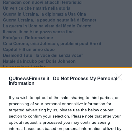
Ramadan con nuovi attacchi terroristici
Un vertice che rimarrà nella storia
Guerra in Ucraina, la diplomazia Usa Cina
Guerra Ucraina, la pseudo neutralità di Bennet
La guerra in Ucraina vista dal Medio Oriente
​Il caos libico è un pozzo senza fine
Erdoğan e l'informazione
Crisi Corona, crisi Johnson, problemi post Brexit
Capitol Hill un anno dopo
Desmond Tutu "la voce dei senza voce"
Natale da incubo per Boris Johnson
La questione Ucraina
Cipro, un ponte dove si mischiano le culture
Una vigilia di Natale per un nuovo Rais
QUInewsFirenze.it -
Do Not Process My Personal
Information
La questione israelo-palestinese ignorata dal G20
Erdogan continua a sfidare l'Occidente
Libano, collasso economico e guerra civile
If you wish to opt-out of the sale, sharing to third parties, or
Johnson, da Trump a Biden alla Brexit
processing of your personal or sensitive information for
L'AUKUS e il Quad
targeted advertising by us, please use the below opt-out
Biden, primo presidente USA non in guerra
section to confirm your selection. Please note that after your
Papa Bergoglio vedrà Viktor Orbán
opt-out request is processed you may continue seeing
Bennet, un giorno in attesa di Biden
interest-based ads based on personal information utilized by
Il ritorno dei talebani