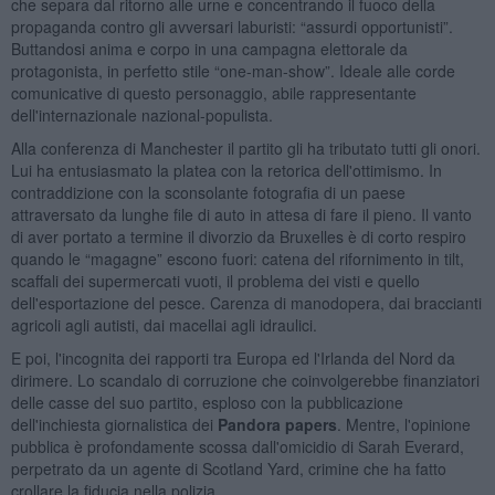
che separa dal ritorno alle urne e concentrando il fuoco della
propaganda contro gli avversari laburisti: “assurdi opportunisti”.
Buttandosi anima e corpo in una campagna elettorale da
protagonista, in perfetto stile “one-man-show”. Ideale alle corde
comunicative di questo personaggio, abile rappresentante
dell'internazionale nazional-populista.
Alla conferenza di Manchester il partito gli ha tributato tutti gli onori.
Lui ha entusiasmato la platea con la retorica dell'ottimismo. In
contraddizione con la sconsolante fotografia di un paese
attraversato da lunghe file di auto in attesa di fare il pieno. Il vanto
di aver portato a termine il divorzio da Bruxelles è di corto respiro
quando le “magagne” escono fuori: catena del rifornimento in tilt,
scaffali dei supermercati vuoti, il problema dei visti e quello
dell'esportazione del pesce. Carenza di manodopera, dai braccianti
agricoli agli autisti, dai macellai agli idraulici.
E poi, l'incognita dei rapporti tra Europa ed l'Irlanda del Nord da
dirimere. Lo scandalo di corruzione che coinvolgerebbe finanziatori
delle casse del suo partito, esploso con la pubblicazione
dell'inchiesta giornalistica dei
Pandora papers
. Mentre, l'opinione
pubblica è profondamente scossa dall'omicidio di Sarah Everard,
perpetrato da un agente di Scotland Yard, crimine che ha fatto
crollare la fiducia nella polizia.