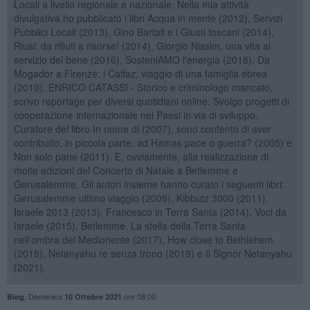
Locali a livello regionale e nazionale. Nella mia attività
divulgativa ho pubblicato i libri Acqua in mente (2012), Servizi
Pubblici Locali (2013), Gino Bartali e i Giusti toscani (2014),
Riusi: da rifiuti a risorse! (2014), Giorgio Nissim, una vita al
servizio del bene (2016), SosteniAMO l'energia (2018), Da
Mogador a Firenze: i Caffaz, viaggio di una famiglia ebrea
(2019). ENRICO CATASSI - Storico e criminologo mancato,
scrivo reportage per diversi quotidiani online. Svolgo progetti di
cooperazione internazionale nei Paesi in via di sviluppo.
Curatore del libro In nome di (2007), sono contento di aver
contribuito, in piccola parte, ad Hamas pace o guerra? (2005) e
Non solo pane (2011). E, ovviamente, alla realizzazione di
molte edizioni del Concerto di Natale a Betlemme e
Gerusalemme. Gli autori insieme hanno curato i seguenti libri:
Gerusalemme ultimo viaggio (2009), Kibbutz 3000 (2011),
Israele 2013 (2013), Francesco in Terra Santa (2014). Voci da
Israele (2015), Betlemme. La stella della Terra Santa
nell'ombra del Medioriente (2017), How close to Bethlehem
(2018), Netanyahu re senza trono (2019) e Il Signor Netanyahu
(2021).
,
Domenica
ore 08:00
Blog
10 Ottobre 2021