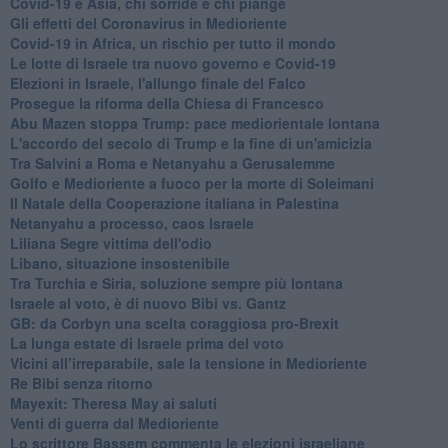
Covid-19 e Asia, chi sorride e chi piange
Gli effetti del Coronavirus in Medioriente
Covid-19 in Africa, un rischio per tutto il mondo
Le lotte di Israele tra nuovo governo e Covid-19
Elezioni in Israele, l'allungo finale del Falco
Prosegue la riforma della Chiesa di Francesco
Abu Mazen stoppa Trump: pace mediorientale lontana
L'accordo del secolo di Trump e la fine di un'amicizia
Tra Salvini a Roma e Netanyahu a Gerusalemme
Golfo e Medioriente a fuoco per la morte di Soleimani
Il Natale della Cooperazione italiana in Palestina
Netanyahu a processo, caos Israele
Liliana Segre vittima dell'odio
Libano, situazione insostenibile
Tra Turchia e Siria, soluzione sempre più lontana
Israele al voto, è di nuovo Bibi vs. Gantz
GB: da Corbyn una scelta coraggiosa pro-Brexit
La lunga estate di Israele prima del voto
Vicini all’irreparabile, sale la tensione in Medioriente
Re Bibi senza ritorno
Mayexit: Theresa May ai saluti
Venti di guerra dal Medioriente
Lo scrittore Bassem commenta le elezioni israeliane