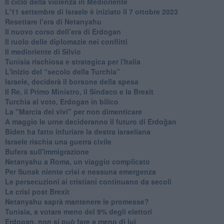
Il ciclo della violenza in Medioriente
L'11 settembre di Israele è iniziato il 7 ottobre 2023
Resettare l’era di Netanyahu
​Il nuovo corso dell’era di Erdogan
Il ruolo delle diplomazie nei conflitti
Il medioriente di Silvio
Tunisia rischiosa e strategica per l'Italia
L'inizio del “secolo della Turchia”
Israele, deciderà il borsone della spesa
Il Re, il Primo Ministro, il Sindaco e la Brexit
Turchia al voto, Erdogan in bilico
La "Marcia dei vivi" per non dimenticare
A maggio le urne decideranno il futuro di Erdoğan
Biden ha fatto infuriare la destra israeliana
Israele rischia una guerra civile
Bufera sull'immigrazione
Netanyahu a Roma, un viaggio complicato
Per Sunak niente crisi e nessuna emergenza
Le persecuzioni ai cristiani continuano da secoli
Le crisi post Brexit
Netanyahu saprà mantenere le promesse?
Tunisia, a votare meno del 9% degli elettori
Erdogan, non si può fare a meno di lui