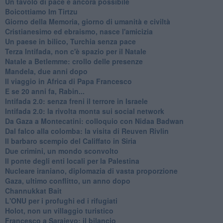
Un tavolo di pace è ancora possibile
Boicottiamo Im Tirtzu
Giorno della Memoria, giorno di umanità e civiltà
Cristianesimo ed ebraismo, nasce l'amicizia
Un paese in bilico, Turchia senza pace
Terza Intifada, non c'è spazio per il Natale
Natale a Betlemme: crollo delle presenze
Mandela, due anni dopo
Il viaggio in Africa di Papa Francesco
E se 20 anni fa, Rabin...
Intifada 2.0: senza freni il terrore in Israele
Intifada 2.0: la rivolta monta sui social network
Da Gaza a Montecatini: colloquio con Nidaa Badwan
Dal falco alla colomba: la visita di Reuven Rivlin
Il barbaro scempio del Califfato in Siria
Due crimini, un mondo sconvolto
Il ponte degli enti locali per la Palestina
Nucleare iraniano, diplomazia di vasta proporzione
Gaza, ultimo conflitto, un anno dopo
Channukkat Bait
L'ONU per i profughi ed i rifugiati
Holot, non un villaggio turistico
Francesco a Sarajevo: il bilancio