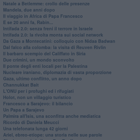
Natale a Betlemme: crollo delle presenze
Mandela, due anni dopo
Il viaggio in Africa di Papa Francesco
E se 20 anni fa, Rabin...
Intifada 2.0: senza freni il terrore in Israele
Intifada 2.0: la rivolta monta sui social network
Da Gaza a Montecatini: colloquio con Nidaa Badwan
Dal falco alla colomba: la visita di Reuven Rivlin
Il barbaro scempio del Califfato in Siria
Due crimini, un mondo sconvolto
Il ponte degli enti locali per la Palestina
Nucleare iraniano, diplomazia di vasta proporzione
Gaza, ultimo conflitto, un anno dopo
Channukkat Bait
L'ONU per i profughi ed i rifugiati
Holot, non un villaggio turistico
Francesco a Sarajevo: il bilancio
Un Papa a Sarajevo
Palmira all'Isis, una sconfitta anche mediatica
Ricordo di Daniela Meucci
​Una telefonata lunga 42 giorni
​Ariel, ebreo-etiope: una storia nelle sue parole