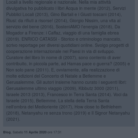
Locali a livello regionale e nazionale. Nella mia attività
divulgativa ho pubblicato i libri Acqua in mente (2012), Servizi
Pubblici Locali (2013), Gino Bartali e i Giusti toscani (2014),
Riusi: da rifiuti a risorse! (2014), Giorgio Nissim, una vita al
servizio del bene (2016), SosteniAMO l'energia (2018), Da
Mogador a Firenze: i Caffaz, viaggio di una famiglia ebrea
(2019). ENRICO CATASSI - Storico e criminologo mancato,
scrivo reportage per diversi quotidiani online. Svolgo progetti di
cooperazione internazionale nei Paesi in via di sviluppo.
Curatore del libro In nome di (2007), sono contento di aver
contribuito, in piccola parte, ad Hamas pace o guerra? (2005) e
Non solo pane (2011). E, ovviamente, alla realizzazione di
molte edizioni del Concerto di Natale a Betlemme e
Gerusalemme. Gli autori insieme hanno curato i seguenti libri:
Gerusalemme ultimo viaggio (2009), Kibbutz 3000 (2011),
Israele 2013 (2013), Francesco in Terra Santa (2014). Voci da
Israele (2015), Betlemme. La stella della Terra Santa
nell'ombra del Medioriente (2017), How close to Bethlehem
(2018), Netanyahu re senza trono (2019) e Il Signor Netanyahu
(2021).
,
Sabato
ore 17:31
Blog
11 Aprile 2020