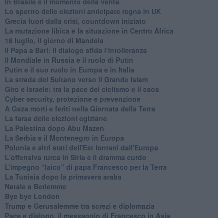
In Brasile è il momento della verità
Lo spettro delle elezioni anticipate regna in UK
Grecia fuori dalla crisi, countdown iniziato
La mutazione libica e la situazione in Centro Africa
18 luglio, il giorno di Mandela
Il Papa a Bari: il dialogo sfida l’intolleranza
Il Mondiale in Russia e il ruolo di Putin
Putin e il suo ruolo in Europa e in Italia
La strada del Sultano verso il Grande Islam
Giro e Israele: tra la pace del ciclismo e il caos
Cyber security, protezione e prevenzione
A Gaza morti e feriti nella Giornata della Terra
La farsa delle elezioni egiziane
La Palestina dopo Abu Mazen
La Serbia e il Montenegro in Europa
Polonia e altri stati dell'Est lontani dall'Europa
L'offensiva turca in Siria e il dramma curdo
L’impegno “laico” di papa Francesco per la Terra
La Tunisia dopo la primavera araba
Natale a Betlemme
Bye bye London
Trump e Gerusalemme tra screzi e diplomazia
Pace e dialogo, il messaggio di Francesco in Asia