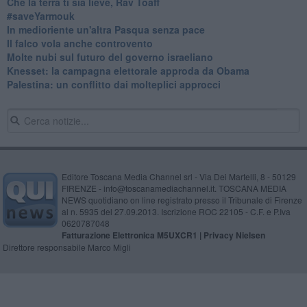
Che la terra ti sia lieve, Rav Toaff
​#saveYarmouk
​In medioriente un'altra Pasqua senza pace
​Il falco vola anche controvento
Molte nubi sul futuro del governo israeliano
Knesset: la campagna elettorale approda da Obama
Palestina: un conflitto dai molteplici approcci
Editore Toscana Media Channel srl - Via Dei Martelli, 8 - 50129
FIRENZE - info@toscanamediachannel.it. TOSCANA MEDIA
NEWS quotidiano on line registrato presso il Tribunale di Firenze
al n. 5935 del 27.09.2013. Iscrizione ROC 22105 - C.F. e P.Iva
0620787048
Fatturazione Elettronica M5UXCR1 |
Privacy Nielsen
Direttore responsabile Marco Migli
Powered by
Aperion.it