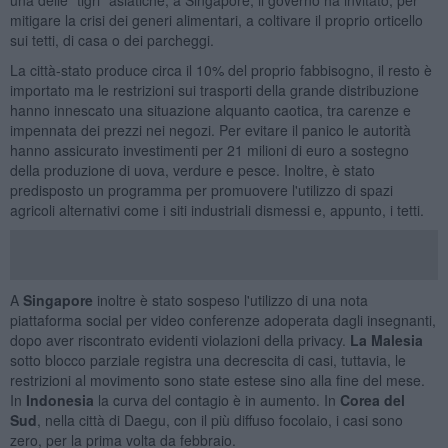
mitigare la crisi dei generi alimentari, a coltivare il proprio orticello
sui tetti, di casa o dei parcheggi.
La città-stato produce circa il 10% del proprio fabbisogno, il resto è
importato ma le restrizioni sui trasporti della grande distribuzione
hanno innescato una situazione alquanto caotica, tra carenze e
impennata dei prezzi nei negozi. Per evitare il panico le autorità
hanno assicurato investimenti per 21 milioni di euro a sostegno
della produzione di uova, verdure e pesce. Inoltre, è stato
predisposto un programma per promuovere l'utilizzo di spazi
agricoli alternativi come i siti industriali dismessi e, appunto, i tetti.
A
Singapore
inoltre è stato sospeso l'utilizzo di una nota
piattaforma social per video conferenze adoperata dagli insegnanti,
dopo aver riscontrato evidenti violazioni della privacy.
La Malesia
sotto blocco parziale registra una decrescita di casi, tuttavia, le
restrizioni al movimento sono state estese sino alla fine del mese.
In
Indonesia
la curva del contagio è in aumento. In
Corea del
Sud
, nella città di Daegu, con il più diffuso focolaio, i casi sono
zero, per la prima volta da febbraio.