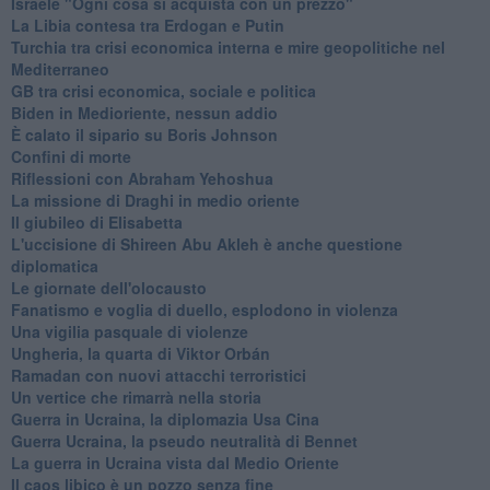
Israele "Ogni cosa si acquista con un prezzo"
La Libia contesa tra Erdogan e Putin
Turchia tra crisi economica interna e mire geopolitiche nel
Mediterraneo
GB tra crisi economica, sociale e politica
Biden in Medioriente, nessun addio
È calato il sipario su Boris Johnson
Confini di morte
Riflessioni con Abraham Yehoshua
La missione di Draghi in medio oriente
Il giubileo di Elisabetta
L'uccisione di Shireen Abu Akleh è anche questione
diplomatica
Le giornate dell'olocausto
Fanatismo e voglia di duello, esplodono in violenza
Una vigilia pasquale di violenze
Ungheria, la quarta di Viktor Orbán
Ramadan con nuovi attacchi terroristici
Un vertice che rimarrà nella storia
Guerra in Ucraina, la diplomazia Usa Cina
Guerra Ucraina, la pseudo neutralità di Bennet
La guerra in Ucraina vista dal Medio Oriente
​Il caos libico è un pozzo senza fine