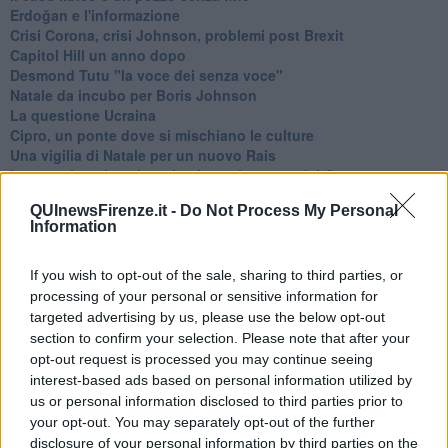
Erdoğan e l'informazione
Crisi Corona, crisi Johnson, problemi post Brexit
Capitol Hill un anno dopo
Desmond Tutu "la voce dei senza voce"
Natale da incubo per Boris Johnson
La questione Ucraina
Cipro, un ponte dove si mischiano le culture
Una vigilia di Natale per un nuovo Rais
La questione israelo-palestinese ignorata dal G20
Erdogan continua a sfidare l'Occidente
QUInewsFirenze.it -
Do Not Process My Personal
Libano, collasso economico e guerra civile
Information
Johnson, da Trump a Biden alla Brexit
L'AUKUS e il Quad
Biden, primo presidente USA non in guerra
If you wish to opt-out of the sale, sharing to third parties, or
Papa Bergoglio vedrà Viktor Orbán
processing of your personal or sensitive information for
Bennet, un giorno in attesa di Biden
targeted advertising by us, please use the below opt-out
Il ritorno dei talebani
section to confirm your selection. Please note that after your
​La lenta agonia del Libano
opt-out request is processed you may continue seeing
Sudafrica, è allarme alimentare
interest-based ads based on personal information utilized by
Usa di nuovo al centro della geopolitica internazionale
us or personal information disclosed to third parties prior to
L’appuntamento di Israele con il cambiamento
your opt-out. You may separately opt-out of the further
La farsa delle elezioni in Siria
disclosure of your personal information by third parties on the