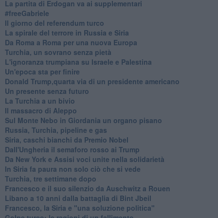
La partita di Erdogan va ai supplementari
#freeGabriele
Il giorno del referendum turco
La spirale del terrore in Russia e Siria
Da Roma a Roma per una nuova Europa
Turchia, un sovrano senza pietà
L'ignoranza trumpiana su Israele e Palestina
Un'epoca sta per finire
Donald Trump,quarta via di un presidente americano
Un presente senza futuro
La Turchia a un bivio
Il massacro di Aleppo
Sul Monte Nebo in Giordania un organo pisano
Russia, Turchia, pipeline e gas
Siria, caschi bianchi da Premio Nobel
Dall'Ungheria il semaforo rosso ai Trump
Da New York e Assisi voci unite nella solidarietà
In Siria fa paura non solo ciò che si vede
Turchia, tre settimane dopo
Francesco e il suo silenzio da Auschwitz a Rouen
Libano a 10 anni dalla battaglia di Bint Jbeil
Francesco, la Siria e "una soluzione politica"
Golpe turco: le ragioni di un fallimento