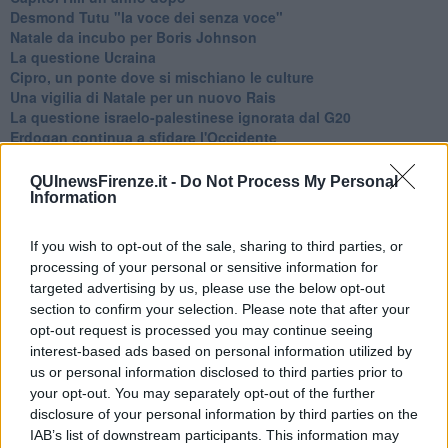
Desmond Tutu "la voce dei senza voce"
Natale da incubo per Boris Johnson
La questione Ucraina
Cipro, un ponte dove si mischiano le culture
Una vigilia di Natale per un nuovo Rais
La questione israelo-palestinese ignorata dal G20
Erdogan continua a sfidare l'Occidente
Libano, collasso economico e guerra civile
Johnson, da Trump a Biden alla Brexit
QUInewsFirenze.it -
Do Not Process My Personal
L'AUKUS e il Quad
Information
Biden, primo presidente USA non in guerra
Papa Bergoglio vedrà Viktor Orbán
If you wish to opt-out of the sale, sharing to third parties, or
Bennet, un giorno in attesa di Biden
processing of your personal or sensitive information for
Il ritorno dei talebani
targeted advertising by us, please use the below opt-out
​La lenta agonia del Libano
section to confirm your selection. Please note that after your
Sudafrica, è allarme alimentare
opt-out request is processed you may continue seeing
Usa di nuovo al centro della geopolitica internazionale
interest-based ads based on personal information utilized by
L’appuntamento di Israele con il cambiamento
us or personal information disclosed to third parties prior to
La farsa delle elezioni in Siria
your opt-out. You may separately opt-out of the further
In Medioriente non ci sono favole, solo realtà
disclosure of your personal information by third parties on the
Biden chiama ma Netanyahu non risponde
Niente di nuovo in Medioriente
IAB’s list of downstream participants. This information may