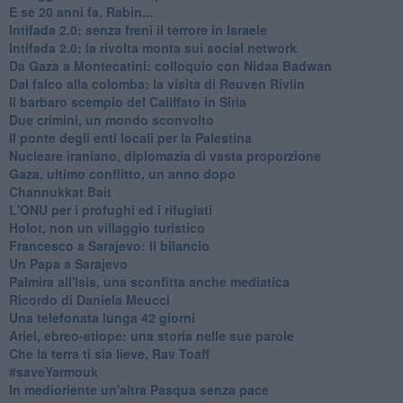
E se 20 anni fa, Rabin...
Intifada 2.0: senza freni il terrore in Israele
Intifada 2.0: la rivolta monta sui social network
Da Gaza a Montecatini: colloquio con Nidaa Badwan
Dal falco alla colomba: la visita di Reuven Rivlin
Il barbaro scempio del Califfato in Siria
Due crimini, un mondo sconvolto
Il ponte degli enti locali per la Palestina
Nucleare iraniano, diplomazia di vasta proporzione
Gaza, ultimo conflitto, un anno dopo
Channukkat Bait
L'ONU per i profughi ed i rifugiati
Holot, non un villaggio turistico
Francesco a Sarajevo: il bilancio
Un Papa a Sarajevo
Palmira all'Isis, una sconfitta anche mediatica
Ricordo di Daniela Meucci
​Una telefonata lunga 42 giorni
​Ariel, ebreo-etiope: una storia nelle sue parole
Che la terra ti sia lieve, Rav Toaff
​#saveYarmouk
​In medioriente un'altra Pasqua senza pace