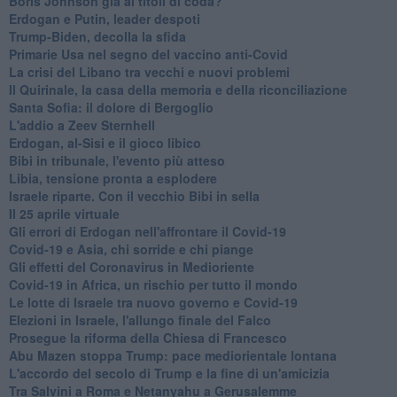
Boris Johnson già ai titoli di coda?
Erdogan e Putin, leader despoti
Trump-Biden, decolla la sfida
Primarie Usa nel segno del vaccino anti-Covid
La crisi del Libano tra vecchi e nuovi problemi
Il Quirinale, la casa della memoria e della riconciliazione
Santa Sofia: il dolore di Bergoglio
L'addio a ​Zeev Sternhell
Erdogan, al-Sisi e il gioco libico
Bibi in tribunale, l'evento più atteso
Libia, tensione pronta a esplodere
Israele riparte. Con il vecchio Bibi in sella
Il 25 aprile virtuale
Gli errori di Erdogan nell'affrontare il Covid-19
Covid-19 e Asia, chi sorride e chi piange
Gli effetti del Coronavirus in Medioriente
Covid-19 in Africa, un rischio per tutto il mondo
Le lotte di Israele tra nuovo governo e Covid-19
Elezioni in Israele, l'allungo finale del Falco
Prosegue la riforma della Chiesa di Francesco
Abu Mazen stoppa Trump: pace mediorientale lontana
L'accordo del secolo di Trump e la fine di un'amicizia
Tra Salvini a Roma e Netanyahu a Gerusalemme