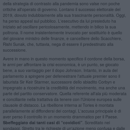
della strategia di contrasto alla pandemia sono valse non poche
critiche all'operato di governo. Lontano il successo elettorale del
2019, dovuto indubbiamente alla sua trascinante personalità. Oggi,
ha perso appeal sul pubblico. L'esecutivo da lui presieduto ha
iniziato ad oscillare pericolosamente, mettendo in bilico la sua
poltrona. Il nome insistentemente invocato per sostituirlo è quello
del giovane ministro delle finanze, e cancelliere dello Scacchiere,
Rishi Sunak, che, tuttavia, nega di essere il predestinato alla
successione.
Avere in mano in questo momento specifico il cordone della borsa,
le armi per affrontare la crisi economica, è un punto, se giocato
bene, a suo vantaggio per il dopo Johnson. Intanto, in aula del
parlamento a spingere per defenestrare l'attuale premier sono il
laburista Sir Keir Starmer, successore dello sbiadito Corbyn e
impegnato a ricostruire la credibilità del movimento, ma anche una
parte del partito conservatore. Quella referente all'ala più moderata
e conciliante nella trattativa da tenere con l'Unione europea sulle
clausole di distacco. La ribellione interna ai Tories è montata
parallelamente al diffondersi dei contagi. L'accusa principale è di
aver perso il controllo in un momento drammatico per il Paese.
Sbeffeggiato dai tanti casi di “covidioti”
. Screditato nei
sondaggi. Stretto tra le richieste di un'azione meno confusa e dalle