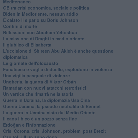
Mediterraneo
GB tra crisi economica, sociale e politica
Biden in Medioriente, nessun addio
È calato il sipario su Boris Johnson
Confini di morte
Riflessioni con Abraham Yehoshua
La missione di Draghi in medio oriente
Il giubileo di Elisabetta
L'uccisione di Shireen Abu Akleh è anche questione
diplomatica
Le giornate dell'olocausto
Fanatismo e voglia di duello, esplodono in violenza
Una vigilia pasquale di violenze
Ungheria, la quarta di Viktor Orbán
Ramadan con nuovi attacchi terroristici
Un vertice che rimarrà nella storia
Guerra in Ucraina, la diplomazia Usa Cina
Guerra Ucraina, la pseudo neutralità di Bennet
La guerra in Ucraina vista dal Medio Oriente
​Il caos libico è un pozzo senza fine
Erdoğan e l'informazione
Crisi Corona, crisi Johnson, problemi post Brexit
Capitol Hill un anno dopo