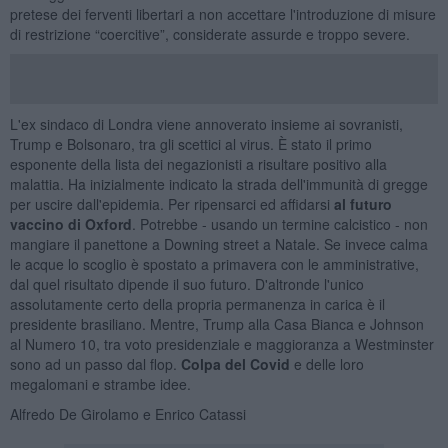
pretese dei ferventi libertari a non accettare l'introduzione di misure
di restrizione “coercitive”, considerate assurde e troppo severe.
L'ex sindaco di Londra viene annoverato insieme ai sovranisti,
Trump e Bolsonaro, tra gli scettici al virus. È stato il primo
esponente della lista dei negazionisti a risultare positivo alla
malattia. Ha inizialmente indicato la strada dell'immunità di gregge
per uscire dall'epidemia. Per ripensarci ed affidarsi
al futuro
vaccino di Oxford
. Potrebbe - usando un termine calcistico - non
mangiare il panettone a Downing street a Natale. Se invece calma
le acque lo scoglio è spostato a primavera con le amministrative,
dal quel risultato dipende il suo futuro. D'altronde l'unico
assolutamente certo della propria permanenza in carica è il
presidente brasiliano. Mentre, Trump alla Casa Bianca e Johnson
al Numero 10, tra voto presidenziale e maggioranza a Westminster
sono ad un passo dal flop.
Colpa del Covid
e delle loro
megalomani e strambe idee.
Alfredo De Girolamo e Enrico Catassi