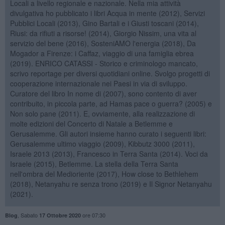
Locali a livello regionale e nazionale. Nella mia attività
divulgativa ho pubblicato i libri Acqua in mente (2012), Servizi
Pubblici Locali (2013), Gino Bartali e i Giusti toscani (2014),
Riusi: da rifiuti a risorse! (2014), Giorgio Nissim, una vita al
servizio del bene (2016), SosteniAMO l'energia (2018), Da
Mogador a Firenze: i Caffaz, viaggio di una famiglia ebrea
(2019). ENRICO CATASSI - Storico e criminologo mancato,
scrivo reportage per diversi quotidiani online. Svolgo progetti di
cooperazione internazionale nei Paesi in via di sviluppo.
Curatore del libro In nome di (2007), sono contento di aver
contribuito, in piccola parte, ad Hamas pace o guerra? (2005) e
Non solo pane (2011). E, ovviamente, alla realizzazione di
molte edizioni del Concerto di Natale a Betlemme e
Gerusalemme. Gli autori insieme hanno curato i seguenti libri:
Gerusalemme ultimo viaggio (2009), Kibbutz 3000 (2011),
Israele 2013 (2013), Francesco in Terra Santa (2014). Voci da
Israele (2015), Betlemme. La stella della Terra Santa
nell'ombra del Medioriente (2017), How close to Bethlehem
(2018), Netanyahu re senza trono (2019) e Il Signor Netanyahu
(2021).
,
Sabato
ore 07:30
Blog
17 Ottobre 2020