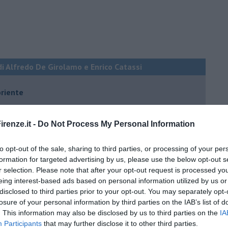
di Alfredo De Girolamo e Enrico Catassi
oriente
iziato il 7 ottobre 2023
renze.it -
Do Not Process My Personal Information
ogan
to opt-out of the sale, sharing to third parties, or processing of your per
onflitti
formation for targeted advertising by us, please use the below opt-out s
r selection. Please note that after your opt-out request is processed y
eing interest-based ads based on personal information utilized by us or
disclosed to third parties prior to your opt-out. You may separately opt-
per l'Italia
losure of your personal information by third parties on the IAB’s list of
hia”
. This information may also be disclosed by us to third parties on the
IA
Participants
that may further disclose it to other third parties.
ella spesa