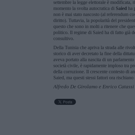
settembre la legge elettorale è modificata,
momento la svolta autocratica di
Saied
ha p
non è mai stato nascosto (al referendum cost
diritto). Tuttavia, la popolarità del preside
questo che sono in molti a ritenere che q
politico. Il regime di Saied ha di fatto già
consultivo.
Della Tunisia che apriva la strada alle rivo
storico di aver decretato la fine della dittat
aveva portato alla nascita di un parlamento 
società civile, è rapidamente imploso tra pr
della corruzione. Il crescente contesto di a
Saied, ma questi stessi fattori ora rischiano d
Alfredo De Girolamo e Enrico Catassi