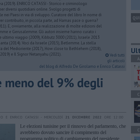
rea (2019). ENRICO CATASSI - Storico e criminologo
er diversi quotidiani online. Svolgo progetti di
 nei Paesi in via di sviluppo. Curatore del libro In nome di
QUI
er contribuito, in piccola parte, ad Hamas pace o guerra?
1). E, ovviamente, alla realizzazione di molte edizioni del
emme e Gerusalemme. Gli autori insieme hanno curato i
 ultimo viaggio (2009), Kibbutz 3000 (2011), Israele 2013
Santa (2014). Voci da Israele (2015), Betlemme. La stella
Ult
ra del Medioriente (2017), How close to Bethlehem (2018),
2019) e Il Signor Netanyahu (2021).
Vedi tutti
A
gli articoli
del blog di Alfredo De Girolamo e Enrico Catassi
re meno del 9% degli
C
MO E ENRICO CATASSI - MERCOLEDÌ
21 DICEMBRE 2022
ORE 12:00
Le elezioni tunisine per il rinnovo del parlamento, che
C
avrebbero dovuto sancire il compimento del
programma politico di cambiamento del presidente