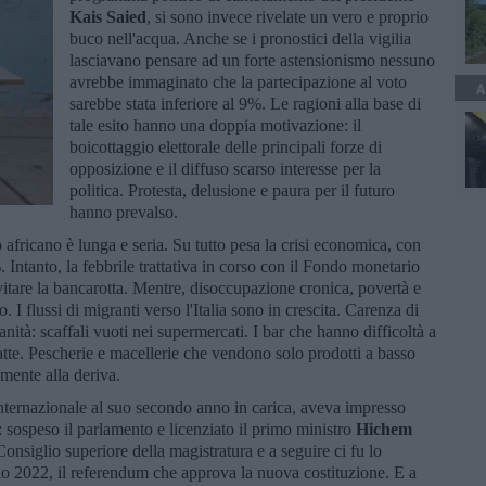
Kais Saied
, si sono invece rivelate un vero e proprio
buco nell'acqua. Anche se i pronostici della vigilia
lasciavano pensare ad un forte astensionismo nessuno
avrebbe immaginato che la partecipazione al voto
A
sarebbe stata inferiore al 9%. Le ragioni alla base di
tale esito hanno una doppia motivazione: il
boicottaggio elettorale delle principali forze di
opposizione e il diffuso scarso interesse per la
politica. Protesta, delusione e paura per il futuro
hanno prevalso.
o africano è lunga e seria. Su tutto pesa la crisi economica, con
 Intanto, la febbrile trattativa in corso con il Fondo monetario
vitare la bancarotta. Mentre, disoccupazione cronica, povertà e
 I flussi di migranti verso l'Italia sono in crescita. Carenza di
nità: scaffali vuoti nei supermercati. I bar che hanno difficoltà a
l latte. Pescherie e macellerie che vendono solo prodotti a basso
amente alla deriva.
 internazionale al suo secondo anno in carica, aveva impresso
: sospeso il parlamento e licenziato il primo ministro
Hichem
onsiglio superiore della magistratura e a seguire ci fu lo
lio 2022, il referendum che approva la nuova costituzione. E a