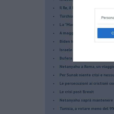
Il Re, il Primo Ministro, il Sin
Turchia al voto, Erdogan in bil
Persona
La "Marcia dei vivi" per non d
A maggio le urne decideranno 
Biden ha fatto infuriare la de
Israele rischia una guerra civi
Bufera sull'immigrazione
Netanyahu a Roma, un viaggi
Per Sunak niente crisi e nes
Le persecuzioni ai cristiani c
Le crisi post Brexit
Netanyahu saprà mantenere 
Tunisia, a votare meno del 9%