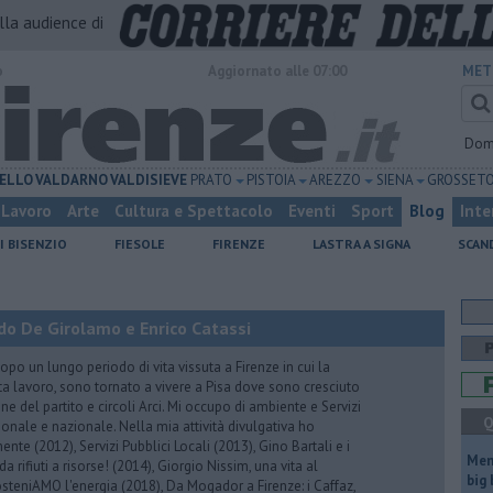
alla audience di
o
Aggiornato alle 07:00
MET
Dom
ELLO
VALDARNO
VALDISIEVE
PRATO
PISTOIA
AREZZO
SIENA
GROSSET
Lavoro
Arte
Cultura e Spettacolo
Eventi
Sport
Blog
Inte
I BISENZIO
FIESOLE
FIRENZE
LASTRA A SIGNA
SCAN
do De Girolamo e Enrico Catassi
 un lungo periodo di vita vissuta a Firenze in cui la
ta lavoro, sono tornato a vivere a Pisa dove sono cresciuto
one del partito e circoli Arci. Mi occupo di ambiente e Servizi
Q
gionale e nazionale. Nella mia attività divulgativa ho
ente (2012), Servizi Pubblici Locali (2013), Gino Bartali e i
Mem
 da rifiuti a risorse! (2014), Giorgio Nissim, una vita al
big
osteniAMO l'energia (2018), Da Mogador a Firenze: i Caffaz,