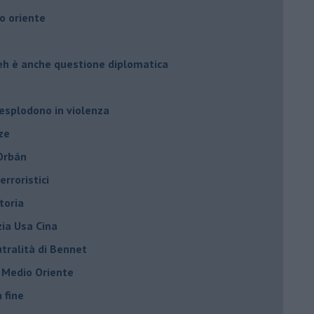
o oriente
leh è anche questione diplomatica
 esplodono in violenza
ze
 Orbán
rroristici
toria
zia Usa Cina
tralità di Bennet
l Medio Oriente
a fine