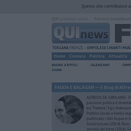
Questo sito contribuisce 
QUI
quotidiano online.
Percorso semplificat
TOSCANA
FIRENZE
EMPOLESE
CHIANTI
MUG
Home
Cronaca
Politica
Attualità
BAGNO A RIPOLI
CALENZANO
CAMP
SIGNA
FAUDA E BALAGAN — il Blog di Alfre
ALFREDO DE GIROLAMO - Dopo
passione politica è diventa
tra “Pantere”, Fgci, federazi
Pubblici Locali a livello re
pubblicato i libri Acqua in m
Giusti toscani (2014), Riusi:
servizio del bene (2016), S