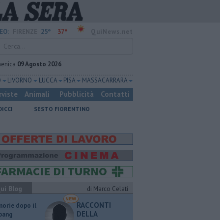
25°
37°
EO:
FIRENZE
QuiNews.net
enica
09 Agosto 2026
O
LIVORNO
LUCCA
PISA
MASSA CARRARA
rviste
Animali
Pubblicità
Contatti
DICCI
SESTO FIORENTINO
ui Blog
di Marco Celati
RACCONTI
orie dopo il
DELLA
 bang