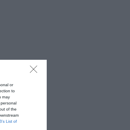
sonal or
ection to
ou may
 personal
out of the
 downstream
B’s List of