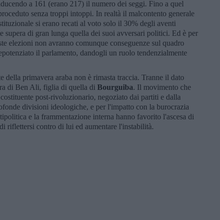
 riducendo a 161 (erano 217) il numero dei seggi. Fino a quel
roceduto senza troppi intoppi. In realtà il malcontento generale
ituzionale si erano recati al voto solo il 30% degli aventi
nte supera di gran lunga quella dei suoi avversari politici. Ed è per
ueste elezioni non avranno comunque conseguenze sul quadro
 depotenziato il parlamento, dandogli un ruolo tendenzialmente
lte della primavera araba non è rimasta traccia. Tranne il dato
ura di Ben Ali, figlia di quella di
Bourguiba
. Il movimento che
costituente post-rivoluzionario, negoziato dai partiti e dalla
ofonde divisioni ideologiche, e per l'impatto con la burocrazia
ntipolitica e la frammentazione interna hanno favorito l'ascesa di
i riflettersi contro di lui ed aumentare l'instabilità.