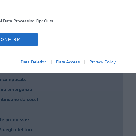
daco e la Brexit
ico
l Data Processing Opt Outs
imenticare
il futuro di Erdoğan
CONFIRM
stra israeliana
le
Data Deletion
Data Access
Privacy Policy
o complicato
suna emergenza
ontinuano da secoli
le promesse?
 degli elettori