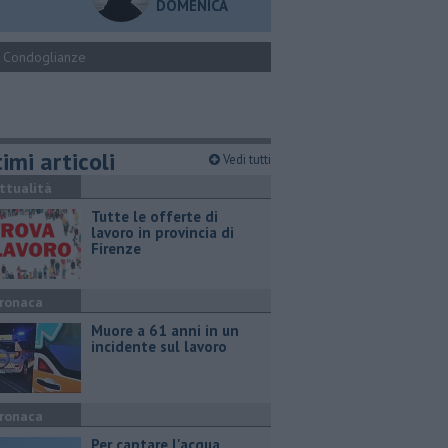
DOMENICA
Condoglianze
imi articoli
Vedi tutti
ttualità
​Tutte le offerte di
lavoro in provincia di
Firenze
ronaca
Muore a 61 anni in un
incidente sul lavoro
ronaca
Per captare l'acqua