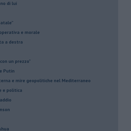
no di lui
Natale”
à operativa e morale
sta a destra
 con un prezzo"
e Putin
nterna e mire geopolitiche nel Mediterraneo
e e politica
 addio
hnson
oshua