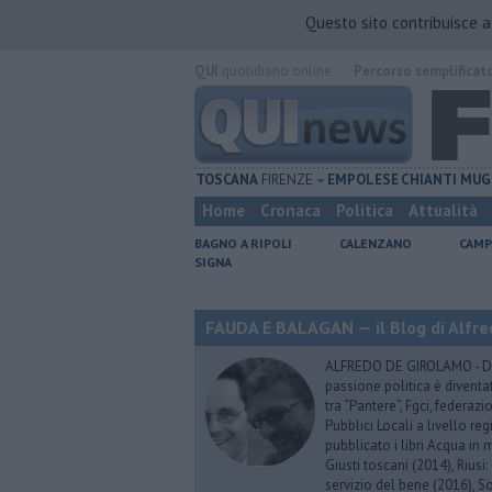
Questo sito contribuisce 
QUI
quotidiano online.
Percorso semplificat
TOSCANA
FIRENZE
EMPOLESE
CHIANTI
MUG
Home
Cronaca
Politica
Attualità
BAGNO A RIPOLI
CALENZANO
CAMP
SIGNA
FAUDA E BALAGAN — il Blog di Alfre
ALFREDO DE GIROLAMO - Dopo
passione politica è diventa
tra “Pantere”, Fgci, federazi
Pubblici Locali a livello re
pubblicato i libri Acqua in m
Giusti toscani (2014), Riusi:
servizio del bene (2016), S