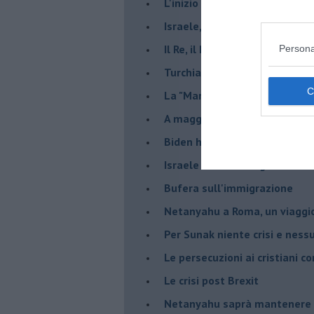
L'inizio del “secolo della Turc
Israele, deciderà il borsone d
Il Re, il Primo Ministro, il Sin
Persona
Turchia al voto, Erdogan in bil
La "Marcia dei vivi" per non d
A maggio le urne decideranno 
Biden ha fatto infuriare la de
Israele rischia una guerra civi
Bufera sull'immigrazione
Netanyahu a Roma, un viaggi
Per Sunak niente crisi e nes
Le persecuzioni ai cristiani c
Le crisi post Brexit
Netanyahu saprà mantenere 