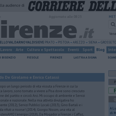
alla audience di
o
Aggiornato alle 08:25
MET
Vene
ELLO
VALDARNO
VALDISIEVE
PRATO
PISTOIA
AREZZO
SIENA
GROSSET
Lavoro
Arte
Cultura e Spettacolo
Eventi
Sport
Blog
Inte
I BISENZIO
FIESOLE
FIRENZE
LASTRA A SIGNA
SCAN
do De Girolamo e Enrico Catassi
 un lungo periodo di vita vissuta a Firenze in cui la
ta lavoro, sono tornato a vivere a Pisa dove sono cresciuto
one del partito e circoli Arci. Mi occupo di ambiente e Servizi
Q
gionale e nazionale. Nella mia attività divulgativa ho
ente (2012), Servizi Pubblici Locali (2013), Gino Bartali e i
A L
 da rifiuti a risorse! (2014), Giorgio Nissim, una vita al
di 
osteniAMO l'energia (2018), Da Mogador a Firenze: i Caffaz,