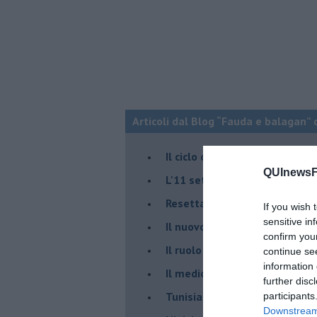
Articoli dal Blog “Fauda e balagan” 
Il ciclo della violenza in Medi
QUInewsFi
L'11 settembre di Israele è in
Resettare l’era di Netanyahu
If you wish 
sensitive in
​Il nuovo corso dell’era di Erd
confirm you
Il ruolo delle diplomazie nei c
continue se
information 
Il medioriente di Silvio
further disc
Tunisia rischiosa e strategica 
participants
Downstream 