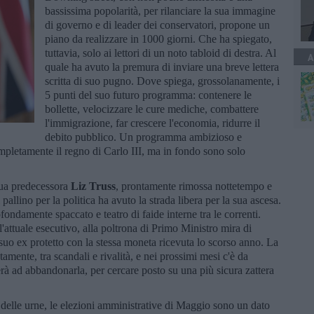
bassissima popolarità, per rilanciare la sua immagine
di governo e di leader dei conservatori, propone un
piano da realizzare in 1000 giorni. Che ha spiegato,
tuttavia, solo ai lettori di un noto tabloid di destra. Al
A
quale ha avuto la premura di inviare una breve lettera
scritta di suo pugno. Dove spiega, grossolanamente, i
5 punti del suo futuro programma: contenere le
bollette, velocizzare le cure mediche, combattere
l'immigrazione, far crescere l'economia, ridurre il
debito pubblico. Un programma ambizioso e
pletamente il regno di Carlo III, ma in fondo sono solo
 sua predecessora
Liz Truss
, prontamente rimossa nottetempo e
pallino per la politica ha avuto la strada libera per la sua ascesa.
fondamente spaccato e teatro di faide interne tra le correnti.
'attuale esecutivo, alla poltrona di Primo Ministro mira di
 suo ex protetto con la stessa moneta ricevuta lo scorso anno. La
amente, tra scandali e rivalità, e nei prossimi mesi c'è da
terà ad abbandonarla, per cercare posto su una più sicura zattera
 delle urne, le elezioni amministrative di Maggio sono un dato