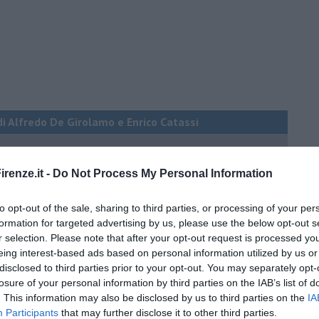
di Alfredo De Girolamo e Enrico Catassi
oriente
renze.it -
Do Not Process My Personal Information
iziato il 7 ottobre 2023
to opt-out of the sale, sharing to third parties, or processing of your per
formation for targeted advertising by us, please use the below opt-out s
ogan
r selection. Please note that after your opt-out request is processed y
onflitti
eing interest-based ads based on personal information utilized by us or
disclosed to third parties prior to your opt-out. You may separately opt-
losure of your personal information by third parties on the IAB’s list of
per l'Italia
. This information may also be disclosed by us to third parties on the
IA
Participants
that may further disclose it to other third parties.