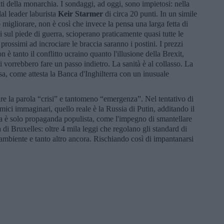
iti della monarchia. I sondaggi, ad oggi, sono impietosi: nella
al leader laburista
Keir Starmer
di circa 20 punti. In un simile
migliorare, non è così che invece la pensa una larga fetta di
i sul piede di guerra, scioperano praticamente quasi tutte le
I prossimi ad incrociare le braccia saranno i postini. I prezzi
n è tanto il conflitto ucraino quanto l'illusione della Brexit,
i vorrebbero fare un passo indietro. La sanità è al collasso. La
sa, come attesta la Banca d'Inghilterra con un inusuale
are la parola “crisi” e tantomeno “emergenza”. Nel tentativo di
ici immaginari, quello reale è la Russia di Putin, additando il
Ma è solo propaganda populista, come l'impegno di smantellare
a di Bruxelles: oltre 4 mila leggi che regolano gli standard di
 ambiente e tanto altro ancora. Rischiando così di impantanarsi