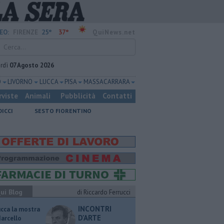
25°
37°
EO:
FIRENZE
QuiNews.net
rdì
07 Agosto 2026
O
LIVORNO
LUCCA
PISA
MASSA CARRARA
rviste
Animali
Pubblicità
Contatti
DICCI
SESTO FIORENTINO
ui Blog
di Riccardo Ferrucci
INCONTRI
ucca la mostra
D'ARTE
Marcello