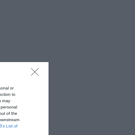
sonal or
ection to
ou may
 personal
out of the
 downstream
B’s List of