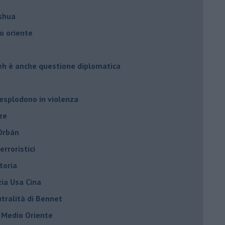
oshua
o oriente
leh è anche questione diplomatica
 esplodono in violenza
ze
 Orbán
rroristici
toria
zia Usa Cina
tralità di Bennet
l Medio Oriente