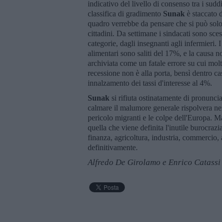
indicativo del livello di consenso tra i sudd
classifica di gradimento
Sunak
è staccato d
quadro verrebbe da pensare che si può solo 
cittadini. Da settimane i sindacati sono sces
categorie, dagli insegnanti agli infermieri. 
alimentari sono saliti del 17%, e la causa no
archiviata come un fatale errore su cui molt
recessione non è alla porta, bensì dentro ca
innalzamento dei tassi d'interesse al 4%.
Sunak
si rifiuta ostinatamente di pronunci
calmare il malumore generale rispolvera nem
pericolo migranti e le colpe dell'Europa. 
quella che viene definita l'inutile burocrazi
finanza, agricoltura, industria, commercio,
definitivamente.
Alfredo De Girolamo e Enrico Catassi