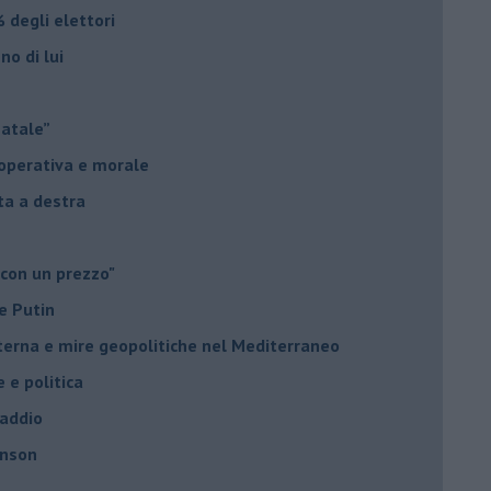
 degli elettori
no di lui
Natale”
à operativa e morale
sta a destra
 con un prezzo"
e Putin
nterna e mire geopolitiche nel Mediterraneo
e e politica
 addio
hnson