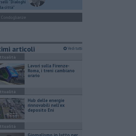
selli “Dialoghi
la città"
Condoglianze
imi articoli
Vedi tutti
ttualità
Lavori sulla Firenze-
Roma, i treni cambiano
orario
ttualità
Hub delle energie
rinnovabili nell'ex
deposito Eni
ttualità
Giornalismo in lutto per