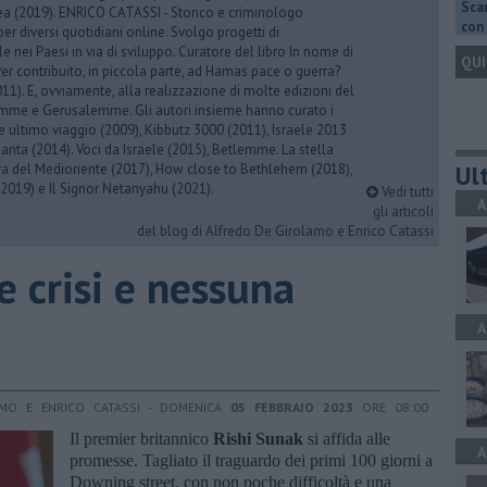
Scar
rea (2019). ENRICO CATASSI - Storico e criminologo
con 
er diversi quotidiani online. Svolgo progetti di
 nei Paesi in via di sviluppo. Curatore del libro In nome di
QUI
er contribuito, in piccola parte, ad Hamas pace o guerra?
1). E, ovviamente, alla realizzazione di molte edizioni del
emme e Gerusalemme. Gli autori insieme hanno curato i
 ultimo viaggio (2009), Kibbutz 3000 (2011), Israele 2013
Santa (2014). Voci da Israele (2015), Betlemme. La stella
Ult
ra del Medioriente (2017), How close to Bethlehem (2018),
2019) e Il Signor Netanyahu (2021).
Vedi tutti
A
gli articoli
del blog di Alfredo De Girolamo e Enrico Catassi
 crisi e nessuna
A
AMO E ENRICO CATASSI - DOMENICA
05 FEBBRAIO 2023
ORE 08:00
Il premier britannico
Rishi Sunak
si affida alle
A
promesse. Tagliato il traguardo dei primi 100 giorni a
Downing street, con non poche difficoltà e una