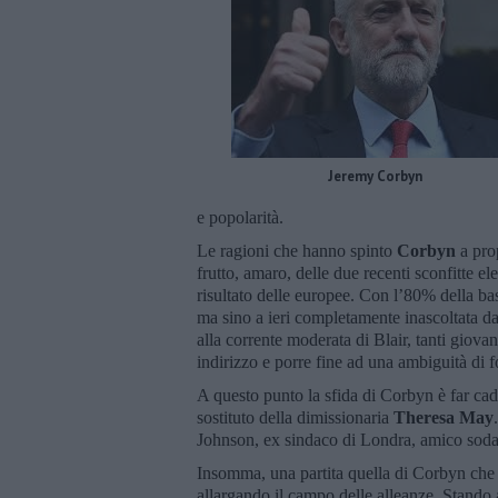
Jeremy Corbyn
e popolarità.
Le ragioni che hanno spinto
Corbyn
a prop
frutto, amaro, delle due recenti sconfitte el
risultato delle europee. Con l’80% della ba
ma sino a ieri completamente inascoltata da 
alla corrente moderata di Blair, tanti giova
indirizzo e porre fine ad una ambiguità di 
A questo punto la sfida di Corbyn è far cade
sostituto della dimissionaria
Theresa May
Johnson, ex sindaco di Londra, amico sodal
Insomma, una partita quella di Corbyn che i
allargando il campo delle alleanze. Stando