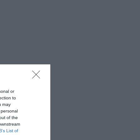
sonal or
ection to
ou may
 personal
out of the
 downstream
B’s List of