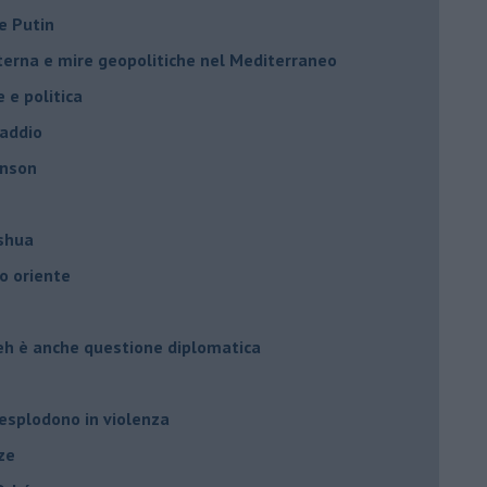
e Putin
nterna e mire geopolitiche nel Mediterraneo
e e politica
 addio
hnson
oshua
o oriente
leh è anche questione diplomatica
 esplodono in violenza
ze