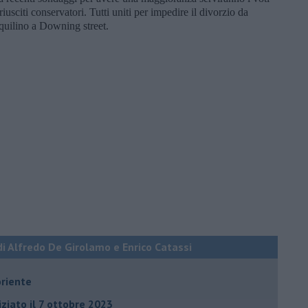
oriusciti conservatori. Tutti uniti per impedire il divorzio da
nquilino a Downing street.
di Alfredo De Girolamo e Enrico Catassi
oriente
iziato il 7 ottobre 2023