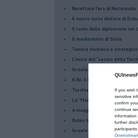
Resettare l’era di Netanyahu
​Il nuovo corso dell’era di Erd
Il ruolo delle diplomazie nei c
Il medioriente di Silvio
Tunisia rischiosa e strategica 
L'inizio del “secolo della Turc
Israele, deciderà il borsone d
QUInewsFi
Il Re, il Primo Ministro, il Sin
Turchia al voto, Erdogan in bil
If you wish 
sensitive in
La "Marcia dei vivi" per non d
confirm you
A maggio le urne decideranno 
continue se
information 
Biden ha fatto infuriare la de
further disc
participants
Israele rischia una guerra civi
Downstream 