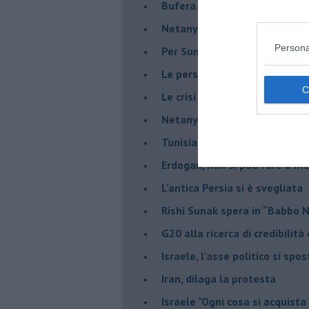
Bufera sull'immigrazione
Netanyahu a Roma, un viaggi
Persona
Per Sunak niente crisi e nes
Le persecuzioni ai cristiani c
Le crisi post Brexit
Netanyahu saprà mantenere 
Tunisia, a votare meno del 9%
Erdogan, non si può fare a me
L'antica Persia si è svegliata
Rishi Sunak spera in “Babbo 
G20 alla ricerca di credibilit
Israele, l'asse politico si spo
Iran, dilaga la protesta
Israele "Ogni cosa si acquista