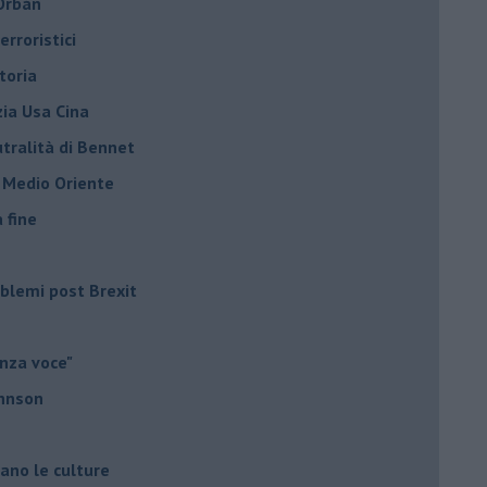
 Orbán
rroristici
toria
zia Usa Cina
tralità di Bennet
l Medio Oriente
a fine
roblemi post Brexit
nza voce"
ohnson
iano le culture