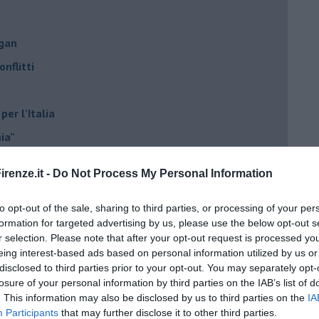
ogan
onflitti
per l'Italia
hia”
ella spesa
renze.it -
Do Not Process My Personal Information
daco e la Brexit
ico
to opt-out of the sale, sharing to third parties, or processing of your per
formation for targeted advertising by us, please use the below opt-out s
imenticare
r selection. Please note that after your opt-out request is processed y
il futuro di Erdoğan
eing interest-based ads based on personal information utilized by us or
disclosed to third parties prior to your opt-out. You may separately opt-
stra israeliana
losure of your personal information by third parties on the IAB’s list of
. This information may also be disclosed by us to third parties on the
IA
le
Participants
that may further disclose it to other third parties.