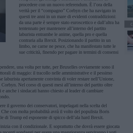
procedere con un nuovo referendum. È l’ora della
verità per il “compagno” Corbyn che ha navigato in
questi tre anni in un mare di evidenti contraddizioni:
da una parte è sempre stato euroscettico e dall’altra ha
C
tentennato per mantenere all’interno del partito
laburista entrambe le anime, quella pro e quella
contraria alla Brexit. Posizionando il partito in un
limbo, ne carne ne pesce, che ha manifestato tutte le
sue criticità, finendo per pagare in termini di consensi
endere, una volta per tutte, per Bruxelles ovviamente sono il
ettorali di maggio: il tracollo nelle amministrative e il pessimo
se laburista apertamente convinta di voler restare nell’Unione,
Corbyn. Nel corso di questi mesi all’interno del partito oltre
ni e anche i sindacati hanno chiesto al leader di cambiare
fondo.
re il governo dei conservatori, impelagati nella scelta del
. Che con molta probabilità avrà il volto del populista Boris
e di Trump ed esponente di spicco dell’ala hard Brexit.
nizia con il condizionale. E soprattutto che dovrà essere giocata
 a recenti sondaggi per avere una maggioranza serviranno i voti