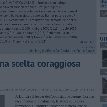
Scar
rea (2019). ENRICO CATASSI - Storico e criminologo
con 
er diversi quotidiani online. Svolgo progetti di
 nei Paesi in via di sviluppo. Curatore del libro In nome di
QUI
er contribuito, in piccola parte, ad Hamas pace o guerra?
1). E, ovviamente, alla realizzazione di molte edizioni del
emme e Gerusalemme. Gli autori insieme hanno curato i
 ultimo viaggio (2009), Kibbutz 3000 (2011), Israele 2013
Santa (2014). Voci da Israele (2015), Betlemme. La stella
Ult
ra del Medioriente (2017), How close to Bethlehem (2018),
2019) e Il Signor Netanyahu (2021).
Vedi tutti
S
gli articoli
del blog di Alfredo De Girolamo e Enrico Catassi
na scelta coraggiosa
A
ROLAMO E ENRICO CATASSI - VENERDÌ
12 LUGLIO 2019
ORE 15:53
A
Londra
il leader dell’opposizione Jeremy Corbyn
C
ha annunciato, finalmente, la svolta sulla Brexit,
rompendo gli indugi e indicando l’intenzione di