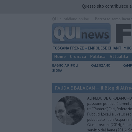
Questo sito contribuisce 
QUI
quotidiano online.
Percorso semplificat
TOSCANA
FIRENZE
EMPOLESE
CHIANTI
MUG
Home
Cronaca
Politica
Attualità
BAGNO A RIPOLI
CALENZANO
CAMP
SIGNA
FAUDA E BALAGAN — il Blog di Alfre
ALFREDO DE GIROLAMO - Dopo
passione politica è diventa
tra “Pantere”, Fgci, federazi
Pubblici Locali a livello re
pubblicato i libri Acqua in m
Giusti toscani (2014), Riusi:
servizio del bene (2016), S