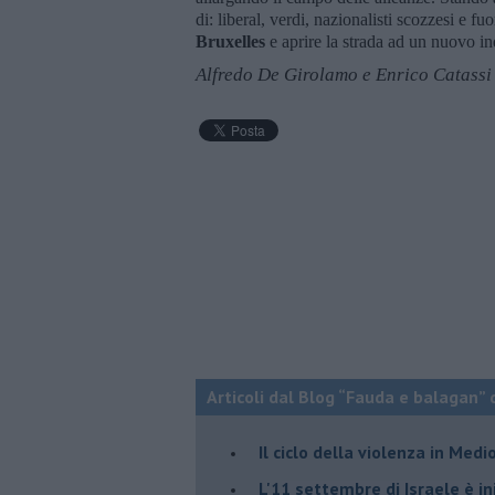
di: liberal, verdi, nazionalisti scozzesi e fu
Bruxelles
e aprire la strada ad un nuovo i
Alfredo De Girolamo e Enrico Catassi
Articoli dal Blog “Fauda e balagan” 
Il ciclo della violenza in Medi
L'11 settembre di Israele è in