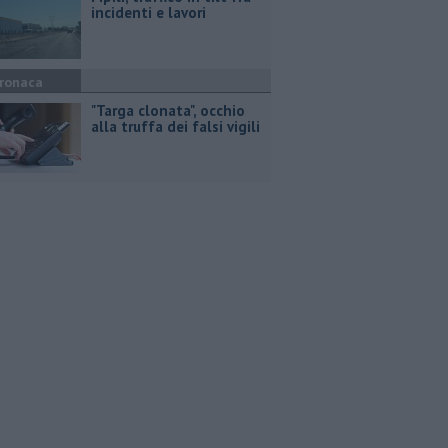
incidenti e lavori
ronaca
"Targa clonata", occhio
alla truffa dei falsi vigili