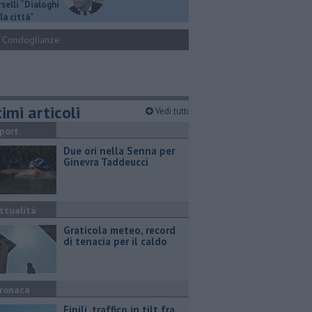
selli “Dialoghi
la città"
Condoglianze
imi articoli
Vedi tutti
port
Due ori nella Senna per
Ginevra Taddeucci
ttualità
Graticola meteo, record
di tenacia per il caldo
ronaca
Fipili, traffico in tilt fra