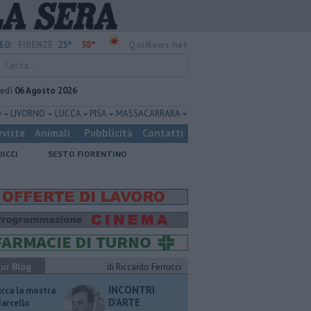
25°
38°
EO:
FIRENZE
QuiNews.net
vedì
06 Agosto 2026
O
LIVORNO
LUCCA
PISA
MASSA CARRARA
rviste
Animali
Pubblicità
Contatti
DICCI
SESTO FIORENTINO
ui Blog
di Riccardo Ferrucci
INCONTRI
ucca la mostra
D'ARTE
Marcello