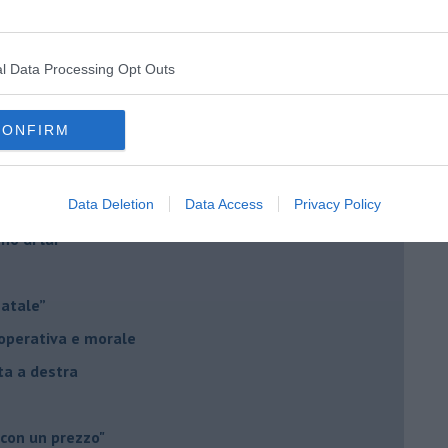
o complicato
l Data Processing Opt Outs
suna emergenza
ontinuano da secoli
CONFIRM
le promesse?
 degli elettori
Data Deletion
Data Access
Privacy Policy
no di lui
Natale”
à operativa e morale
sta a destra
 con un prezzo"