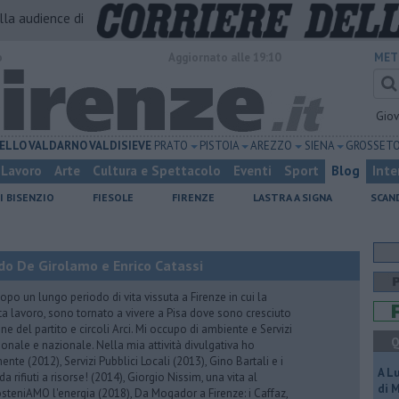
alla audience di
o
Aggiornato alle 19:10
MET
Gio
ELLO
VALDARNO
VALDISIEVE
PRATO
PISTOIA
AREZZO
SIENA
GROSSET
Lavoro
Arte
Cultura e Spettacolo
Eventi
Sport
Blog
Inte
I BISENZIO
FIESOLE
FIRENZE
LASTRA A SIGNA
SCAN
do De Girolamo e Enrico Catassi
 un lungo periodo di vita vissuta a Firenze in cui la
ta lavoro, sono tornato a vivere a Pisa dove sono cresciuto
one del partito e circoli Arci. Mi occupo di ambiente e Servizi
Q
gionale e nazionale. Nella mia attività divulgativa ho
ente (2012), Servizi Pubblici Locali (2013), Gino Bartali e i
A L
 da rifiuti a risorse! (2014), Giorgio Nissim, una vita al
di 
osteniAMO l'energia (2018), Da Mogador a Firenze: i Caffaz,