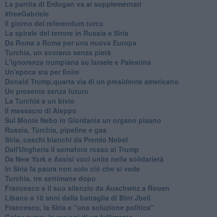
La partita di Erdogan va ai supplementari
#freeGabriele
Il giorno del referendum turco
La spirale del terrore in Russia e Siria
Da Roma a Roma per una nuova Europa
Turchia, un sovrano senza pietà
L'ignoranza trumpiana su Israele e Palestina
Un'epoca sta per finire
Donald Trump,quarta via di un presidente americano
Un presente senza futuro
La Turchia a un bivio
Il massacro di Aleppo
Sul Monte Nebo in Giordania un organo pisano
Russia, Turchia, pipeline e gas
Siria, caschi bianchi da Premio Nobel
Dall'Ungheria il semaforo rosso ai Trump
Da New York e Assisi voci unite nella solidarietà
In Siria fa paura non solo ciò che si vede
Turchia, tre settimane dopo
Francesco e il suo silenzio da Auschwitz a Rouen
Libano a 10 anni dalla battaglia di Bint Jbeil
Francesco, la Siria e "una soluzione politica"
Golpe turco: le ragioni di un fallimento