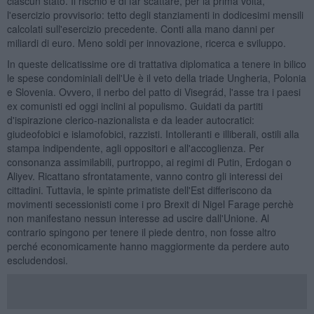
ciascun stato. Il rischio è di far scattare, per la prima volta,
l'esercizio provvisorio: tetto degli stanziamenti in dodicesimi mensili
calcolati sull'esercizio precedente. Conti alla mano danni per
miliardi di euro. Meno soldi per innovazione, ricerca e sviluppo.
In queste delicatissime ore di trattativa diplomatica a tenere in bilico
le spese condominiali dell'Ue è il veto della triade Ungheria, Polonia
e Slovenia. Ovvero, il nerbo del patto di Visegrád, l'asse tra i paesi
ex comunisti ed oggi inclini al populismo. Guidati da partiti
d'ispirazione clerico-nazionalista e da leader autocratici:
giudeofobici e islamofobici, razzisti. Intolleranti e illiberali, ostili alla
stampa indipendente, agli oppositori e all'accoglienza. Per
consonanza assimilabili, purtroppo, ai regimi di Putin, Erdogan o
Aliyev. Ricattano sfrontatamente, vanno contro gli interessi dei
cittadini. Tuttavia, le spinte primatiste dell'Est differiscono da
movimenti secessionisti come i pro Brexit di Nigel Farage perchè
non manifestano nessun interesse ad uscire dall'Unione. Al
contrario spingono per tenere il piede dentro, non fosse altro
perché economicamente hanno maggiormente da perdere auto
escludendosi.