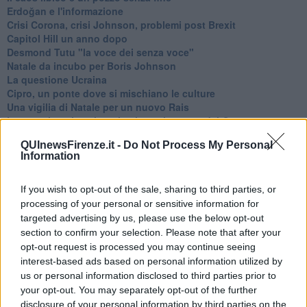
Erdoğan e l'informazione
Crisi Corona, crisi Johnson, problemi post Brexit
Capitol Hill un anno dopo
Desmond Tutu "la voce dei senza voce"
Natale da incubo per Boris Johnson
La questione Ucraina
Cipro, un ponte dove si mischiano le culture
Una vigilia di Natale per un nuovo Rais
La questione israelo-palestinese ignorata dal G20
Erdogan continua a sfidare l'Occidente
QUInewsFirenze.it -
Do Not Process My Personal
Libano, collasso economico e guerra civile
Information
Johnson, da Trump a Biden alla Brexit
L'AUKUS e il Quad
Biden, primo presidente USA non in guerra
If you wish to opt-out of the sale, sharing to third parties, or
Papa Bergoglio vedrà Viktor Orbán
processing of your personal or sensitive information for
Bennet, un giorno in attesa di Biden
targeted advertising by us, please use the below opt-out
Il ritorno dei talebani
section to confirm your selection. Please note that after your
​La lenta agonia del Libano
opt-out request is processed you may continue seeing
Sudafrica, è allarme alimentare
interest-based ads based on personal information utilized by
Usa di nuovo al centro della geopolitica internazionale
us or personal information disclosed to third parties prior to
L’appuntamento di Israele con il cambiamento
your opt-out. You may separately opt-out of the further
La farsa delle elezioni in Siria
disclosure of your personal information by third parties on the