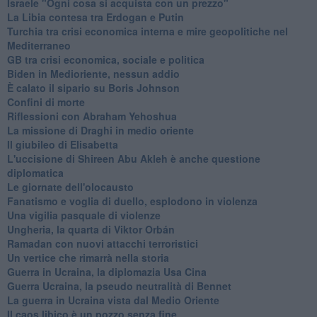
Israele "Ogni cosa si acquista con un prezzo"
La Libia contesa tra Erdogan e Putin
Turchia tra crisi economica interna e mire geopolitiche nel
Mediterraneo
GB tra crisi economica, sociale e politica
Biden in Medioriente, nessun addio
È calato il sipario su Boris Johnson
Confini di morte
Riflessioni con Abraham Yehoshua
La missione di Draghi in medio oriente
Il giubileo di Elisabetta
L'uccisione di Shireen Abu Akleh è anche questione
diplomatica
Le giornate dell'olocausto
Fanatismo e voglia di duello, esplodono in violenza
Una vigilia pasquale di violenze
Ungheria, la quarta di Viktor Orbán
Ramadan con nuovi attacchi terroristici
Un vertice che rimarrà nella storia
Guerra in Ucraina, la diplomazia Usa Cina
Guerra Ucraina, la pseudo neutralità di Bennet
La guerra in Ucraina vista dal Medio Oriente
​Il caos libico è un pozzo senza fine