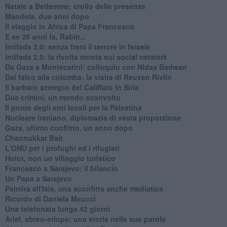
Natale a Betlemme: crollo delle presenze
Mandela, due anni dopo
Il viaggio in Africa di Papa Francesco
E se 20 anni fa, Rabin...
Intifada 2.0: senza freni il terrore in Israele
Intifada 2.0: la rivolta monta sui social network
Da Gaza a Montecatini: colloquio con Nidaa Badwan
Dal falco alla colomba: la visita di Reuven Rivlin
Il barbaro scempio del Califfato in Siria
Due crimini, un mondo sconvolto
Il ponte degli enti locali per la Palestina
Nucleare iraniano, diplomazia di vasta proporzione
Gaza, ultimo conflitto, un anno dopo
Channukkat Bait
L'ONU per i profughi ed i rifugiati
Holot, non un villaggio turistico
Francesco a Sarajevo: il bilancio
Un Papa a Sarajevo
Palmira all'Isis, una sconfitta anche mediatica
Ricordo di Daniela Meucci
​Una telefonata lunga 42 giorni
​Ariel, ebreo-etiope: una storia nelle sue parole