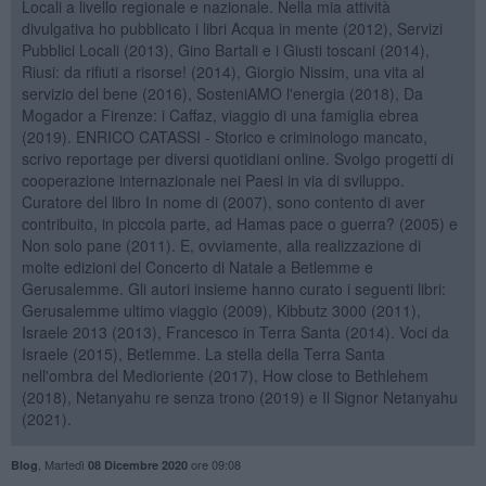
Locali a livello regionale e nazionale. Nella mia attività
divulgativa ho pubblicato i libri Acqua in mente (2012), Servizi
Pubblici Locali (2013), Gino Bartali e i Giusti toscani (2014),
Riusi: da rifiuti a risorse! (2014), Giorgio Nissim, una vita al
servizio del bene (2016), SosteniAMO l'energia (2018), Da
Mogador a Firenze: i Caffaz, viaggio di una famiglia ebrea
(2019). ENRICO CATASSI - Storico e criminologo mancato,
scrivo reportage per diversi quotidiani online. Svolgo progetti di
cooperazione internazionale nei Paesi in via di sviluppo.
Curatore del libro In nome di (2007), sono contento di aver
contribuito, in piccola parte, ad Hamas pace o guerra? (2005) e
Non solo pane (2011). E, ovviamente, alla realizzazione di
molte edizioni del Concerto di Natale a Betlemme e
Gerusalemme. Gli autori insieme hanno curato i seguenti libri:
Gerusalemme ultimo viaggio (2009), Kibbutz 3000 (2011),
Israele 2013 (2013), Francesco in Terra Santa (2014). Voci da
Israele (2015), Betlemme. La stella della Terra Santa
nell'ombra del Medioriente (2017), How close to Bethlehem
(2018), Netanyahu re senza trono (2019) e Il Signor Netanyahu
(2021).
,
Martedì
ore 09:08
Blog
08 Dicembre 2020