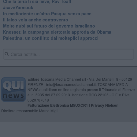
Che la terra ti sia lieve, Rav Toaff
​#saveYarmouk
​In medioriente un'altra Pasqua senza pace
​Il falco vola anche controvento
Molte nubi sul futuro del governo israeliano
Knesset: la campagna elettorale approda da Obama
Palestina: un conflitto dai molteplici approcci
Editore Toscana Media Channel srl - Via Dei Martelli, 8 - 50129
FIRENZE - info@toscanamediachannel.it. TOSCANA MEDIA
NEWS quotidiano on line registrato presso il Tribunale di Firenze
al n. 5935 del 27.09.2013. Iscrizione ROC 22105 - C.F. e P.Iva
0620787048
Fatturazione Elettronica M5UXCR1 |
Privacy Nielsen
Direttore responsabile Marco Migli
Powered by
Aperion.it