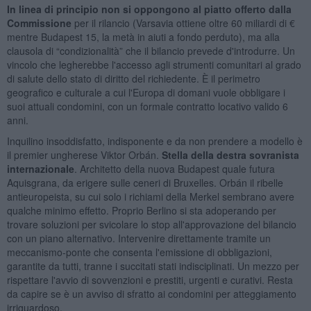
In linea di principio non si oppongono al piatto offerto dalla
Commissione
per il rilancio (Varsavia ottiene oltre 60 miliardi di €
mentre Budapest 15, la metà in aiuti a fondo perduto), ma alla
clausola di “condizionalità” che il bilancio prevede d'introdurre. Un
vincolo che legherebbe l'accesso agli strumenti comunitari al grado
di salute dello stato di diritto del richiedente. È il perimetro
geografico e culturale a cui l'Europa di domani vuole obbligare i
suoi attuali condomini, con un formale contratto locativo valido 6
anni.
Inquilino insoddisfatto, indisponente e da non prendere a modello è
il premier ungherese Viktor Orbán.
Stella della destra sovranista
internazionale
. Architetto della nuova Budapest quale futura
Aquisgrana, da erigere sulle ceneri di Bruxelles. Orbán il ribelle
antieuropeista, su cui solo i richiami della Merkel sembrano avere
qualche minimo effetto. Proprio Berlino si sta adoperando per
trovare soluzioni per svicolare lo stop all'approvazione del bilancio
con un piano alternativo. Intervenire direttamente tramite un
meccanismo-ponte che consenta l'emissione di obbligazioni,
garantite da tutti, tranne i succitati stati indisciplinati. Un mezzo per
rispettare l'avvio di sovvenzioni e prestiti, urgenti e curativi. Resta
da capire se è un avviso di sfratto ai condomini per atteggiamento
irriguardoso.