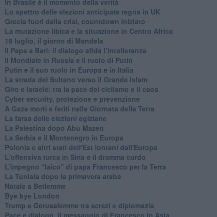
In Brasile è il momento della verità
Lo spettro delle elezioni anticipate regna in UK
Grecia fuori dalla crisi, countdown iniziato
La mutazione libica e la situazione in Centro Africa
18 luglio, il giorno di Mandela
Il Papa a Bari: il dialogo sfida l’intolleranza
Il Mondiale in Russia e il ruolo di Putin
Putin e il suo ruolo in Europa e in Italia
La strada del Sultano verso il Grande Islam
Giro e Israele: tra la pace del ciclismo e il caos
Cyber security, protezione e prevenzione
A Gaza morti e feriti nella Giornata della Terra
La farsa delle elezioni egiziane
La Palestina dopo Abu Mazen
La Serbia e il Montenegro in Europa
Polonia e altri stati dell'Est lontani dall'Europa
L'offensiva turca in Siria e il dramma curdo
L’impegno “laico” di papa Francesco per la Terra
La Tunisia dopo la primavera araba
Natale a Betlemme
Bye bye London
Trump e Gerusalemme tra screzi e diplomazia
Pace e dialogo, il messaggio di Francesco in Asia