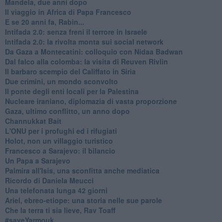
Mandela, due anni dopo
Il viaggio in Africa di Papa Francesco
E se 20 anni fa, Rabin...
Intifada 2.0: senza freni il terrore in Israele
Intifada 2.0: la rivolta monta sui social network
Da Gaza a Montecatini: colloquio con Nidaa Badwan
Dal falco alla colomba: la visita di Reuven Rivlin
Il barbaro scempio del Califfato in Siria
Due crimini, un mondo sconvolto
Il ponte degli enti locali per la Palestina
Nucleare iraniano, diplomazia di vasta proporzione
Gaza, ultimo conflitto, un anno dopo
Channukkat Bait
L'ONU per i profughi ed i rifugiati
Holot, non un villaggio turistico
Francesco a Sarajevo: il bilancio
Un Papa a Sarajevo
Palmira all'Isis, una sconfitta anche mediatica
Ricordo di Daniela Meucci
​Una telefonata lunga 42 giorni
​Ariel, ebreo-etiope: una storia nelle sue parole
Che la terra ti sia lieve, Rav Toaff
​#saveYarmouk