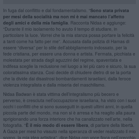
In fuga dal conflitto e dal fondamentalismo. “
Sono stata privata
per mesi della socialità ma non mi è mai mancato l’affetto
degli amici e della mia famiglia
. Racconta Nidaa e aggiunge:
“Durante il mio isolamento ho avuto il tempo di studiare, in
particolare la luce. Vorrei che la mia stanza possa portare la felicità
a tanti come ha fatto per me”. Accusata dalla polizia di Hamas di
essere “diversa” per lo stile dell’abbigliamento indossato, per la
fede cristiana, per essere una donna e artista. Fermata, picchiata e
molestata per strada dagli aguzzini del regime, spaventata e
indifesa sceglie la reclusione nel luogo a lei più caro e sicuro, la sua
coloratissima stanza. Così decide di chiudere dietro di se la porta
che la divide dai disastrosi bombardamenti israeliani, dalla feroce
violenza integralista e dalla miseria del maschilismo.
Nidaa Badwan è stata vittima dell’integralismo più becero e
perverso, è cresciuta nell’occupazione israeliana, ha visto con i suoi
occhi i conflitti che si sono susseguiti in questi ultimi anni, in quella
piccola parte del mondo, ma non si è arresa e ha reagito alla paura
sprigionando una forza interiore che ha canalizzato nell’arte, nella
fotografia. “
È il mio modo di essere libera
, di parlare della libertà.
A Gaza per mesi ho vissuto nella speranza di veder realizzato il mio
sogno, la mia idea artistica”, dice Nidaa con voce fioca nell’orecchio