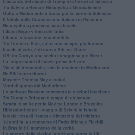
L'accordo del secolo di Trump e la fine di un'amicizia
Tra Salvini a Roma e Netanyahu a Gerusalemme
Golfo e Medioriente a fuoco per la morte di Soleimani
Il Natale della Cooperazione italiana in Palestina
Netanyahu a processo, caos Israele
Liliana Segre vittima dell'odio
Libano, situazione insostenibile
Tra Turchia e Siria, soluzione sempre più lontana
Israele al voto, è di nuovo Bibi vs. Gantz
GB: da Corbyn una scelta coraggiosa pro-Brexit
La lunga estate di Israele prima del voto
Vicini all’irreparabile, sale la tensione in Medioriente
Re Bibi senza ritorno
Mayexit: Theresa May ai saluti
Venti di guerra dal Medioriente
Lo scrittore Bassem commenta le elezioni israeliane
Tra Trump e Erdogan è tempo di ultimatum
Strada in salita per la May tra Londra e Bruxelles
Riflessioni dopo il viaggio di Salvini in Israele
Israele: resa di Hamas e dimissioni del ministro
10 anni fa la scomparsa di Padre Michele Piccirilli
In Brasile è il momento della verità
Lo spettro delle elezioni anticipate regna in UK