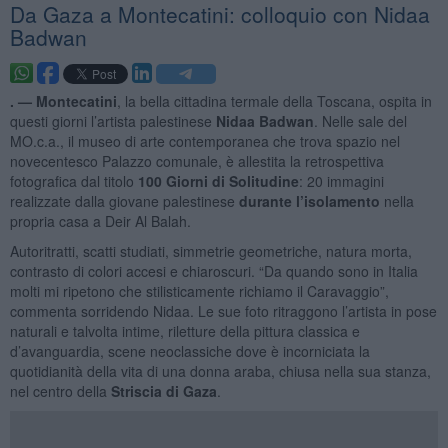
Da Gaza a Montecatini: colloquio con Nidaa
Badwan
. —
Montecatini
, la bella cittadina termale della Toscana, ospita in
questi giorni l’artista palestinese
Nidaa Badwan
. Nelle sale del
MO.c.a., il museo di arte contemporanea che trova spazio nel
novecentesco Palazzo comunale, è allestita la retrospettiva
fotografica dal titolo
100 Giorni di Solitudine
: 20 immagini
realizzate dalla giovane palestinese
durante l’isolamento
nella
propria casa a Deir Al Balah.
Autoritratti, scatti studiati, simmetrie geometriche, natura morta,
contrasto di colori accesi e chiaroscuri. “Da quando sono in Italia
molti mi ripetono che stilisticamente richiamo il Caravaggio”,
commenta sorridendo Nidaa. Le sue foto ritraggono l’artista in pose
naturali e talvolta intime, riletture della pittura classica e
d’avanguardia, scene neoclassiche dove è incorniciata la
quotidianità della vita di una donna araba, chiusa nella sua stanza,
nel centro della
Striscia di Gaza
.