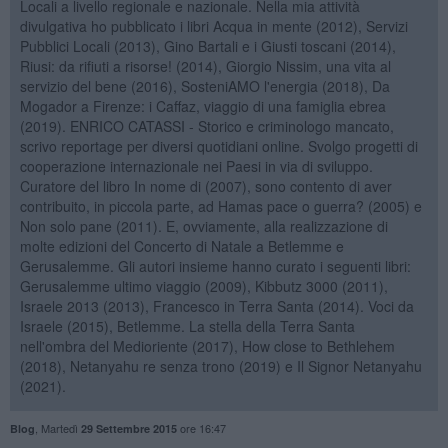
Locali a livello regionale e nazionale. Nella mia attività
divulgativa ho pubblicato i libri Acqua in mente (2012), Servizi
Pubblici Locali (2013), Gino Bartali e i Giusti toscani (2014),
Riusi: da rifiuti a risorse! (2014), Giorgio Nissim, una vita al
servizio del bene (2016), SosteniAMO l'energia (2018), Da
Mogador a Firenze: i Caffaz, viaggio di una famiglia ebrea
(2019). ENRICO CATASSI - Storico e criminologo mancato,
scrivo reportage per diversi quotidiani online. Svolgo progetti di
cooperazione internazionale nei Paesi in via di sviluppo.
Curatore del libro In nome di (2007), sono contento di aver
contribuito, in piccola parte, ad Hamas pace o guerra? (2005) e
Non solo pane (2011). E, ovviamente, alla realizzazione di
molte edizioni del Concerto di Natale a Betlemme e
Gerusalemme. Gli autori insieme hanno curato i seguenti libri:
Gerusalemme ultimo viaggio (2009), Kibbutz 3000 (2011),
Israele 2013 (2013), Francesco in Terra Santa (2014). Voci da
Israele (2015), Betlemme. La stella della Terra Santa
nell'ombra del Medioriente (2017), How close to Bethlehem
(2018), Netanyahu re senza trono (2019) e Il Signor Netanyahu
(2021).
,
Martedì
ore 16:47
Blog
29 Settembre 2015