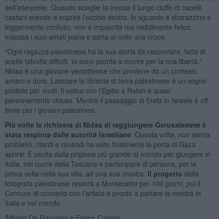
dell’interprete. Quando scioglie la treccia il lungo ciuffo di capelli
castani scende a coprire l’occhio destro, lo sguardo è sbarazzino e
leggermente confuso, non è impaurita ma visibilmente felice,
indossa i suoi amati jeans e porta al collo una croce.
“Ogni ragazza palestinese ha la sua storia da raccontare, fatta di
scelte talvolta difficili. Io sono pronta a morire per la mia libertà.”
Nidaa è una giovane ventottenne che proviene da un contesto
amaro e duro. Lasciare la Striscia di terra palestinese è un sogno
proibito per molti. Il valico con l’Egitto a Rafah è quasi
perennemente chiuso. Mentre il passaggio di Eretz in Israele è off
limits per i giovani palestinesi.
Più volte la richiesta di Nidaa di raggiungere Gerusalemme è
stata respinta dalle autorità israeliane
. Questa volta, non senza
problemi, ritardi e rimandi ha visto finalmente la porta di Gaza
aprirsi. È uscita dalla prigione più grande al mondo per giungere in
Italia, nel cuore della Toscana e partecipare di persona, per la
prima volta nella sua vita, ad una sua mostra.
Il progetto
della
fotografa palestinese resterà a Montecatini per 100 giorni, poi il
Comune di concerto con l’artista è pronto a portare la mostra in
Italia e nel mondo.
Alfredo De Girolamo e Enrico Catassi