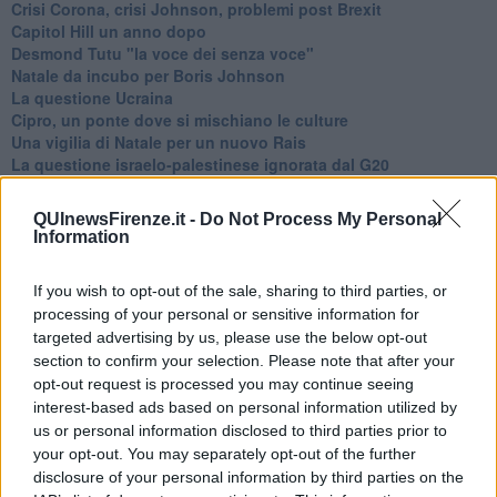
Crisi Corona, crisi Johnson, problemi post Brexit
Capitol Hill un anno dopo
Desmond Tutu "la voce dei senza voce"
Natale da incubo per Boris Johnson
La questione Ucraina
Cipro, un ponte dove si mischiano le culture
Una vigilia di Natale per un nuovo Rais
La questione israelo-palestinese ignorata dal G20
Erdogan continua a sfidare l'Occidente
Libano, collasso economico e guerra civile
QUInewsFirenze.it -
Do Not Process My Personal
Johnson, da Trump a Biden alla Brexit
Information
L'AUKUS e il Quad
Biden, primo presidente USA non in guerra
If you wish to opt-out of the sale, sharing to third parties, or
Papa Bergoglio vedrà Viktor Orbán
processing of your personal or sensitive information for
Bennet, un giorno in attesa di Biden
targeted advertising by us, please use the below opt-out
Il ritorno dei talebani
section to confirm your selection. Please note that after your
​La lenta agonia del Libano
opt-out request is processed you may continue seeing
Sudafrica, è allarme alimentare
Usa di nuovo al centro della geopolitica internazionale
interest-based ads based on personal information utilized by
L’appuntamento di Israele con il cambiamento
us or personal information disclosed to third parties prior to
La farsa delle elezioni in Siria
your opt-out. You may separately opt-out of the further
In Medioriente non ci sono favole, solo realtà
disclosure of your personal information by third parties on the
Biden chiama ma Netanyahu non risponde