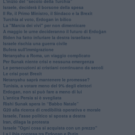
L'inizio del “secolo della Turchia”
Israele, deciderà il borsone della spesa
Il Re, il Primo Ministro, il Sindaco e la Brexit
Turchia al voto, Erdogan in bilico
La "Marcia dei vivi" per non dimenticare
A maggio le urne decideranno il futuro di Erdoğan
Biden ha fatto infuriare la destra israeliana
Israele rischia una guerra civile
Bufera sull'immigrazione
Netanyahu a Roma, un viaggio complicato
Per Sunak niente crisi e nessuna emergenza
Le persecuzioni ai cristiani continuano da secoli
Le crisi post Brexit
Netanyahu saprà mantenere le promesse?
Tunisia, a votare meno del 9% degli elettori
Erdogan, non si può fare a meno di lui
L'antica Persia si è svegliata
Rishi Sunak spera in “Babbo Natale”
G20 alla ricerca di credibilità operativa e morale
Israele, l'asse politico si sposta a destra
Iran, dilaga la protesta
Israele "Ogni cosa si acquista con un prezzo"
La Libia contesa tra Erdogan e Putin