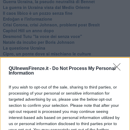
Guerra Ucraina, la pseudo neutralità di Bennet
La guerra in Ucraina vista dal Medio Oriente
​Il caos libico è un pozzo senza fine
Erdoğan e l'informazione
Crisi Corona, crisi Johnson, problemi post Brexit
Capitol Hill un anno dopo
Desmond Tutu "la voce dei senza voce"
Natale da incubo per Boris Johnson
La questione Ucraina
Cipro, un ponte dove si mischiano le culture
Una vigilia di Natale per un nuovo Rais
La questione israelo-palestinese ignorata dal G20
QUInewsFirenze.it -
Do Not Process My Personal
Erdogan continua a sfidare l'Occidente
Information
Libano, collasso economico e guerra civile
Johnson, da Trump a Biden alla Brexit
If you wish to opt-out of the sale, sharing to third parties, or
L'AUKUS e il Quad
processing of your personal or sensitive information for
Biden, primo presidente USA non in guerra
targeted advertising by us, please use the below opt-out
Papa Bergoglio vedrà Viktor Orbán
Bennet, un giorno in attesa di Biden
section to confirm your selection. Please note that after your
Il ritorno dei talebani
opt-out request is processed you may continue seeing
​La lenta agonia del Libano
interest-based ads based on personal information utilized by
Sudafrica, è allarme alimentare
us or personal information disclosed to third parties prior to
Usa di nuovo al centro della geopolitica internazionale
your opt-out. You may separately opt-out of the further