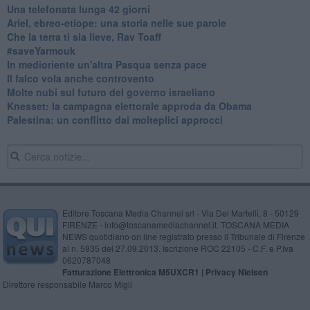
​Una telefonata lunga 42 giorni
​Ariel, ebreo-etiope: una storia nelle sue parole
Che la terra ti sia lieve, Rav Toaff
​#saveYarmouk
​In medioriente un'altra Pasqua senza pace
​Il falco vola anche controvento
Molte nubi sul futuro del governo israeliano
Knesset: la campagna elettorale approda da Obama
Palestina: un conflitto dai molteplici approcci
Editore Toscana Media Channel srl - Via Dei Martelli, 8 - 50129
FIRENZE - info@toscanamediachannel.it. TOSCANA MEDIA
NEWS quotidiano on line registrato presso il Tribunale di Firenze
al n. 5935 del 27.09.2013. Iscrizione ROC 22105 - C.F. e P.Iva
0620787048
Fatturazione Elettronica M5UXCR1 |
Privacy Nielsen
Direttore responsabile Marco Migli