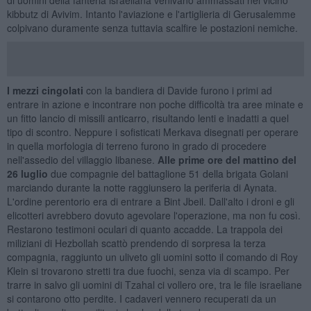
kibbutz di Avivim. Intanto l'aviazione e l'artiglieria di Gerusalemme
colpivano duramente senza tuttavia scalfire le postazioni nemiche.
I mezzi cingolati
con la bandiera di Davide furono i primi ad
entrare in azione e incontrare non poche difficoltà tra aree minate e
un fitto lancio di missili anticarro, risultando lenti e inadatti a quel
tipo di scontro. Neppure i sofisticati Merkava disegnati per operare
in quella morfologia di terreno furono in grado di procedere
nell'assedio del villaggio libanese.
Alle prime ore del mattino del
26 luglio
due compagnie del battaglione 51 della brigata Golani
marciando durante la notte raggiunsero la periferia di Aynata.
L'ordine perentorio era di entrare a Bint Jbeil. Dall'alto i droni e gli
elicotteri avrebbero dovuto agevolare l'operazione, ma non fu così.
Restarono testimoni oculari di quanto accadde. La trappola dei
miliziani di Hezbollah scattò prendendo di sorpresa la terza
compagnia, raggiunto un uliveto gli uomini sotto il comando di Roy
Klein si trovarono stretti tra due fuochi, senza via di scampo. Per
trarre in salvo gli uomini di Tzahal ci vollero ore, tra le file israeliane
si contarono otto perdite. I cadaveri vennero recuperati da un