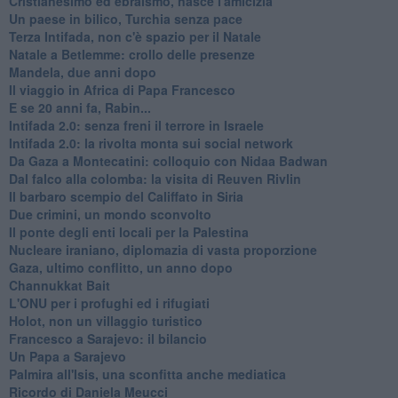
Cristianesimo ed ebraismo, nasce l'amicizia
Un paese in bilico, Turchia senza pace
Terza Intifada, non c'è spazio per il Natale
Natale a Betlemme: crollo delle presenze
Mandela, due anni dopo
Il viaggio in Africa di Papa Francesco
E se 20 anni fa, Rabin...
Intifada 2.0: senza freni il terrore in Israele
Intifada 2.0: la rivolta monta sui social network
Da Gaza a Montecatini: colloquio con Nidaa Badwan
Dal falco alla colomba: la visita di Reuven Rivlin
Il barbaro scempio del Califfato in Siria
Due crimini, un mondo sconvolto
Il ponte degli enti locali per la Palestina
Nucleare iraniano, diplomazia di vasta proporzione
Gaza, ultimo conflitto, un anno dopo
Channukkat Bait
L'ONU per i profughi ed i rifugiati
Holot, non un villaggio turistico
Francesco a Sarajevo: il bilancio
Un Papa a Sarajevo
Palmira all'Isis, una sconfitta anche mediatica
Ricordo di Daniela Meucci