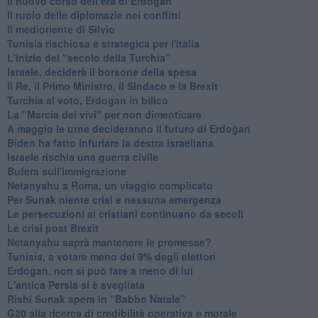
​Il nuovo corso dell’era di Erdogan
Il ruolo delle diplomazie nei conflitti
Il medioriente di Silvio
Tunisia rischiosa e strategica per l'Italia
L'inizio del “secolo della Turchia”
Israele, deciderà il borsone della spesa
Il Re, il Primo Ministro, il Sindaco e la Brexit
Turchia al voto, Erdogan in bilico
La "Marcia dei vivi" per non dimenticare
A maggio le urne decideranno il futuro di Erdoğan
Biden ha fatto infuriare la destra israeliana
Israele rischia una guerra civile
Bufera sull'immigrazione
Netanyahu a Roma, un viaggio complicato
Per Sunak niente crisi e nessuna emergenza
Le persecuzioni ai cristiani continuano da secoli
Le crisi post Brexit
Netanyahu saprà mantenere le promesse?
Tunisia, a votare meno del 9% degli elettori
Erdogan, non si può fare a meno di lui
L'antica Persia si è svegliata
Rishi Sunak spera in “Babbo Natale”
G20 alla ricerca di credibilità operativa e morale