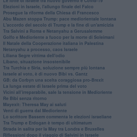
Le lotte di Israele tra nuovo governo e Covid-19
Elezioni in Israele, l'allungo finale del Falco
Prosegue la riforma della Chiesa di Francesco
Abu Mazen stoppa Trump: pace mediorientale lontana
L'accordo del secolo di Trump e la fine di un'amicizia
Tra Salvini a Roma e Netanyahu a Gerusalemme
Golfo e Medioriente a fuoco per la morte di Soleimani
Il Natale della Cooperazione italiana in Palestina
Netanyahu a processo, caos Israele
Liliana Segre vittima dell'odio
Libano, situazione insostenibile
Tra Turchia e Siria, soluzione sempre più lontana
Israele al voto, è di nuovo Bibi vs. Gantz
GB: da Corbyn una scelta coraggiosa pro-Brexit
La lunga estate di Israele prima del voto
Vicini all’irreparabile, sale la tensione in Medioriente
Re Bibi senza ritorno
Mayexit: Theresa May ai saluti
Venti di guerra dal Medioriente
Lo scrittore Bassem commenta le elezioni israeliane
Tra Trump e Erdogan è tempo di ultimatum
Strada in salita per la May tra Londra e Bruxelles
Riflessioni dopo il viaggio di Salvini in Israele