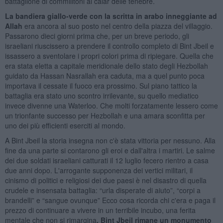
battaglione di commilitoni al calar delle tenebre.
La bandiera giallo-verde con la scritta in arabo inneggiante ad
Allah
era ancora al suo posto nel centro della piazza del villaggio.
Passarono dieci giorni prima che, per un breve periodo, gli
israeliani riuscissero a prendere il controllo completo di Bint Jbeil e
issassero a sventolare i propri colori prima di ripiegare. Quella che
era stata eletta a capitale meridionale dello stato degli Hezbollah
guidato da Hassan Nasrallah era caduta, ma a quel punto poca
importava il cessate il fuoco era prossimo. Sul piano tattico la
battaglia era stato uno scontro irrilevante, su quello mediatico
invece divenne una Waterloo. Che molti forzatamente lessero come
un trionfante successo per Hezbollah e una amara sconfitta per
uno dei più efficienti eserciti al mondo.
A Bint Jbeil la storia insegna non c'è stata vittoria per nessuno. Alla
fine da una parte si contarono gli eroi e dall'altra i martiri. Le salme
dei due soldati israeliani catturati il 12 luglio fecero rientro a casa
due anni dopo. L'arrogante supponenza dei vertici militari, il
cinismo di politici e religiosi dei due paesi è nel disastro di quella
crudele e insensata battaglia: “urla disperate di aiuto”, “corpi a
brandelli” e “sangue ovunque” Ecco cosa ricorda chi c'era e paga il
prezzo di continuare a vivere in un terribile incubo, una ferita
mentale che non si rimargina
. Bint Jbeil rimane un monumento