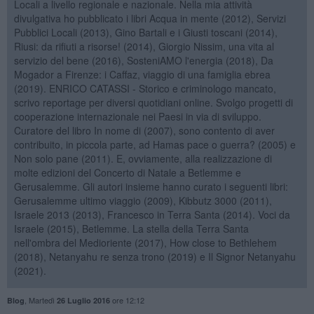
Locali a livello regionale e nazionale. Nella mia attività
divulgativa ho pubblicato i libri Acqua in mente (2012), Servizi
Pubblici Locali (2013), Gino Bartali e i Giusti toscani (2014),
Riusi: da rifiuti a risorse! (2014), Giorgio Nissim, una vita al
servizio del bene (2016), SosteniAMO l'energia (2018), Da
Mogador a Firenze: i Caffaz, viaggio di una famiglia ebrea
(2019). ENRICO CATASSI - Storico e criminologo mancato,
scrivo reportage per diversi quotidiani online. Svolgo progetti di
cooperazione internazionale nei Paesi in via di sviluppo.
Curatore del libro In nome di (2007), sono contento di aver
contribuito, in piccola parte, ad Hamas pace o guerra? (2005) e
Non solo pane (2011). E, ovviamente, alla realizzazione di
molte edizioni del Concerto di Natale a Betlemme e
Gerusalemme. Gli autori insieme hanno curato i seguenti libri:
Gerusalemme ultimo viaggio (2009), Kibbutz 3000 (2011),
Israele 2013 (2013), Francesco in Terra Santa (2014). Voci da
Israele (2015), Betlemme. La stella della Terra Santa
nell'ombra del Medioriente (2017), How close to Bethlehem
(2018), Netanyahu re senza trono (2019) e Il Signor Netanyahu
(2021).
,
Martedì
ore 12:12
Blog
26 Luglio 2016