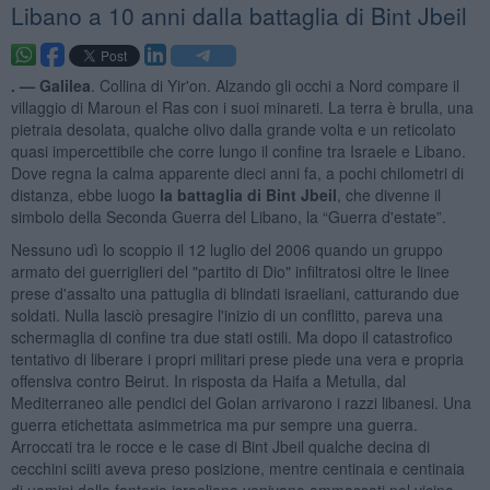
Libano a 10 anni dalla battaglia di Bint Jbeil
. —
Galilea
. Collina di Yir'on. Alzando gli occhi a Nord compare il
villaggio di Maroun el Ras con i suoi minareti. La terra è brulla, una
pietraia desolata, qualche olivo dalla grande volta e un reticolato
quasi impercettibile che corre lungo il confine tra Israele e Libano.
Dove regna la calma apparente dieci anni fa, a pochi chilometri di
distanza, ebbe luogo
la battaglia di Bint Jbeil
, che divenne il
simbolo della Seconda Guerra del Libano, la “Guerra d'estate”.
Nessuno udì lo scoppio il 12 luglio del 2006 quando un gruppo
armato dei guerriglieri del "partito di Dio" infiltratosi oltre le linee
prese d'assalto una pattuglia di blindati israeliani, catturando due
soldati. Nulla lasciò presagire l'inizio di un conflitto, pareva una
schermaglia di confine tra due stati ostili. Ma dopo il catastrofico
tentativo di liberare i propri militari prese piede una vera e propria
offensiva contro Beirut. In risposta da Haifa a Metulla, dal
Mediterraneo alle pendici del Golan arrivarono i razzi libanesi. Una
guerra etichettata asimmetrica ma pur sempre una guerra.
Arroccati tra le rocce e le case di Bint Jbeil qualche decina di
cecchini sciiti aveva preso posizione, mentre centinaia e centinaia
di uomini della fanteria israeliana venivano ammassati nel vicino