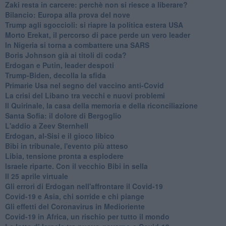
Zaki resta in carcere: perchè non si riesce a liberare?
Bilancio: Europa alla prova del nove
Trump agli sgoccioli: si riapre la politica estera USA
Morto Erekat, il percorso di pace perde un vero leader
In Nigeria si torna a combattere una SARS
Boris Johnson già ai titoli di coda?
Erdogan e Putin, leader despoti
Trump-Biden, decolla la sfida
Primarie Usa nel segno del vaccino anti-Covid
La crisi del Libano tra vecchi e nuovi problemi
Il Quirinale, la casa della memoria e della riconciliazione
Santa Sofia: il dolore di Bergoglio
L'addio a ​Zeev Sternhell
Erdogan, al-Sisi e il gioco libico
Bibi in tribunale, l'evento più atteso
Libia, tensione pronta a esplodere
Israele riparte. Con il vecchio Bibi in sella
Il 25 aprile virtuale
Gli errori di Erdogan nell'affrontare il Covid-19
Covid-19 e Asia, chi sorride e chi piange
Gli effetti del Coronavirus in Medioriente
Covid-19 in Africa, un rischio per tutto il mondo