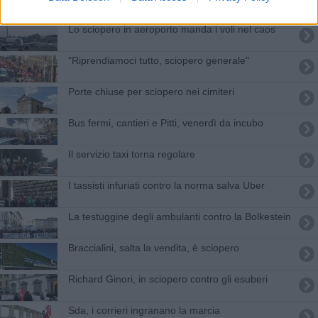
Lo sciopero in aeroporto manda i voli nel caos
"Riprendiamoci tutto, sciopero generale"
Porte chiuse per sciopero nei cimiteri
Bus fermi, cantieri e Pitti, venerdì da incubo
Il servizio taxi torna regolare
I tassisti infuriati contro la norma salva Uber
La testuggine degli ambulanti contro la Bolkestein
Braccialini, salta la vendita, è sciopero
Richard Ginori, in sciopero contro gli esuberi
Sda, i corrieri ingranano la marcia