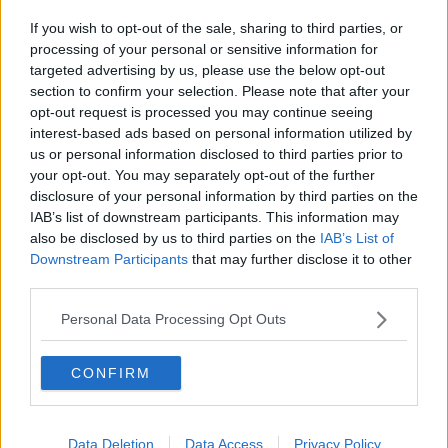
Sessanta posti a rischio alla Malo
If you wish to opt-out of the sale, sharing to third parties, or
processing of your personal or sensitive information for
Serpentoni di taxi paralizzano il traffico
targeted advertising by us, please use the below opt-out
section to confirm your selection. Please note that after your
Ataf sciopero confermato, bus fermi il 3 dicembre
opt-out request is processed you may continue seeing
interest-based ads based on personal information utilized by
Treni, sciopero per gli addetti alla manutenzione
us or personal information disclosed to third parties prior to
your opt-out. You may separately opt-out of the further
Universo Sport punito per condotta antisindacale
disclosure of your personal information by third parties on the
IAB’s list of downstream participants. This information may
Sciopero Ataf, adesione all'80 per cento
also be disclosed by us to third parties on the
IAB’s List of
Downstream Participants
that may further disclose it to other
​Tutti in fila sotto la pioggia battente
third parties.
Sciopero, venerdì nero negli aeroporti toscani
Personal Data Processing Opt Outs
Braccia incrociate all'Ikea per Marica e Claudio
CONFIRM
Lunedì nero, voli cancellati a Pisa e Firenze
Data Deletion
Data Access
Privacy Policy
Stipendi arrivati, niente sciopero allo Sheraton