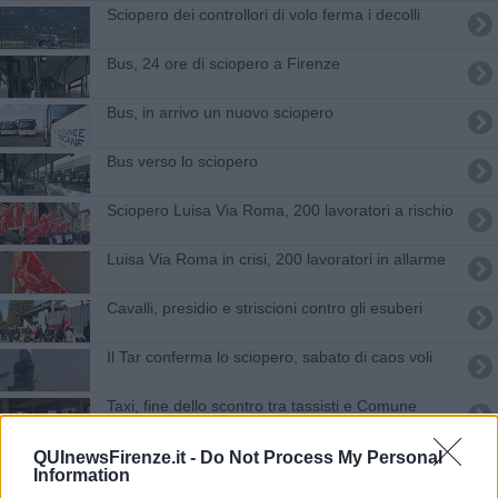
Sciopero dei controllori di volo ferma i decolli
Bus, 24 ore di sciopero a Firenze
Bus, in arrivo un nuovo sciopero
Bus verso lo sciopero
Sciopero Luisa Via Roma, 200 lavoratori a rischio
Luisa Via Roma in crisi, 200 lavoratori in allarme
Cavalli, presidio e striscioni contro gli esuberi
Il Tar conferma lo sciopero, sabato di caos voli
Taxi, fine dello scontro tra tassisti e Comune
Poste nel caos tra sciopero e disservizi
QUInewsFirenze.it -
Do Not Process My Personal
Information