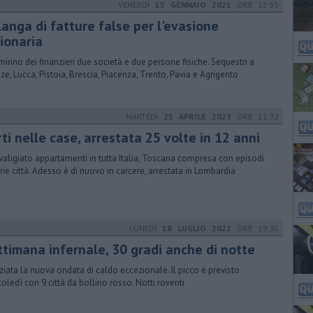
VENERDÌ
15 GENNAIO 2021
ORE 12:55
langa di fatture false per l'evasione
lionaria
mirino dei finanzieri due società e due persone fisiche. Sequestri a
nze, Lucca, Pistoia, Brescia, Piacenza, Trento, Pavia e Agrigento
MARTEDÌ
25 APRILE 2023
ORE 11:32
ti nelle case, arrestata 25 volte in 12 anni
valigiato appartamenti in tutta Italia, Toscana compresa con episodi
arie città. Adesso è di nuovo in carcere, arrestata in Lombardia
LUNEDÌ
18 LUGLIO 2022
ORE 19:35
ttimana infernale, 30 gradi anche di notte
niziata la nuova ondata di caldo eccezionale. Il picco è previsto
oledì con 9 città da bollino rosso. Notti roventi