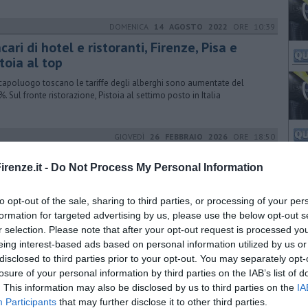
DOMENICA
14 AGOSTO 2022
ORE 10:39
cari di hotel e ristoranti, Firenze, Pisa e
toia al top
capoluogo toscano le tariffe degli alberghi sono aumentate del
%. Sul fronte ristorazione, Pistoia al settimo posto in Italia
GIOVEDÌ
26 FEBBRAIO 2026
ORE 18:50
 ospedale toscano fra i 250 migliori del
renze.it -
Do Not Process My Personal Information
ndo
week ha valutato 2.500 ospedali di 32 paesi secondo 4 fonti di dati.
to opt-out of the sale, sharing to third parties, or processing of your per
rutture italiane in classifica sono 12, eccole tutte
formation for targeted advertising by us, please use the below opt-out s
r selection. Please note that after your opt-out request is processed y
eing interest-based ads based on personal information utilized by us or
GIOVEDÌ
12 MAGGIO 2016
ORE 16:13
disclosed to third parties prior to your opt-out. You may separately opt-
inceneritore #UNVISIFAFARE
losure of your personal information by third parties on the IAB’s list of
. This information may also be disclosed by us to third parties on the
4 maggio la manifestazione promossa dalle Mamme No Inceneritore,
IA
'Assemblea per la Piana e Zero waste Italy contro il nuovo impianto a
Participants
that may further disclose it to other third parties.