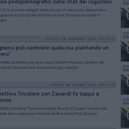
deo pedopornografici sulle chat dei ragazzini
 51 le persone indagate dalla procura di Catania per detenzione e
lgazione di pornografia minorile on-line. Perquisizioni anche in
cana
MARTEDÌ
10 DICEMBRE 2019
ORE 13:42
gnuno può cambiare qualcosa piantando un
bero"
a detto al Meeting dei diritti umani Stefano Mancuso, direttore del
ratorio internazionale di neurobiologia vegetale
GIOVEDÌ
18 GIUGNO 2020
ORE 14:08
iettivo Tricolore con Zanardi fa tappa a
renze
taffetta Obiettivo Tricolore è partita Venerdì 12 Giugno con tre start
erenti che si riuniscono a Firenze diretti a Santa Maria di Leuca