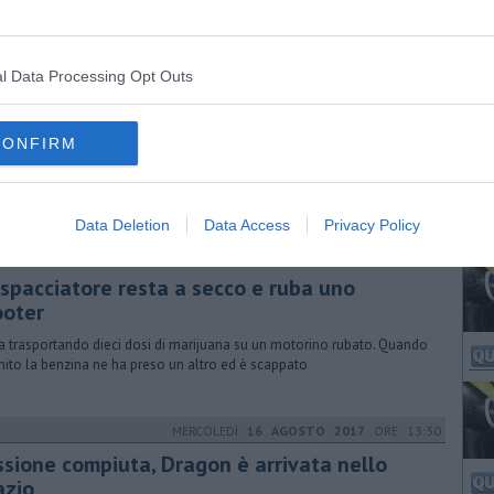
pi
l Data Processing Opt Outs
MERCOLEDÌ
05 OTTOBRE 2016
ORE 15:44
 prima donazione a cuore fermo
reggi la prima donazione a cuore fermo in Toscana e una delle poche
CONFIRM
talia, perché si tratta di una procedura molto complessa
Data Deletion
Data Access
Privacy Policy
MARTEDÌ
22 AGOSTO 2017
ORE 16:09
 spacciatore resta a secco e ruba uno
ooter
a trasportando dieci dosi di marijuana su un motorino rubato. Quando
inito la benzina ne ha preso un altro ed è scappato
MERCOLEDÌ
16 AGOSTO 2017
ORE 13:30
ssione compiuta, Dragon è arrivata nello
azio