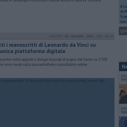
endita di casalinghi a domicilio. Vittime anche in tutta la Toscana
A L
di 
Scar
con 
QUI
MARTEDÌ
09 GIUGNO 2026
ORE 08:30
ti i manoscritti di Leonardo da Vinci su
'unica piattaforma digitale
la prima volta appunti e disegni tracciati di pugno dal Genio su 3.500
ne sono riuniti sulla Leonardotheka consultabile online
N