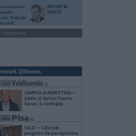
INCONTRI
ucca la mostra
D'ARTE
Marcello
selli “Dialoghi
la città"
Condoglianze
etwork QUInews
CAMPIGLIA MARITTIMA —
Addio al dottor Fausto
Garosi, il cordoglio
CALCI — Calci nel
progetto Ue per ripristino