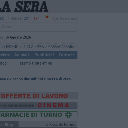
25°
37°
EO:
FIRENZE
QuiNews.net
rdì
07 Agosto 2026
O
LIVORNO
LUCCA
PISA
MASSA CARRARA
rviste
Animali
Pubblicità
Contatti
DICCI
SESTO FIORENTINO
e milioni e mezzo di euro
Lavori sulla Firenze-Roma, i treni cambiano 
ui Blog
di Riccardo Ferrucci