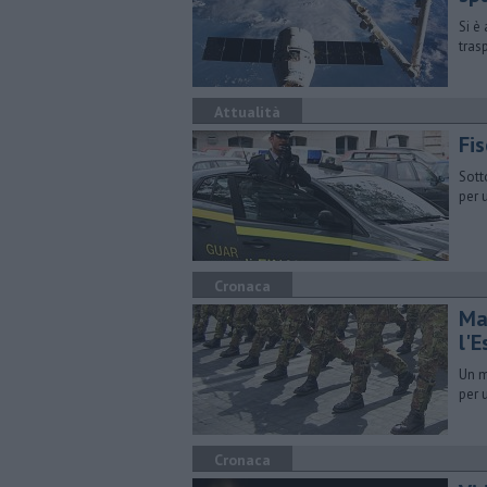
Si è
tras
Attualità
Fis
Sott
per 
Cronaca
Mal
l'E
Un m
per 
Cronaca