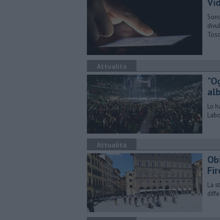
Vi
Sono
divu
Tos
Attualità
"O
al
Lo h
Labo
Attualità
Ob
Fi
La s
diff