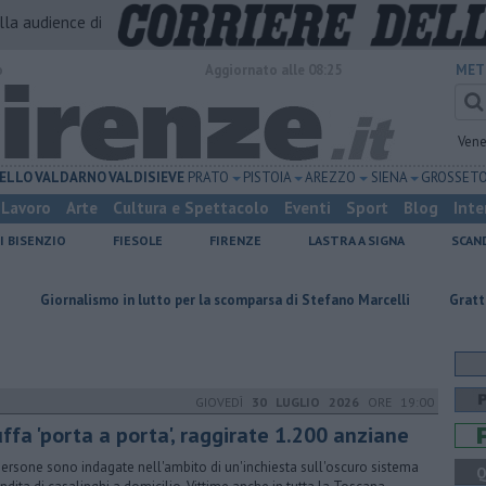
alla audience di
o
Aggiornato alle 08:25
MET
Vene
ELLO
VALDARNO
VALDISIEVE
PRATO
PISTOIA
AREZZO
SIENA
GROSSET
Lavoro
Arte
Cultura e Spettacolo
Eventi
Sport
Blog
Inte
I BISENZIO
FIESOLE
FIRENZE
LASTRA A SIGNA
SCAN
mo in lutto per la scomparsa di Stefano Marcelli
Grattano e vincono du
GIOVEDÌ
30 LUGLIO 2026
ORE 19:00
ffa 'porta a porta', raggirate 1.200 anziane
persone sono indagate nell'ambito di un'inchiesta sull'oscuro sistema
Q