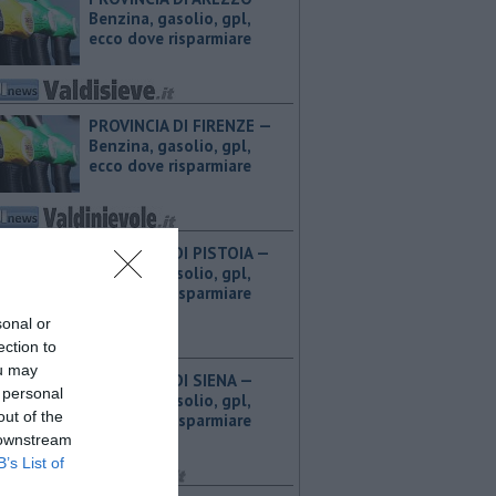
Benzina, gasolio, gpl,
ecco dove risparmiare
PROVINCIA DI FIRENZE — ​
Benzina, gasolio, gpl,
ecco dove risparmiare
PROVINCIA DI PISTOIA — ​
Benzina, gasolio, gpl,
ecco dove risparmiare
sonal or
ection to
ou may
PROVINCIA DI SIENA — ​
 personal
Benzina, gasolio, gpl,
out of the
ecco dove risparmiare
 downstream
B’s List of