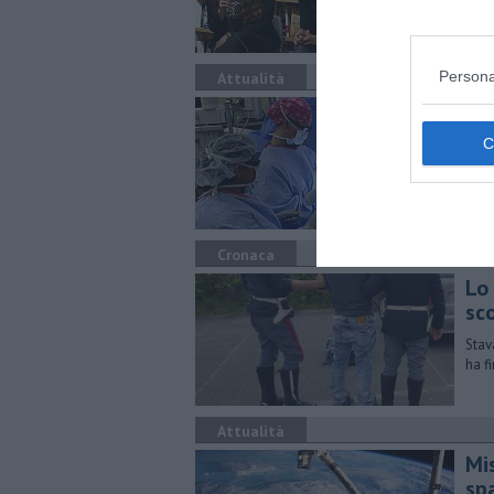
Cam
Persona
Attualità
La
A Ca
in I
Cronaca
Lo
sc
Stav
ha f
Attualità
Mi
sp