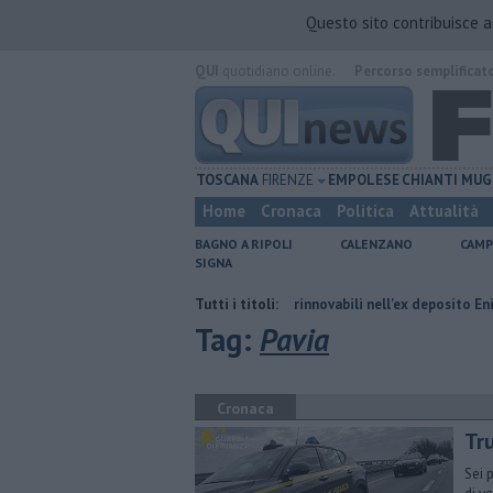
Questo sito contribuisce 
QUI
quotidiano online.
Percorso semplificat
TOSCANA
FIRENZE
EMPOLESE
CHIANTI
MUG
Home
Cronaca
Politica
Attualità
BAGNO A RIPOLI
CALENZANO
CAMP
SIGNA
rario
Hub delle energie rinnovabili nell'ex deposito Eni
Tutti i titoli:
Giornalis
Tag:
Pavia
Cronaca
Tru
Sei 