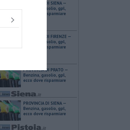
PROVINCIA DI SIENA — ​
Benzina, gasolio, gpl,
ecco dove risparmiare
PROVINCIA DI FIRENZE — ​
Benzina, gasolio, gpl,
ecco dove risparmiare
PROVINCIA DI PRATO — ​
Benzina, gasolio, gpl,
ecco dove risparmiare
PROVINCIA DI SIENA — ​
Benzina, gasolio, gpl,
ecco dove risparmiare