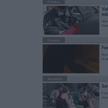
Cronaca
Va
mi
Nel 
Fire
Cronaca
Fur
Ha s
in v
Attualità
Se
E' i
merc