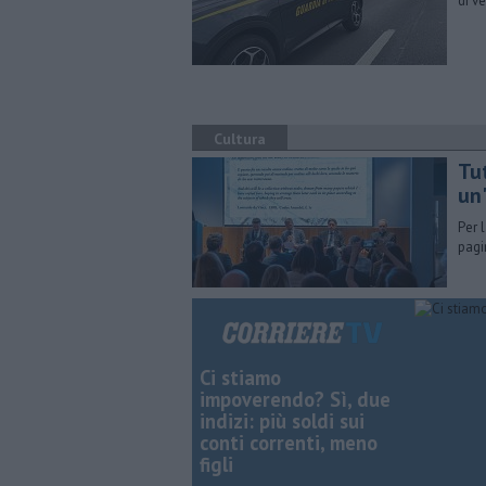
di v
Cultura
Tut
un
Per 
pagi
Ci stiamo
impoverendo? Sì, due
indizi: più soldi sui
conti correnti, meno
figli