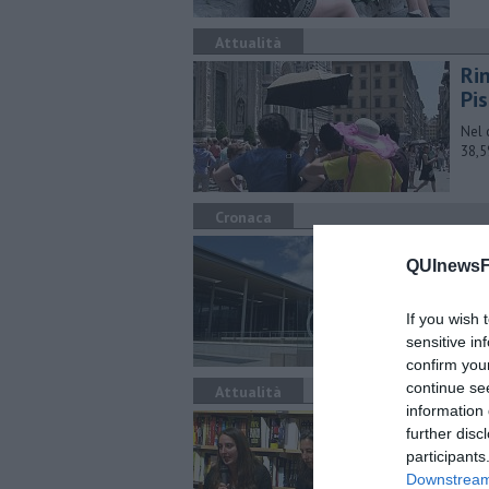
Attualità
Rin
Pis
Nel 
38,5
Cronaca
Un
QUInewsFi
mo
News
If you wish 
Le st
sensitive in
confirm you
continue se
Attualità
information 
L'
further disc
participants
Il 1
dall
Downstream 