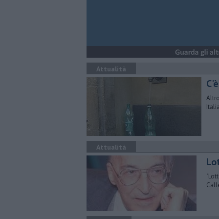
Attualità
C'è
Altr
Itali
Attualità
Lo
"Lot
Call