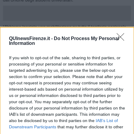
"Abbiamo lanciato una mobilitazione su tutto il territorio nazionale
contro il caro affitti, seguendo l’esempio di
thedarklady
di denuncia
verso l’attuale crisi abitativa. Da Torino fino a Cagliari le nostre
QUInewsFirenze.it -
Do Not Process My Personal
Information
richieste sono chiare: servono risposte strutturali all’emergenza in
corso, un reale investimento in diritto allo studio e una
calmierazione degli affitti su scala nazionale. La mobilitazione non
If you wish to opt-out of the sale, sharing to third parties, or
si fermerà e pretendiamo risposte subito dalle parti politiche" è
processing of your personal or sensitive information for
questo il manifesto della lotta.
targeted advertising by us, please use the below opt-out
section to confirm your selection. Please note that after your
In Toscana
le tende sono a
Firenze
presso la Biblioteca di Lettere,
in piazza Brunelleschi. La
Cgil Toscana
si è schierata a sostegno
opt-out request is processed you may continue seeing
degli studenti “Siamo a fianco della mobilitazione lanciata
interest-based ads based on personal information utilized by
dall’Unione degli Universitari che, con lo slogan
‘Senza casa, senza
us or personal information disclosed to third parties prior to
futuro
’ e con le tende al Polo di Novoli, chiede risposte al Governo
your opt-out. You may separately opt-out of the further
sulla crisi abitativa, e denunciamo la grave condizione del mercato
disclosure of your personal information by third parties on the
degli affitti” così Cgil e Sunia Firenze. Sunia Firenze “
è
IAB’s list of downstream participants. This information may
assolutamente necessario che il governo torni a finanziare
also be disclosed by us to third parties on the
IAB’s List of
strutturalmente il diritto allo studio, perché ancora oggi migliaia e
Downstream Participants
that may further disclose it to other
migliaia di studenti che ne hanno diritto non riescono ad accedere a
third parties.