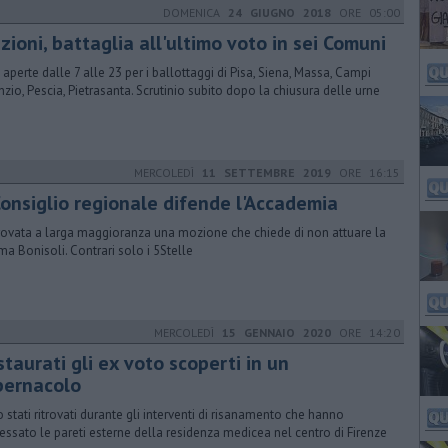
DOMENICA
24 GIUGNO 2018
ORE 05:00
zioni, battaglia all'ultimo voto in sei Comuni
 aperte dalle 7 alle 23 per i ballottaggi di Pisa, Siena, Massa, Campi
nzio, Pescia, Pietrasanta. Scrutinio subito dopo la chiusura delle urne
MERCOLEDÌ
11 SETTEMBRE 2019
ORE 16:15
Consiglio regionale difende l'Accademia
ovata a larga maggioranza una mozione che chiede di non attuare la
rma Bonisoli. Contrari solo i 5Stelle
MERCOLEDÌ
15 GENNAIO 2020
ORE 14:20
taurati gli ex voto scoperti in un
bernacolo
 stati ritrovati durante gli interventi di risanamento che hanno
ressato le pareti esterne della residenza medicea nel centro di Firenze