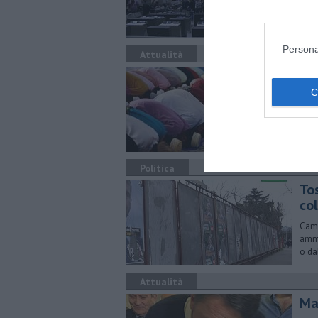
part
Persona
Attualità
Mo
Poch
nell
Politica
To
co
Camb
ammi
o da
Attualità
Ma