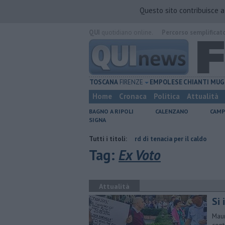
Questo sito contribuisce 
QUI
quotidiano online.
Percorso semplificat
TOSCANA
FIRENZE
EMPOLESE
CHIANTI
MUG
Home
Cronaca
Politica
Attualità
BAGNO A RIPOLI
CALENZANO
CAMP
SIGNA
cci
Graticola meteo, record di tenacia per il caldo
Tutti i titoli:
Fipili, traffico 
Tag:
Ex Voto
Attualità
Si
Maur