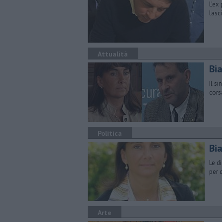
L'ex
lasc
Attualità
Bia
Il s
cors
Politica
Bia
Le d
per 
Arte