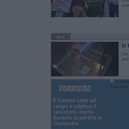
cont
sca
Arte
Si
Con 
dell
Il fulmine cade sul
campo e colpisce il
calciatore: morto
durante la partita in
Thailandia