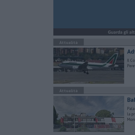
Attualità
Adf
Il C
Pere
Attualità
Ba
Pala
la p
Mor