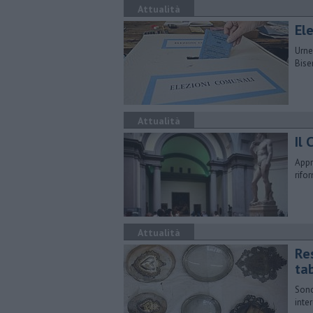
Attualità
Ele
Urne
Bise
Attualità
Il 
Appr
rifo
Attualità
Res
ta
Sono
inte