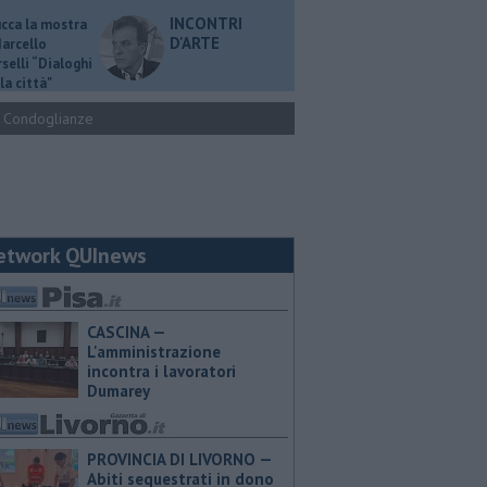
INCONTRI
ucca la mostra
D'ARTE
Marcello
selli “Dialoghi
la città"
Condoglianze
etwork QUInews
CASCINA —
L'amministrazione
incontra i lavoratori
Dumarey
PROVINCIA DI LIVORNO —
Abiti sequestrati in dono