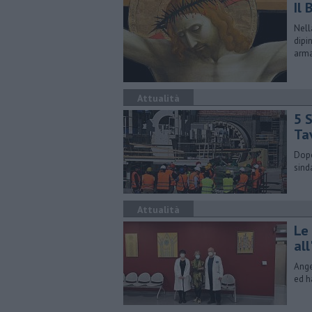
Il 
Nell
dipi
arm
Attualità
5 S
Ta
Dopo
sind
Attualità
Le
al
Ange
ed h