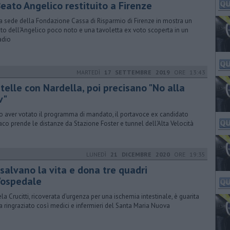
Beato Angelico restituito a Firenze
a sede della Fondazione Cassa di Risparmio di Firenze in mostra un
nto dell'Angelico poco noto e una tavoletta ex voto scoperta in un
adio
MARTEDÌ
17 SETTEMBRE 2019
ORE 13:43
telle con Nardella, poi precisano "No alla
v"
 aver votato il programma di mandato, il portavoce ex candidato
aco prende le distanze da Stazione Foster e tunnel dell'Alta Velocità
LUNEDÌ
21 DICEMBRE 2020
ORE 19:35
 salvano la vita e dona tre quadri
l'ospedale
la Crucitti, ricoverata d’urgenza per una ischemia intestinale, è guarita
a ringraziato così medici e infermieri del Santa Maria Nuova