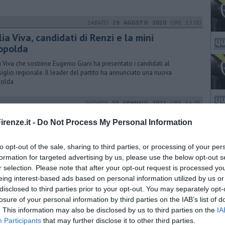
SABATO
29 AGOSTO 2020
ORE 13:00
lia Viva, candidati di Renzi e la mini
opolda
ia Viva che sostiene Eugenio Giani ha presentato i candidati al
iglio regionale. Il leader del partito ha annunciato una nuova
polda
GIOVEDÌ
20 GENNAIO 2022
ORE 16:05
n, lavoratori in assemblea e voto
renze.it -
Do Not Process My Personal Information
ll'accordo
mblea dei lavoratori ai cancelli della ex Gkn di Campi Bisenzio per
to opt-out of the sale, sharing to third parties, or processing of your per
re l'ipotesi di accordo siglata al ministero dello sviluppo economico
formation for targeted advertising by us, please use the below opt-out s
r selection. Please note that after your opt-out request is processed y
eing interest-based ads based on personal information utilized by us or
MERCOLEDÌ
19 OTTOBRE 2022
ORE 18:55
disclosed to third parties prior to your opt-out. You may separately opt-
tiutility, Firenze approva fusione dei servizi
losure of your personal information by third parties on the IAB’s list of
. This information may also be disclosed by us to third parties on the
IA
e le reazioni al voto che ha approvato la gestione unica dei servizi
Participants
that may further disclose it to other third parties.
lici. Primo passo verso la fusione, per incorporazione, delle