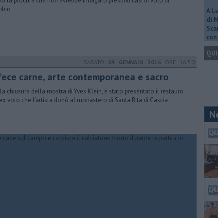
ro la procura che non avrebbe indagato presunti casi di voto di
mbio
A L
di 
Scar
con 
QUI
SABATO
09 GENNAIO 2016
ORE 16:50
 fece carne, arte contemporanea e sacro
la chiusura della mostra di Yves Klein, è stato presentato il restauro
'ex voto che l'artista donò al monastero di Santa Rita di Cascia
N