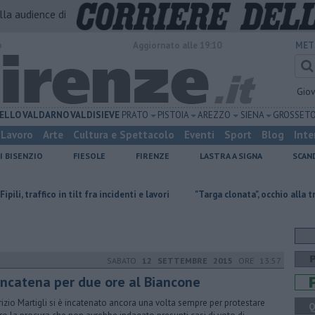
alla audience di
o
Aggiornato alle 19:10
MET
Gio
ELLO
VALDARNO
VALDISIEVE
PRATO
PISTOIA
AREZZO
SIENA
GROSSET
Lavoro
Arte
Cultura e Spettacolo
Eventi
Sport
Blog
Inte
I BISENZIO
FIESOLE
FIRENZE
LASTRA A SIGNA
SCAN
in tilt fra incidenti e lavori
"Targa clonata", occhio alla truffa dei falsi v
SABATO
12 SETTEMBRE 2015
ORE 13:57
 incatena per due ore al Biancone
izio Martigli si è incatenato ancora una volta sempre per protestare
Q