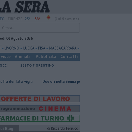
25°
38°
EO:
FIRENZE
QuiNews.net
vedì
06 Agosto 2026
O
LIVORNO
LUCCA
PISA
MASSA CARRARA
rviste
Animali
Pubblicità
Contatti
DICCI
SESTO FIORENTINO
igili
Due ori nella Senna per Ginevra Taddeucci
Graticola meteo, r
ui Blog
di Riccardo Ferrucci