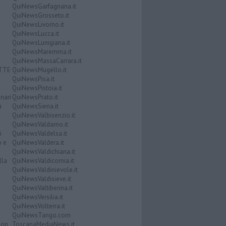
QuiNewsGarfagnana.it
QuiNewsGrosseto.it
QuiNewsLivorno.it
QuiNewsLucca.it
QuiNewsLunigiana.it
QuiNewsMaremma.it
QuiNewsMassaCarrara.it
ATTE
QuiNewsMugello.it
QuiNewsPisa.it
QuiNewsPistoia.it
nari
QuiNewsPrato.it
a
QuiNewsSiena.it
QuiNewsValbisenzio.it
QuiNewsValdarno.it
i
QuiNewsValdelsa.it
o e
QuiNewsValdera.it
QuiNewsValdichiana.it
lla
QuiNewsValdicornia.it
QuiNewsValdinievole.it
QuiNewsValdisieve.it
QuiNewsValtiberina.it
QuiNewsVersilia.it
QuiNewsVolterra.it
QuiNewsTango.com
Don
ToscanaMediaNews.it