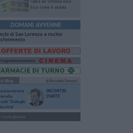
l'altra da 500mila euro.
Ecco come è andata
DOMANI AVVENNE
nchi di San Lorenzo a rischio
asferimento
ui Blog
di Riccardo Ferrucci
INCONTRI
ucca la mostra
D'ARTE
Marcello
selli “Dialoghi
la città"
Condoglianze