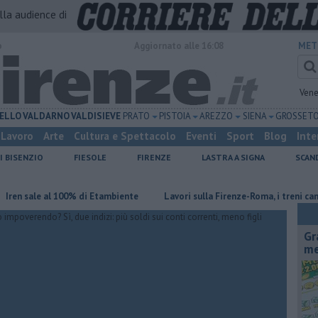
alla audience di
o
Aggiornato alle 16:08
MET
Vene
ELLO
VALDARNO
VALDISIEVE
PRATO
PISTOIA
AREZZO
SIENA
GROSSET
Lavoro
Arte
Cultura e Spettacolo
Eventi
Sport
Blog
Inte
I BISENZIO
FIESOLE
FIRENZE
LASTRA A SIGNA
SCAN
le al 100% di Etambiente
Lavori sulla Firenze-Roma, i treni cambiano o
Gr
me