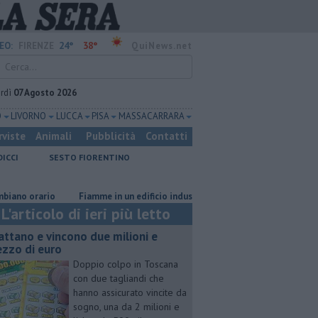
24°
38°
EO:
FIRENZE
QuiNews.net
rdì
07 Agosto 2026
O
LIVORNO
LUCCA
PISA
MASSA CARRARA
rviste
Animali
Pubblicità
Contatti
DICCI
SESTO FIORENTINO
rario
Fiamme in un edificio industriale
Il grande caldo non dà treg
L'articolo di ieri più letto
attano e vincono due milioni e
zzo di euro
Doppio colpo in Toscana
con due tagliandi che
hanno assicurato vincite da
sogno, una da 2 milioni e