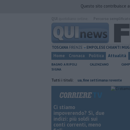
Questo sito contribuisce 
QUI
quotidiano online.
Percorso semplificat
TOSCANA
FIRENZE
EMPOLESE
CHIANTI
MUG
Home
Cronaca
Politica
Attualità
BAGNO A RIPOLI
CALENZANO
CAMP
SIGNA
iale
Il grande caldo non dà tregua, fine settimana rovente
Tutti i titoli:
Iren sa
Ci stiamo
impoverendo? Sì, due
indizi: più soldi sui
conti correnti, meno