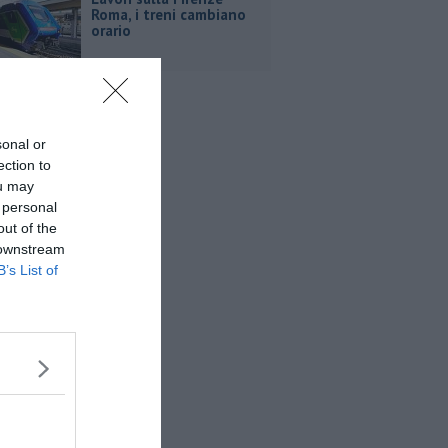
Roma, i treni cambiano
orario
sonal or
ection to
ou may
 personal
out of the
 downstream
B’s List of