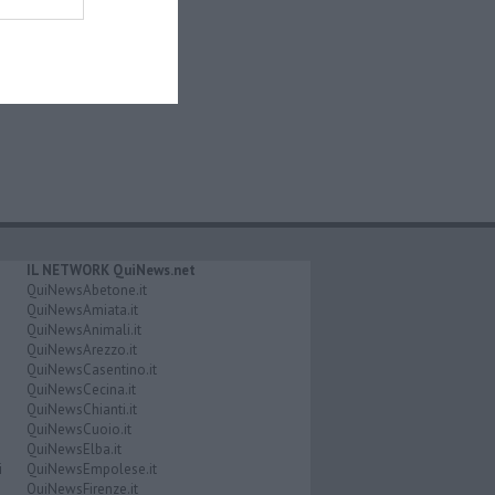
IL NETWORK QuiNews.net
QuiNewsAbetone.it
QuiNewsAmiata.it
QuiNewsAnimali.it
QuiNewsArezzo.it
QuiNewsCasentino.it
QuiNewsCecina.it
QuiNewsChianti.it
QuiNewsCuoio.it
QuiNewsElba.it
i
QuiNewsEmpolese.it
QuiNewsFirenze.it