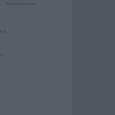
Fiorentinanews.com
le di
zzi