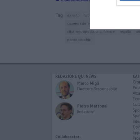
Tag
ex voto
tabernacolo
firenze
medici
cosimo i de' medici
metallo
pgr
artig
città metropolitana di firenze
regalia
un
ponte vecchio
REDAZIONE QUI NEWS
CAT
Cro
Marco Migli
Poli
Direttore Responsabile
Attu
Eco
Cult
Pietro Mattonai
Spo
Redattore
Spet
Inte
Opi
Imp
Collaboratori
Pro