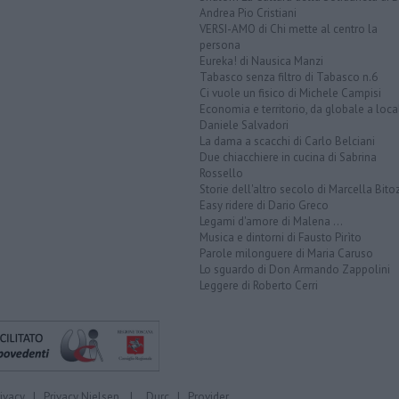
Andrea Pio Cristiani
VERSI-AMO di Chi mette al centro la
persona
Eureka! di Nausica Manzi
Tabasco senza filtro di Tabasco n.6
Ci vuole un fisico di Michele Campisi
Economia e territorio, da globale a loca
Daniele Salvadori
La dama a scacchi di Carlo Belciani
Due chiacchiere in cucina di Sabrina
Rossello
Storie dell'altro secolo di Marcella Bito
Easy ridere di Dario Greco
Legami d'amore di Malena ...
Musica e dintorni di Fausto Pirìto
Parole milonguere di Maria Caruso
Lo sguardo di Don Armando Zappolini
Leggere di Roberto Cerri
rivacy
|
Privacy Nielsen
|
Durc
|
Provider