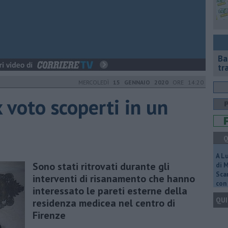
Ba
tr
MERCOLEDÌ
15 GENNAIO 2020
ORE 14:20
x voto scoperti in un
Q
A L
Sono stati ritrovati durante gli
di 
Scar
interventi di risanamento che hanno
con 
interessato le pareti esterne della
QUI
residenza medicea nel centro di
Firenze