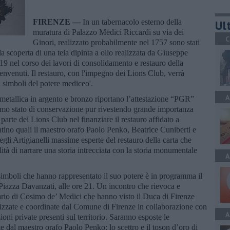
FIRENZE —
In un tabernacolo esterno della
Ult
muratura di Palazzo Medici Riccardi su via dei
C
Ginori, realizzato probabilmente nel 1757 sono stati
a scoperta di una tela dipinta a olio realizzata da Giuseppe
19 nel corso dei lavori di consolidamento e restauro della
nvenuti. Il restauro, con l'impegno dei Lions Club, verrà
 i simboli del potere mediceo'.
A
a metallica in argento e bronzo riportano l’attestazione “PGR”
imo stato di conservazione pur rivestendo grande importanza
parte dei Lions Club nel finanziare il restauro affidato a
entino quali il maestro orafo Paolo Penko, Beatrice Cuniberti e
gli Artigianelli massime esperte del restauro della carta che
lità di narrare una storia intrecciata con la storia monumentale
A
simboli che hanno rappresentato il suo potere è in programma il
iazza Davanzati, alle ore 21. Un incontro che rievoca e
rio di Cosimo de’ Medici che hanno visto il Duca di Firenze
anizzate e coordinate dal Comune di Firenze in collaborazione con
A
zioni private presenti sul territorio. Saranno esposte le
e dal maestro orafo Paolo Penko: lo scettro e il toson d’oro di