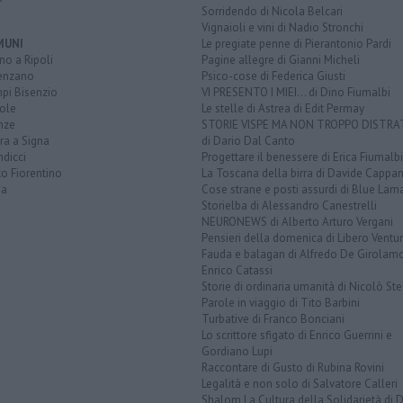
Sorridendo di Nicola Belcari
Vignaioli e vini di Nadio Stronchi
MUNI
Le pregiate penne di Pierantonio Pardi
o a Ripoli
Pagine allegre di Gianni Micheli
enzano
Psico-cose di Federica Giusti
pi Bisenzio
VI PRESENTO I MIEI... di Dino Fiumalbi
ole
Le stelle di Astrea di Edit Permay
nze
STORIE VISPE MA NON TROPPO DISTR
ra a Signa
di Dario Dal Canto
dicci
Progettare il benessere di Erica Fiumalbi
o Fiorentino
La Toscana della birra di Davide Cappan
na
Cose strane e posti assurdi di Blue Lam
Storielba di Alessandro Canestrelli
NEURONEWS di Alberto Arturo Vergani
Pensieri della domenica di Libero Ventur
Fauda e balagan di Alfredo De Girolam
Enrico Catassi
Storie di ordinaria umanità di Nicolò Ste
Parole in viaggio di Tito Barbini
Turbative di Franco Bonciani
Lo scrittore sfigato di Enrico Guerrini e
Gordiano Lupi
Raccontare di Gusto di Rubina Rovini
Legalità e non solo di Salvatore Calleri
Shalom La Cultura della Solidarietà di 