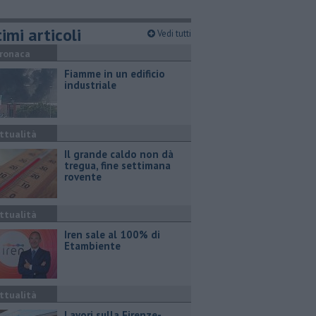
imi articoli
Vedi tutti
ronaca
Fiamme in un edificio
industriale
ttualità
Il grande caldo non dà
tregua, fine settimana
rovente
ttualità
Iren sale al 100% di
Etambiente
ttualità
Lavori sulla Firenze-