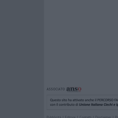
ASSOCIATO
Pubblicità
|
Editore
|
Contatti
|
Disclaimer
|
P