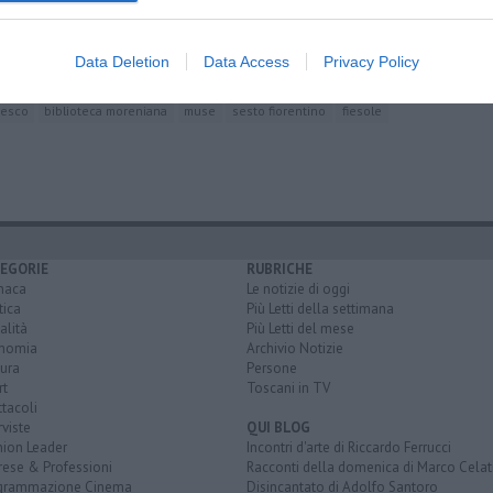
palazzo medici riccardi
via de' ginori
olio
roberto benvenuti
Data Deletion
Data Access
Privacy Policy
ianato
banca popolare di milano
cosimo ii
esco
biblioteca moreniana
muse
sesto fiorentino
fiesole
EGORIE
RUBRICHE
naca
Le notizie di oggi
tica
Più Letti della settimana
alità
Più Letti del mese
nomia
Archivio Notizie
ura
Persone
rt
Toscani in TV
tacoli
rviste
QUI BLOG
nion Leader
Incontri d'arte di Riccardo Ferrucci
rese & Professioni
Racconti della domenica di Marco Celat
grammazione Cinema
Disincantato di Adolfo Santoro