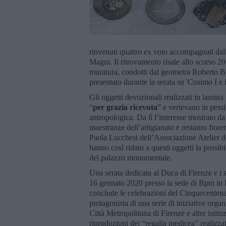
rinvenuti quattro ex voto accompagnati dall
Magni. Il ritrovamento risale allo scorso 20
muratura, condotti dal geometra Roberto Be
presentato durante la serata su 'Cosimo I e
Gli oggetti devozionali realizzati in lamin
“
per grazia ricevuta
” e vertevano in pess
antropologica. Da lì l’interesse mostrato da 
maestranze dell’artigianato e restauro fior
Paola Lucchesi dell’Associazione Atelier de
hanno così ridato a questi oggetti la possibi
del palazzo monumentale.
Una serata dedicata al Duca di Firenze e i 
16 gennaio 2020 presso la sede di Bpm in P
conclude le celebrazioni del Cinquecentena
protagonista di una serie di iniziative org
Città Metropolitana di Firenze e altre istitu
riproduzioni dei “regalia medicea” realizzat