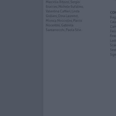
Marcella Bitozzi, Sergio
Braccini, Michele Bufalino,
Valentina Caffieri, Linda
CO
Giuliani, Dina Laurenzi,
Bagn
Monica Nocciolini, Paolo
Cal
Nocentini, Gabriele
Cam
Santarnecchi, Paola Silvi.
Fies
Fire
Last
Scan
Sest
Sig