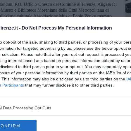
rancini, P.O. Ufficio Unesco del Comune di Firenze; Angela Di
i, Museo e Biblioteca Moreniana della Città Metropolitana di
ediazione culturale Associazione Mus.e; Paolo Penko maestro
ciazione Atelier degli Artigianelli; il direttore generale della
renze.it -
Do Not Process My Personal Information
 raccolta di fondi raccolti dai Lions Club di Sesto Fiorentino,
to opt-out of the sale, sharing to third parties, or processing of your per
formation for targeted advertising by us, please use the below opt-out s
r selection. Please note that after your opt-out request is processed y
eing interest-based ads based on personal information utilized by us or
disclosed to third parties prior to your opt-out. You may separately opt-
losure of your personal information by third parties on the IAB’s list of
. This information may also be disclosed by us to third parties on the
IA
oscana iscriviti alla
Newsletter QUInews - ToscanaMedia.
Participants
that may further disclose it to other third parties.
amente nella tua casella di posta.
l Data Processing Opt Outs
 Della Robbia
antieri
CONFIRM