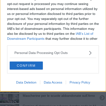
Apre la nuova strada con 500 metri di galleria
opt-out request is processed you may continue seeing
interest-based ads based on personal information utilized by
Sorvegliato speciale in viaggio sull'A1 con la
us or personal information disclosed to third parties prior to
patente falsa
your opt-out. You may separately opt-out of the further
Tir a fuoco perde il carico, code chilometriche
disclosure of your personal information by third parties on the
sull'A1
IAB’s list of downstream participants. This information may
Pioggia gelata, A1 chiusa tra Arezzo e Chiusi
also be disclosed by us to third parties on the
IAB’s List of
Downstream Participants
that may further disclose it to other
Maxi blocco sulla A1 con 20 chilometri di code
third parties.
Personal Data Processing Opt Outs
Ingorgo infernale sulla A1, in migliaia fermi sotto il
sole
Terza corsia A1, pronti via
CONFIRM
Aurelia e le altre, le strade toscane con più
incidenti
Data Deletion
Data Access
Privacy Policy
Rubano bagagli negli aeroporti poi via sull'A1
Mascherine per le scuole abbandonate sull'Arno
Camion di detersivi va a fuoco, lunghe code in A1