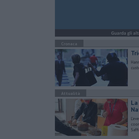
Cronaca
Tri
Hann
cust
Attualità
La 
Na
L'ev
coor
Saffi