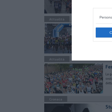
Persona
Attualità
Fir
T2
Dome
ediz
circ
Attualità
Fer
La g
svol
dett
Cronaca
St