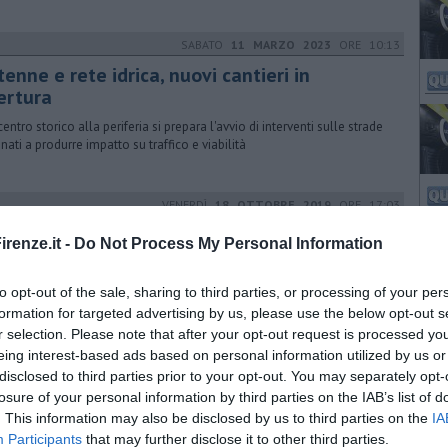
SABATO
11 MARZO 2023
ORE 10:13
enne e rete idrica, nuovi cantieri in
ertura
entro storico alla periferia si prepara l'avvio di interventi sulle strade
inati a produrre impatto su traffico e viabilità
VENERDÌ
18 OTTOBRE 2019
ORE 17:03
ppi turisti, flash mob davanti ad una scuola
renze.it -
Do Not Process My Personal Information
ono schierati di fronte ad una scuola del centro storico fiorentino per
eggere l'uscita dei bambini dal flusso delle comitive turistiche
to opt-out of the sale, sharing to third parties, or processing of your per
formation for targeted advertising by us, please use the below opt-out s
r selection. Please note that after your opt-out request is processed y
eing interest-based ads based on personal information utilized by us or
VENERDÌ
22 NOVEMBRE 2019
ORE 15:50
disclosed to third parties prior to your opt-out. You may separately opt-
na la Maratona, ecco i divieti e le deviazioni
losure of your personal information by third parties on the IAB’s list of
. This information may also be disclosed by us to third parties on the
IA
ovvedimenti adottati per la circolazione e le deviazioni riguardano il
Participants
that may further disclose it to other third parties.
porto privato ed i mezzi pubblici, compreso il servizio del tram