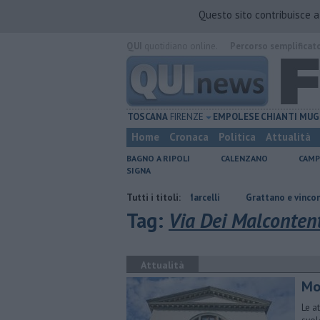
Questo sito contribuisce 
QUI
quotidiano online.
Percorso semplificat
TOSCANA
FIRENZE
EMPOLESE
CHIANTI
MUG
Home
Cronaca
Politica
Attualità
BAGNO A RIPOLI
CALENZANO
CAMP
SIGNA
 per la scomparsa di Stefano Marcelli
Tutti i titoli:
Grattano e vincono due milioni 
Tag:
Via Dei Malconten
Attualità
Mo
Le a