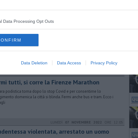
l Data Processing Opt Outs
SABATO
23 NOVEMBRE 2019
ORE 10:45
enze Marathon, occhio ai divieti, sospesa la
CONFIRM
nica 24 Novembre migliaia di persone parteciperanno alla 36ma
ione dell'evento. Partenza da piazza Duomo, come cambia la
olazione
Data Deletion
Data Access
Privacy Policy
MARTEDÌ
23 NOVEMBRE 2021
ORE 11:39
mi tutti, si corre la Firenze Marathon
ara podistica torna dopo lo stop Covid e per consentirne lo
gimento domenica la città si blinda. Fermi anche bus e tram. Ecco i
agli
LUNEDÌ
07 NOVEMBRE 2022
ORE 12:05
udentessa violentata, arrestato un uomo