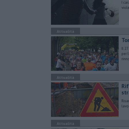
I ca
viol
Attualità
To
Il 2
per 
rinn
Attualità
Rif
st
​Ris
lavo
Attualità