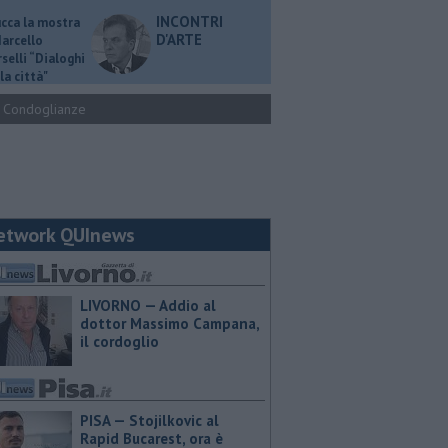
INCONTRI
ucca la mostra
D'ARTE
Marcello
selli “Dialoghi
la città"
Condoglianze
etwork QUInews
LIVORNO — Addio al
dottor Massimo Campana,
il cordoglio
PISA — Stojilkovic al
Rapid Bucarest, ora è