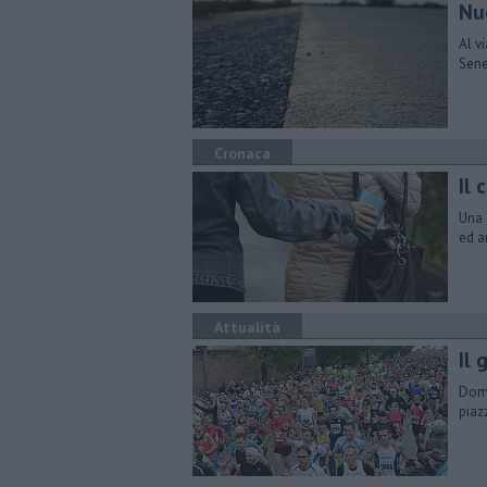
Nu
Al vi
Sene
Cronaca
Il
Una 
ed a
Attualità
Il
Dome
piaz