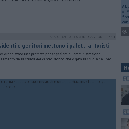
geranno nei locali de Il Ritrovo, in via dei Malcontenti
A L
di 
Scar
con 
QUI
SABATO
19 OTTOBRE 2019
ORE 17:14
identi e genitori mettono i paletti ai turisti
o organizzato una protesta per segnalare all'amministrazione
tasamento della strada del centro storico che ospita la scuola dei loro
N