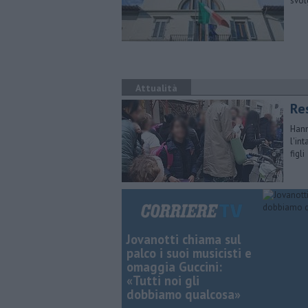
svol
Attualità
Res
Hann
l'in
figli
Jovanotti chiama sul
palco i suoi musicisti e
omaggia Guccini:
«Tutti noi gli
dobbiamo qualcosa»