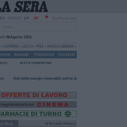
24°
38°
EO:
FIRENZE
QuiNews.net
vedì
06 Agosto 2026
O
LIVORNO
LUCCA
PISA
MASSA CARRARA
rviste
Animali
Pubblicità
Contatti
DICCI
SESTO FIORENTINO
le energie rinnovabili nell'ex deposito Eni
Giornalismo in lutto per la 
ui Blog
di Riccardo Ferrucci