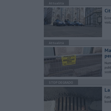
Attualità
Cit
Ecco
visi
Attualità
​Ma
pe
Nume
pubb
sost
STOP DEGRADO
La 
Fatti
bord