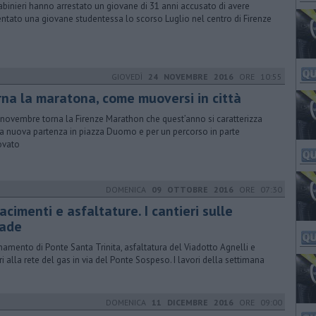
rabinieri hanno arrestato un giovane di 31 anni accusato di avere
entato una giovane studentessa lo scorso Luglio nel centro di Firenze
GIOVEDÌ
24 NOVEMBRE 2016
ORE 10:55
rna la maratona, come muoversi in città
7 novembre torna la Firenze Marathon che quest’anno si caratterizza
la nuova partenza in piazza Duomo e per un percorso in parte
ovato
DOMENICA
09 OTTOBRE 2016
ORE 07:30
acimenti e asfaltature. I cantieri sulle
rade
anamento di Ponte Santa Trinita, asfaltatura del Viadotto Agnelli e
ri alla rete del gas in via del Ponte Sospeso. I lavori della settimana
DOMENICA
11 DICEMBRE 2016
ORE 09:00