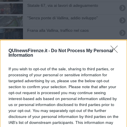
Statale 67, via ai lavori di adeguamento
"Senza ponte di Vallina, addio sviluppo"
Frana alla Vallina, traffico nel caos
Nuovo ponte sull'Arno, cambia il tracciato
QUInewsFirenze.it -
Do Not Process My Personal
Information
Paura alle Sieci ma l'acqua rientra nell'Arno
Via libera al doppio ponte sull'Arno
If you wish to opt-out of the sale, sharing to third parties, or
processing of your personal or sensitive information for
Schianto in A1 tra 5 auto, 10 chilometri di coda
targeted advertising by us, please use the below opt-out
section to confirm your selection. Please note that after your
opt-out request is processed you may continue seeing
Autostrada chiusa per un'intera notte
interest-based ads based on personal information utilized by
us or personal information disclosed to third parties prior to
Maltempo, fuori uso strade, autostrade, ferrovie
your opt-out. You may separately opt-out of the further
disclosure of your personal information by third parties on the
Il doppio ponte è sempre più vicino
IAB’s list of downstream participants. This information may