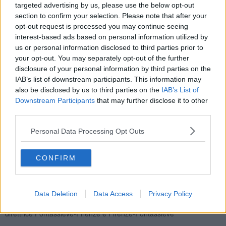
targeted advertising by us, please use the below opt-out
section to confirm your selection. Please note that after your
opt-out request is processed you may continue seeing
Nella seconda fase (21 agosto – 1 settembre) il cantiere si sposterà
interest-based ads based on personal information utilized by
nell’abitato di Anchetta.
us or personal information disclosed to third parties prior to
Nel periodo compreso tra le date di cantiere la strada statale sarà
your opt-out. You may separately opt-out of the further
riaperta alla circolazione.
disclosure of your personal information by third parties on the
IAB’s list of downstream participants. This information may
Grazie ad un accordo con Trenitalia
,
sarà possibile per tutti gli
also be disclosed by us to third parties on the
IAB’s List of
abbonati di Autolinee Chianti Valdarno, Autolinee Mugello Val di
Downstream Participants
that may further disclose it to other
Sieve ed Etruria mobilità
utilizzare il treno nella tratta
third parties.
Pontassieve-Firenze e ritorno senza costi aggiuntivi
.
Tutte le corse provenienti da Santa Brigida e Molino del Piano
Personal Data Processing Opt Outs
arriveranno rispettivamente:
- a Sieci per il collegamento con la stazione ferroviaria.
CONFIRM
- Pontassieve sia per il collegamento con la stazione ferroviaria che
per il collegamento con gli autobus diretti a Firenze per la via S.P.
34 di Rosano.
Data Deletion
Data Access
Privacy Policy
Il traffico veicolare
sarà deviato sui seguenti percorsi nella
direttrice Pontassieve-Firenze e Firenze-Pontassieve