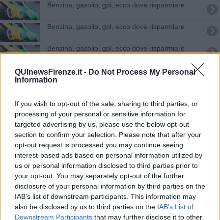
​Benzina, gasolio, gpl, ecco dove risparmiare
​Benzina, gasolio, gpl, ecco dove risparmiare
​Benzina, gasolio, gpl, ecco dove risparmiare
Energia pulita dall'Arno, completati 6 impianti
QUInewsFirenze.it -
Do Not Process My Personal
Information
"Senza ponte di Vallina, addio sviluppo"
If you wish to opt-out of the sale, sharing to third parties, or
Rapina il gestore di un kebab a calci e pugni
processing of your personal or sensitive information for
targeted advertising by us, please use the below opt-out
Fuga di gas, evacuazioni e statale 67 chiusa
section to confirm your selection. Please note that after your
opt-out request is processed you may continue seeing
interest-based ads based on personal information utilized by
L'Arno invade la strada alle Sieci
us or personal information disclosed to third parties prior to
your opt-out. You may separately opt-out of the further
Lungo Arno e Sieve i danni maggiori del
disclosure of your personal information by third parties on the
maltempo
IAB’s list of downstream participants. This information may
Paura alle Sieci ma l'acqua rientra nell'Arno
also be disclosed by us to third parties on the
IAB’s List of
Downstream Participants
that may further disclose it to other