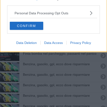
Energia dall'Arno, 12 impianti idroelettrici sulle
third parties.
pescaie
Una ciclopista che abbraccia tutta la Toscana
Personal Data Processing Opt Outs
​Una ciclovia da Pontassieve a Firenze
CONFIRM
Un cadavere accanto ai binari
Data Deletion
Data Access
Privacy Policy
Fiorentini in strada per salutare il Giro d'Italia
Finta bomba nel parcheggio, passanti nel panico
​Benzina, gasolio, gpl, ecco dove risparmiare
​Benzina, gasolio, gpl, ecco dove risparmiare
​Benzina, gasolio, gpl, ecco dove risparmiare
​Benzina, gasolio, gpl, ecco dove risparmiare
​Benzina, gasolio, gpl, ecco dove risparmiare