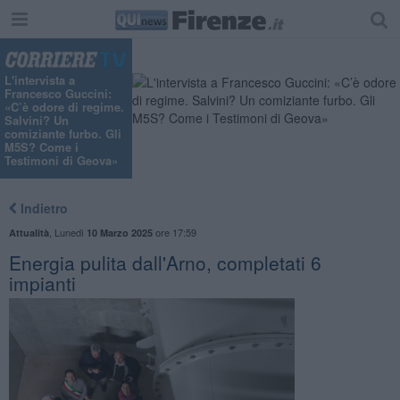
"
L'intervista a
Francesco Guccini:
«C’è odore di regime.
Salvini? Un
comiziante furbo. Gli
M5S? Come i
Testimoni di Geova»
Indietro
,
Lunedì
ore 17:59
Attualità
10 Marzo 2025
Energia pulita dall'Arno, completati 6
impianti