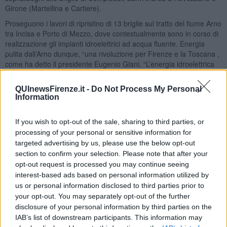
Girone (Martellina e Cartiere).
Proseguono i lavori di ripristino di 13 briglie sul tratto del fiume Arno
tra Incisa e Porto di Mezzo, dove contestualmente sono in corso di
realizzazione gli impianti idroelettrici ad acqua fluente. Energia
pulita dall’Arno dunque, “una rivoluzione per Firenze e la Toscana ,
come ha detto il presidente Eugenio Giani. “L’energia idroelettrica
dell’Arno – ha proseguito il presidente- , di cui si parlava da
decenni, finalmente diventa realtà. Grazie a un partner affidabile e
QUInewsFirenze.it -
Do Not Process My Personal
a un investimento significativo, stiamo utilizzando in modo
Information
sostenibile le risorse del nostro territorio”.
If you wish to opt-out of the sale, sharing to third parties, or
processing of your personal or sensitive information for
targeted advertising by us, please use the below opt-out
Il progetto è realizzato in Project Financing con un investimento di
section to confirm your selection. Please note that after your
circa 100 milioni di euro, e come ha ribadito il presidente
opt-out request is processed you may continue seeing
“rappresenta un'importante opera per la sicurezza idraulica e la
interest-based ads based on personal information utilized by
produzione di energia da fonte rinnovabile".
us or personal information disclosed to third parties prior to
Una volta a regime, gli impianti garantiranno una produzione
your opt-out. You may separately opt-out of the further
energetica annua di 55 GWh, pari al fabbisogno di circa 20.000
disclosure of your personal information by third parties on the
famiglie, contribuendo in modo significativo alla transizione
IAB’s list of downstream participants. This information may
ecologica e alla riduzione delle emissioni di CO₂.