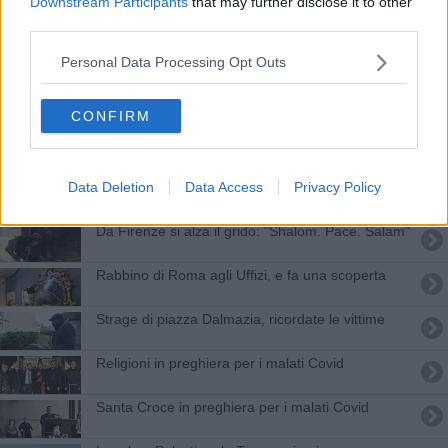
Downstream Participants
that may further disclose it to other
Celebrazioni religiose alla prova anti Covid
third parties.
Prefetto Guidi in visita alla Sinagoga di Firenze
Personal Data Processing Opt Outs
Manifestazione regionale per la pace in Ucraina
CONFIRM
Sulla Festa della Toscana l'impronta di Don Milani
Data Deletion
Data Access
Privacy Policy
Religioni a dialogo tra cultura e tradizione
Da Firenze si alza il grido: "Shalom. Pace. Salam"
Rabbino di Roma agli Uffizi, e fa una scoperta
​Strage di piazza Dalmazia, ricordate le vittime
Religioni in preghiera per i malati Covid
​Santa Croce in preghiera per i malati Covid