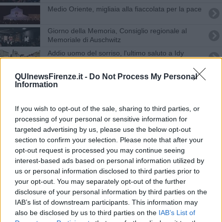
Medio Oriente, migliaia alla fiaccolata per la pace
Giorno della Memoria, Consiglio regionale al
Memoriale di Auschwitz
Addio uomo del sorriso, l'ultimo saluto a Idy
Musica e parole per il Giorno della Memoria
QUInewsFirenze.it -
Do Not Process My Personal
Information
Lingue e dialetti, viaggio nella cultura ebraica
If you wish to opt-out of the sale, sharing to third parties, or
Liberazione, tre religioni unite nella memoria
processing of your personal or sensitive information for
targeted advertising by us, please use the below opt-out
section to confirm your selection. Please note that after your
Le chiarine squillano per la Liberazione
opt-out request is processed you may continue seeing
interest-based ads based on personal information utilized by
L'imam: "No a ipocrisie, io non sono Charlie"
us or personal information disclosed to third parties prior to
your opt-out. You may separately opt-out of the further
Gadi Piperno è il nuovo rabbino capo di Firenze
disclosure of your personal information by third parties on the
IAB’s list of downstream participants. This information may
Firenze non odia, via al patto antirazzista
also be disclosed by us to third parties on the
IAB’s List of