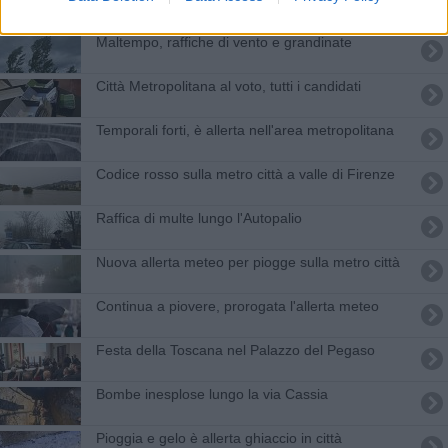
Maltempo, raffiche di vento e grandinate
Città Metropolitana al voto, tutti i candidati
Temporali forti, è allerta nell'area metropolitana
Codice rosso sulla metro città a valle di Firenze
Raffica di multe lungo l'Autopalio
Nuova allerta meteo per piogge sulla metro città
Continua a piovere, prorogata l'allerta meteo
Festa della Toscana nel Palazzo del Pegaso
Bombe inesplose lungo la via Cassia
​Pioggia e gelo è allerta ghiaccio in città