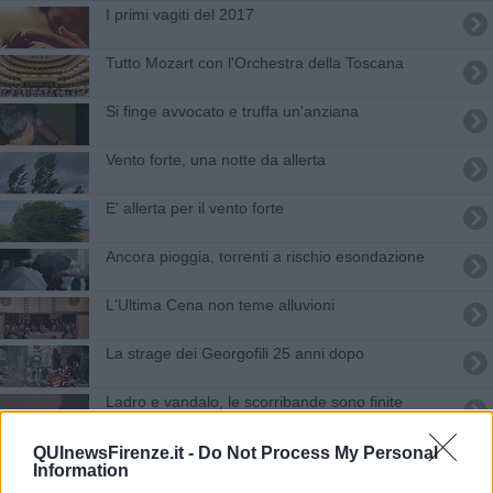
I primi vagiti del 2017
Tutto Mozart con l'Orchestra della Toscana
Si finge avvocato e truffa un'anziana
Vento forte, una notte da allerta
E' allerta per il vento forte
Ancora pioggia, torrenti a rischio esondazione
L'Ultima Cena non teme alluvioni
La strage dei Georgofili 25 anni dopo
Ladro e vandalo, le scorribande sono finite
Temporali in arrivo, corsi d'acqua sorvegliati
QUInewsFirenze.it -
Do Not Process My Personal
Information