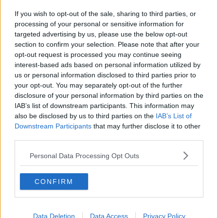
Parco di San Donato, degrado e abbandono
If you wish to opt-out of the sale, sharing to third parties, or
Dai temporali al vento forte
processing of your personal or sensitive information for
targeted advertising by us, please use the below opt-out
section to confirm your selection. Please note that after your
Scoperte due banche abusive in pieno centro
opt-out request is processed you may continue seeing
interest-based ads based on personal information utilized by
La proposta di 21 sindaci al prefetto
us or personal information disclosed to third parties prior to
your opt-out. You may separately opt-out of the further
​Cane ti amo, ma non ti curo
disclosure of your personal information by third parties on the
IAB’s list of downstream participants. This information may
Inso chiede l'amministrazione straordinaria
also be disclosed by us to third parties on the
IAB’s List of
Downstream Participants
that may further disclose it to other
Cinque nuovi autobus per il servizio extraurbano
third parties.
Lunedì di allerta per il vento forte
Personal Data Processing Opt Outs
David Baroncelli vince nel comune unico con il
CONFIRM
71%
Maltempo, torrenti monitorati fino a sera
Data Deletion
Data Access
Privacy Policy
Allerta meteo, c'è il rischio di forti temporali