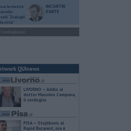
INCONTRI
ucca la mostra
D'ARTE
Marcello
selli “Dialoghi
la città"
Condoglianze
etwork QUInews
LIVORNO — Addio al
dottor Massimo Campana,
il cordoglio
PISA — Stojilkovic al
Rapid Bucarest, ora è