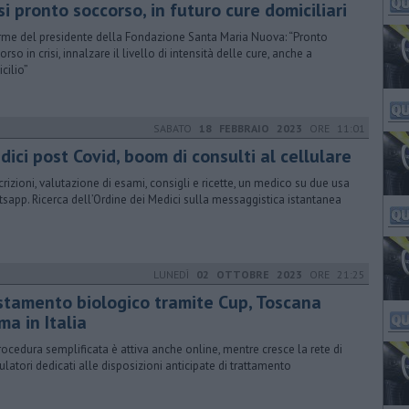
si pronto soccorso, in futuro cure domiciliari
rme del presidente della Fondazione Santa Maria Nuova: “Pronto
rso in crisi, innalzare il livello di intensità delle cure, anche a
cilio”
SABATO
18 FEBBRAIO 2023
ORE 11:01
ici post Covid, boom di consulti al cellulare
crizioni, valutazione di esami, consigli e ricette, un medico su due usa
sapp. Ricerca dell’Ordine dei Medici sulla messaggistica istantanea
LUNEDÌ
02 OTTOBRE 2023
ORE 21:25
stamento biologico tramite Cup, Toscana
ma in Italia
rocedura semplificata è attiva anche online, mentre cresce la rete di
latori dedicati alle disposizioni anticipate di trattamento