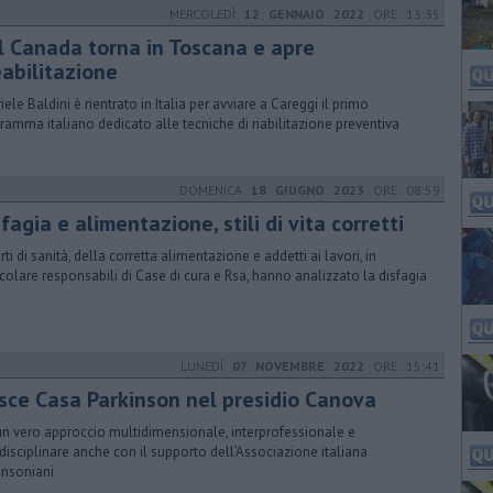
MERCOLEDÌ
12 GENNAIO 2022
ORE 13:35
l Canada torna in Toscana e apre
eabilitazione
iele Baldini è rientrato in Italia per avviare a Careggi il primo
ramma italiano dedicato alle tecniche di riabilitazione preventiva
DOMENICA
18 GIUGNO 2023
ORE 08:59
sfagia e alimentazione, stili di vita corretti
ti di sanità, della corretta alimentazione e addetti ai lavori, in
icolare responsabili di Case di cura e Rsa, hanno analizzato la disfagia
LUNEDÌ
07 NOVEMBRE 2022
ORE 15:41
asce Casa Parkinson nel presidio Canova
un vero approccio multidimensionale, interprofessionale e
rdisciplinare anche con il supporto dell’Associazione italiana
insoniani