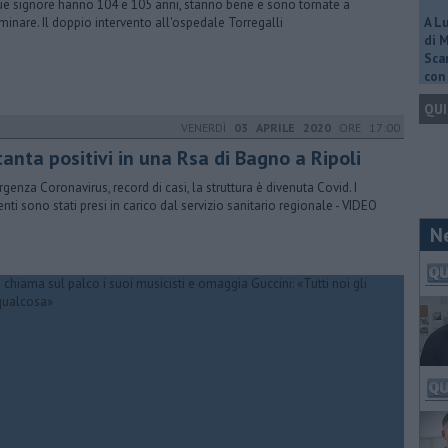
ue signore hanno 104 e 105 anni, stanno bene e sono tornate a
inare. Il doppio intervento all'ospedale Torregalli
A L
di 
Scar
con 
QUI
VENERDÌ
03 APRILE 2020
ORE 17:00
anta positivi in una Rsa di Bagno a Ripoli
genza Coronavirus, record di casi, la struttura è divenuta Covid. I
enti sono stati presi in carico dal servizio sanitario regionale - VIDEO
N