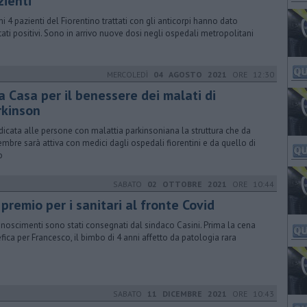
zienti
imi 4 pazienti del Fiorentino trattati con gli anticorpi hanno dato
ltati positivi. Sono in arrivo nuove dosi negli ospedali metropolitani
MERCOLEDÌ
04 AGOSTO 2021
ORE 12:30
a Casa per il benessere dei malati di
rkinson
dicata alle persone con malattia parkinsoniana la struttura che da
embre sarà attiva con medici dagli ospedali fiorentini e da quello di
o
SABATO
02 OTTOBRE 2021
ORE 10:44
premio per i sanitari al fronte Covid
conoscimenti sono stati consegnati dal sindaco Casini. Prima la cena
fica per Francesco, il bimbo di 4 anni affetto da patologia rara
SABATO
11 DICEMBRE 2021
ORE 10:43