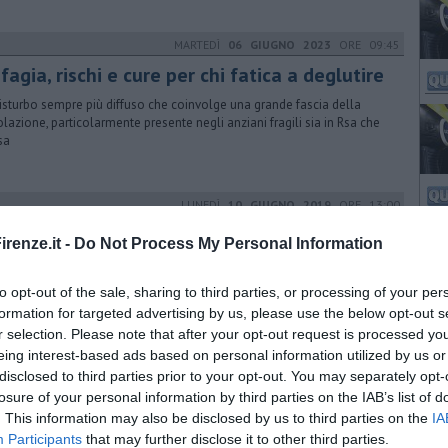
MARTEDÌ
06 GIUGNO 2023
ORE 09:45
fagia, rischi e cure per chi fatica a deglutire
isturbo sempre più diffuso che coinvolge una grande fascia della
lazione, particolarmente presente negli anziani fragili sia in Rsa che
sa
LUNEDÌ
10 GIUGNO 2019
ORE 13:00
reni Orizzonti cerca personale a Firenze
renze.it -
Do Not Process My Personal Information
ichiesta nelle residenze sanitarie riguarda 350 nuove assunzioni a
o pieno e 1.200 sostituzioni per le ferie estive da giugno a settembre
to opt-out of the sale, sharing to third parties, or processing of your per
formation for targeted advertising by us, please use the below opt-out s
r selection. Please note that after your opt-out request is processed y
eing interest-based ads based on personal information utilized by us or
MARTEDÌ
31 MARZO 2020
ORE 18:49
disclosed to third parties prior to your opt-out. You may separately opt-
areggi 54 operatori positivi allo screening
losure of your personal information by third parties on the IAB’s list of
. This information may also be disclosed by us to third parties on the
IA
operatori risultati positivi è stato effettuato il tampone. Oltre il 95 per
Participants
that may further disclose it to other third parties.
o degli operatori sottoposti a screening sono risultati negativi