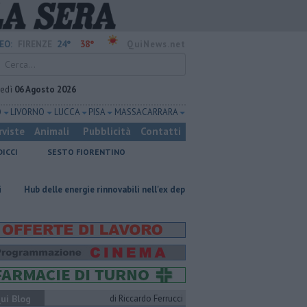
24°
38°
EO:
FIRENZE
QuiNews.net
vedì
06 Agosto 2026
O
LIVORNO
LUCCA
PISA
MASSA CARRARA
rviste
Animali
Pubblicità
Contatti
DICCI
SESTO FIORENTINO
 energie rinnovabili nell'ex deposito Eni
Giornalismo in lutto per la s
ui Blog
di Riccardo Ferrucci