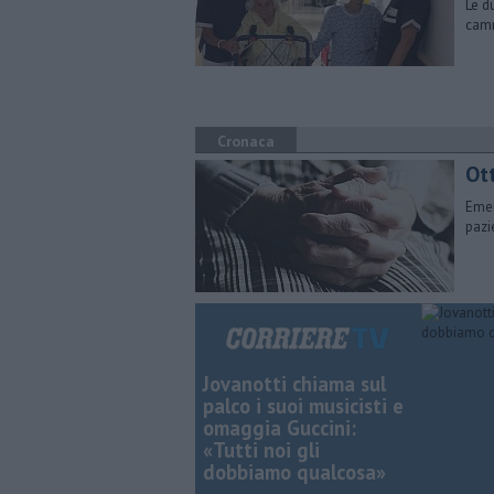
Le d
camm
Cronaca
Ott
Emer
pazi
Jovanotti chiama sul
palco i suoi musicisti e
omaggia Guccini:
«Tutti noi gli
dobbiamo qualcosa»