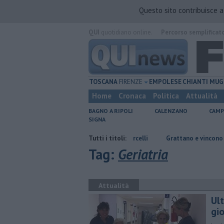
Questo sito contribuisce 
QUI
quotidiano online.
Percorso semplificat
TOSCANA
FIRENZE
EMPOLESE
CHIANTI
MUG
Home
Cronaca
Politica
Attualità
BAGNO A RIPOLI
CALENZANO
CAMP
SIGNA
er la scomparsa di Stefano Marcelli
Tutti i titoli:
Grattano e vincono due milioni e 
Tag:
Geriatria
Attualità
Ul
gi