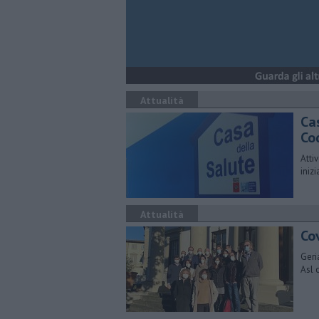
Attualità
Ca
Co
Atti
inizi
Attualità
Cov
Geria
Asl 