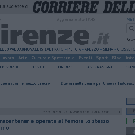
alla audience di
o
Aggiornato alle 18:45
MET
Gio
ELLO
VALDARNO
VALDISIEVE
PRATO
PISTOIA
AREZZO
SIENA
GROSSET
Lavoro
Arte
Cultura e Spettacolo
Eventi
Sport
Blog
Inte
I BISENZIO
FIESOLE
FIRENZE
LASTRA A SIGNA
SCAN
mezzo di euro
Due ori nella Senna per Ginevra Taddeucci
Hub delle
MERCOLEDÌ
14 NOVEMBRE 2018
ORE 14:41
tracentenarie operate al femore lo stesso
orno
Q