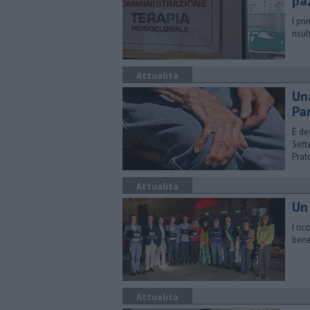
pa
I pr
risu
Attualità
Un
Pa
È de
Sett
Prat
Attualità
Un 
I ri
bene
Attualità