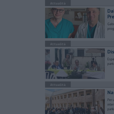
Attualità
Da
Pr
Gabr
prog
Attualità
​Di
Esper
part
Attualità
​N
Per 
inte
park