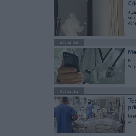
Cri
Alla
socco
domi
Attualità
Med
Pres
What
Attualità
Te
pri
La p
ambu