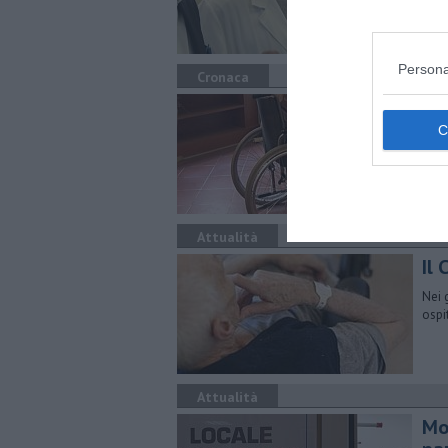
Persona
Cronaca
RSA
Covi
come
Attualità
​Il
Nei g
ospi
Attualità
Mon