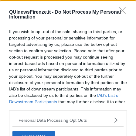
Santa Croce, un nuovo patto per aprirla alla città
QUInewsFirenze.it -
Do Not Process My Personal
Information
Accolta e premiata la preside Usa licenziata per le
nudità del David
Il Capodanno toscano tra cultura e arte
If you wish to opt-out of the sale, sharing to third parties, or
processing of your personal or sensitive information for
Il Vasari tradotto, l'ultimo volume
targeted advertising by us, please use the below opt-out
section to confirm your selection. Please note that after your
opt-out request is processed you may continue seeing
Icone dell'uomo, il vademecum dell'arte fiorentina
interest-based ads based on personal information utilized by
us or personal information disclosed to third parties prior to
Marcello Guasti disegna Firenze... su una torta
your opt-out. You may separately opt-out of the further
disclosure of your personal information by third parties on the
Voci fiorentine per scoprire l'Accademia
IAB’s list of downstream participants. This information may
also be disclosed by us to third parties on the
IAB’s List of
A Santa Croce nuovi vertici all'Opera
Downstream Participants
that may further disclose it to other
third parties.
Santa Croce simbolo della ripartenza post Covid
Personal Data Processing Opt Outs
Il monumento al primo straniero ritrova splendore