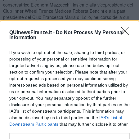
conservatrice Eleonora Mazzocchi, insieme alla vicepresidente del
Club Inner Wheel Firenze Medicea Roberta Bencini e alla past
presidente del Club Francesca Maria di Lollo, nel corso della cui
annata è stato realizzato. Insieme a loro le restauratrici, Paola
Rosa ed Emanuela Peiretti.
QUInewsFirenze.it -
Do Not Process My Personal
Information
If you wish to opt-out of the sale, sharing to third parties, or
“È il primo monumento funebre di un cittadino straniero accolto in
processing of your personal or sensitive information for
Santa Croce e quindi ha un altissimo
valore simbolico
, rimanda a
targeted advertising by us, please use the below opt-out
quella società cosmopolita, popolata da personaggi nobili e colti,
section to confirm your selection. Please note that after your
che percorreva l’Europa scegliendo spesso di stabilirsi a Firenze
opt-out request is processed you may continue seeing
dove animava la vita culturale e civile”, ha messo in evidenza
interest-based ads based on personal information utilized by
Acidini.
us or personal information disclosed to third parties prior to
Inner Wheel Club Firenze Medicea, attraverso il
contributo
a
your opt-out. You may separately opt-out of the further
numerosi restauri, accompagna l’Opera di Santa Croce nella sua
disclosure of your personal information by third parties on the
missione di tutela e salvaguardia sin dal 1998, e Acidini non ha
IAB’s list of downstream participants. This information may
fatto mancare il suo ringraziamento verso il prezioso sostegno.
also be disclosed by us to third parties on the
IAB’s List of
Downstream Participants
that may further disclose it to other
Paola Rosa ha raccontato di un
restauro
condotto con cura e
third parties.
passione: è stata effettuata un’approfondita pulitura delle superfici,
cercando di alleggerire il più possibile i residui di cere ingiallite -