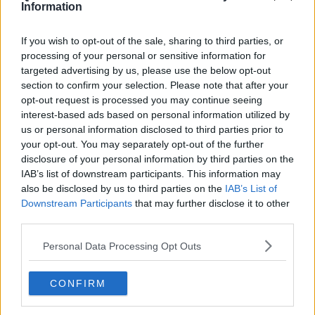
Information
Stadio Franchi equiparato alle cattedrali italiane
Francesco Nuti, compostezza e commozione ai
If you wish to opt-out of the sale, sharing to third parties, or
funerali privati
processing of your personal or sensitive information for
Santa Croce, un nuovo patto per aprirla alla città
targeted advertising by us, please use the below opt-out
section to confirm your selection. Please note that after your
opt-out request is processed you may continue seeing
Ferragosto al museo, ecco dove in Toscana
interest-based ads based on personal information utilized by
us or personal information disclosed to third parties prior to
L'arte di sera, ecco la Notte europea dei Musei
your opt-out. You may separately opt-out of the further
disclosure of your personal information by third parties on the
Festa della Repubblica, domenica gratis nei
IAB’s list of downstream participants. This information may
musei
also be disclosed by us to third parties on the
IAB’s List of
Due milioni di euro per musei e sistemi museali
Downstream Participants
that may further disclose it to other
third parties.
Musica sacra in San Lorenzo
Personal Data Processing Opt Outs
L'elegante congedo di Vittorio Sermonti
CONFIRM
#1MAGGIOALMUSEO, dove andare in Toscana