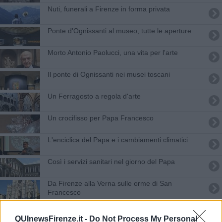
Nuti, funerali a Firenze in forma privata
Ponte d'Ognissanti al museo, tutte le aperture
Morto Antonio Paolucci, una vita per l'arte
Il ponte di Ognissanti nei musei toscani
Un Ferragosto a regola d'arte
Un crocifisso per Papa Francesco
L'enciclica del Papa e i cambiamenti climatici
Così i servizi sanitari nel giorno del Papa
Da Firenze alla Verna sulle orme di San
Francesco
Sedici Comuni sulle orme di San Francesco
QUInewsFirenze.it -
Do Not Process My Personal