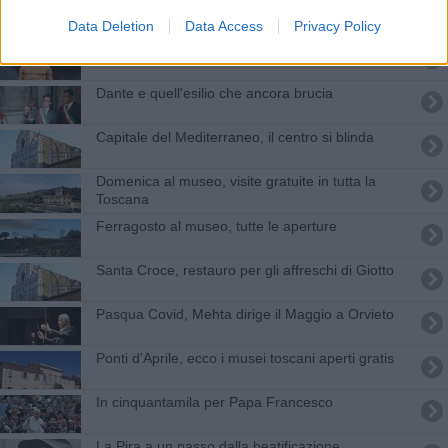
Da Goa alla Toscana, il viaggio del reliquiario
Data Deletion
Data Access
Privacy Policy
Musart aperto da Roberto Bolle and Friends
Dante e quell'esilio che ancora brucia
Capitale del Mediterraneo, il centro si blinda
Domenica al museo, visite gratuite in tutta la
Toscana
Ferragosto al museo, tutte le aperture
Santa Croce, restauro per gli affreschi di Giotto
Pasqua Covid, Mehta dirige il Maggio a Orvieto
Ponti d'Aprile, ecco i musei toscani aperti gratis
In cinquantamila per Papa Francesco
La Pira a un passo dalla beatificazione