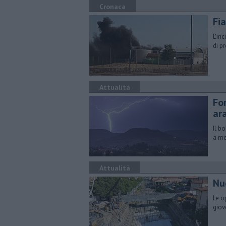
Cronaca
Fi
L'in
di p
Attualità
For
ar
Il b
a me
Attualità
Nu
Le o
giov