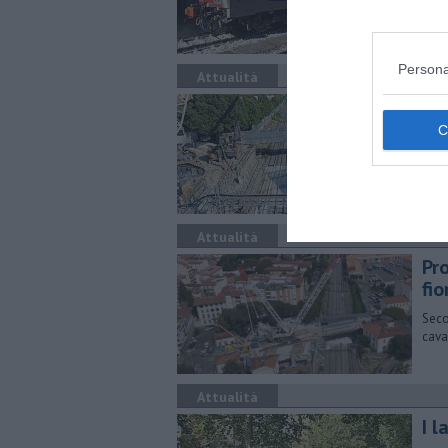
nuov
Persona
Attualità
Po
Il v
tonn
inter
Attualità
Pro
fio
Seco
cava
Attualità
I l