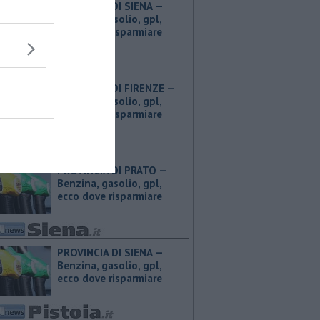
PROVINCIA DI SIENA — ​
Benzina, gasolio, gpl,
ecco dove risparmiare
PROVINCIA DI FIRENZE — ​
Benzina, gasolio, gpl,
ecco dove risparmiare
PROVINCIA DI PRATO — ​
Benzina, gasolio, gpl,
ecco dove risparmiare
PROVINCIA DI SIENA — ​
Benzina, gasolio, gpl,
ecco dove risparmiare