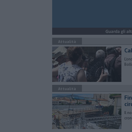
Attualità
Ca
L'on
Boll
Attualità
Fin
cir
Il n
cron