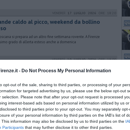
VENERDÌ
17 LUGLIO 2026
ORE 18:20
ande caldo al picco, weekend da bollino
sso
oscana si prepara ad un altro fine settimana rovente. A Firenze
imo grado di allerta esteso anche a domenica
VENERDÌ
10 LUGLIO 2026
ORE 19:00
oventati sotto la cupola di calore
renze.it -
Do Not Process My Personal Information
erature ancora in aumento, bollino rosso a Firenze e dappertutto
o oltre le medie: atteso qualche rovescio ma senza cedimenti della
to opt-out of the sale, sharing to third parties, or processing of your per
cola
formation for targeted advertising by us, please use the below opt-out s
r selection. Please note that after your opt-out request is processed y
eing interest-based ads based on personal information utilized by us or
VENERDÌ
10 LUGLIO 2026
ORE 08:10
disclosed to third parties prior to your opt-out. You may separately opt-
e lavori, tornano i treni nel nodo fiorentino
losure of your personal information by third parties on the IAB’s list of
. This information may also be disclosed by us to third parties on the
IA
rima fase dell'opera sul cavalcaferrovia del Ponte al Pino si è
Participants
that may further disclose it to other third parties.
lusa e il traffico ferroviario è tornato regolare. Già in agenda un