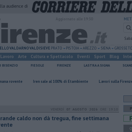
alla audience di
o
Aggiornato alle 19:30
MET
Sab
ELLO
VALDARNO
VALDISIEVE
PRATO
PISTOIA
AREZZO
SIENA
GROSSET
Lavoro
Arte
Cultura e Spettacolo
Eventi
Sport
Blog
Inte
I BISENZIO
FIESOLE
FIRENZE
LASTRA A SIGNA
SCAN
Iren sale al 100% di Etambiente
Lavori sulla Firenze-Roma, i treni
VENERDÌ
07 AGOSTO 2026
ORE 19:10
 grande caldo non dà tregua, fine settimana
vente
Q