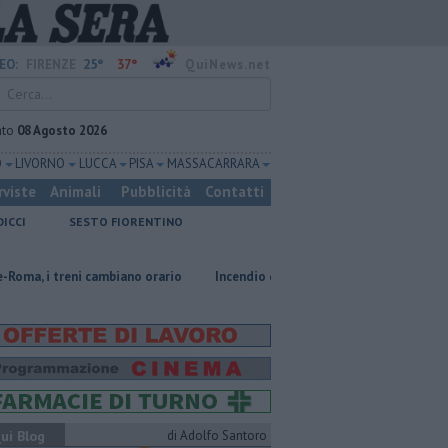
25°
37°
EO:
FIRENZE
QuiNews.net
ato
08 Agosto 2026
O
LIVORNO
LUCCA
PISA
MASSA CARRARA
rviste
Animali
Pubblicità
Contatti
DICCI
SESTO FIORENTINO
 cambiano orario
Incendio devasta un capannone, parte del tetto collass
ui Blog
di Adolfo Santoro