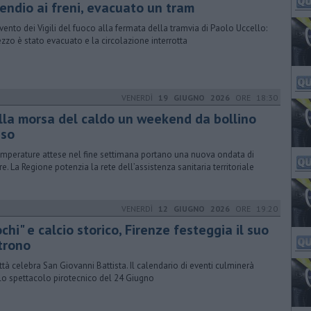
cendio ai freni, evacuato un tram
rvento dei Vigili del fuoco alla fermata della tramvia di Paolo Uccello:
ezzo è stato evacuato e la circolazione interrotta
VENERDÌ
19 GIUGNO 2026
ORE 18:30
lla morsa del caldo un weekend da bollino
sso
emperature attese nel fine settimana portano una nuova ondata di
re. La Regione potenzia la rete dell’assistenza sanitaria territoriale
VENERDÌ
12 GIUGNO 2026
ORE 19:20
chi" e calcio storico, Firenze festeggia il suo
trono
ittà celebra San Giovanni Battista. Il calendario di eventi culminerà
lo spettacolo pirotecnico del 24 Giugno