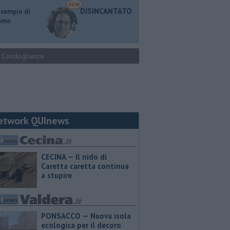
DISINCANTATO
esempio di
ismo
Condoglianze
etwork QUInews
CECINA — Il nido di
Caretta caretta continua
a stupire
PONSACCO — Nuova isola
ecologica per il decoro