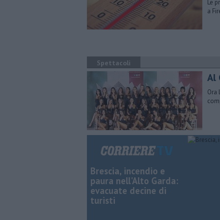
Le p
a Fi
Spettacoli
Al 
Ora 
comp
Brescia, incendio e
paura nell'Alto Garda:
evacuate decine di
turisti