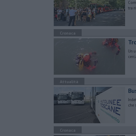
Comi
tra 
Cronaca
Tr
Un u
cerc
Attualità
Bus
Inde
che 
Cronaca