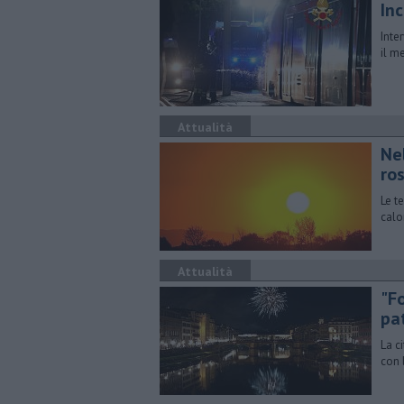
In
Inte
il m
Attualità
Ne
ro
Le t
calo
Attualità
"Fo
pa
La c
con 