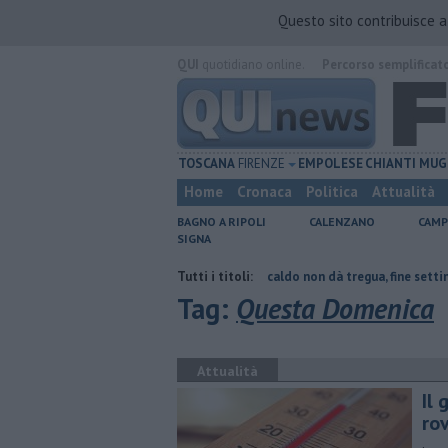
Questo sito contribuisce 
QUI
quotidiano online.
Percorso semplificat
TOSCANA
FIRENZE
EMPOLESE
CHIANTI
MUG
Home
Cronaca
Politica
Attualità
BAGNO A RIPOLI
CALENZANO
CAMP
SIGNA
tetto collassa
Il grande caldo non dà tregua, fine settimana rovente
Tutti i titoli:
Tag:
Questa Domenica
Attualità
Il
ro