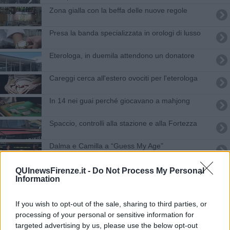
Zona gialla con la beffa delle nuove regole
Presa la banda specializzata in orologi di lusso
Eterologa, in duemila attendono un donatore
Careggi cerca all'estero ovociti per l'eterologa
In 14 nei guai perché giocavano a mahjong
Spaccio, controlli alla stazione e alla Fortezza
Dalma e Camilla a “Guess My Age”
Kata, lo zio arrestato per il racket delle stanze
QUInewsFirenze.it -
Do Not Process My Personal
Information
Coppia rapinata da quattro banditi col
passamontagna
If you wish to opt-out of the sale, sharing to third parties, or
Gli agenti di quartiere scendono in strada
processing of your personal or sensitive information for
targeted advertising by us, please use the below opt-out