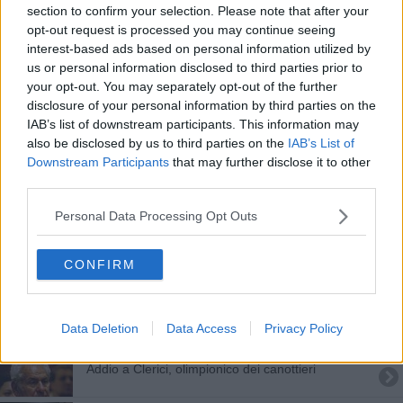
section to confirm your selection. Please note that after your
Cade dalle scale, grave un bimbo di 9 anni
opt-out request is processed you may continue seeing
interest-based ads based on personal information utilized by
Assalto al clochard con spranga e pietre
us or personal information disclosed to third parties prior to
your opt-out. You may separately opt-out of the further
Il Meyer per amico, torna l'open day
disclosure of your personal information by third parties on the
IAB’s list of downstream participants. This information may
Un mito irrisolto dentro l'opera di Leonardo
also be disclosed by us to third parties on the
IAB’s List of
Downstream Participants
that may further disclose it to other
Il figlio della coppia fatta a pezzi è in carcere in
third parties.
Svizzera
​Il condominio solidale per anziani e bambini
Personal Data Processing Opt Outs
Due fiorentini a Zero e Lode
CONFIRM
Elena e Leonardo sbancano il quiz di Rai Uno
Data Deletion
Data Access
Privacy Policy
L'incubo della moglie, picchiata davanti ai figli
Addio a Clerici, olimpionico dei canottieri