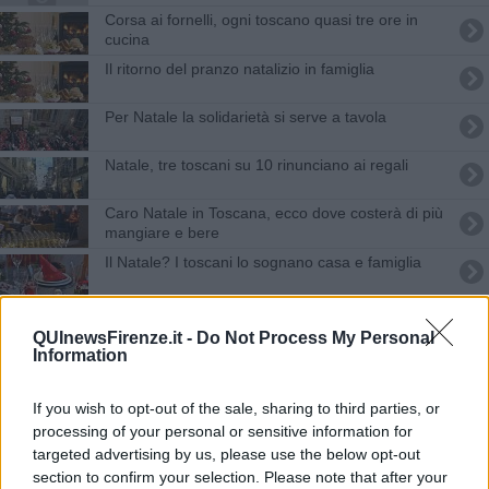
Corsa ai fornelli, ogni toscano quasi tre ore in
cucina
Il ritorno del pranzo natalizio in famiglia
Per Natale la solidarietà si serve a tavola
Natale, tre toscani su 10 rinunciano ai regali
Caro Natale in Toscana, ecco dove costerà di più
mangiare e bere
Il Natale? I toscani lo sognano casa e famiglia
La Toscana brilla, tutti gli eventi
QUInewsFirenze.it -
Do Not Process My Personal
Information
Pranzi e cenoni delle feste, i consigli dei medici
Natale in famiglia? Meglio al ristorante
If you wish to opt-out of the sale, sharing to third parties, or
processing of your personal or sensitive information for
Come si preparano gli italiani al Natale?
targeted advertising by us, please use the below opt-out
section to confirm your selection. Please note that after your