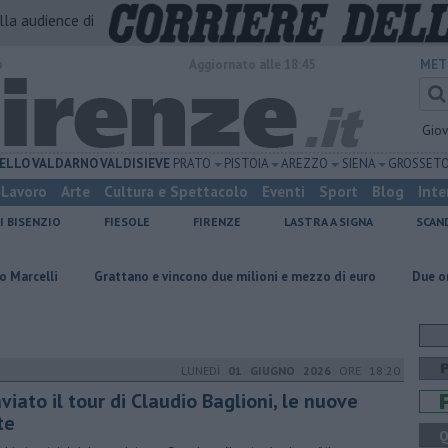
alla audience di
o
Aggiornato alle 18:45
MET
Gio
ELLO
VALDARNO
VALDISIEVE
PRATO
PISTOIA
AREZZO
SIENA
GROSSET
Lavoro
Arte
Cultura e Spettacolo
Eventi
Sport
Blog
Inte
I BISENZIO
FIESOLE
FIRENZE
LASTRA A SIGNA
SCAN
Grattano e vincono due milioni e mezzo di euro
Due ori nella Senna pe
LUNEDÌ
01 GIUGNO 2026
ORE 18:20
viato il tour di Claudio Baglioni, le nuove
te
Q