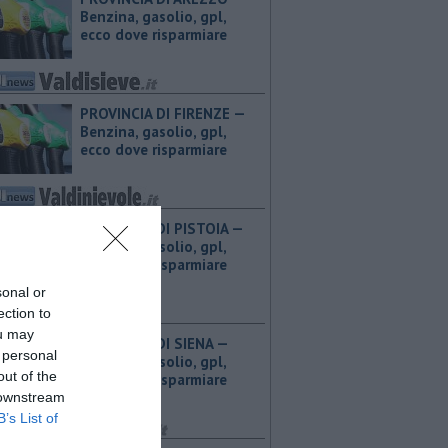
Benzina, gasolio, gpl,
ecco dove risparmiare
PROVINCIA DI FIRENZE — ​
Benzina, gasolio, gpl,
ecco dove risparmiare
PROVINCIA DI PISTOIA — ​
Benzina, gasolio, gpl,
ecco dove risparmiare
sonal or
ection to
ou may
PROVINCIA DI SIENA — ​
 personal
Benzina, gasolio, gpl,
out of the
ecco dove risparmiare
 downstream
B’s List of