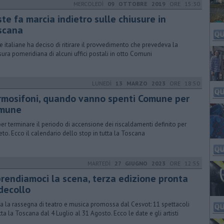
MERCOLEDÌ
09 OTTOBRE 2019
ORE 15:30
te fa marcia indietro sulle chiusure in
scana
e italiane ha deciso di ritirare il provvedimento che prevedeva la
sura pomeridiana di alcuni uffici postali in otto Comuni
LUNEDÌ
13 MARZO 2023
ORE 18:50
rmosifoni, quando vanno spenti Comune per
mune
per terminare il periodo di accensione dei riscaldamenti definito per
eto. Ecco il calendario dello stop in tutta la Toscana
MARTEDÌ
27 GIUGNO 2023
ORE 12:55
prendiamoci la scena, terza edizione pronta
 decollo
a la rassegna di teatro e musica promossa dal Cesvot: 11 spettacoli
utta la Toscana dal 4 Luglio al 31 Agosto. Ecco le date e gli artisti