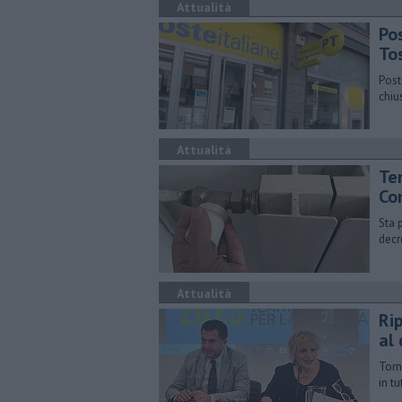
Attualità
Pos
To
Post
chiu
Attualità
Te
Co
Sta 
decr
Attualità
Ri
al
Torn
in t