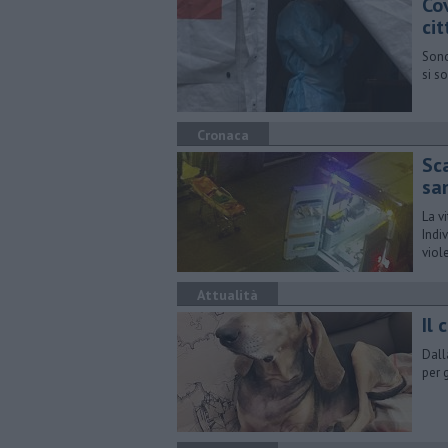
Co
cit
Sono
si s
Cronaca
Sc
sa
La v
Indi
viol
Attualità
Il 
Dall
per 