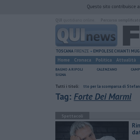
Questo sito contribuisce 
QUI
quotidiano online.
Percorso semplificat
TOSCANA
FIRENZE
EMPOLESE
CHIANTI
MUG
Home
Cronaca
Politica
Attualità
BAGNO A RIPOLI
CALENZANO
CAMP
SIGNA
to Eni
Giornalismo in lutto per la scomparsa di Stefano Marcelli
Tutti i titoli:
Tag:
Forte Dei Marmi
Spettacoli
Rin
da