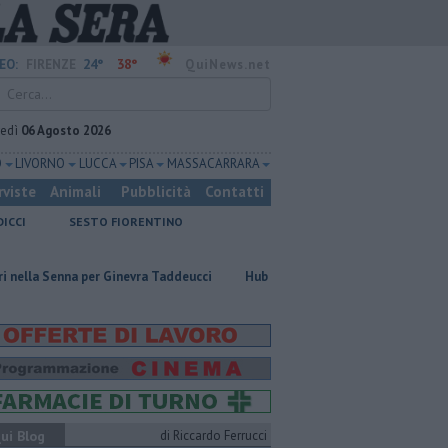
24°
38°
EO:
FIRENZE
QuiNews.net
vedì
06 Agosto 2026
O
LIVORNO
LUCCA
PISA
MASSA CARRARA
rviste
Animali
Pubblicità
Contatti
DICCI
SESTO FIORENTINO
r Ginevra Taddeucci
Hub delle energie rinnovabili nell'ex deposito Eni
ui Blog
di Riccardo Ferrucci