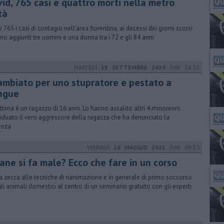
vid, 765 casi e quattro morti nella metro
tà
 765 i casi di contagio nell'area fiorentina, ai decessi dei giorni scorsi
ono aggiunti tre uomini e una donna tra i 72 e gli 84 anni
MARTEDÌ
15 SETTEMBRE 2020
ORE 18:15
ambiato per uno stupratore e pestato a
ngue
ittima è un ragazzo di 16 anni. Lo hanno assalito altri 4 minorenni.
viduato il vero aggressore della ragazza che ha denunciato la
enza
VENERDÌ
28 MAGGIO 2021
ORE 09:53
cane si fa male? Ecco che fare in un corso
a zecca alle tecniche di rianimazione e in generale di primo soccorso
gli animali domestici al centro di un seminario gratuito con gli esperti