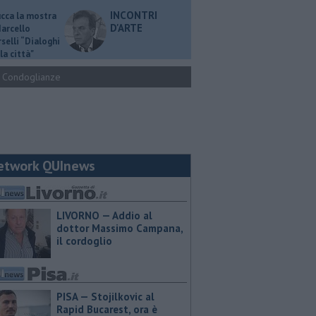
INCONTRI
ucca la mostra
D'ARTE
Marcello
selli “Dialoghi
la città"
Condoglianze
etwork QUInews
LIVORNO — Addio al
dottor Massimo Campana,
il cordoglio
PISA — Stojilkovic al
Rapid Bucarest, ora è