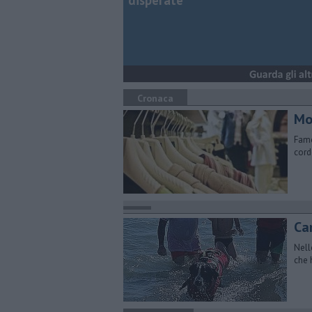
disperate
Cronaca
Mo
Famo
cord
​C
Nell
che 