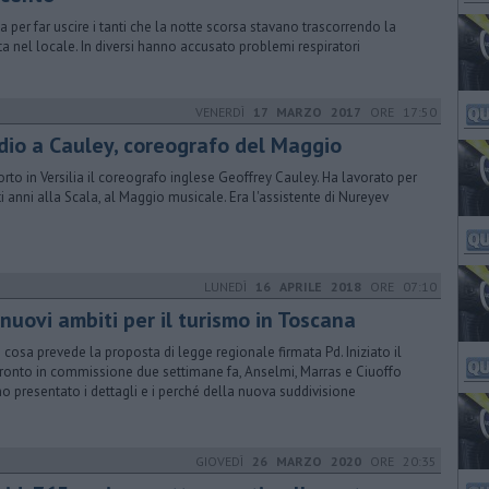
a per far uscire i tanti che la notte scorsa stavano trascorrendo la
ta nel locale. In diversi hanno accusato problemi respiratori
VENERDÌ
17 MARZO 2017
ORE 17:50
dio a Cauley, coreografo del Maggio
orto in Versilia il coreografo inglese Geoffrey Cauley. Ha lavorato per
i anni alla Scala, al Maggio musicale. Era l'assistente di Nureyev
LUNEDÌ
16 APRILE 2018
ORE 07:10
nuovi ambiti per il turismo in Toscana
 cosa prevede la proposta di legge regionale firmata Pd. Iniziato il
ronto in commissione due settimane fa, Anselmi, Marras e Ciuoffo
o presentato i dettagli e i perché della nuova suddivisione
GIOVEDÌ
26 MARZO 2020
ORE 20:35