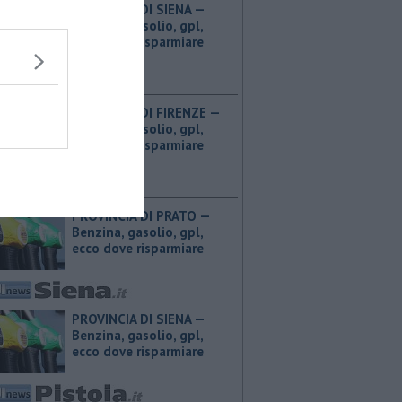
PROVINCIA DI SIENA — ​
Benzina, gasolio, gpl,
ecco dove risparmiare
PROVINCIA DI FIRENZE — ​
Benzina, gasolio, gpl,
ecco dove risparmiare
PROVINCIA DI PRATO — ​
Benzina, gasolio, gpl,
ecco dove risparmiare
PROVINCIA DI SIENA — ​
Benzina, gasolio, gpl,
ecco dove risparmiare