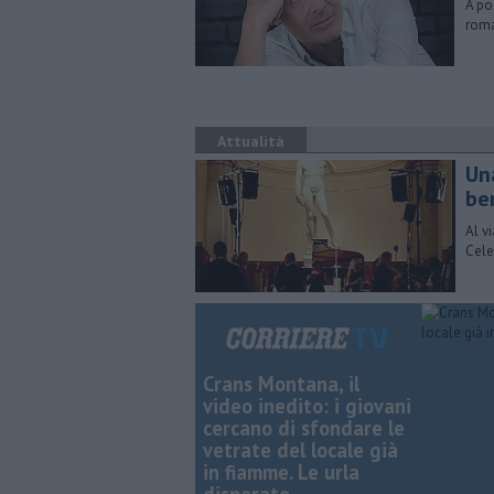
A po
roma
Attualità
Un
be
Al v
Cele
Crans Montana, il
video inedito: i giovani
cercano di sfondare le
vetrate del locale già
in fiamme. Le urla