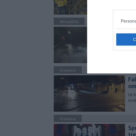
fami
Persona
Attualità
In
ele
Tosc
oltr
Cronaca
Fa
om
Un f
inci
Cronaca
Spr
tr