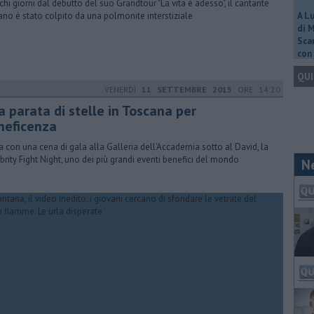
chi giorni dal debutto del suo Grandtour "La vita è adesso", il cantante
no è stato colpito da una polmonite interstiziale
A L
di 
Scar
con 
QUI
VENERDÌ
11 SETTEMBRE 2015
ORE 14:20
a parata di stelle in Toscana per
neficenza
ia con una cena di gala alla Galleria dell'Accademia sotto al David, la
brity Fight Night, uno dei più grandi eventi benefici del mondo
N