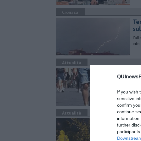
Cronaca
Tem
su
L'al
inter
Attualità
I 
QUInewsFi
an
I da
If you wish 
Tosc
sensitive in
anal
confirm you
continue se
Attualità
information 
Nu
further disc
biri
participants
Downstream 
Nott