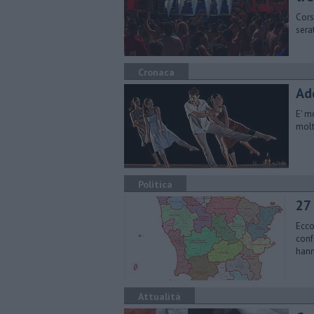
Cors
sera
Cronaca
Ad
E' m
molt
Politica
27 
Ecco
conf
hann
Attualità