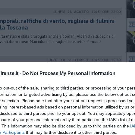
LUNEDÌ
28 AGOSTO 2023
ORE 22:00
porali, raffiche di vento, migliaia di fulmini
lla Toscana
lerta meteo è stata prorogata anche a domani. Alberi divelti, decine di
venti di soccorso. Mari infuriati e traghetti costretti a fermarsi
LUNEDÌ
18 SETTEMBRE 2023
ORE 19:20
toscani sono sempre di meno, sempre più
renze.it -
Do Not Process My Personal Information
ziani
ti del censimento Istat scattano la fotografia demografica della
to opt-out of the sale, sharing to third parties, or processing of your per
ana. Le donne sono più degli uomini. C'è ancora una quota di
formation for targeted advertising by us, please use the below opt-out s
fabeti
r selection. Please note that after your opt-out request is processed y
eing interest-based ads based on personal information utilized by us or
MARTEDÌ
31 OTTOBRE 2023
ORE 08:30
disclosed to third parties prior to your opt-out. You may separately opt-
bifragi e tromba d'aria, alberi caduti come
losure of your personal information by third parties on the IAB’s list of
lli
. This information may also be disclosed by us to third parties on the
IA
Participants
that may further disclose it to other third parties.
e da dimenticare in Toscana fra tetti scoperchiati, sottopassi allagati,