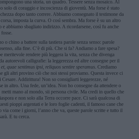
n compongono una storia, un quadro. Tessere senza mosaico. Al
a o solo di coraggio e incoscienza di gioventù. Ma forse è stato
tanchezza dopo tanto correre. Abbiamo consegnato il testimone da
corsa, imposta la curva. O così sembra. Ma forse è su un altro
no e abbiamo sbagliato indirizzo. A ricordarsene, così fu anche
 fosse.
 o chino a battere sulla tastiera parole senza senso: parole
osenso, alla fine. C’è di più. Che si fa? Andiamo a fare spesa?
 meritevole rendere più leggera la vita, senza che divenga
 da autorevoli calligrafie: la leggerezza ed altre consegne per il
et, quae sentimus ipsi, reliquos sentire speramus
. Crediamo
e gli altri provino ciò che noi stessi proviamo. Questa invece ci
i Cesare. Addirittura! Non so consigliarti leggerezze, né
, se in altro. Una fede, un’idea. Non ho consegne da attendere o
i, metti mano al mondo, sii persona civile. Ma credi in quello che
iaspora e non solo alla Terra occorre pace. Ci sarà qualcosa di
uesti pioppi argentati e le loro foglie cadenti, il famoso cane che
o via come i giorni, l’anno che va, queste parole scritte e tutto il
arà. E tu cerca.