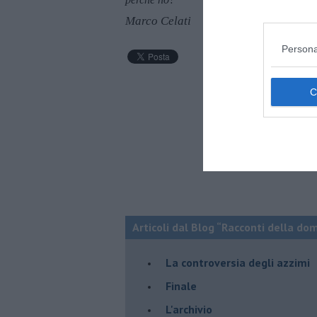
Marco Celati
Persona
Articoli dal Blog “Racconti della do
La controversia degli azzimi
Finale
L'archivio