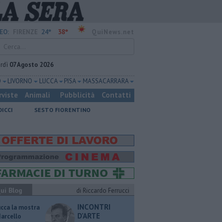
24°
38°
EO:
FIRENZE
QuiNews.net
rdì
07 Agosto 2026
O
LIVORNO
LUCCA
PISA
MASSA CARRARA
rviste
Animali
Pubblicità
Contatti
DICCI
SESTO FIORENTINO
ui Blog
di Riccardo Ferrucci
INCONTRI
ucca la mostra
D'ARTE
Marcello