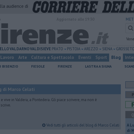
alla audience di
o
Aggiornato alle 19:30
MET
Vene
ELLO
VALDARNO
VALDISIEVE
PRATO
PISTOIA
AREZZO
SIENA
GROSSET
Lavoro
Arte
Cultura e Spettacolo
Eventi
Sport
Blog
Inte
I BISENZIO
FIESOLE
FIRENZE
LASTRA A SIGNA
SCAN
 di Marco Celati
vive in Valdera, a Pontedera. Gli piace scrivere, ma non è
scrive.
Q
Vedi tutti gli articoli del blog di Marco Celati
A L
di 