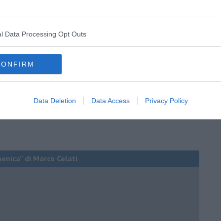
l Data Processing Opt Outs
CONFIRM
Data Deletion
Data Access
Privacy Policy
menica” di Marco Celati