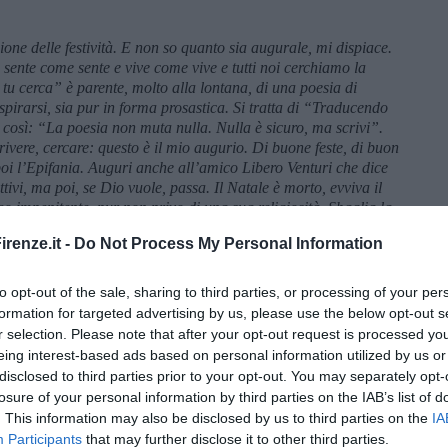
ione delle festività. E non so quanto sia augurale, mi dispiace.
ente come sente e vive come vive e tutti noi cerchiamo la
E tu cerca” è parente, molto alla lontana, di una poesia di
spirarsi, sia pur in forma prosastica. Si tratta di “Traducendo
e così: “La poesia non muta nulla. Nulla è sicuro, ma scrivi”.
rivere, cercare: questo è il mio augurio. Di buone feste, di buon
i l’Epifania. Auguri anche all’amico Libero Venturi che dice
ttivi, ma poi, se Dio vuole, passa. Il Natale è morto, evviva il
o impenitente, pur non privo di una sua religiosità. Sbaglia la
buon Natale, lo dico anche da non credente. Laici sono tutti
renze.it -
Do Not Process My Personal Information
no, credenti o no. E che lo Stato sia laico, siamo d’accordo. Ma
 dirci cristiani” e poi, semmai, nel rispetto delle altre fedi,
te. Che so? Oltre alle festività laiche, la ricorrenza religiosa di
to opt-out of the sale, sharing to third parties, or processing of your per
 ricorda, per gli islamici e non solo, il sacrificio di Abramo e
formation for targeted advertising by us, please use the below opt-out s
 anche musulmani
ce ne saranno – lo festeggeranno in forma
r selection. Please note that after your opt-out request is processed y
a in laboratorio, dal sapore di agnello o montone, a piacere. E
eing interest-based ads based on personal information utilized by us or
poso e preghiera. Basterebbe non esagerare con ortodossie,
disclosed to third parties prior to your opt-out. You may separately opt-
nti guai. Noi avevamo il Sabato fascista, ma quella era una festa
losure of your personal information by third parties on the IAB’s list of
Natale, buon anno nuovo, buone feste. Buon tutto, nonostante
. This information may also be disclosed by us to third parties on the
IA
iù “giusta”. Perché no? Benedetto venditore di almanacchi,
Participants
that may further disclose it to other third parties.