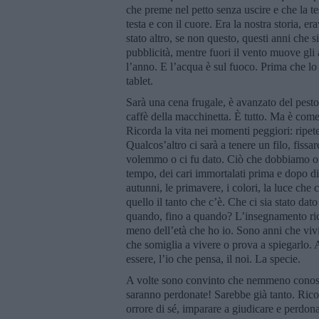
che preme nel petto senza uscire e che la te
testa e con il cuore. Era la nostra storia,
stato altro, se non questo, questi anni che 
pubblicità, mentre fuori il vento muove gli a
l’anno. E l’acqua è sul fuoco. Prima che l
tablet.
Sarà una cena frugale, è avanzato del pesto.
caffè della macchinetta. È tutto. Ma è come
Ricorda la vita nei momenti peggiori: ripete
Qualcos’altro ci sarà a tenere un filo, fiss
volemmo o ci fu dato. Ciò che dobbiamo o p
tempo, dei cari immortalati prima e dopo di 
autunni, le primavere, i colori, la luce ch
quello il tanto che c’è. Che ci sia stato dat
quando, fino a quando? L’insegnamento rice
meno dell’età che ho io. Sono anni che viv
che somiglia a vivere o prova a spiegarlo. 
essere, l’io che pensa, il noi. La specie.
A volte sono convinto che nemmeno conosco 
saranno perdonate! Sarebbe già tanto. Ricor
orrore di sé, imparare a giudicare e perdonar