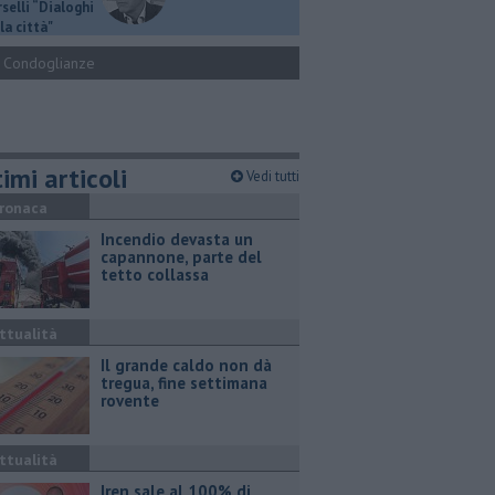
selli “Dialoghi
la città"
Condoglianze
imi articoli
Vedi tutti
ronaca
Incendio devasta un
capannone, parte del
tetto collassa
ttualità
Il grande caldo non dà
tregua, fine settimana
rovente
ttualità
Iren sale al 100% di