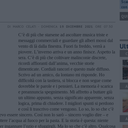
Scar
con 
QUI
DI MARCO CELATI - DOMENICA
19 DICEMBRE 2021
ORE 07:30
C’è di più che starsene ad ascoltare musica triste e
messaggi commerciali e guardare gli alberi mossi dal
Ult
vento di là dalla finestra. Fuori fa freddo, verrà a
piovere. L’inverno arriva e un anno finisce. Aspetto la
C
sera. C’è di più che coltivare malinconie discrete,
ricordi affioranti dall’anima, vecchie storie
dimenticate. Cordiali rancori e questo male diffuso.
Scrivo ad un amico, da lontano mi risponde. Ho
difficoltà con la tastiera, si blocca e non segue come
dovrebbe le parole e i pensieri. La memoria è scarica
A
e preannuncia spegnimento. Mi affretto a buttare giù
un ultimo appunto, senza significato apparente, senza
logica, prima di chiudere. I migliori spunti si perdono
e così li trascrivo come vengono. Lo so, lo so che c’è
evo essere sincero. Così non lo sarò – sincero voglio dire – e
A
ere l’acqua al fuoco per la pasta. E la storia è questa: niente
 per ingannare l’ozio e sfuggirgli. Ma lo so che c’è altro. Qualcosa