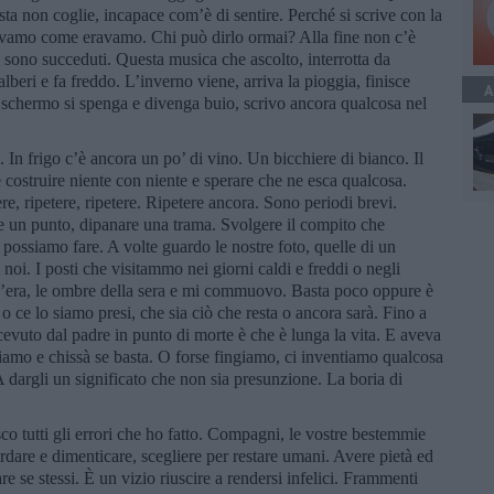
sta non coglie, incapace com’è di sentire. Perché si scrive con la
 eravamo come eravamo. Chi può dirlo ormai? Alla fine non c’è
si sono succeduti. Questa musica che ascolto, interrotta da
lberi e fa freddo. L’inverno viene, arriva la pioggia, finisce
A
o schermo si spenga e divenga buio, scrivo ancora qualcosa nel
 In frigo c’è ancora un po’ di vino. Un bicchiere di bianco. Il
 costruire niente con niente e sperare che ne esca qualcosa.
re, ripetere, ripetere. Ripetere ancora. Sono periodi brevi.
are un punto, dipanare una trama. Svolgere il compito che
ossiamo fare. A volte guardo le nostre foto, quelle di un
noi. I posti che visitammo nei giorni caldi e freddi o negli
e c’era, le ombre della sera e mi commuovo. Basta poco oppure è
o o ce lo siamo presi, che sia ciò che resta o ancora sarà. Fino a
vuto dal padre in punto di morte è che è lunga la vita. E aveva
iamo e chissà se basta. O forse fingiamo, ci inventiamo qualcosa
A dargli un significato che non sia presunzione. La boria di
tutti gli errori che ho fatto. Compagni, le vostre bestemmie
dare e dimenticare, scegliere per restare umani. Avere pietà ed
e se stessi. È un vizio riuscire a rendersi infelici. Frammenti