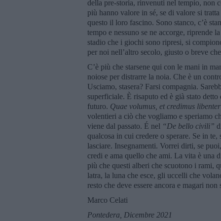
della pre-storia, rinvenuti nel tempio, no
più hanno valore in sé, se di valore si tratt
questo il loro fascino. Sono stanco, c’è s
tempo e nessuno se ne accorge, riprende la 
stadio che i giochi sono ripresi, si compio
per noi nell’altro secolo, giusto o breve che
C’è più che starsene qui con le mani in mano
noiose per distrarre la noia. Che è un contr
Usciamo, stasera? Farsi compagnia. Sarebbe
superficiale. È risaputo ed è già stato detto
futuro.
Quae volumus, et credimus libenter 
volentieri a ciò che vogliamo e speriamo ch
viene dal passato. É nel
“
De bello civili”
d
qualcosa in cui credere o sperare. Se in te
lasciare. Insegnamenti. Vorrei dirti, se puo
credi e ama quello che ami. La vita è una d
più che questi alberi che scuotono i rami, q
latra, la luna che esce, gli uccelli che volan
resto che deve essere ancora e magari non s
Marco Celati
Pontedera,
Dicembre 2021