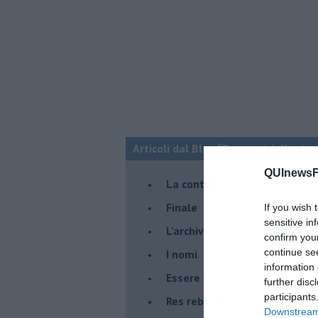
Articoli dal Blog “Racconti della do
QUInewsFi
La controversia degli azzimi
Finale
If you wish 
sensitive in
L'archivio
confirm you
continue se
I nomi
information 
Essere
further disc
participants
Res rebus
Downstream 