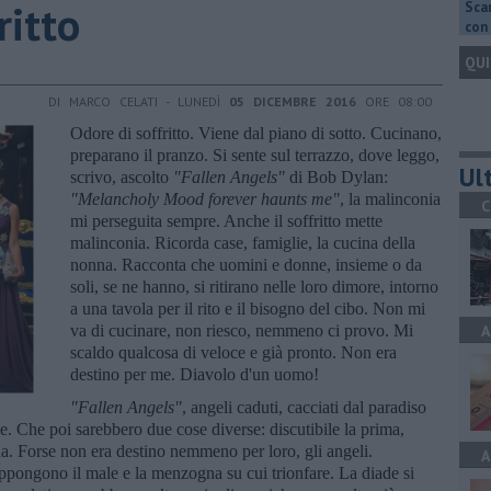
ritto
Scar
con 
QUI
DI MARCO CELATI - LUNEDÌ
05 DICEMBRE 2016
ORE 08:00
Odore di soffritto. Viene dal piano di sotto. Cucinano,
preparano il pranzo. Si sente sul terrazzo, dove leggo,
Ult
scrivo, ascolto
"Fallen Angels"
di Bob Dylan:
"Melancholy Mood forever haunts me"
, la malinconia
C
mi perseguita sempre. Anche il soffritto mette
malinconia. Ricorda case, famiglie, la cucina della
nonna. Racconta che uomini e donne, insieme o da
soli, se ne hanno, si ritirano nelle loro dimore, intorno
a una tavola per il rito e il bisogno del cibo. Non mi
va di cucinare, non riesco, nemmeno ci provo. Mi
A
scaldo qualcosa di veloce e già pronto. Non era
destino per me. Diavolo d'un uomo!
"Fallen Angels"
, angeli caduti, cacciati dal paradiso
ne. Che poi sarebbero due cose diverse: discutibile la prima,
a. Forse non era destino nemmeno per loro, gli angeli.
A
suppongono il male e la menzogna su cui trionfare. La diade si