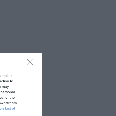
sonal or
ection to
ou may
 personal
out of the
 downstream
B’s List of