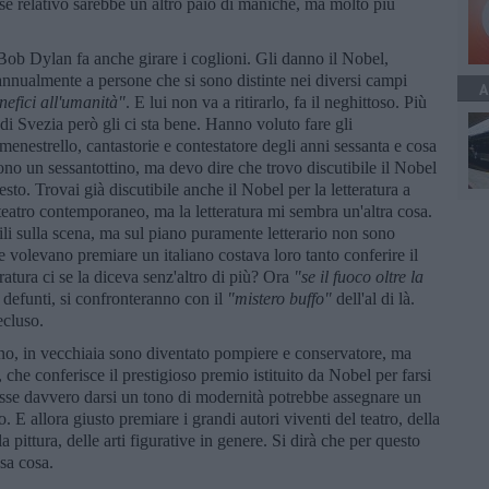
fosse relativo sarebbe un altro paio di maniche, ma molto più
Bob Dylan fa anche girare i coglioni. Gli danno il Nobel,
 annualmente a persone che si sono distinte nei diversi campi
A
efici all'umanit
à"
. E lui non va a ritirarlo, fa il neghittoso. Più
di Svezia però gli ci sta bene. Hanno voluto fare gli
menestrello, cantastorie e contestatore degli anni sessanta e cosa
ono un sessantottino, ma devo dire che trovo discutibile il Nobel
esto. Trovai già discutibile anche il Nobel per la letteratura a
 teatro contemporaneo, ma la letteratura mi sembra un'altra cosa.
ili sulla scena, ma sul piano puramente letterario non sono
volevano premiare un italiano costava loro tanto conferire il
atura ci se la diceva senz'altro di più? Ora
"se il fuoco oltre la
 defunti, si confronteranno con il
"mistero buffo"
dell'al di là.
ecluso.
ino, in vecchiaia sono diventato pompiere e conservatore, ma
 che conferisce il prestigioso premio istituito da Nobel per farsi
esse davvero darsi un tono di modernità potrebbe assegnare un
io. E allora giusto premiare i grandi autori viventi del teatro, della
pittura, delle arti figurative in genere. Si dirà che per questo
ssa cosa.