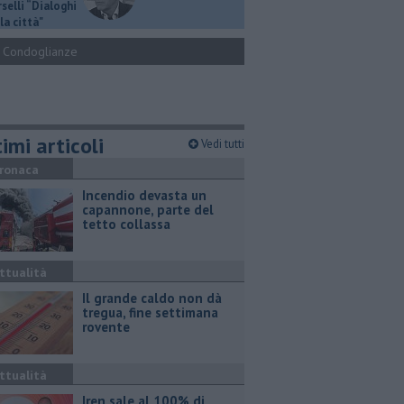
selli “Dialoghi
la città"
Condoglianze
imi articoli
Vedi tutti
ronaca
Incendio devasta un
capannone, parte del
tetto collassa
ttualità
Il grande caldo non dà
tregua, fine settimana
rovente
ttualità
Iren sale al 100% di