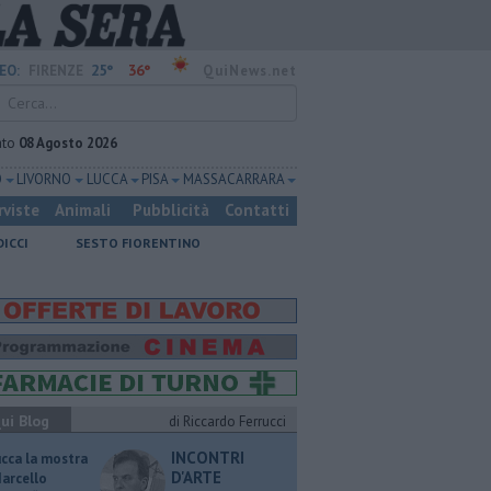
25°
36°
EO:
FIRENZE
QuiNews.net
ato
08 Agosto 2026
O
LIVORNO
LUCCA
PISA
MASSA CARRARA
rviste
Animali
Pubblicità
Contatti
DICCI
SESTO FIORENTINO
ui Blog
di Riccardo Ferrucci
INCONTRI
ucca la mostra
D'ARTE
Marcello