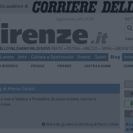
alla audience di
o
Aggiornato alle 19:30
MET
Sab
ELLO
VALDARNO
VALDISIEVE
PRATO
PISTOIA
AREZZO
SIENA
GROSSET
Lavoro
Arte
Cultura e Spettacolo
Eventi
Sport
Blog
Inte
I BISENZIO
FIESOLE
FIRENZE
LASTRA A SIGNA
SCAN
 di Marco Celati
vive in Valdera, a Pontedera. Gli piace scrivere, ma non è
scrive.
Q
Vedi tutti gli articoli del blog di Marco Celati
A L
di 