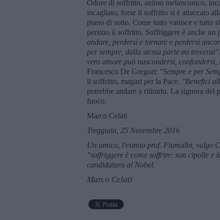
Odore di soffritto, animo melanconico, inca
incagliato, forse il soffritto si è attaccato
piano di sotto. Come tutto vanisce e tutto 
persino il soffritto. Soffriggere è anche un p
andare, perdersi e tornare e perdersi anco
per sempre, dalla stessa parte mi troverai"
vero amore può nascondersi, confondersi,
Francesco De Gregori:
"Sempre e per Sem
il soffritto, magari per la Pace.
"Benefici al
potrebbe andare a ritirarlo. La signora del p
fuoco.
Marco Celati
Treggiaia, 25 Novembre 2016
Un amico, l'esimio prof. Fiumalbi, vulgo Cig
"soffriggere è come soffrire: son cipolle e la
candidatura al Nobel.
Marco Celati