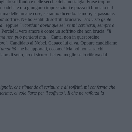
gliato sul fondo e nelle secche della nostalgia. Forse troppo
 alla padella e ora giungono imprecazioni e puzza di bruciato dal
sfuma delle umane cose, staranno dicendo: l'amore, la passione,
o' soffrire. Ne ho sentiti di soffritti bruciare.
"Ho visto gente
ra"
eppure
"ricordati: dovunque sei, se mi cercherai, sempre e
.
Perché il vero amore è come un soffritto che non brucia,
"il
 ma non può perdersi mai"
. Canta, non in quest'ordine,
pre".
Candidato al Nobel. Capace lui ci va. Oppure candidiamo
l'umanità"
ne ha apportati, eccome! Ma poi non si sa chi
iano di sotto, no di sicuro. Lei era meglio se lo ritirava dal
nale, che s'intende di scrittura e di soffritti, mi conferma che
crime, ci vole l'arte per il soffritto". Il che ne rafforza la