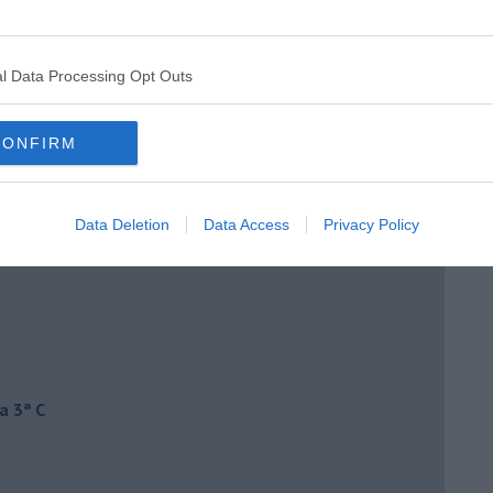
l Data Processing Opt Outs
CONFIRM
Data Deletion
Data Access
Privacy Policy
a 3ª C