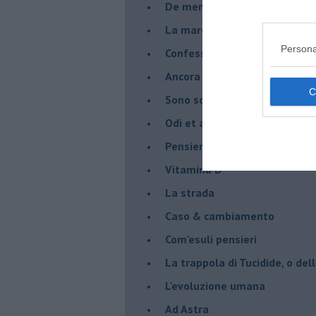
De mente
La marcia
Persona
Confessioni del pappagallo
Ancora pensieri & disordine
Sono solo parole
Odi et amo
Pensieri in disordine sparso
Vitamina D
La strada
Caso & cambiamento
Com'esuli pensieri
La trappola di Tucidide, o dell
L'evoluzione umana
Ad Astra