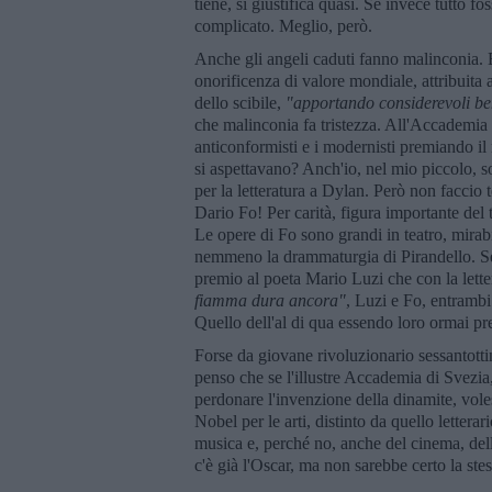
tiene, si giustifica quasi. Se invece tutto 
complicato. Meglio, però.
Anche gli angeli caduti fanno malinconia. 
onorificenza di valore mondiale, attribuita
dello scibile,
"apportando considerevoli ben
che malinconia fa tristezza. All'Accademia 
anticonformisti e i modernisti premiando il 
si aspettavano? Anch'io, nel mio piccolo, s
per la letteratura a Dylan. Però non faccio t
Dario Fo! Per carità, figura importante del
Le opere di Fo sono grandi in teatro, mirab
nemmeno la drammaturgia di Pirandello. Se 
premio al poeta Mario Luzi che con la letter
fiamma dura ancora"
, Luzi e Fo, entrambi
Quello dell'al di qua essendo loro ormai pr
Forse da giovane rivoluzionario sessantott
penso che se l'illustre Accademia di Svezia,
perdonare l'invenzione della dinamite, vol
Nobel per le arti, distinto da quello letterar
musica e, perché no, anche del cinema, della 
c'è già l'Oscar, ma non sarebbe certo la ste