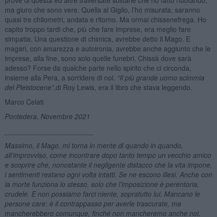
ma giuro che sono vere. Quella al Giglio, l’ho misurata, saranno
quasi tre chilometri, andata e ritorno. Ma ormai chissenefrega. Ho
capito troppo tardi che, più che fare imprese, era meglio fare
simpatia. Una questione di chimica, avrebbe detto il Mago. E
magari, con amarezza e autoironia, avrebbe anche aggiunto che le
imprese, alla fine, sono solo quelle funebri. Chissà dove sarà
adesso? Forse da qualche parte nello spirito che ci circonda,
insieme alla Pera, a sorridere di noi.
“Il più grande uomo scimmia
del Pleistocene”
,di Roy Lewis, era il libro che stava leggendo.
Marco Celati
Pontedera, Novembre 2021
_______________________
Massimo, il Mago, mi torna in mente di quando in quando,
all’improvviso, come incontrare dopo tanto tempo un vecchio amico
e scoprire che, nonostante il negligente distacco che la vita impone,
i sentimenti restano ogni volta intatti. Se ne escono illesi. Anche con
la morte funziona lo stesso, solo che l’imposizione è perentoria,
crudele. E non possiamo farci niente, sopratutto lui. Mancano le
persone care: è il contrappasso per averle trascurate, ma
mancherebbero comunque, finché non mancheremo anche noi.