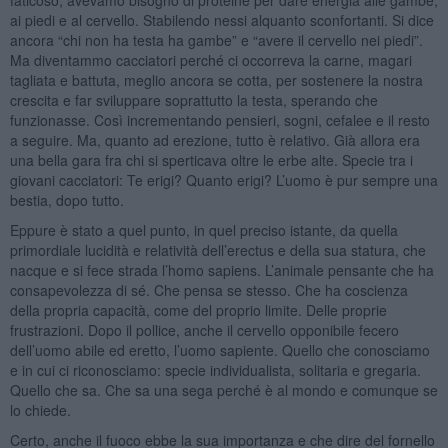
ai piedi e al cervello. Stabilendo nessi alquanto sconfortanti. Si dice
ancora “chi non ha testa ha gambe” e “avere il cervello nei piedi”.
Ma diventammo cacciatori perché ci occorreva la carne, magari
tagliata e battuta, meglio ancora se cotta, per sostenere la nostra
crescita e far sviluppare soprattutto la testa, sperando che
funzionasse. Così incrementando pensieri, sogni, cefalee e il resto
a seguire. Ma, quanto ad erezione, tutto è relativo. Già allora era
una bella gara fra chi si sperticava oltre le erbe alte. Specie tra i
giovani cacciatori: Te erigi? Quanto erigi? L’uomo è pur sempre una
bestia, dopo tutto.
Eppure è stato a quel punto, in quel preciso istante, da quella
primordiale lucidità e relatività dell’erectus e della sua statura, che
nacque e si fece strada l’homo sapiens. L’animale pensante che ha
consapevolezza di sé. Che pensa se stesso. Che ha coscienza
della propria capacità, come del proprio limite. Delle proprie
frustrazioni. Dopo il pollice, anche il cervello opponibile fecero
dell’uomo abile ed eretto, l’uomo sapiente. Quello che conosciamo
e in cui ci riconosciamo: specie individualista, solitaria e gregaria.
Quello che sa. Che sa una sega perché è al mondo e comunque se
lo chiede.
Certo, anche il fuoco ebbe la sua importanza e che dire del fornello