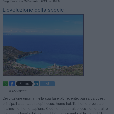
,
Domenica
ore 10:30
Blog
05 Dicembre 2021
L'evoluzione della specie
. —
a Massimo
L’evoluzione umana, nella sua fase più recente, passa da questi
principali stadi: australopithecus, homo habilis, homo erectus e,
finalmente, homo sapiens. Cioè noi. L’australopiteco non era altro
che una scimmia del sud e vabbè. Il passaggio all’homo habilis fu