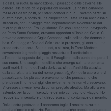
a gas! E la ruota, la navigazione, il passaggio dalle caverne alle
dimore, alle tende delle popolazioni nomadi. La nostra canadese
rossa era da tre posti, per starci comodi in due. Eravamo partiti su
quattro ruote, a bordo di una cinquecento usata, rossa anch’essa e
stracarica, con un viaggio reso inopinatamente avventuroso dai
miei colpi di sonno. Ero il guidatore. Poi con il traghetto, navigando
da Porto Santo Stefano, eravamo approdati all’Isola del Giglio. Ci
eravamo accampati a Giglio Campese, sulla collina che domina la
baia. Campeggio “Baia del Sole”: era la preistoria, gli anni ‘60, ma
credo esista ancora. Sotto di noi, a sinistra, la Torre Medicea,
sovrastante la grande spiaggia rossastra e il porticciolo e,
all’estremità opposta del golfo, il Faraglione, sulla punta che porta il
suo nome. Uno scoglio monolitico che emerge sul mare per circa
venti metri. Il nome dell’isola derivava, sin dall’antichità classica,
dalla storpiatura latina del nome greco,
aigylion
, delle capre che vi
pascolavano. Le più capre eravamo noi che pensavamo che
prendesse il nome dai gigli che evidentemente non vi crescevano.
Vi cresceva invece l’uva da cui un pregiato aleatico. Ma allora ero
astemio, per la commiserazione del mio compagno di viaggio. Ho
recuperato in seguito e gli chiedo scusa, lui contumace dal mondo.
Dalla nostra postazione il panorama toglie il respiro: azzurro a
perdita d’occhio e silenzio. Raramente qualche gabbiano appare e