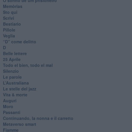
O sonho de um prisioneiro
Memòrias
Sto qui
Scrivi
Bestiario
Pillole
Veglia
​“D” come delitto
D
Belle lettere
25 Aprile
Todo el bien, todo el mal
Silenzio
Le parole
​L’Australiana
Le stelle del jazz
Vita & morte
Auguri
Moro
Passanti
Continuando, la nonna e il carretto
Metaverso smart
Fiamme