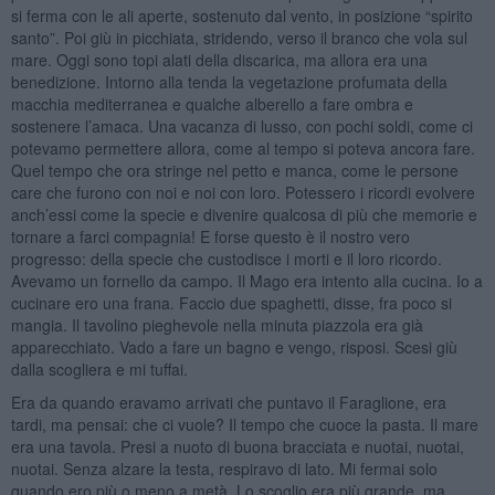
si ferma con le ali aperte, sostenuto dal vento, in posizione “spirito
santo”. Poi giù in picchiata, stridendo, verso il branco che vola sul
mare. Oggi sono topi alati della discarica, ma allora era una
benedizione. Intorno alla tenda la vegetazione profumata della
macchia mediterranea e qualche alberello a fare ombra e
sostenere l’amaca. Una vacanza di lusso, con pochi soldi, come ci
potevamo permettere allora, come al tempo si poteva ancora fare.
Quel tempo che ora stringe nel petto e manca, come le persone
care che furono con noi e noi con loro. Potessero i ricordi evolvere
anch’essi come la specie e divenire qualcosa di più che memorie e
tornare a farci compagnia! E forse questo è il nostro vero
progresso: della specie che custodisce i morti e il loro ricordo.
Avevamo un fornello da campo. Il Mago era intento alla cucina. Io a
cucinare ero una frana. Faccio due spaghetti, disse, fra poco si
mangia. Il tavolino pieghevole nella minuta piazzola era già
apparecchiato. Vado a fare un bagno e vengo, risposi. Scesi giù
dalla scogliera e mi tuffai.
Era da quando eravamo arrivati che puntavo il Faraglione, era
tardi, ma pensai: che ci vuole? Il tempo che cuoce la pasta. Il mare
era una tavola. Presi a nuoto di buona bracciata e nuotai, nuotai,
nuotai. Senza alzare la testa, respiravo di lato. Mi fermai solo
quando ero più o meno a metà. Lo scoglio era più grande, ma