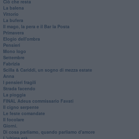
Ciò che resta
La balena
Vittorio
La bufera
Il mago, la pera e il Bar la Posta
Primavera
Elogio dell'ombra
Pensieri
Mono logo
Settembre
Fabrizia
​Scilla & Cariddi, un sogno di mezza estate
Anna
I pensieri fragili
Strada facendo
La pioggia
FINAL Adeus commissario Favati
Il cigno serpente
Le feste comandate
Il focolare
Giorni.
Di cosa parliamo, quando parliamo d'amore
L'ultima età