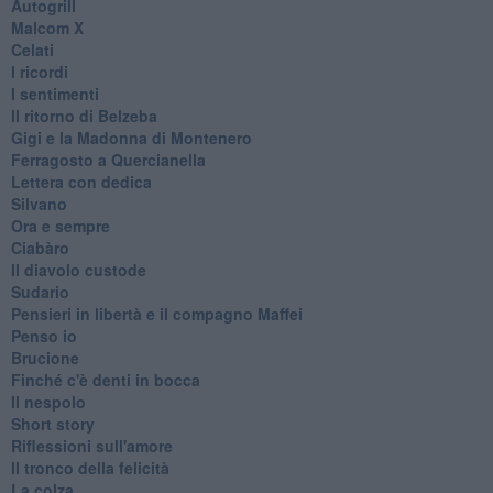
Autogrill
Malcom X
Celati
I ricordi
I sentimenti
Il ritorno di Belzeba
Gigi e la Madonna di Montenero
Ferragosto a Quercianella
Lettera con dedica
Silvano
Ora e sempre
Ciabàro
Il diavolo custode
Sudario
Pensieri in libertà e il compagno Maffei
Penso io
Brucione
Finché c'è denti in bocca
Il nespolo
Short story
Riflessioni sull'amore
Il tronco della felicità
La colza