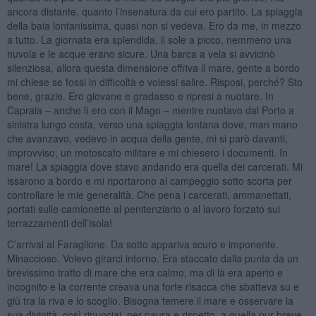
ancora distante, quanto l’insenatura da cui ero partito. La spiaggia
della baia lontanissima, quasi non si vedeva. Ero da me, in mezzo
a tutto. La giornata era splendida, il sole a picco, nemmeno una
nuvola e le acque erano sicure. Una barca a vela si avvicinò
silenziosa, allora questa dimensione offriva il mare, gente a bordo
mi chiese se fossi in difficoltà e volessi salire. Risposi, perché? Sto
bene, grazie. Ero giovane e gradasso e ripresi a nuotare. In
Capraia – anche lì ero con il Mago – mentre nuotavo dal Porto a
sinistra lungo costa, verso una spiaggia lontana dove, man mano
che avanzavo, vedevo in acqua della gente, mi si parò davanti,
improvviso, un motoscafo militare e mi chiesero i documenti. In
mare! La spiaggia dove stavo andando era quella dei carcerati. Mi
issarono a bordo e mi riportarono al campeggio sotto scorta per
controllare le mie generalità. Che pena i carcerati, ammanettati,
portati sulle camionette al penitenziario o al lavoro forzato sui
terrazzamenti dell’isola!
C’arrivai al Faraglione. Da sotto appariva scuro e imponente.
Minaccioso. Volevo girarci intorno. Era staccato dalla punta da un
brevissimo tratto di mare che era calmo, ma di là era aperto e
incognito e la corrente creava una forte risacca che sbatteva su e
giù tra la riva e lo scoglio. Bisogna temere il mare e osservare la
sua divinità, così rinunciai, per paura e rispetto, a quella pur breve