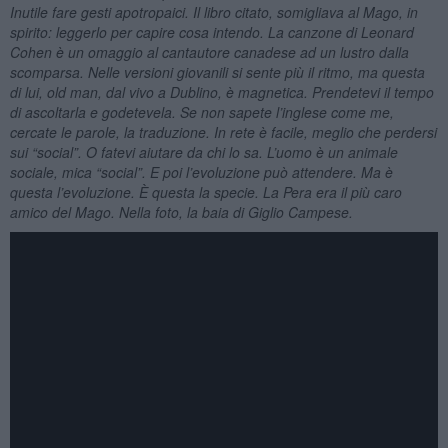
Inutile fare gesti apotropaici. Il libro citato, somigliava al Mago, in
spirito: leggerlo per capire cosa intendo. La canzone di Leonard
Cohen è un omaggio al cantautore canadese ad un lustro dalla
scomparsa. Nelle versioni giovanili si sente più il ritmo, ma questa
di lui, old man, dal vivo a Dublino, è magnetica. Prendetevi il tempo
di ascoltarla e godetevela. Se non sapete l’inglese come me,
cercate le parole, la traduzione. In rete è facile, meglio che perdersi
sui “social”. O fatevi aiutare da chi lo sa. L’uomo è un animale
sociale, mica “social”. E poi l’evoluzione può attendere. Ma è
questa l’evoluzione. È questa la specie. La Pera era il più caro
amico del Mago. Nella foto, la baia di Giglio Campese.