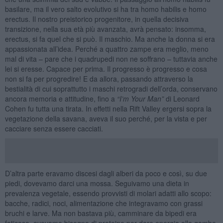
basilare, ma il vero salto evolutivo si ha tra homo habilis e homo
erectus. Il nostro preistorico progenitore, in quella decisiva
transizione, nella sua età più avanzata, avrà pensato: insomma,
erectus, si fa quel che si può. Il maschio. Ma anche la donna si era
appassionata all’idea. Perché a quattro zampe era meglio, meno
mal di vita – pare che i quadrupedi non ne soffrano – tuttavia anche
lei si eresse. Capace per prima. Il progresso è progresso e cosa
non si fa per progredire! E da allora, passando attraverso la
bestialità di cui soprattutto i maschi retrogradi dell’orda, conservano
ancora memoria e attitudine, fino a
“I
’m Y
our Man”
di Leonard
Cohen fu tutta una tirata. In effetti nella Rift Valley ergersi sopra la
vegetazione della savana, aveva il suo perché, per la vista e per
cacciare senza essere cacciati.
D’altra parte eravamo discesi dagli alberi da poco e così, su due
piedi, dovevamo darci una mossa. Seguivamo una dieta in
prevalenza vegetale, essendo provvisti di molari adatti allo scopo:
bacche, radici, noci, alimentazione che integravamo con grassi
bruchi e larve. Ma non bastava più, camminare da bipedi era
faticoso, avevamo bisogno di proteine per dare energia alle gambe,