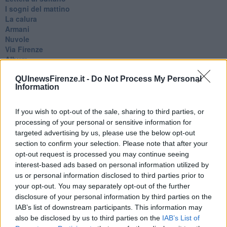
I sogni del mattino
La calura
Armani
Nuvole
Via Firenze
Album
Tristezza
I libri
QUInewsFirenze.it -
Do Not Process My Personal
Information
La scadenza
Passo a due
Vivere
If you wish to opt-out of the sale, sharing to third parties, or
Prima di andare via
processing of your personal or sensitive information for
Triage
targeted advertising by us, please use the below opt-out
Persona
section to confirm your selection. Please note that after your
Relitti
opt-out request is processed you may continue seeing
Lucio
interest-based ads based on personal information utilized by
PRIMO
us or personal information disclosed to third parties prior to
Sogni & incubi
your opt-out. You may separately opt-out of the further
Accidenti all’amore
disclosure of your personal information by third parties on the
Protezione civile
IAB’s list of downstream participants. This information may
Walter
also be disclosed by us to third parties on the
IAB’s List of
Appunti per l'inverno