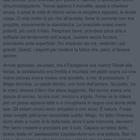
circumnavigazione. Toccai appena il monolite, quasi a chiedere
scusa, e presi la rotta di ritorno verso la scogliera opposta, la tenda
rossa. Ci misi molto di più che all’andata, forse la corrente non era
propizia, sicuramente la stanchezza. Le bracciate erano meno
potenti, più corto il fiato. Respirare bene, prendere poca aria e
soffiarla via lentamente sott’acqua, nuotare senza forzare,
scivolando sulla superficie: l’ho imparato da me, vedendo i più
grandi. Questi, i segreti per eludere la fatica che, però, si faceva
sentire.
Arrivai spossato, svuotato, ma il Faraglione era nostro! Risalii alla
tenda, la pastasciutta era fredda e incollata nel piatto sopra cui una
mano pietosa aveva messo una scodella, a mo’ di protezione. Il
Mago dormiva, un piede dentro, uno fuori dell’amaca. Sul petto, tra
le mani, teneva il libro che stava leggendo. Nel sonno aveva una
specie di sorriso, lui era così: ironico e arguto. Forse se la rideva
per un passo appena letto e ci rimuginava in sogno una storia delle
sue. Gli esseri umani sono simpatici o non sono. È natura. Fosse
stato sveglio gliel’avrei raccontato subito: Mago, ho fatto l’impresa,
sono stato a nuoto di là dalla baia, dove il sole tramonta, davvero!
Per farmi credere e prendere per il culo. Capace avrebbe detto:
bravo, bella mi’ pastasciutta! Liquidandomi con una battuta. Non ho
prove di questa ed altre traversate solitarie che ho fatto nuotando,