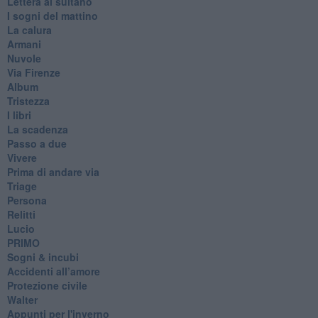
Lettera al sultano
I sogni del mattino
La calura
Armani
Nuvole
Via Firenze
Album
Tristezza
I libri
La scadenza
Passo a due
Vivere
Prima di andare via
Triage
Persona
Relitti
Lucio
PRIMO
Sogni & incubi
Accidenti all’amore
Protezione civile
Walter
Appunti per l'inverno