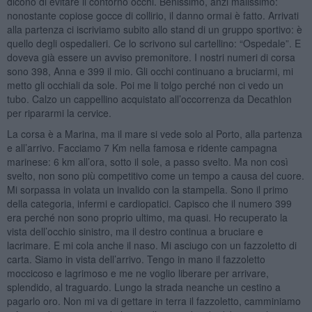
dicono di evitare il contorno occhi. Benissimo, anzi malissimo:
nonostante copiose gocce di collirio, il danno ormai è fatto. Arrivati
alla partenza ci iscriviamo subito allo stand di un gruppo sportivo: è
quello degli ospedalieri. Ce lo scrivono sul cartellino: “Ospedale”. E
doveva già essere un avviso premonitore. I nostri numeri di corsa
sono 398, Anna e 399 il mio. Gli occhi continuano a bruciarmi, mi
metto gli occhiali da sole. Poi me li tolgo perché non ci vedo un
tubo. Calzo un cappellino acquistato all’occorrenza da Decathlon
per ripararmi la cervice.
La corsa è a Marina, ma il mare si vede solo al Porto, alla partenza
e all’arrivo. Facciamo 7 Km nella famosa e ridente campagna
marinese: 6 km all’ora, sotto il sole, a passo svelto. Ma non così
svelto, non sono più competitivo come un tempo a causa del cuore.
Mi sorpassa in volata un invalido con la stampella. Sono il primo
della categoria, infermi e cardiopatici. Capisco che il numero 399
era perché non sono proprio ultimo, ma quasi. Ho recuperato la
vista dell’occhio sinistro, ma il destro continua a bruciare e
lacrimare. E mi cola anche il naso. Mi asciugo con un fazzoletto di
carta. Siamo in vista dell’arrivo. Tengo in mano il fazzoletto
moccicoso e lagrimoso e me ne voglio liberare per arrivare,
splendido, al traguardo. Lungo la strada neanche un cestino a
pagarlo oro. Non mi va di gettare in terra il fazzoletto, camminiamo