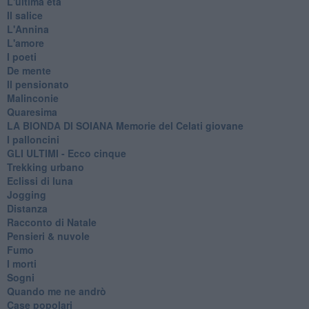
L'ultima età
Il salice
L'Annina
L'amore
I poeti
De mente
Il pensionato
Malinconie
Quaresima
LA BIONDA DI SOIANA Memorie del Celati giovane
I palloncini
GLI ULTIMI - Ecco cinque
Trekking urbano
Eclissi di luna
Jogging
Distanza
Racconto di Natale
Pensieri & nuvole
Fumo
I morti
Sogni
Quando me ne andrò
Case popolari