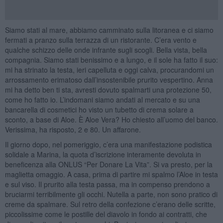
Siamo stati al mare, abbiamo camminato sulla litoranea e ci siamo
fermati a pranzo sulla terrazza di un ristorante. C’era vento e
qualche schizzo delle onde infrante sugli scogli. Bella vista, bella
compagnia. Siamo stati benissimo e a lungo, e il sole ha fatto il suo:
mi ha strinato la testa, ieri capelluta e oggi calva, procurandomi un
arrossamento erimatoso dall’insostenibile prurito vespertino. Anna
mi ha detto ben ti sta, avresti dovuto spalmarti una protezione 50,
come ho fatto io. L’indomani siamo andati al mercato e su una
bancarella di cosmetici ho visto un tubetto di crema solare a
sconto, a base di Aloe. È Aloe Vera? Ho chiesto all’uomo del banco.
Verissima, ha risposto, 2 e 80. Un affarone.
Il giorno dopo, nel pomeriggio, c’era una manifestazione podistica
solidale a Marina, la quota d’iscrizione interamente devoluta in
beneficenza alla ONLUS “Per Donare La Vita”. Si va presto, per la
maglietta omaggio. A casa, prima di partire mi spalmo l’Aloe in testa
e sul viso. Il prurito alla testa passa, ma in compenso prendono a
bruciarmi terribilmente gli occhi. Nutella a parte, non sono pratico di
creme da spalmare. Sul retro della confezione c’erano delle scritte,
piccolissime come le postille del diavolo in fondo ai contratti, che