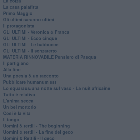
La colza
La casa palafitta
Primo Maggio
Gli ultimi saranno ultimi
Il protagonista
GLI ULTIMI - Veronica & Franca
GLI ULTIMI - Ecco cinque
GLI ULTIMI - Le babbucce
GLI ULTIMI - Il senzatetto
MATERIA RINNOVABILE Pensiero di Pasqua
Il partigiano
Alla fine
Una poesia & un racconto
Pubblicare humanum est
Lo squaraus:una notte sul vaso - La nuit africaine
Tutto è relativo
L'anima secca
Un bel mortorio
Cosi è la vita
Il tango
​Uomini & rettili - The beginning
​Uomini & rettili - La fine del geco
Uomini & Rettili - Il geco