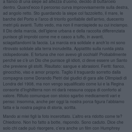
a fianco di una siepe ad altezza d’uomo, decido di buttarcelo
dentro. Quand’ecco il percorso curva improvvisamente sulla destra,
ad angolo retto. Sto guardando la siepe col fazzoletto, il mare, le
barche del Porto e l’arco di trionfo gonfiabile dell’arrivo, duecento
metri più avanti. Tutto vedo, ma non il marciapiede su cui inciampo.
Il Dio della marcia, dell’igiene urbana e della raccolta differenziata
punisce gli improbi come me e casco a tuffo, in avanti,
sciagattandomi la faccia. La marcia era solidale e anch’io mi sono
ritrovato solidale alla terra incrudelita. Appiattito sulla ruvida pista
ciclopedonale. E fortuna che non avevo gli occhiali! Probabilmente
perché se c’è un Dio che punisce gli idioti, ci deve essere un Santo
che previene gli stolti. Risultato: sangue e abrasioni. Feriti: fianco,
ginocchio, viso e amor proprio. Taglio il traguardo sorretto dalla
compagna come Dorando Pietri dai giudici di gara alle Olimpiadi di
Londra del 1908, ma non vengo squalificato come lui e la Regina
consorte d’Inghilterra non mi darà nessuna coppa di conforto al
valore. Rifiuto comunque con stoico sgarbo medicamenti vari e
penso: insomma, anche per oggi la nostra porca figura l’abbiamo
fatta e la nostra pagina di storia, scritta.
Mando ai miei figli la foto incerottato. L’altro era ridotto come te?
Chiedono. Non ho fatto a botte, rispondo. Sono caduto. Dice che
solo chi cade può risorgere, c’era anche un film con Humphrey