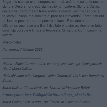
Bogart. Io sapevo che risorgere, semmai, può farlo soltanto nostro
signore Gesù e noi credo sia meglio non cadere. Signora Callas,
casta diva, perdoni l’arbitrario ardire di questo vecchio caduco. E
te, caro Luciano, ma com’era di preciso il proverbio? Forse non era
“al lupo le pecore”, ma “le pecore al lupo”. E c’è una certa
differenza, anche se alla fine il risultato è lo stesso. Anche se tutto
comincia col sole e finisce in tempesta. Si marcia. Corri. cammina,
divertiti.
Marco Celati
Pontedera, 7 Giugno 2026
____________________
“Maria”, Pablo Larraín, 2024, con Angelina Jolie: gli ultimi giorni di
vita di Maria Callas.
“Solo chi cade può risorgere”, John Cromwell, 1947, con Humphrey
Bogart.
Maria Callas, “Casta Diva”, da “Norma” di Vincenzo Bellini
https://youtu.be/s-TwMfgaDC8?is=1aJh9q5_zBsok1B4
Maria Callas,
“
Vissi d
’
arte”
, da
“
Tosca” di Giacomo Puccini