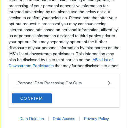
O sonho de um prisioneiro
processing of your personal or sensitive information for
Memòrias
targeted advertising by us, please use the below opt-out
Sto qui
section to confirm your selection. Please note that after your
Scrivi
opt-out request is processed you may continue seeing
Bestiario
interest-based ads based on personal information utilized by
Pillole
Veglia
us or personal information disclosed to third parties prior to
​“D” come delitto
your opt-out. You may separately opt-out of the further
D
disclosure of your personal information by third parties on the
Belle lettere
IAB’s list of downstream participants. This information may
25 Aprile
also be disclosed by us to third parties on the
IAB’s List of
Todo el bien, todo el mal
Downstream Participants
that may further disclose it to other
Silenzio
third parties.
Le parole
​L’Australiana
Personal Data Processing Opt Outs
Le stelle del jazz
Vita & morte
CONFIRM
Auguri
Moro
Passanti
Continuando, la nonna e il carretto
Data Deletion
Data Access
Privacy Policy
Metaverso smart
Fiamme