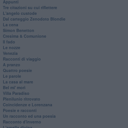
Appunti
Tre citazioni su cui riflettere
L'angelo custode
Dal carteggio Zenodoto Blondie
La cena
Simon Benetton
Cresima & Comunione
Il fado
Le nozze
Venezia
Racconti di viaggio
A pranzo
Quattro poesie
Le parole
La casa al mare
Bel mi' morì
Villa Paradiso
Plenilunio ritrovato
Coincidenze e Lorenzana
Poesie e racconti
Un racconto ed una poesia
Racconto d'inverno
​L'arsella divina