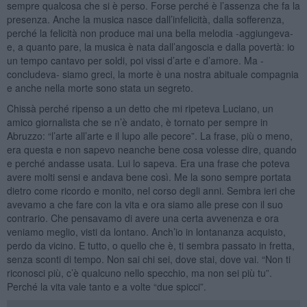
sempre qualcosa che si è perso. Forse perché è l’assenza che fa la
presenza. Anche la musica nasce dall’infelicità, dalla sofferenza,
perché la felicità non produce mai una bella melodia -aggiungeva-
e, a quanto pare, la musica è nata dall’angoscia e dalla povertà: io
un tempo cantavo per soldi, poi vissi d’arte e d’amore. Ma -
concludeva- siamo greci, la morte è una nostra abituale compagnia
e anche nella morte sono stata un segreto.
Chissà perché ripenso a un detto che mi ripeteva Luciano, un
amico giornalista che se n’è andato, è tornato per sempre in
Abruzzo: “l’arte all’arte e il lupo alle pecore”. La frase, più o meno,
era questa e non sapevo neanche bene cosa volesse dire, quando
e perché andasse usata. Lui lo sapeva. Era una frase che poteva
avere molti sensi e andava bene così. Me la sono sempre portata
dietro come ricordo e monito, nel corso degli anni. Sembra ieri che
avevamo a che fare con la vita e ora siamo alle prese con il suo
contrario. Che pensavamo di avere una certa avvenenza e ora
veniamo meglio, visti da lontano. Anch’io in lontananza acquisto,
perdo da vicino. E tutto, o quello che è, ti sembra passato in fretta,
senza sconti di tempo. Non sai chi sei, dove stai, dove vai. “Non ti
riconosci più, c’è qualcuno nello specchio, ma non sei più tu”.
Perché la vita vale tanto e a volte “due spicci”.