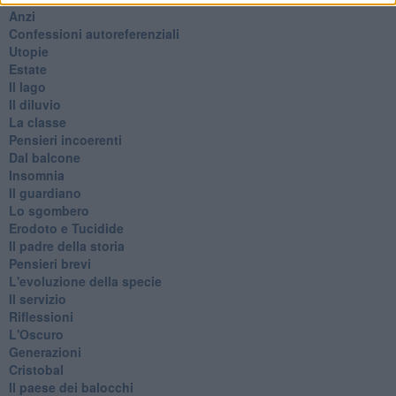
Anzi
Confessioni autoreferenziali
Utopie
Estate
Il lago
Il diluvio
La classe
Pensieri incoerenti
Dal balcone
Insomnia
Il guardiano
Lo sgombero
Erodoto e Tucidide
Il padre della storia
Pensieri brevi
L'evoluzione della specie
Il servizio
Riflessioni
L'Oscuro
Generazioni
Cristobal
Il paese dei balocchi