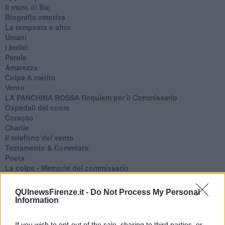
Il muro di Baj
Biografia emotiva
La tempesta e altro
Umani
I bolidi
Parole
Amarezza
Colpa & merito
Vento
​LA PANCHINA ROSSA Requiem per il Commissario
Ospedali del cuore
Coraçào
Charlie
Il telefono del vento
Testamento & Commiato
Poeta
​La colpa - Memorie del commissario
Autunno
Gracias a la vida
QUInewsFirenze.it -
Do Not Process My Personal
Somnium
Information
Fly me to the moon
Hop!
If you wish to opt-out of the sale, sharing to third parties, or