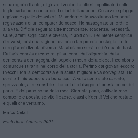
su un’agorà di auto, di giovani vocianti e alberi impollinatori dalle
foglie caduche e contemplo i colori dell’autunno. Osservo le piogge
uggiose e quelle devastanti. Mi addormento ascoltando temporali:
registrazioni di un computer domotico. Ho riassegnato un ordine
alla vita. Difficile seguirla: altre incombenze, scadenze, necessità.
Cure, affetti. Ogni cosa è diversa, in abiti civili. Per niente semplice
ritrovarsi, farsi una ragione, evitare o tamponare nostalgie. Tutto
con gli anni diventa diverso. Ma abbiamo servito ed è quanto basta.
Dall’aristocrazia escono re, gli autocrati dall’oligarchia, dalla
democrazia demagoghi, dal popolo i tribuni della plebe. Incombono
comunque i tiranni nel corso della storia. Perfino dai giovani escono
i vecchi. Ma la democrazia è la scelta migliore e va sorvegliata. Ho
servito il mio paese e va bene così. A volte sono stato carente,
sprezzante, altre sensibile. Il popolo ha bisogno di poesia come del
pane. E del pane come delle rose. Sfornate pane, coltivate rose,
componete poesia, servite il paese, classi dirigenti! Voi che restate
e quelli che verranno.
Marco Celati
Pontedera, Autunno 2021
______________________