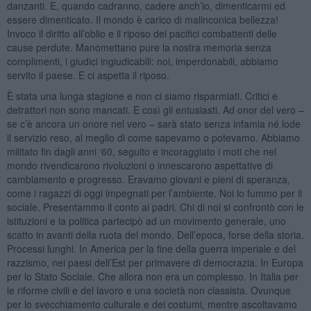
danzanti. E, quando cadranno, cadere anch’io, dimenticarmi ed
essere dimenticato. Il mondo è carico di malinconica bellezza!
Invoco il diritto all’oblio e il riposo dei pacifici combattenti delle
cause perdute. Manomettano pure la nostra memoria senza
complimenti, i giudici ingiudicabili: noi, imperdonabili, abbiamo
servito il paese. E ci aspetta il riposo.
È stata una lunga stagione e non ci siamo risparmiati. Critici e
detrattori non sono mancati. E così gli entusiasti. Ad onor del vero –
se c’è ancora un onore nel vero – sarà stato senza infamia né lode
il servizio reso, al meglio di come sapevamo o potevamo. Abbiamo
militato fin dagli anni ‘60, seguito e incoraggiato i moti che nel
mondo rivendicarono rivoluzioni o innescarono aspettative di
cambiamento e progresso. Eravamo giovani e pieni di speranza,
come i ragazzi di oggi impegnati per l’ambiente. Noi lo fummo per il
sociale. Presentammo il conto ai padri. Chi di noi si confrontò con le
istituzioni e la politica partecipò ad un movimento generale, uno
scatto in avanti della ruota del mondo. Dell’epoca, forse della storia.
Processi lunghi. In America per la fine della guerra imperiale e del
razzismo, nei paesi dell’Est per primavere di democrazia. In Europa
per lo Stato Sociale. Che allora non era un complesso. In Italia per
le riforme civili e del lavoro e una società non classista. Ovunque
per lo svecchiamento culturale e dei costumi, mentre ascoltavamo