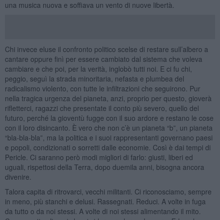
una musica nuova e soffiava un vento di nuove libertà.
Chi invece eluse il confronto politico scelse di restare sull’albero a
cantare oppure finì per essere cambiato dal sistema che voleva
cambiare e che poi, per la verità, inglobò tutti noi. E ci fu chi,
peggio, seguì la strada minoritaria, nefasta e plumbea del
radicalismo violento, con tutte le infiltrazioni che seguirono. Pur
nella tragica urgenza del pianeta, anzi, proprio per questo, gioverà
rifletterci, ragazzi che presentate il conto più severo, quello del
futuro, perché la gioventù fugge con il suo ardore e restano le cose
con il loro disincanto. È vero che non c’è un pianeta “b”, un pianeta
“bla-bla-bla”, ma la politica e i suoi rappresentanti governano paesi
e popoli, condizionati o sorretti dalle economie. Così è dai tempi di
Pericle. Ci saranno però modi migliori di farlo: giusti, liberi ed
uguali, rispettosi della Terra, dopo duemila anni, bisogna ancora
divenire.
Talora capita di ritrovarci, vecchi militanti. Ci riconosciamo, sempre
in meno, più stanchi e delusi. Rassegnati. Reduci. A volte in fuga
da tutto o da noi stessi. A volte di noi stessi alimentando il mito.