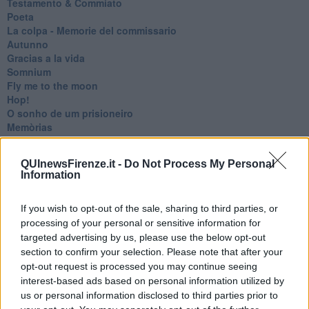
Testamento & Commiato
Poeta
​La colpa - Memorie del commissario
Autunno
Gracias a la vida
Somnium
Fly me to the moon
Hop!
O sonho de um prisioneiro
Memòrias
Sto qui
Scrivi
QUInewsFirenze.it -
Do Not Process My Personal
Bestiario
Information
Pillole
Veglia
If you wish to opt-out of the sale, sharing to third parties, or
​“D” come delitto
D
processing of your personal or sensitive information for
Belle lettere
targeted advertising by us, please use the below opt-out
25 Aprile
section to confirm your selection. Please note that after your
Todo el bien, todo el mal
opt-out request is processed you may continue seeing
Silenzio
interest-based ads based on personal information utilized by
Le parole
us or personal information disclosed to third parties prior to
​L’Australiana