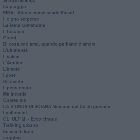
La pioggia
FINAL Adeus commissario Favati
Il cigno serpente
Le feste comandate
Il focolare
Giorni.
Di cosa parliamo, quando parliamo d'amore
L'ultima età
Il salice
L'Annina
L'amore
I poeti
De mente
Il pensionato
Malinconie
Quaresima
LA BIONDA DI SOIANA Memorie del Celati giovane
I palloncini
GLI ULTIMI - Ecco cinque
Trekking urbano
Eclissi di luna
Jogging