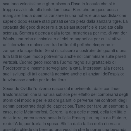
scattano velocissime e ghermiscono l’insetto incauto che si è
troppo avvicinato alla fonte luminosa. Pare che un geco possa
mangiare fino a duemila zanzare in una notte: è una soddisfazione
saperlo dopo essere stati pinzati senza pietà dalla zanzara tigre. La
capacità del geco di aderire a qualsiasi superficie è studiata dalla
scienza. Sembra dipenda dalla forza, misteriosa per me, di van der
Waals, una roba di chimica o di elettromagnetica per cui si attiva
un’interazione molecolare tra i milioni di peli che ricoprono le
zampe e la superficie. Se si riuscissero a costruire dei guanti o una
tuta fatti in quel modo potremmo anche noi camminare sulle pareti
verticali. L’uomo geco incontra l’uomo ragno sul grattacielo di
Forderponte e insieme sorvegliano la città. Interessati alla ricerca
sugli sviluppi di tali capacità adesive anche gli anziani dell’ospizio:
funzionasse anche per le dentiere...
Secondo Ovidio l’universo nasce dal movimento, dalle continue
trasformazioni che la natura subisce per effetto del combinarsi degli
atomi del modo e per le azioni galanti o perverse nei confronti degli
uomini perpetrate dagli dei capricciosi. Tanto per fare un esempio a
caso, nelle Metamorfosi, Cerere, la dea delle messi, della fertilità e
della terra, cerca senza posa la figlia Proserpina, rapita da Plutone,
re dell’Ade, per trarla in sposa. Sfinita dalla fatica della ricerca e
assetata chiede da bere ad una vecchia che le porge una bevanda