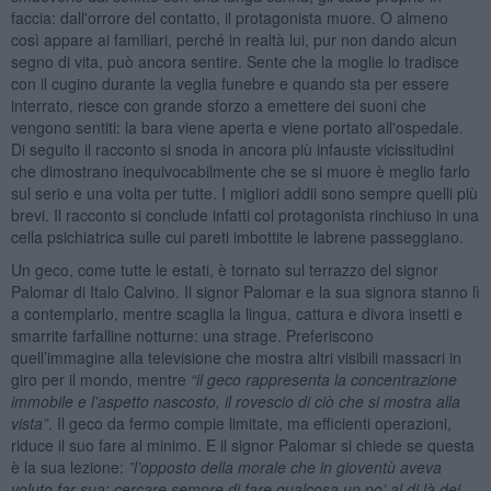
faccia: dall'orrore del contatto, il protagonista muore. O almeno
così appare ai familiari, perché in realtà lui, pur non dando alcun
segno di vita, può ancora sentire. Sente che la moglie lo tradisce
con il cugino durante la veglia funebre e quando sta per essere
interrato, riesce con grande sforzo a emettere dei suoni che
vengono sentiti: la bara viene aperta e viene portato all'ospedale.
Di seguito il racconto si snoda in ancora più infauste vicissitudini
che dimostrano inequivocabilmente che se si muore è meglio farlo
sul serio e una volta per tutte. I migliori addii sono sempre quelli più
brevi. Il racconto si conclude infatti col protagonista rinchiuso in una
cella psichiatrica sulle cui pareti imbottite le labrene passeggiano.
Un geco, come tutte le estati, è tornato sul terrazzo del signor
Palomar di Italo Calvino. Il signor Palomar e la sua signora stanno lì
a contemplarlo, mentre scaglia la lingua, cattura e divora insetti e
smarrite farfalline notturne: una strage. Preferiscono
quell’immagine alla televisione che mostra altri visibili massacri in
giro per il mondo, mentre
“il geco rappresenta la concentrazione
immobile e l’aspetto nascosto, il rovescio di ciò che si mostra alla
vista”
. Il geco da fermo compie limitate, ma efficienti operazioni,
riduce il suo fare al minimo. E il signor Palomar si chiede se questa
è la sua lezione:
”l’opposto della morale che in gioventù aveva
voluto far sua: cercare sempre di fare qualcosa un po’ al di là dei