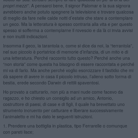
propri mezzi”
. A pensarci bene, il signor Palomar e la sua signora
avrebbero anche potuto spegnere la televisione e trovare qualcosa
di meglio da fare nelle calde notti d’estate che stare a contemplare
un geco. Ma la letteratura è spesso contraria alla vita e per questo
spesso si sofferma a contemplarne il rovescio e da là ci invia avvisi
e non inutili indicazioni.
Insomma il geco, la tarantola o, come si dice da noi, la “terrantola”,
nel suo piccolo è portatrice di memorie d’infanzia, di un mito e di
una letteratura. Perché racconto tutto questo? Perché anche una
“non storia” come questa ha bisogno di essere raccontata e perché
mi va di farlo. Ma anche perché voglio esorcizzare il fastidio che mi
dà sapere di avere in casa il piccolo intruso, l’alieno sotto forma di
bestia, erede secondo Darwin di rettili spaventosi.
Ho provato a catturarlo, non più a mani nude come facevo da
ragazzo, e ho chiesto un consiglio ad un amico, Antonio,
costruttore di paesi, di case e di figli, il quale ha brevettato uno
strumento incruento per catturare e liberare successivamente
l’animaletto e mi ha dato le seguenti istruzioni.
1. Prendere una bottiglia in plastica, tipo Ferrarelle o comunque
con pareti lisce;