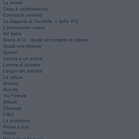
La strada
Caso & cambiamento
Com'esuli pensieri
La trappola di Tucidide, o della 3ª C
L'evoluzione umana
Ad Astra
Storia di io - Quasi un compito in classe
Quasi una lezione
Spleen
Lettera a un amico
Lettera al sultano
I sogni del mattino
La calura
Armani
Nuvole
Via Firenze
Album
Tristezza
I libri
La scadenza
Passo a due
Vivere
Prima di andare via