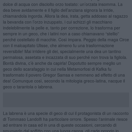
dolce di acqua con disciolto orzo tostato: un’orzata insomma. La
dea beve avidamente e il figlio dell’anziana signora la irride,
chiamandola ingorda. Allora la dea, irata, getta addosso al ragazzo
la bevanda con l’orzo inzuppato, i cui schizzi gli macchiano
indelebilmente la pelle e, tanto per correzione, lo trasforma per
sempre in un geco, che i latini non a caso chiamavano “stellio”
perché costellato di macchie. Così impara. Peggio della maga Circe
con il malcapitato Ulisse, che almeno fu una trasformazione
reversibile! Mai irridere gli dei, specialmente una dea un tantino
permalosa, assetata e incazzata di suo perché non trova la figliola.
Bontà divina, c’è anche da capirla! Dopotutto sempre meglio un
geco dello scarafaggio in cui nella Metamorfosi di Kafka fu
trasformato il povero Gregor Samsa e nemmeno ad effetto di una
dea! Comunque così, secondo la mitologia greco-latina, nacque il
geco o tarantola o labrena.
La labrena è una specie di geco di cui il protagonista di un racconto
di Tommaso Landolfi ha particolare orrore. Spesso l'animale riesce
ad entrare in casa ed in una di queste occasioni, cercando di
smuoverlo dal soffitto con una lunga canna, gli cade proprio in