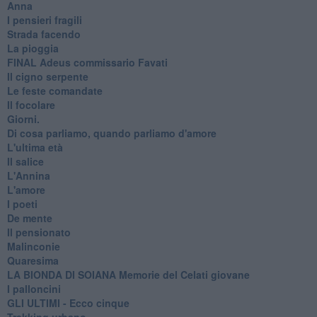
Anna
I pensieri fragili
Strada facendo
La pioggia
FINAL Adeus commissario Favati
Il cigno serpente
Le feste comandate
Il focolare
Giorni.
Di cosa parliamo, quando parliamo d'amore
L'ultima età
Il salice
L'Annina
L'amore
I poeti
De mente
Il pensionato
Malinconie
Quaresima
LA BIONDA DI SOIANA Memorie del Celati giovane
I palloncini
GLI ULTIMI - Ecco cinque
Trekking urbano