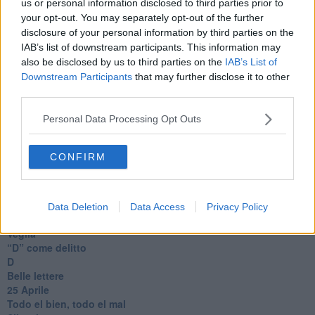
us or personal information disclosed to third parties prior to
Charlie
your opt-out. You may separately opt-out of the further
Il telefono del vento
disclosure of your personal information by third parties on the
Testamento & Commiato
IAB’s list of downstream participants. This information may
Poeta
also be disclosed by us to third parties on the
IAB’s List of
​La colpa - Memorie del commissario
Downstream Participants
that may further disclose it to other
Autunno
third parties.
Gracias a la vida
Somnium
Personal Data Processing Opt Outs
Fly me to the moon
Hop!
O sonho de um prisioneiro
CONFIRM
Memòrias
Sto qui
Scrivi
Bestiario
Data Deletion
Data Access
Privacy Policy
Pillole
Veglia
​“D” come delitto
D
Belle lettere
25 Aprile
Todo el bien, todo el mal