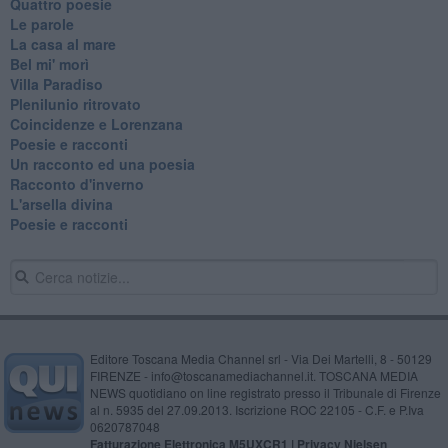
Quattro poesie
Le parole
La casa al mare
Bel mi' morì
Villa Paradiso
Plenilunio ritrovato
Coincidenze e Lorenzana
Poesie e racconti
Un racconto ed una poesia
Racconto d'inverno
​L'arsella divina
Poesie e racconti
Editore Toscana Media Channel srl - Via Dei Martelli, 8 - 50129
FIRENZE - info@toscanamediachannel.it. TOSCANA MEDIA
NEWS quotidiano on line registrato presso il Tribunale di Firenze
al n. 5935 del 27.09.2013. Iscrizione ROC 22105 - C.F. e P.Iva
0620787048
Fatturazione Elettronica M5UXCR1 |
Privacy Nielsen