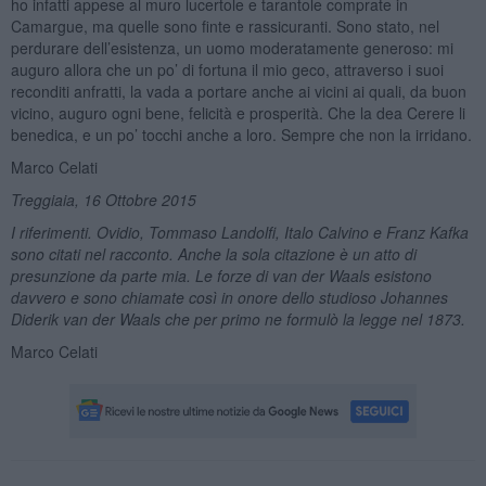
ho infatti appese al muro lucertole e tarantole comprate in
Camargue, ma quelle sono finte e rassicuranti. Sono stato, nel
perdurare dell’esistenza, un uomo moderatamente generoso: mi
auguro allora che un po’ di fortuna il mio geco, attraverso i suoi
reconditi anfratti, la vada a portare anche ai vicini ai quali, da buon
vicino, auguro ogni bene, felicità e prosperità. Che la dea Cerere li
benedica, e un po’ tocchi anche a loro. Sempre che non la irridano.
Marco Celati
Treggiaia, 16 Ottobre 2015
I riferimenti. Ovidio, Tommaso Landolfi, Italo Calvino e Franz Kafka
sono citati nel racconto. Anche la sola citazione è un atto di
presunzione da parte mia. Le forze di van der Waals esistono
davvero e sono chiamate così in onore dello studioso Johannes
Diderik van der Waals che per primo ne formulò la legge nel 1873.
Marco Celati