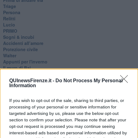
Triage
Persona
Relitti
Lucio
PRIMO
Sogni & incubi
Accidenti all’amore
Protezione civile
Walter
Appunti per l'inverno
Il muro di Baj
Biografia emotiva
La tempesta e altro
QUInewsFirenze.it -
Do Not Process My Personal
Information
Umani
I bolidi
Parole
If you wish to opt-out of the sale, sharing to third parties, or
Amarezza
processing of your personal or sensitive information for
Colpa & merito
targeted advertising by us, please use the below opt-out
Vento
section to confirm your selection. Please note that after your
​LA PANCHINA ROSSA Requiem per il Commissario
opt-out request is processed you may continue seeing
Ospedali del cuore
interest-based ads based on personal information utilized by
Coraçào