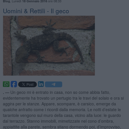
,
Lunedì
ore 08:33
Blog
18 Gennaio 2016
Uomini & Rettili - Il geco
. —
Un geco mi è entrato in casa, non so come abbia fatto,
evidentemente ha trovato un pertugio tra le travi del solaio e ora si
aggira per le stanze. Appare, scompare, è carsico, emerge da
qualche anfratto come i ricordi dalla memoria. Le notti d’estate le
tarantole vengono sul muro della casa, vicino alla luce: le guardo
dal terrazzo. Stanno immobili, mimetizzate nel cono d’ombra,
appiattite alla parete, sembra stiano dormendo poi, d’improvviso,