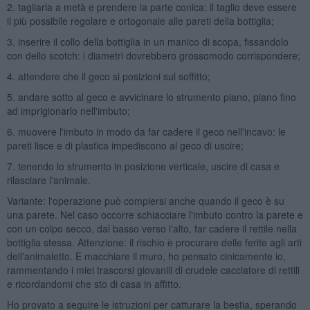
2. tagliarla a metà e prendere la parte conica: il taglio deve essere
il più possibile regolare e ortogonale alle pareti della bottiglia;
3. inserire il collo della bottiglia in un manico di scopa, fissandolo
con dello scotch: i diametri dovrebbero grossomodo corrispondere;
4. attendere che il geco si posizioni sul soffitto;
5. andare sotto al geco e avvicinare lo strumento piano, piano fino
ad imprigionarlo nell'imbuto;
6. muovere l'imbuto in modo da far cadere il geco nell'incavo: le
pareti lisce e di plastica impediscono al geco di uscire;
7. tenendo lo strumento in posizione verticale, uscire di casa e
rilasciare l'animale.
Variante: l'operazione può compiersi anche quando il geco è su
una parete. Nel caso occorre schiacciare l'imbuto contro la parete e
con un colpo secco, dal basso verso l'alto, far cadere il rettile nella
bottiglia stessa. Attenzione: il rischio è procurare delle ferite agli arti
dell'animaletto. E macchiare il muro, ho pensato cinicamente io,
rammentando i miei trascorsi giovanili di crudele cacciatore di rettili
e ricordandomi che sto di casa in affitto.
Ho provato a seguire le istruzioni per catturare la bestia, sperando