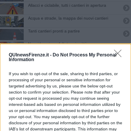
Allacci e ciclabile, tutti i cantieri in apertura
Acqua e strade, la mappa dei nuovi cantieri
Tanti cantieri pronti a partire
Nuovi lavori e asfaltature in città
QUInewsFirenze.it -
Do Not Process My Personal
Un guasto a Settignano lascia i rubinetti a secco
Information
Tutti i cantieri in avvio e i percorsi alternativi
If you wish to opt-out of the sale, sharing to third parties, or
processing of your personal or sensitive information for
Passo passo tutti i cantieri in apertura
targeted advertising by us, please use the below opt-out
section to confirm your selection. Please note that after your
La città dei cantieri
opt-out request is processed you may continue seeing
interest-based ads based on personal information utilized by
Asfalti e alberi, i lavori dei prossimi 7 giorni
us or personal information disclosed to third parties prior to
your opt-out. You may separately opt-out of the further
Luce, gas ma anche lastrico, slalom tra i cantieri
disclosure of your personal information by third parties on the
IAB’s list of downstream participants. This information may