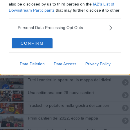
Il calendario della città-cantiere
also be disclosed by us to third parties on the
IAB’s List of
Downstream Participants
that may further disclose it to other
Le antiche porte rendono omaggio a Corri la vita
third parties.
Personal Data Processing Opt Outs
Collina senza pace chiusa ai bus, ecco due
navette
Bus collina, ultima novità trasloca il capolinea
CONFIRM
Riparte la linea per la collina con il mini bus
Data Deletion
Data Access
Privacy Policy
Ponteggi e sottoservizi nel labirinto dei cantieri
Tutti i cantieri in apertura, la mappa dei divieti
Una settimana con 26 nuovi cantieri
Traslochi e potature nella giostra dei cantieri
Primi cantieri del 2022, ecco la mappa