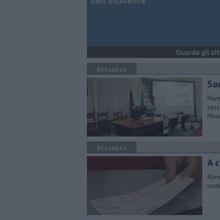
dell'incidente
Attualità
Sa
Nume
sess
Mini
Attualità
A 
Alme
cent