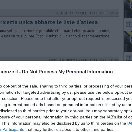
LUNEDÌ
27 APRILE 2015
ORE 18:19
ricetta unica abbatte le liste d'attesa
una sola prescrizione è possibile effettuare l'elettrocardiogramma,
o e una visita al cuore. Ecco i risultati di un anno di sperimentazione
LUNEDÌ
30 SETTEMBRE 2019
ORE 18:00
telli morti, farmacista accusato di omicidio
renze.it -
Do Not Process My Personal Information
lposo
otente analgesico sarebbe stato venduto ai due fratelli senza
to opt-out of the sale, sharing to third parties, or processing of your per
crizione medica. Dalle scatole del farmaco mancano 42 pasticche
formation for targeted advertising by us, please use the below opt-out s
r selection. Please note that after your opt-out request is processed y
eing interest-based ads based on personal information utilized by us or
SABATO
18 FEBBRAIO 2023
ORE 11:01
disclosed to third parties prior to your opt-out. You may separately opt-
ici post Covid, boom di consulti al cellulare
losure of your personal information by third parties on the IAB’s list of
. This information may also be disclosed by us to third parties on the
IA
crizioni, valutazione di esami, consigli e ricette, un medico su due usa
Participants
that may further disclose it to other third parties.
sapp. Ricerca dell’Ordine dei Medici sulla messaggistica istantanea