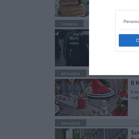
Persona
Cronaca
Min
L'uo
in m
Attualità
Il 
Il s
vogl
Attualità
Scr