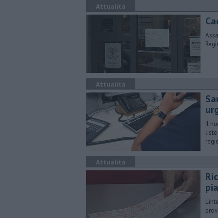
Attualità
Cac
Assa
Regi
Attualità
Sa
ur
Il n
list
regi
Attualità
Ric
pi
L'in
prov