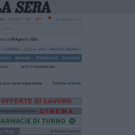
25°
37°
EO:
FIRENZE
QuiNews.net
enica
09 Agosto 2026
O
LIVORNO
LUCCA
PISA
MASSA CARRARA
rviste
Animali
Pubblicità
Contatti
DICCI
SESTO FIORENTINO
sparmiare
​Tutte le offerte di lavoro in provincia di Firenze
Muore a 
ui Blog
di Adolfo Santoro