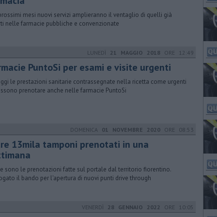
rmacia
prossimi mesi nuovi servizi amplieranno il ventaglio di quelli già
rti nelle farmacie pubbliche e convenzionate
LUNEDÌ
21 MAGGIO 2018
ORE 12:49
rmacie PuntoSi per esami e visite urgenti
ggi le prestazioni sanitarie contrassegnate nella ricetta come urgenti
ossono prenotare anche nelle farmacie PuntoSi
DOMENICA
01 NOVEMBRE 2020
ORE 08:53
tre 13mila tamponi prenotati in una
ttimana
e sono le prenotazioni fatte sul portale dal territorio fiorentino.
ogato il bando per l'apertura di nuovi punti drive through
VENERDÌ
28 GENNAIO 2022
ORE 10:05