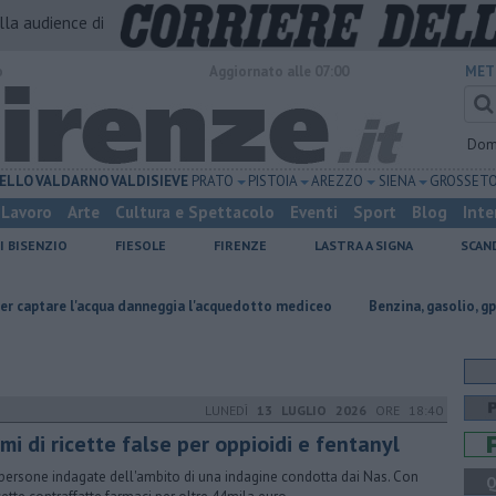
alla audience di
o
Aggiornato alle 07:00
MET
Dom
ELLO
VALDARNO
VALDISIEVE
PRATO
PISTOIA
AREZZO
SIENA
GROSSET
Lavoro
Arte
Cultura e Spettacolo
Eventi
Sport
Blog
Inte
I BISENZIO
FIESOLE
FIRENZE
LASTRA A SIGNA
SCAN
qua danneggia l'acquedotto mediceo
​Benzina, gasolio, gpl, ecco dove ri
LUNEDÌ
13 LUGLIO 2026
ORE 18:40
mi di ricette false per oppioidi e fentanyl
 persone indagate dell'ambito di una indagine condotta dai Nas. Con
Q