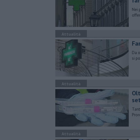
fa
Nei 
offe
Attualità
Fa
Da o
si p
Attualità
Ol
se
Tant
Pror
Attualità