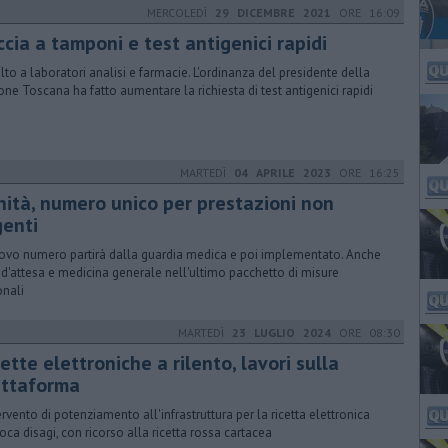
MERCOLEDÌ
29 DICEMBRE 2021
ORE 16:09
cia a tamponi e test antigenici rapidi
lto a laboratori analisi e farmacie. L'ordinanza del presidente della
one Toscana ha fatto aumentare la richiesta di test antigenici rapidi
MARTEDÌ
04 APRILE 2023
ORE 16:25
nità, numero unico per prestazioni non
genti
uovo numero partirà dalla guardia medica e poi implementato. Anche
e d'attesa e medicina generale nell'ultimo pacchetto di misure
onali
MARTEDÌ
23 LUGLIO 2024
ORE 08:30
ette elettroniche a rilento, lavori sulla
attaforma
tervento di potenziamento all'infrastruttura per la ricetta elettronica
oca disagi, con ricorso alla ricetta rossa cartacea