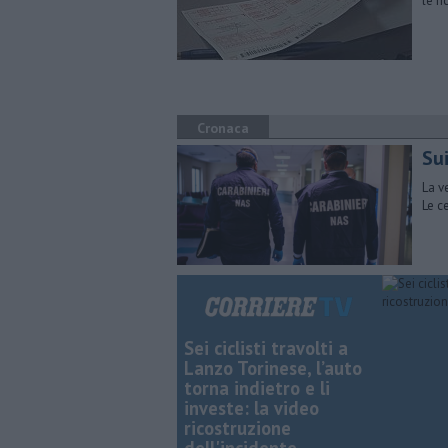
le r
Cronaca
Sui
La v
Le c
Sei ciclisti travolti a
Lanzo Torinese, l’auto
torna indietro e li
investe: la video
ricostruzione