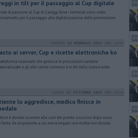
eggi in tilt per il passaggio al Cup digitale
nate di passione al Cup di Careggi dove i terminali sono sotto
ornamento per il passaggio alla digitalizzazione delle prenotazioni
VENERDÌ
10 FEBBRAIO 2023
ORE 10:03
sto ai server, Cup e ricette elettroniche ko
iattaforma nazionale che gestisce le prescrizioni sanitarie
erializzate e gli altri servizi connessi è in tilt dalla scorsa notte
LUNEDÌ
23 OTTOBRE 2023
ORE 18:50
iente lo aggredisce, medico finisce in
pedale
ottore è dovuto ricorrere alle cure del pronto soccorso dopo esser
o ferito da un paziente a cui aveva negato una ricetta non dovuta