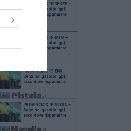
PROVINCIA DI FIRENZE — ​
Benzina, gasolio, gpl,
ecco dove risparmiare
PROVINCIA DI PRATO — ​
Benzina, gasolio, gpl,
ecco dove risparmiare
PROVINCIA DI SIENA — ​
Benzina, gasolio, gpl,
ecco dove risparmiare
PROVINCIA DI PISTOIA — ​
Benzina, gasolio, gpl,
ecco dove risparmiare