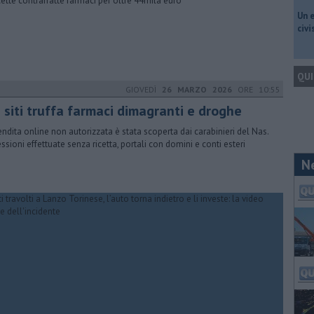
icette contraffatte farmaci per oltre 44mila euro
​Un 
civ
QUI
GIOVEDÌ
26 MARZO 2026
ORE 10:55
 siti truffa farmaci dimagranti e droghe
endita online non autorizzata è stata scoperta dai carabinieri del Nas.
essioni effettuate senza ricetta, portali con domini e conti esteri
N