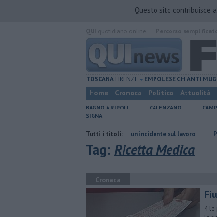
Questo sito contribuisce 
QUI
quotidiano online.
Percorso semplificat
TOSCANA
FIRENZE
EMPOLESE
CHIANTI
MUG
Home
Cronaca
Politica
Attualità
BAGNO A RIPOLI
CALENZANO
CAMP
SIGNA
irenze
Muore a 61 anni in un incidente sul lavoro
Tutti i titoli:
Per captare l'ac
Tag:
Ricetta Medica
Cronaca
Fiu
4 le