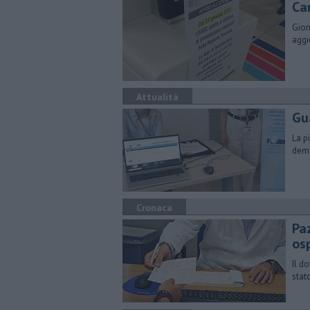
Car
Gior
aggi
Attualità
Gua
La p
demat
Cronaca
Paz
os
Il d
stat