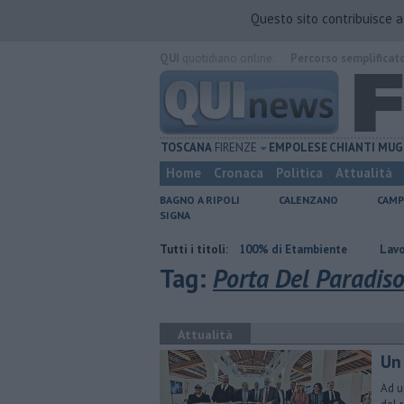
Questo sito contribuisce 
QUI
quotidiano online.
Percorso semplificat
TOSCANA
FIRENZE
EMPOLESE
CHIANTI
MUG
Home
Cronaca
Politica
Attualità
BAGNO A RIPOLI
CALENZANO
CAMP
SIGNA
imana rovente
Iren sale al 100% di Etambiente
Tutti i titoli:
Lavori sulla Firenze
Tag:
Porta Del Paradis
Attualità
Un
Ad u