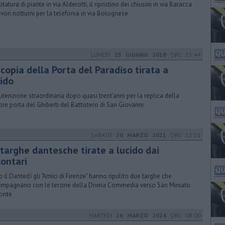
tatura di piante in via Alderotti, il ripristino dei chiusini in via Baracca
lavori notturni per la telefonia in via Bolognese
LUNEDÌ
25 GIUGNO 2018
ORE 15:44
copia della Porta del Paradiso tirata a
cido
tenzione straordinaria dopo quasi trent'anni per la replica della
bre porta del Ghiberti del Battistero di San Giovanni
SABATO
20 MARZO 2021
ORE 12:51
 targhe dantesche tirate a lucido dai
lontari
o il Dantedì gli "Amici di Firenze" hanno ripulito due targhe che
mpagnano con le terzine della Divina Commedia verso San Miniato
onte
MARTEDÌ
26 MARZO 2024
ORE 08:00