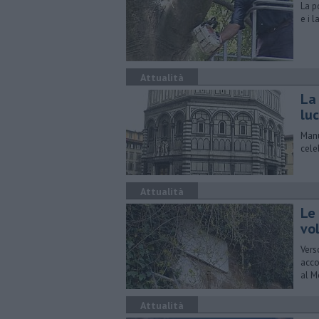
La po
e i 
Attualità
La 
lu
Manu
cele
Attualità
Le
vo
Vers
acco
al M
Attualità