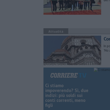
del 
Attualità
Cor
In p
'No 
Ci stiamo
impoverendo? Sì, due
indizi: più soldi sui
conti correnti, meno
figli