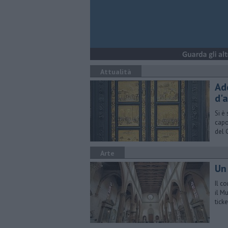
Attualità
Ad
d'
Si è
capo
del 
Arte
Un 
Il c
il M
ticke