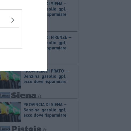
PROVINCIA DI SIENA — ​
Benzina, gasolio, gpl,
ecco dove risparmiare
PROVINCIA DI FIRENZE — ​
Benzina, gasolio, gpl,
ecco dove risparmiare
PROVINCIA DI PRATO — ​
Benzina, gasolio, gpl,
ecco dove risparmiare
PROVINCIA DI SIENA — ​
Benzina, gasolio, gpl,
ecco dove risparmiare