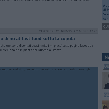
restauro” dal 27 al 30 alla 90’ edizione MIDA alla Fortezza da Basso
A L
di 
Scar
con 
QUI
MERCOLEDÌ
22 GIUGNO 2016
ORE 12:26
o di no al fast food sotto la cupola
oche ore sono diventati quasi 4mila i 'mi piace' sulla pagina facebook
al Mc Donald's in piazza del Duomo a Firenze
N