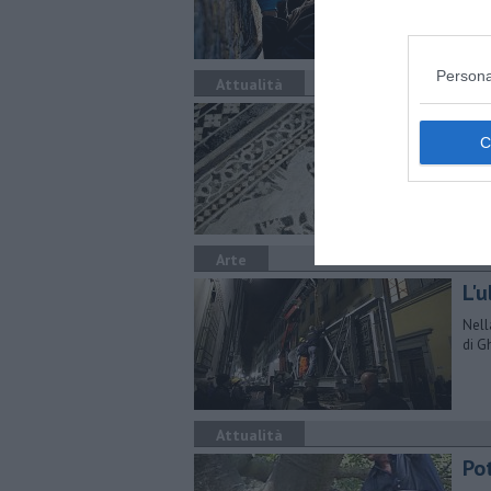
Persona
Attualità
Nuo
ba
Rest
camm
batt
Arte
L'u
Nell
di Gh
Attualità
Pot