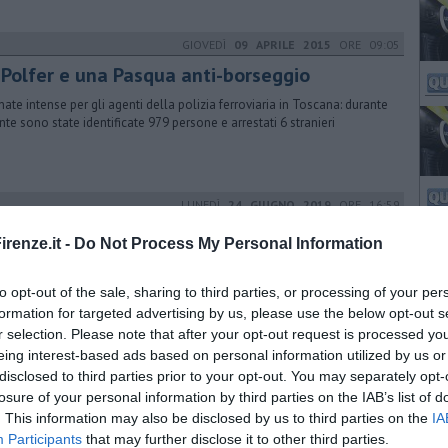
GIOVEDÌ
09 APRILE 2015
ORE 09:05
 Polfer e una Pasqua anti-borseggio
nate intense per gli agenti della polizia ferroviaria in Toscana: durante
onte sono state identificate 979 persone e arrestati 6 stranieri
LUNEDÌ
24 GIUGNO 2019
ORE 16:59
copia della porta sud si è aperta alla città
renze.it -
Do Not Process My Personal Information
giorno del patrono, il cardinale Betori ha spalancato la replica della
a di Andrea Pisano. L'originale andrà nel museo dell'Opera del Duomo
to opt-out of the sale, sharing to third parties, or processing of your per
formation for targeted advertising by us, please use the below opt-out s
r selection. Please note that after your opt-out request is processed y
eing interest-based ads based on personal information utilized by us or
VENERDÌ
22 GENNAIO 2021
ORE 14:19
disclosed to third parties prior to your opt-out. You may separately opt-
lati i primi mosaici restaurati nel Battistero
losure of your personal information by third parties on the IAB’s list of
. This information may also be disclosed by us to third parties on the
IA
estauro delle pareti interne del Battistero è in corso d'opera ma sono
Participants
that may further disclose it to other third parties.
e svelate le prime zone recuperate dall'Opificio delle Pietre Dure