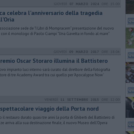
GIOVEDÌ
07 MARZO 2024
ORE 15:00
ca celebra l'anniversario della tragedia
l'Oria
'Associazione sede de "I Libri di Mompracem" presentazione del nuovo
o con il monologo di Paolo Ciampi “Una Gavetta in fondo al mare”
GIOVEDÌ
09 MARZO 2017
ORE 18:04
premio Oscar Storaro illumina il Battistero
uovo impianto luci interno sarà curato dal direttore della fotografia
itore di tre Academy Award tra cui quello per 'Apocalypse Now'
VENERDÌ
11 SETTEMBRE 2015
ORE 12:00
 spettacolare viaggio della Porta nord
 il restauro durato quasi tre anni la porta di Ghiberti del Battistero di
nze arriva alla sua destinazione finale, il nuovo Museo dell’Opera