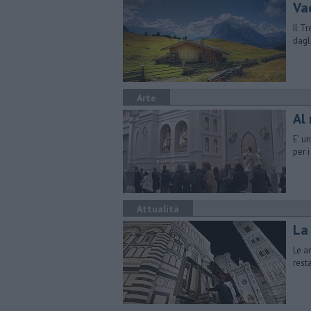
Vac
Il T
dagl
Arte
Al
E' u
per 
Attualità
La 
Le a
rest