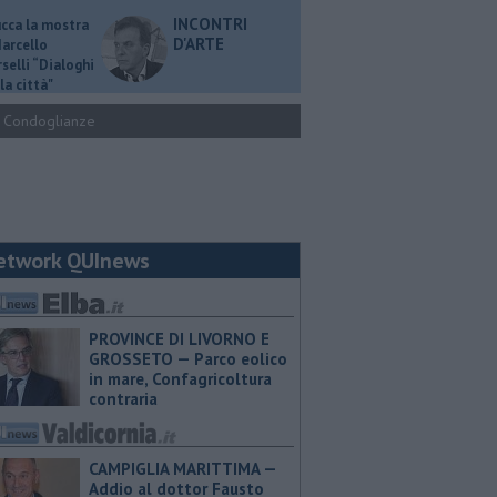
INCONTRI
ucca la mostra
D'ARTE
Marcello
selli “Dialoghi
la città"
Condoglianze
etwork QUInews
PROVINCE DI LIVORNO E
GROSSETO — Parco eolico
in mare, Confagricoltura
contraria
CAMPIGLIA MARITTIMA —
Addio al dottor Fausto