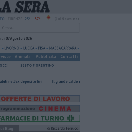
25°
37°
EO:
FIRENZE
QuiNews.net
rdì
07 Agosto 2026
O
LIVORNO
LUCCA
PISA
MASSA CARRARA
rviste
Animali
Pubblicità
Contatti
DICCI
SESTO FIORENTINO
osito Eni
Il grande caldo non dà tregua, fine settimana rovente
Ir
ui Blog
di Riccardo Ferrucci