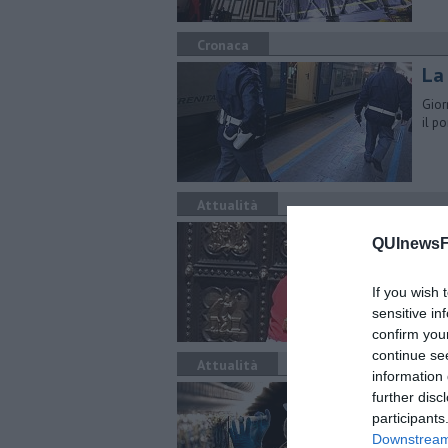
Cronaca
La
Gior
il p
Attualità
La 
QUInewsFi
Nel 
port
If you wish 
sensitive in
confirm you
continue se
Attualità
information 
Sve
further disc
participants
Il r
Downstream 
stat