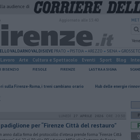
alla audience di
o
Aggiornato alle 15:40
MET
Vene
ELLO
VALDARNO
VALDISIEVE
PRATO
PISTOIA
AREZZO
SIENA
GROSSET
Lavoro
Arte
Cultura e Spettacolo
Eventi
Sport
Blog
Inte
I BISENZIO
FIESOLE
FIRENZE
LASTRA A SIGNA
SCAN
-Roma, i treni cambiano orario
Hub delle energie rinnovabili nell'ex dep
o
LUNEDÌ
27 APRILE 2026
ORE 20:30
 padiglione per “Firenze Città del restauro"
n anno dalla firma del protocollo d'intesa prende forma “Firenze Città
Q