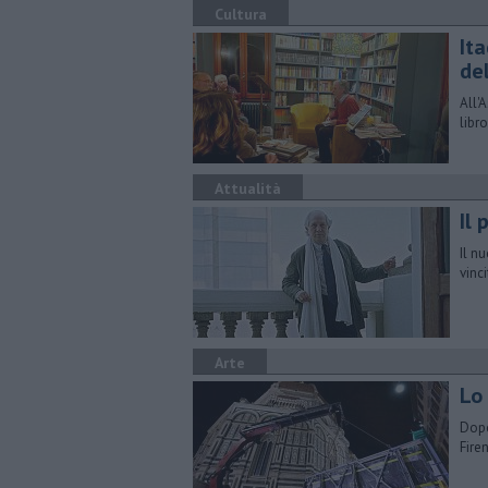
Cultura
Ita
del
​All
libr
Attualità
Il 
Il n
vinc
Arte
Lo
Dopo
Fire