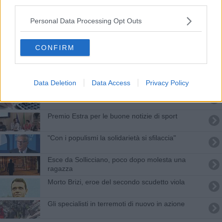
third parties.
Una mano fiorentina nei luoghi del sisma
Personal Data Processing Opt Outs
"Firenze si iscriverà all'anagrafe antifascista"
CONFIRM
Gli specialisti dei colpi sulle auto parcheggiate
Il toscano Gianni Faggi Cavaliere del Lavoro
Data Deletion
Data Access
Privacy Policy
Casa, spesa e scuola, ecco le città più care
Premio Estra per le buone notizie di sport
"Con i populismi la solidarietà si sfilaccia"
Esce da Sollicciano, poco dopo molesta una
ragazza
Morto Brizi, eroe del secondo scudetto viola
Gli specialisti in terremoti di nuovo in azione