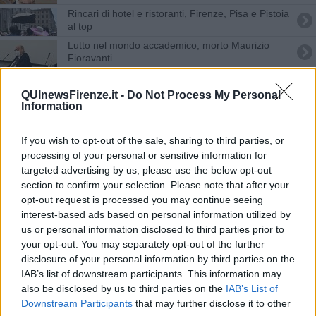
Rincari di hotel e ristoranti, Firenze, Pisa e Pistoia
al top
Lutto nel mondo accademico, morto Maurizio
Fioravanti
Sventato concerto abusivo sulla pescaia dell'Arno
QUInewsFirenze.it -
Do Not Process My Personal
Information
E' morto Andrea, il figlio di Gino Bartali
Forte scossa di terremoto, paura anche a Firenze
If you wish to opt-out of the sale, sharing to third parties, or
processing of your personal or sensitive information for
targeted advertising by us, please use the below opt-out
Al confronto c'è Casapound, Pd e LeU non vanno
section to confirm your selection. Please note that after your
opt-out request is processed you may continue seeing
Produceva false carte di circolazione della Vespa
interest-based ads based on personal information utilized by
us or personal information disclosed to third parties prior to
Nell'archivio spunta un prezioso manoscritto
your opt-out. You may separately opt-out of the further
disclosure of your personal information by third parties on the
Caro Natale in Toscana, ecco dove costerà di più
IAB’s list of downstream participants. This information may
mangiare e bere
also be disclosed by us to third parties on the
IAB’s List of
La pro loco risorta dall’inferno del sisma
Downstream Participants
that may further disclose it to other