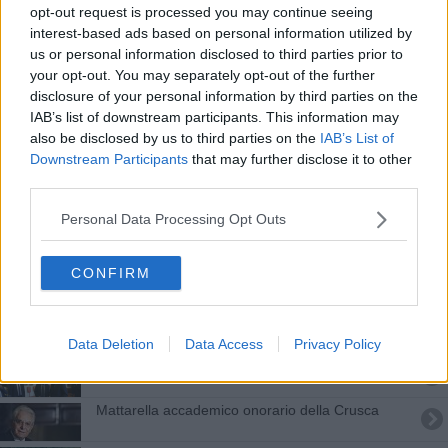
opt-out request is processed you may continue seeing
Palazzo Vecchio blindato
interest-based ads based on personal information utilized by
us or personal information disclosed to third parties prior to
#1MAGGIOALMUSEO, dove andare in Toscana
your opt-out. You may separately opt-out of the further
disclosure of your personal information by third parties on the
La lingua degli ingegneri e il debito con Leonardo
IAB’s list of downstream participants. This information may
also be disclosed by us to third parties on the
IAB’s List of
Riaprono il Museo Archeologico e Villa Corsini
Downstream Participants
that may further disclose it to other
third parties.
Domenica al museo, visite gratuite in tutta la
Toscana
Personal Data Processing Opt Outs
Capodanno al museo? Si può, ecco quelli aperti
CONFIRM
Anniversario della Liberazione, le celebrazioni e
gli eventi a Firenze
Ferragosto al museo, tutte le aperture
Data Deletion
Data Access
Privacy Policy
Il capo dello Stato nominato Accademico onorario
Mattarella accademico onorario della Crusca