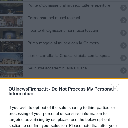
Ponte d'Ognissanti al museo, tutte le aperture
Ferragosto nei musei toscani
Il ponte di Ognissanti nei musei toscani
​Primo maggio al museo con la Chimera
Libri e carrello, la Crusca si aiuta con la spesa
Sei nuovi accademici alla Crusca
Arte sacra, icone russe esposte a Palazzo Pitti
QUInewsFirenze.it -
Do Not Process My Personal
Ferragosto al museo, ecco dove in Toscana
Information
L'Incoronazione del Beato Angelico ricomposta
If you wish to opt-out of the sale, sharing to third parties, or
agli Uffizi
processing of your personal or sensitive information for
Festa della Repubblica, domenica gratis nei
targeted advertising by us, please use the below opt-out
musei
section to confirm your selection. Please note that after your