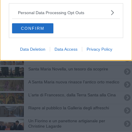
third parties.
Giotto, Lippi e Vasari, la collezione mai vista
Personal Data Processing Opt Outs
Una nuova piazzetta nel centro cittadino
CONFIRM
Hai una domanda? Michelangelo ti risponde in
chat
San Giovanni, tutte le foto della festa a Firenze
Data Deletion
Data Access
Privacy Policy
La ricerca d’eccellenza in 5 progetti toscani
Santa Maria Novella, un tesoro da scoprire
A Santa Maria nuova rinasce l'antico orto medico
L'arte di Francesco, dalla Terra Santa alla Cina
Riapre al pubblico la Galleria degli affreschi
​Un Fiorino e un panettone artigianale per
Christine Lagarde