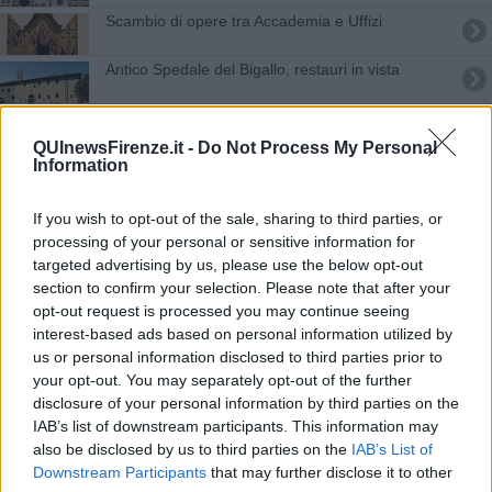
Scambio di opere tra Accademia e Uffizi
Antico Spedale del Bigallo, restauri in vista
Buon San Giovanni con una festa ridotta per
Covid
QUInewsFirenze.it -
Do Not Process My Personal
Information
Festa della Repubblica, domenica gratis nei
musei
Un Ferragosto in città
If you wish to opt-out of the sale, sharing to third parties, or
processing of your personal or sensitive information for
Uffizi, mister Schmidt fa la guida per i disabili
targeted advertising by us, please use the below opt-out
section to confirm your selection. Please note that after your
opt-out request is processed you may continue seeing
Lapislazzuli, la magia del blu
interest-based ads based on personal information utilized by
us or personal information disclosed to third parties prior to
Nuova vita per piazza dello Sprone
your opt-out. You may separately opt-out of the further
disclosure of your personal information by third parties on the
Agli Uffizi una mostra di opere rubate e ritrovate
IAB’s list of downstream participants. This information may
also be disclosed by us to third parties on the
IAB’s List of
Il Bargello riapre dopo gli interventi anti Covid
Downstream Participants
that may further disclose it to other