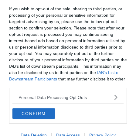
Metrocittà, Falchi da solo contro la nuova pista
If you wish to opt-out of the sale, sharing to third parties, or
processing of your personal or sensitive information for
Allattamento materno, Careggi in prima linea
targeted advertising by us, please use the below opt-out
section to confirm your selection. Please note that after your
​L'innovazione si fa impresa
opt-out request is processed you may continue seeing
interest-based ads based on personal information utilized by
Dieci milioni per l'espansione di Eli Lilly
us or personal information disclosed to third parties prior to
your opt-out. You may separately opt-out of the further
Una corona per Maria Luisa de’ Medici
disclosure of your personal information by third parties on the
IAB’s list of downstream participants. This information may
L'università dello sport a Firenze
also be disclosed by us to third parties on the
IAB’s List of
Downstream Participants
that may further disclose it to other
I giovani ricordano la Shoah
third parties.
Cordoglio per la scomparsa di Di Nolfo
Personal Data Processing Opt Outs
Piano del paesaggio, pensieri di un archeologo
CONFIRM
Peretola, l'università tira in ballo il Quirinale
Data Deletion
Data Access
Privacy Policy
Tra sfilate, libri e flash mob, no alla violenza