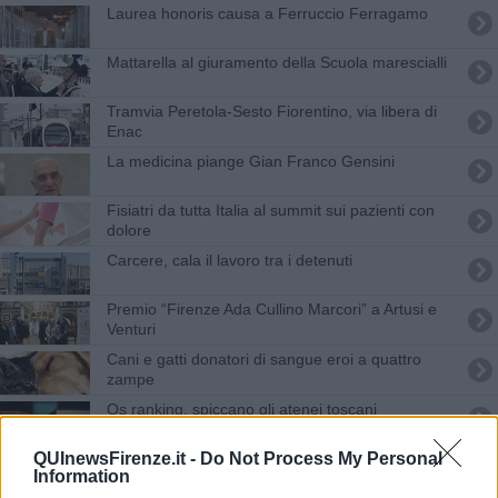
Laurea honoris causa a Ferruccio Ferragamo
Mattarella al giuramento della Scuola marescialli
Tramvia Peretola-Sesto Fiorentino, via libera di
Enac
La medicina piange Gian Franco Gensini
Fisiatri da tutta Italia al summit sui pazienti con
dolore
Carcere, cala il lavoro tra i detenuti
Premio “Firenze Ada Cullino Marcori” a Artusi e
Venturi
Cani e gatti donatori di sangue eroi a quattro
zampe
Qs ranking, spiccano gli atenei toscani
Laurea honoris causa a Sergio Mattarella
QUInewsFirenze.it -
Do Not Process My Personal
Information