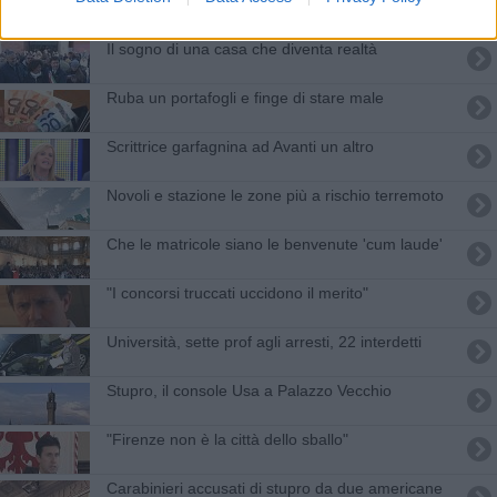
Il sogno di una casa che diventa realtà
Ruba un portafogli e finge di stare male
Scrittrice garfagnina ad Avanti un altro
Novoli e stazione le zone più a rischio terremoto
Che le matricole siano le benvenute 'cum laude'
"I concorsi truccati uccidono il merito"
Università, sette prof agli arresti, 22 interdetti
Stupro, il console Usa a Palazzo Vecchio
"Firenze non è la città dello sballo"
Carabinieri accusati di stupro da due americane