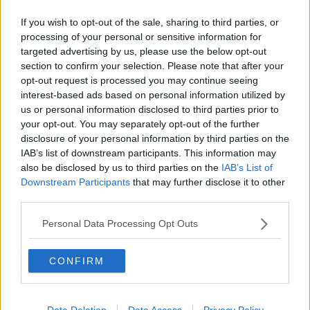
Tiro a segno su auto in sosta a colpi di sassate
If you wish to opt-out of the sale, sharing to third parties, or
processing of your personal or sensitive information for
Boom di visite per la prima giornata di AAA
targeted advertising by us, please use the below opt-out
section to confirm your selection. Please note that after your
Campriani lascia la carabina e fa l'ingegnere
opt-out request is processed you may continue seeing
interest-based ads based on personal information utilized by
Olimpiadi, tutti gli atleti fiorentini a Tokyo
us or personal information disclosed to third parties prior to
your opt-out. You may separately opt-out of the further
Fiorentini a Tokyo, ecco come seguirli sui social
disclosure of your personal information by third parties on the
IAB’s list of downstream participants. This information may
​Il tiro a segno trasformato in rifugio di fortuna
also be disclosed by us to third parties on the
IAB’s List of
Downstream Participants
that may further disclose it to other
Seste d'oro per Niccolò Campriani
third parties.
Personal Data Processing Opt Outs
Olimpiadi e Paralimpiadi Uisp, tutte le medaglie
Calafuria e le altre, il Demanio mette a bando i
CONFIRM
suoi gioielli
Ilicic, Gila, Alonso, Fiorentina in Europa
Data Deletion
Data Access
Privacy Policy