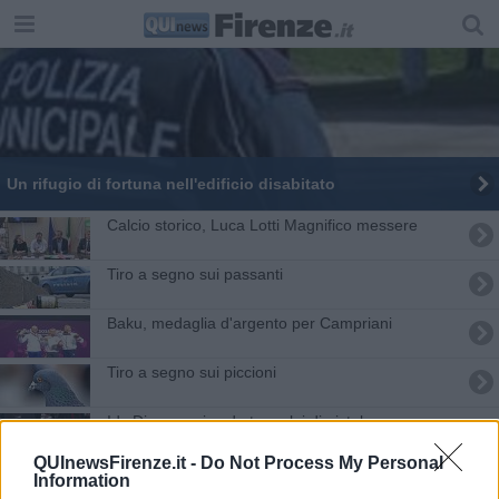
Un rifugio di fortuna nell'edificio disabitato
Calcio storico, Luca Lotti Magnifico messere
Tiro a segno sui passanti
Baku, medaglia d'argento per Campriani
Tiro a segno sui piccioni
Idy Diene ucciso da tre colpi di pistola
QUInewsFirenze.it -
Do Not Process My Personal
Cascine, cercasi privati per aprire spazi storici
Information